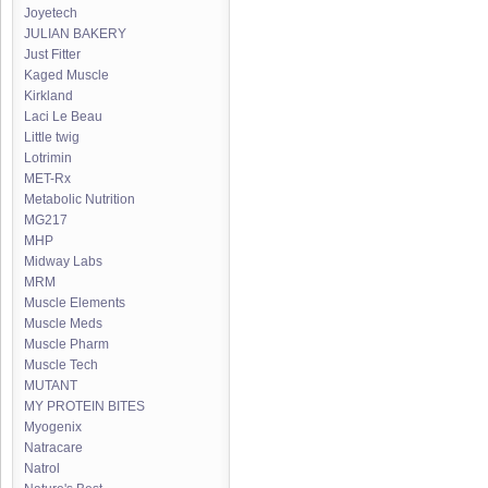
Joyetech
JULIAN BAKERY
Just Fitter
Kaged Muscle
Kirkland
Laci Le Beau
Little twig
Lotrimin
MET-Rx
Metabolic Nutrition
MG217
MHP
Midway Labs
MRM
Muscle Elements
Muscle Meds
Muscle Pharm
Muscle Tech
MUTANT
MY PROTEIN BITES
Myogenix
Natracare
Natrol