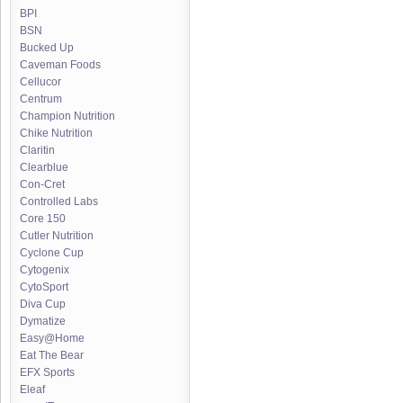
BPI
BSN
Bucked Up
Caveman Foods
Cellucor
Centrum
Champion Nutrition
Chike Nutrition
Claritin
Clearblue
Con-Cret
Controlled Labs
Core 150
Cutler Nutrition
Cyclone Cup
Cytogenix
CytoSport
Diva Cup
Dymatize
Easy@Home
Eat The Bear
EFX Sports
Eleaf