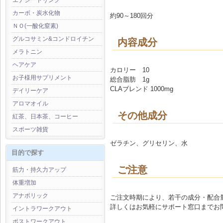
エナジードリンク
カーボ・炭水化物
約90～180回分
ＮＯ(一酸化窒素)
グルコサミン&コンドロイチン
内容成分
メラトニン
ヘアケア
カロリー 10
お子様用サプリメント
総合脂肪 1g
CLAブレンド 1000mg
デイリーケア
アロマオイル
その他成分
紅茶、日本茶、コーヒー
スポーツ雑貨
ゼラチン、グリセリン、水
目的で探す
ご注意
筋力・持久力アップ
体重増加
アナボリック
ご注文時期により、若干の成分・配合
詳しくはお気軽にサポート窓口までお
イントラワークアウト
ポストワークアウト