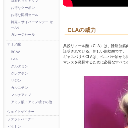
新着ピックアップ
お得なクーポン
お得な同梱セール
特売～サイバーマンデー セ
ール♪
CLAの威力
ガレージセール
アミノ酸
共役リノール酸（CLA）は、除脂肪
証明されている、新しい脂肪酸です。
BCAA
ギャスパリのCLAは、ベニバナ油から
EAA
マンスを発揮するために必要なすべて
グルタミン
クレアチン
リジン
カルニチン
マルチアミノ
アミノ酸・アミノ糖その他
ウェイトゲイナー
ファットバーナー
ビタミン