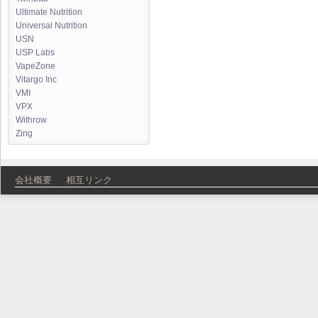
Ultimate Nutrition
Universal Nutrition
USN
USP Labs
VapeZone
Vitargo Inc
VMI
VPX
Withrow
Zing
会社概要
相互リンク