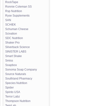
RockTape
Ronnie Coleman SS
Rsp Nutrition
Ryse Supplements
SAN
SCHIEK
Schuman Cheese
Scivation
SDC Nutrition
Shaker Pro
Silverback Science
SINISTER LABS
Smart Shake
Smiss
Soapbox
Sonoma Soap Company
Source Naturals
Southland Pharmacy
Species Nutrition
Spider
Spinto USA
Terror Labz
Thompson Nutrition
TwinLab