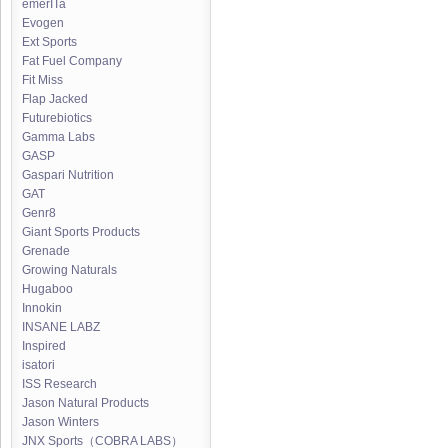
emerITa
Evogen
Ext Sports
Fat Fuel Company
Fit Miss
Flap Jacked
Futurebiotics
Gamma Labs
GASP
Gaspari Nutrition
GAT
Genr8
Giant Sports Products
Grenade
Growing Naturals
Hugaboo
Innokin
INSANE LABZ
Inspired
isatori
ISS Research
Jason Natural Products
Jason Winters
JNX Sports（COBRA LABS）