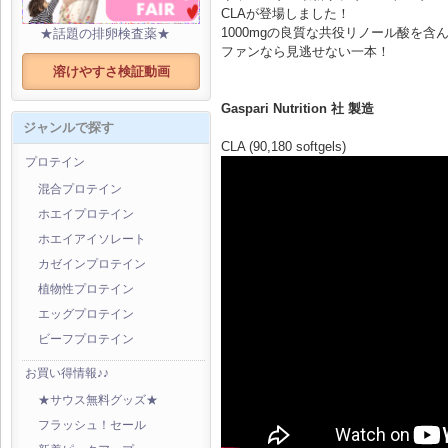
CLAが登場しました！
1000mgの良質な共役リノール酸を含
★話題の排卵検査薬★
ファンなら見逃せない一本！
溶けやすさ検証動画
Gaspari Nutrition 社 製造
ジャンルで探す
CLA (90,180 softgels)
プロテイン
混合プロテイン
ホエイプロテイン
ホエイアイソレート
カゼインプロテイン
植物性プロテイン
エッグプロテイン
ビーフプロテイン
お買い得情報♪♪
★サウス無料グッズ★
フラッシュ！セール