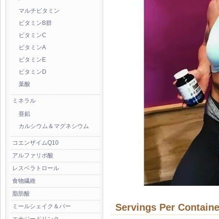
マルチビタミン
ビタミンB群
ビタミンC
ビタミンA
ビタミンE
ビタミンD
葉酸
ミネラル
亜鉛
カルシウム＆マグネシウム
コエンザイムQ10
アルファリポ酸
レスベラトロール
食物繊維
脂肪酸
Servings Per Containe
ミールシェイク＆バー