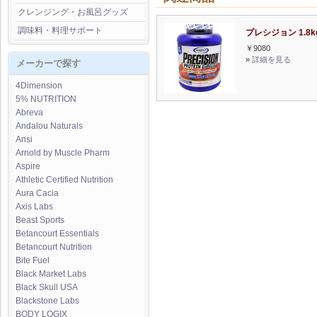
クレンジング・お風呂グッズ
調味料・料理サポート
プレシジョン 1.8k
￥9080
»
詳細を見る
メーカーで探す
4Dimension
5% NUTRITION
Abreva
Andalou Naturals
Ansi
Arnold by Muscle Pharm
Aspire
Athletic Certified Nutrition
Aura Cacia
Axis Labs
Beast Sports
Betancourt Essentials
Betancourt Nutrition
Bite Fuel
Black Market Labs
Black Skull USA
Blackstone Labs
BODY LOGIX