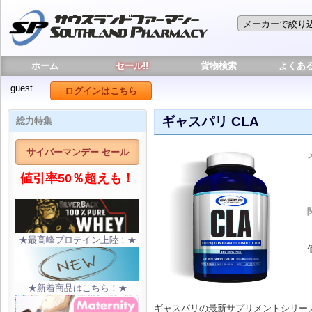
ホーム
セール!!
貨物検索
よくあ
guest
ログインはこちら
ギャスパリ CLA
総力特集
サイバーマンデー セール
値引率50％超えも！
★最高峰プロテイン上陸！★
★新着商品はこちら！★
ギャスパリの最新サプリメントシリー