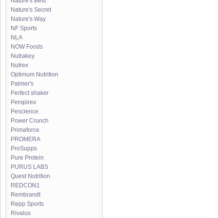
Nature's Best
Nature's Secret
Nature's Way
NF Sports
NLA
NOW Foods
Nutrakey
Nutrex
Optimum Nutrition
Palmer's
Perfect shaker
Perspirex
Pescience
Power Crunch
Primaforce
PROMERA
ProSupps
Pure Protein
PURUS LABS
Quest Nutrition
REDCON1
Rembrandt
Repp Sports
Rivalus