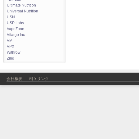
Ultimate Nutrition
Universal Nutrition
USN
USP Labs
VapeZone
Vitargo Inc
VMI
VPX
Withrow
Zing
会社概要
相互リンク