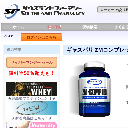
ホーム
セール!!
貨物検索
よくあ
guest
ログインはこちら
ギャスパリ ZMコンプレッ
総力特集
サイバーマンデー セール
値引率50％超えも！
★最高峰プロテイン上陸！★
★新着商品はこちら！★