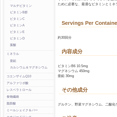
ために必要な、最適なビタミンとミネ
マルチビタミン
ビタミンB群
ビタミンC
Servings Per Containe
ビタミンA
ビタミンE
約30回分
ビタミンD
葉酸
内容成分
ミネラル
亜鉛
ビタミンB6 10.5mg
カルシウム＆マグネシウム
マグネシウム 450mg
亜鉛 30mg
コエンザイムQ10
アルファリポ酸
その他成分
レスベラトロール
食物繊維
脂肪酸
グルテン、野菜マグネシウム、二酸化
ミールシェイク＆バー