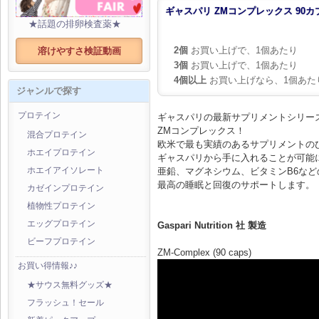
ギャスパリ ZMコンプレックス 90カ
★話題の排卵検査薬★
2個
お買い上げで、1個あたり
溶けやすさ検証動画
3個
お買い上げで、1個あたり
4個以上
お買い上げなら、1個あた
ジャンルで探す
プロテイン
ギャスパリの最新サプリメントシリー
ZMコンプレックス！
混合プロテイン
欧米で最も実績のあるサプリメントの
ホエイプロテイン
ギャスパリから手に入れることが可能
亜鉛、マグネシウム、ビタミンB6な
ホエイアイソレート
最高の睡眠と回復のサポートします。
カゼインプロテイン
植物性プロテイン
エッグプロテイン
Gaspari Nutrition 社 製造
ビーフプロテイン
ZM-Complex (90 caps)
お買い得情報♪♪
★サウス無料グッズ★
フラッシュ！セール