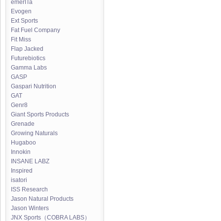
emerITa
Evogen
Ext Sports
Fat Fuel Company
Fit Miss
Flap Jacked
Futurebiotics
Gamma Labs
GASP
Gaspari Nutrition
GAT
Genr8
Giant Sports Products
Grenade
Growing Naturals
Hugaboo
Innokin
INSANE LABZ
Inspired
isatori
ISS Research
Jason Natural Products
Jason Winters
JNX Sports（COBRA LABS）