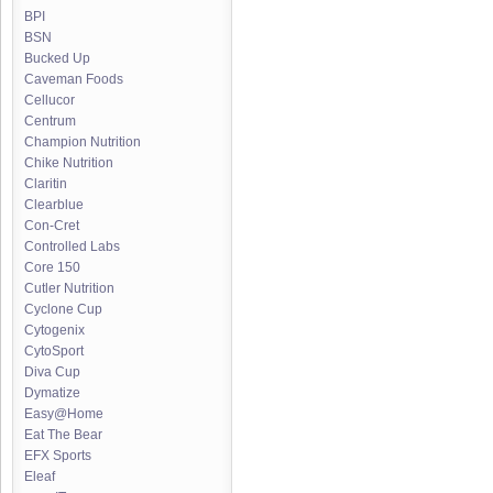
BPI
BSN
Bucked Up
Caveman Foods
Cellucor
Centrum
Champion Nutrition
Chike Nutrition
Claritin
Clearblue
Con-Cret
Controlled Labs
Core 150
Cutler Nutrition
Cyclone Cup
Cytogenix
CytoSport
Diva Cup
Dymatize
Easy@Home
Eat The Bear
EFX Sports
Eleaf