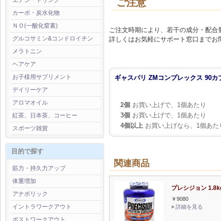
エナジードリンク
ご注意
カーボ・炭水化物
ＮＯ(一酸化窒素)
ご注文時期により、若干の成分・配合
グルコサミン&コンドロイチン
詳しくはお気軽にサポート窓口までお
メラトニン
ヘアケア
お子様用サプリメント
ギャスパリ ZMコンプレックス 90カ
デイリーケア
アロマオイル
2個
お買い上げで、1個あたり
3個
お買い上げで、1個あたり
紅茶、日本茶、コーヒー
4個以上
お買い上げなら、1個あた
スポーツ雑貨
目的で探す
関連商品
筋力・持久力アップ
体重増加
プレシジョン 1.8k
アナボリック
￥9080
イントラワークアウト
»
詳細を見る
ポストワークアウト