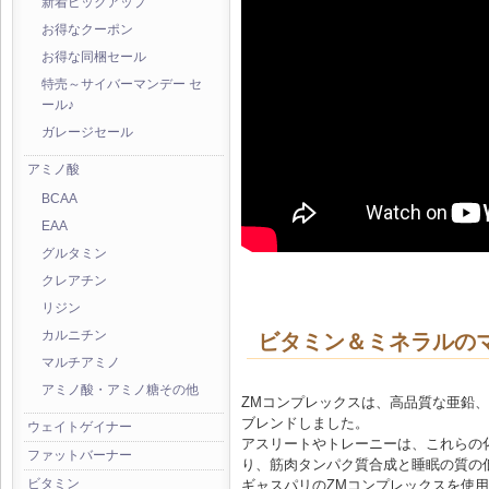
新着ピックアップ
お得なクーポン
お得な同梱セール
特売～サイバーマンデー セ
ール♪
ガレージセール
アミノ酸
BCAA
EAA
グルタミン
クレアチン
リジン
カルニチン
ビタミン＆ミネラルの
マルチアミノ
アミノ酸・アミノ糖その他
ZMコンプレックスは、高品質な亜鉛
ブレンドしました。
ウェイトゲイナー
アスリートやトレーニーは、これらの
ファットバーナー
り、筋肉タンパク質合成と睡眠の質の
ビタミン
ギャスパリのZMコンプレックスを使