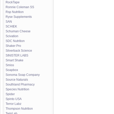
RockTape
Ronnie Coleman SS
Rsp Nutrition
Ryse Supplements
SAN
SCHIEK
Schuman Cheese
Scivation
SDC Nutrition
Shaker Pro
Silverback Science
SINISTER LABS
Smart Shake
Smiss
Soapbox
Sonoma Soap Company
Source Naturals
Southland Pharmacy
Species Nutrition
Spider
Spinto USA
Terror Labz
Thompson Nutrition
TwinLab