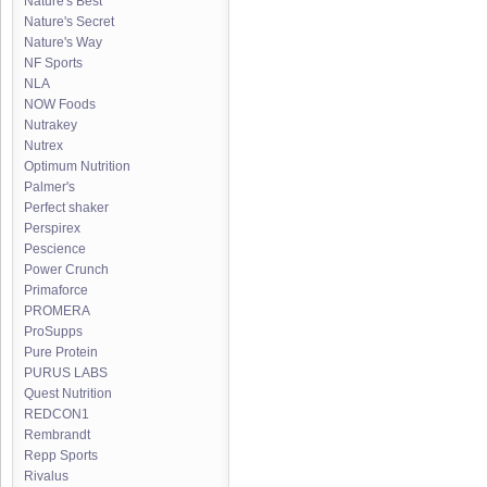
Nature's Best
Nature's Secret
Nature's Way
NF Sports
NLA
NOW Foods
Nutrakey
Nutrex
Optimum Nutrition
Palmer's
Perfect shaker
Perspirex
Pescience
Power Crunch
Primaforce
PROMERA
ProSupps
Pure Protein
PURUS LABS
Quest Nutrition
REDCON1
Rembrandt
Repp Sports
Rivalus