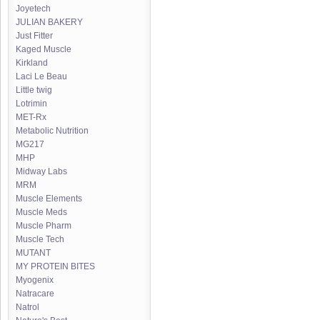
Joyetech
JULIAN BAKERY
Just Fitter
Kaged Muscle
Kirkland
Laci Le Beau
Little twig
Lotrimin
MET-Rx
Metabolic Nutrition
MG217
MHP
Midway Labs
MRM
Muscle Elements
Muscle Meds
Muscle Pharm
Muscle Tech
MUTANT
MY PROTEIN BITES
Myogenix
Natracare
Natrol