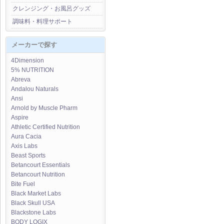
クレンジング・お風呂グッズ
調味料・料理サポート
メーカーで探す
4Dimension
5% NUTRITION
Abreva
Andalou Naturals
Ansi
Arnold by Muscle Pharm
Aspire
Athletic Certified Nutrition
Aura Cacia
Axis Labs
Beast Sports
Betancourt Essentials
Betancourt Nutrition
Bite Fuel
Black Market Labs
Black Skull USA
Blackstone Labs
BODY LOGIX