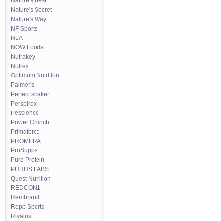
Nature's Best
Nature's Secret
Nature's Way
NF Sports
NLA
NOW Foods
Nutrakey
Nutrex
Optimum Nutrition
Palmer's
Perfect shaker
Perspirex
Pescience
Power Crunch
Primaforce
PROMERA
ProSupps
Pure Protein
PURUS LABS
Quest Nutrition
REDCON1
Rembrandt
Repp Sports
Rivalus