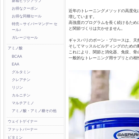
新着ピックアップ
お得なクーポン
近年のトレーニングメソッドの高度化
増しています。
お得な同梱セール
高強度のプログラムを長く続けるため
特売～サイバーマンデー セ
と関節づくりは欠かせません。
ール♪
ガレージセール
ギャスパリのボーン・ブロースは、天然の
そしてマッスルビルディングのための
アミノ酸
これにより、関節と消化器、免疫、骨
BCAA
一般的なトレーニング用サプリとの相
EAA
グルタミン
クレアチン
リジン
カルニチン
マルチアミノ
アミノ酸・アミノ糖その他
ウェイトゲイナー
ファットバーナー
ビタミン