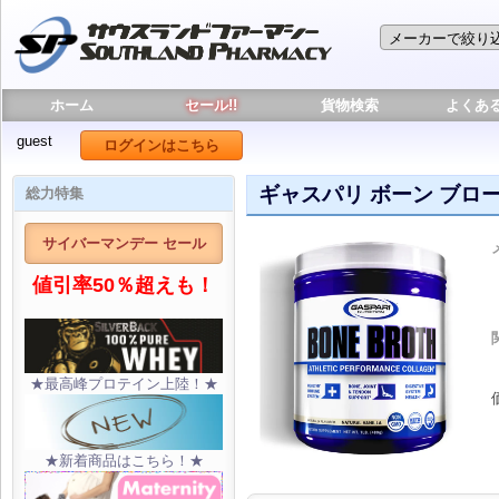
ホーム
セール!!
貨物検索
よくあ
guest
ログインはこちら
ギャスパリ ボーン ブロー
総力特集
サイバーマンデー セール
値引率50％超えも！
★最高峰プロテイン上陸！★
★新着商品はこちら！★