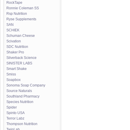
RockTape
Ronnie Coleman SS
Rsp Nutrition
Ryse Supplements
SAN
SCHIEK
Schuman Cheese
Scivation
SDC Nutrition
Shaker Pro
Silverback Science
SINISTER LABS
Smart Shake
Smiss
Soapbox
Sonoma Soap Company
Source Naturals
Southland Pharmacy
Species Nutrition
Spider
Spinto USA
Terror Labz
Thompson Nutrition
TwinLab