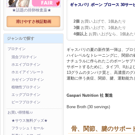
ギャスパリ ボーン ブロース 30サー
★話題の排卵検査薬★
2個
お買い上げで、1個あたり
溶けやすさ検証動画
3個
お買い上げで、1個あたり
4個以上
お買い上げなら、1個あた
ジャンルで探す
プロテイン
ギャスパリの夏の新作第一弾は、プロ
ハイレベルなトレーニングに、関節の
混合プロテイン
ナチュラルに作られたこのボーンサプ
ホエイプロテイン
サポートするために、タイプI、IIおよび
13グラムのタンパク質と、高濃度の
ホエイアイソレート
運動に伴う炎症、関節、腱、運動能力
カゼインプロテイン
植物性プロテイン
エッグプロテイン
Gaspari Nutrition 社 製造
ビーフプロテイン
Bone Broth (30 servings)
お買い得情報♪♪
★サウス無料グッズ★
骨、関節、腱のサポー
フラッシュ！セール