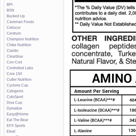
BPI
BSN
Bucked Up
Caveman Foods
Cellucor
Centrum
Champion Nutrition
Chike Nutrition
Claritin
Clearblue
Con-Cret
Controlled Labs
Core 150
Cutler Nutrition
Cyclone Cup
Cytogenix
CytoSport
Diva Cup
Dymatize
Easy@Home
Eat The Bear
EFX Sports
Eleaf