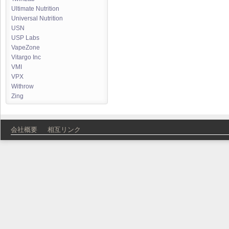
Ultimate Nutrition
Universal Nutrition
USN
USP Labs
VapeZone
Vitargo Inc
VMI
VPX
Withrow
Zing
会社概要
相互リンク