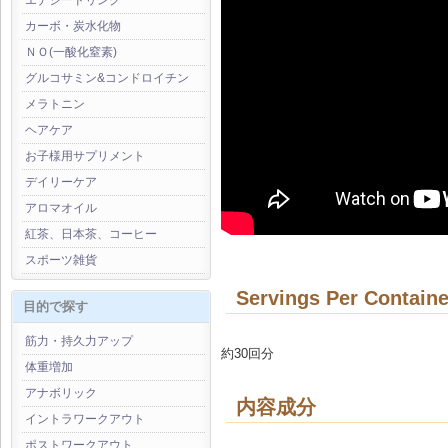
エナジードリンク
カーボ・炭水化物
ＮＯ(一酸化窒素)
グルコサミン&コンドロイチン
メラトニン
ヘアケア
お子様用サプリメント
デイリーケア
アロマオイル
紅茶、日本茶、コーヒー
スポーツ雑貨
Servings Per Containe
目的で探す
筋力・持久力アップ
約30回分
体重増加
アナボリック
内容成分
イントラワークアウト
ポストワークアウト