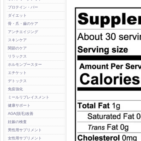
プロテイン・バー
ダイエット
骨・爪・歯のケア
アンチエイジング
スキンケア
関節のケア
リラックス
ホルモンブースター
エチケット
デトックス
免疫強化
ミールリプレイスメント
健康サポート
AGA(脱毛)改善
妊娠の検査
男性用サプリメント
女性用サプリメント