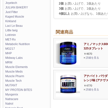
Joyetech
2個
お買い上げで、1個あたり
JULIAN BAKERY
3個
お買い上げで、1個あたり
Just Fitter
4個以上
お買い上げなら、1個あた
Kaged Muscle
Kirkland
Laci Le Beau
Little twig
関連商品
Lotrimin
MET-Rx
アミノマックス80
Metabolic Nutrition
325タブレット
MG217
MHP
￥4670
»
詳細を見る
Midway Labs
MRM
Muscle Elements
Muscle Meds
アナバイト パウダ
Muscle Pharm
レンジ味 (アナヴァ
Muscle Tech
MUTANT
￥4770
»
詳細を見る
MY PROTEIN BITES
Myogenix
Natracare
Natrol