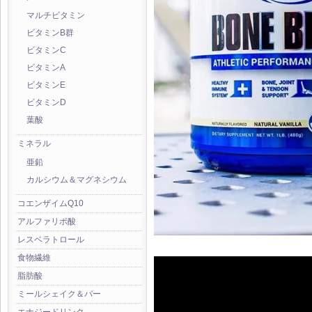
マルチビタミン
ビタミンB群
ビタミンC
ビタミンA
ビタミンE
ビタミンD
葉酸
ミネラル
亜鉛
カルシウム＆マグネシウム
コエンザイムQ10
アルファリポ酸
レスベラトロール
食物繊維
脂肪酸
ミールシェイク＆バー