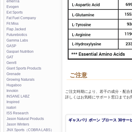
emerITa
Evogen
Ext Sports
Fat Fuel Company
Fit Miss
Flap Jacked
Futurebiotics
Gamma Labs
GASP
Gaspari Nutrition
GAT
Genr8
Giant Sports Products
ご注意
Grenade
Growing Naturals
Hugaboo
Innokin
ご注文時期により、若干の成分・配合
INSANE LABZ
詳しくはお気軽にサポート窓口までお
Inspired
isatori
ISS Research
Jason Natural Products
ギャスパリ ボーン ブロース 30サー
Jason Winters
JNX Sports（COBRA LABS）