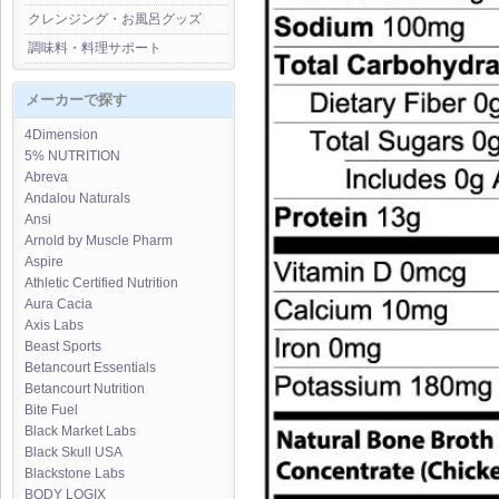
クレンジング・お風呂グッズ
調味料・料理サポート
メーカーで探す
4Dimension
5% NUTRITION
Abreva
Andalou Naturals
Ansi
Arnold by Muscle Pharm
Aspire
Athletic Certified Nutrition
Aura Cacia
Axis Labs
Beast Sports
Betancourt Essentials
Betancourt Nutrition
Bite Fuel
Black Market Labs
Black Skull USA
Blackstone Labs
BODY LOGIX