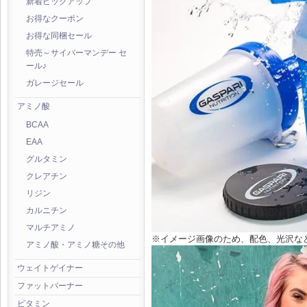
新着ピックアップ
お得なクーポン
お得な同梱セール
特売～サイバーマンデー セ
ール♪
ガレージセール
アミノ酸
BCAA
EAA
グルタミン
クレアチン
リジン
カルニチン
マルチアミノ
※イメージ画像のため、配色、光沢な
アミノ酸・アミノ糖その他
ウェイトゲイナー
ファットバーナー
ビタミン