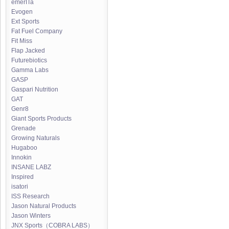
emerITa
Evogen
Ext Sports
Fat Fuel Company
Fit Miss
Flap Jacked
Futurebiotics
Gamma Labs
GASP
Gaspari Nutrition
GAT
Genr8
Giant Sports Products
Grenade
Growing Naturals
Hugaboo
Innokin
INSANE LABZ
Inspired
isatori
ISS Research
Jason Natural Products
Jason Winters
JNX Sports（COBRA LABS）