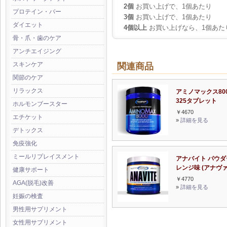
2個
お買い上げで、1個あたり
プロテイン・バー
3個
お買い上げで、1個あたり
ダイエット
4個以上
お買い上げなら、1個あた
骨・爪・歯のケア
アンチエイジング
スキンケア
関連商品
関節のケア
リラックス
アミノマックス80
325タブレット
ホルモンブースター
￥4670
エチケット
»
詳細を見る
デトックス
免疫強化
ミールリプレイスメント
アナバイト パウダ
レンジ味 (アナヴァ
健康サポート
￥4770
AGA(脱毛)改善
»
詳細を見る
妊娠の検査
男性用サプリメント
女性用サプリメント