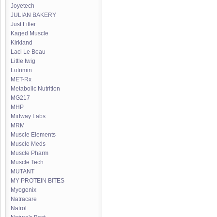
Joyetech
JULIAN BAKERY
Just Fitter
Kaged Muscle
Kirkland
Laci Le Beau
Little twig
Lotrimin
MET-Rx
Metabolic Nutrition
MG217
MHP
Midway Labs
MRM
Muscle Elements
Muscle Meds
Muscle Pharm
Muscle Tech
MUTANT
MY PROTEIN BITES
Myogenix
Natracare
Natrol