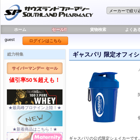
ホーム
セール!!
貨物検索
よくあ
guest
ログインはこちら
ギャスパリ 限定オフィ
総力特集
サイバーマンデー セール
値引率50％超えも！
★最高峰プロテイン上陸！★
★新着商品はこちら！★
ギャスパリの公式限定シェイカーです