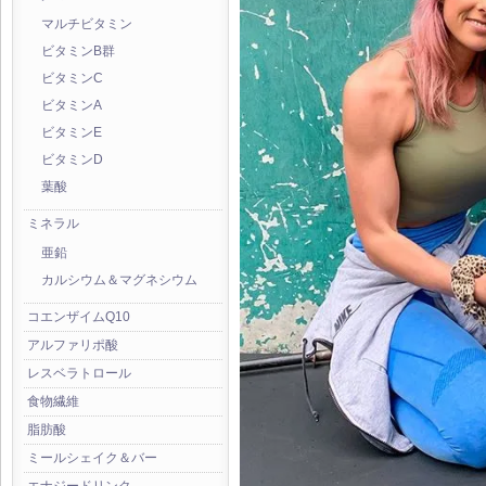
マルチビタミン
ビタミンB群
ビタミンC
ビタミンA
ビタミンE
ビタミンD
葉酸
ミネラル
亜鉛
カルシウム＆マグネシウム
コエンザイムQ10
アルファリポ酸
レスベラトロール
食物繊維
脂肪酸
ミールシェイク＆バー