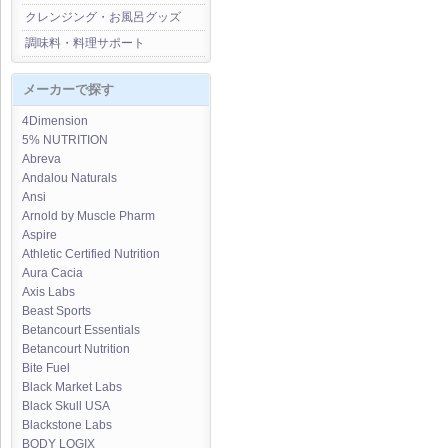
クレンジング・お風呂グッズ
調味料・料理サポート
メーカーで探す
4Dimension
5% NUTRITION
Abreva
Andalou Naturals
Ansi
Arnold by Muscle Pharm
Aspire
Athletic Certified Nutrition
Aura Cacia
Axis Labs
Beast Sports
Betancourt Essentials
Betancourt Nutrition
Bite Fuel
Black Market Labs
Black Skull USA
Blackstone Labs
BODY LOGIX