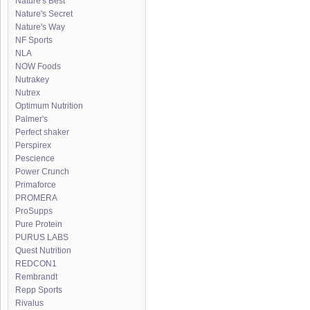
Nature's Best
Nature's Secret
Nature's Way
NF Sports
NLA
NOW Foods
Nutrakey
Nutrex
Optimum Nutrition
Palmer's
Perfect shaker
Perspirex
Pescience
Power Crunch
Primaforce
PROMERA
ProSupps
Pure Protein
PURUS LABS
Quest Nutrition
REDCON1
Rembrandt
Repp Sports
Rivalus