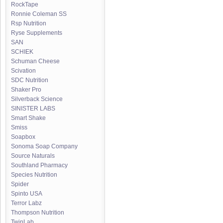
RockTape
Ronnie Coleman SS
Rsp Nutrition
Ryse Supplements
SAN
SCHIEK
Schuman Cheese
Scivation
SDC Nutrition
Shaker Pro
Silverback Science
SINISTER LABS
Smart Shake
Smiss
Soapbox
Sonoma Soap Company
Source Naturals
Southland Pharmacy
Species Nutrition
Spider
Spinto USA
Terror Labz
Thompson Nutrition
TwinLab