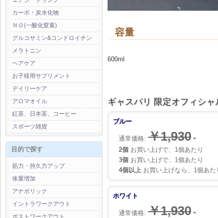
エナジードリンク
カーボ・炭水化物
ＮＯ(一酸化窒素)
容量
グルコサミン&コンドロイチン
メラトニン
600ml
ヘアケア
お子様用サプリメント
デイリーケア
ギャスパリ 限定オフィシャ
アロマオイル
紅茶、日本茶、コーヒー
ブルー
スポーツ雑貨
￥1,930
通常価格:
⇨
目的で探す
2個
お買い上げで、1個あたり
3個
お買い上げで、1個あたり
筋力・持久力アップ
4個以上
お買い上げなら、1個あた
体重増加
アナボリック
ホワイト
イントラワークアウト
￥1,930
通常価格:
⇨
ポストワークアウト