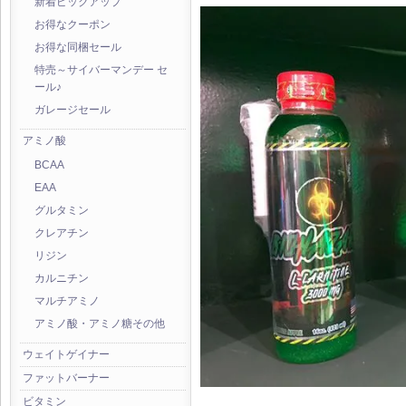
新着ピックアップ
お得なクーポン
お得な同梱セール
特売～サイバーマンデー セ
ール♪
ガレージセール
アミノ酸
BCAA
EAA
グルタミン
クレアチン
リジン
カルニチン
マルチアミノ
アミノ酸・アミノ糖その他
ウェイトゲイナー
ファットバーナー
ビタミン