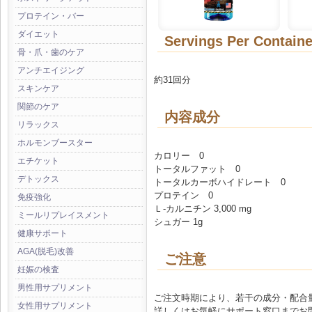
プロテイン・バー
ダイエット
Servings Per Containe
骨・爪・歯のケア
アンチエイジング
約31回分
スキンケア
関節のケア
内容成分
リラックス
ホルモンブースター
カロリー 0
エチケット
トータルファット 0
デトックス
トータルカーボハイドレート 0
プロテイン 0
免疫強化
Ｌ-カルニチン 3,000 mg
ミールリプレイスメント
シュガー 1g
健康サポート
AGA(脱毛)改善
ご注意
妊娠の検査
男性用サプリメント
ご注文時期により、若干の成分・配合
女性用サプリメント
詳しくはお気軽にサポート窓口までお