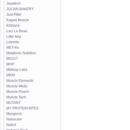
Joyetech
JULIAN BAKERY
Just Fitter
Kaged Muscle
Kirkland
Laci Le Beau
Little twig
Lotrimin
MET-Rx
Metabolic Nutrition
MG217
MHP
Midway Labs
MRM
Muscle Elements
Muscle Meds
Muscle Pharm
Muscle Tech
MUTANT
MY PROTEIN BITES
Myogenix
Natracare
Natrol