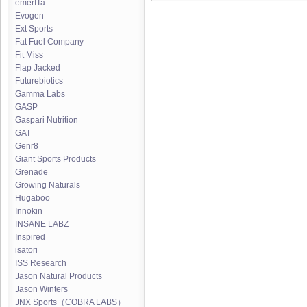
emerITa
Evogen
Ext Sports
Fat Fuel Company
Fit Miss
Flap Jacked
Futurebiotics
Gamma Labs
GASP
Gaspari Nutrition
GAT
Genr8
Giant Sports Products
Grenade
Growing Naturals
Hugaboo
Innokin
INSANE LABZ
Inspired
isatori
ISS Research
Jason Natural Products
Jason Winters
JNX Sports（COBRA LABS）