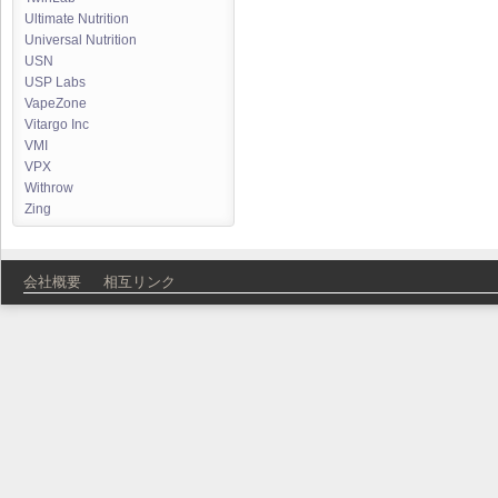
Ultimate Nutrition
Universal Nutrition
USN
USP Labs
VapeZone
Vitargo Inc
VMI
VPX
Withrow
Zing
会社概要
相互リンク