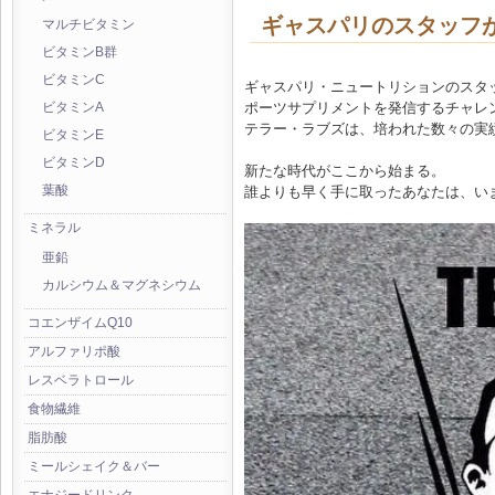
ギャスパリのスタッフ
マルチビタミン
ビタミンB群
ビタミンC
ギャスパリ・ニュートリションのスタ
ポーツサプリメントを発信するチャレ
ビタミンA
テラー・ラブズは、培われた数々の実
ビタミンE
ビタミンD
新たな時代がここから始まる。
誰よりも早く手に取ったあなたは、い
葉酸
ミネラル
亜鉛
カルシウム＆マグネシウム
コエンザイムQ10
アルファリポ酸
レスベラトロール
食物繊維
脂肪酸
ミールシェイク＆バー