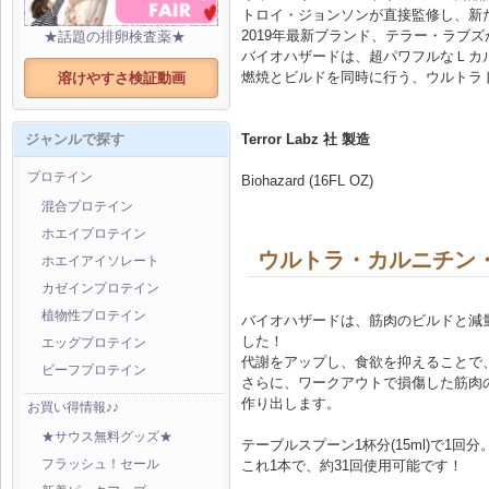
トロイ・ジョンソンが直接監修し、新
2019年最新ブランド、テラー・ラブ
★話題の排卵検査薬★
バイオハザードは、超パワフルなＬカ
燃焼とビルドを同時に行う、ウルトラ
溶けやすさ検証動画
Terror Labz 社 製造
ジャンルで探す
プロテイン
Biohazard (16FL OZ)
混合プロテイン
ホエイプロテイン
ウルトラ・カルニチン
ホエイアイソレート
カゼインプロテイン
植物性プロテイン
バイオハザードは、筋肉のビルドと減
した！
エッグプロテイン
代謝をアップし、食欲を抑えることで
ビーフプロテイン
さらに、ワークアウトで損傷した筋肉
作り出します。
お買い得情報♪♪
★サウス無料グッズ★
テーブルスプーン1杯分(15ml)で1回分
これ1本で、約31回使用可能です！
フラッシュ！セール