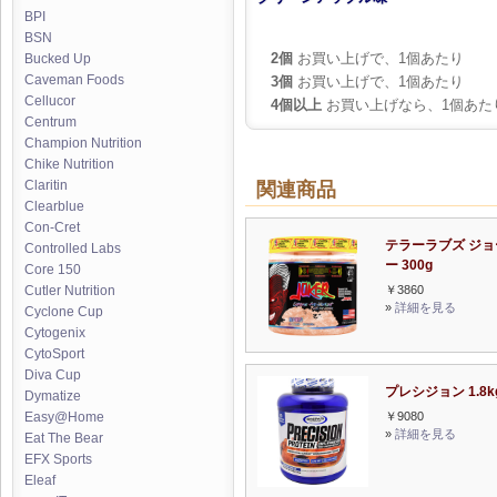
BPI
BSN
2個
お買い上げで、1個あたり
Bucked Up
Caveman Foods
3個
お買い上げで、1個あたり
Cellucor
4個以上
お買い上げなら、1個あた
Centrum
Champion Nutrition
Chike Nutrition
Claritin
関連商品
Clearblue
Con-Cret
テラーラブズ ジョ
Controlled Labs
ー 300g
Core 150
￥3860
Cutler Nutrition
»
詳細を見る
Cyclone Cup
Cytogenix
CytoSport
Diva Cup
プレシジョン 1.8k
Dymatize
￥9080
Easy@Home
»
詳細を見る
Eat The Bear
EFX Sports
Eleaf