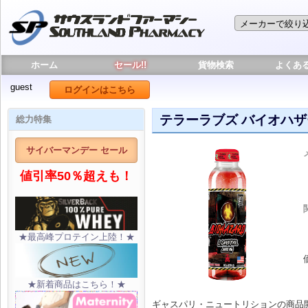
ホーム
セール!!
貨物検索
よくあ
guest
ログインはこちら
テラーラブズ バイオハザー
総力特集
サイバーマンデー セール
値引率50％超えも！
★最高峰プロテイン上陸！★
★新着商品はこちら！★
ギャスパリ・ニュートリションの商品