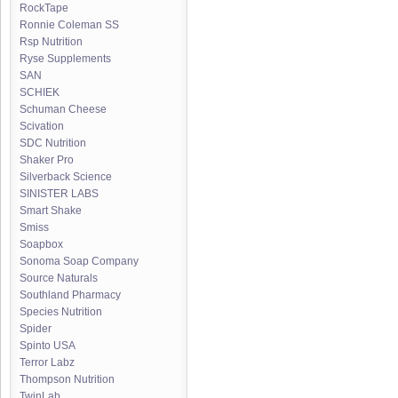
RockTape
Ronnie Coleman SS
Rsp Nutrition
Ryse Supplements
SAN
SCHIEK
Schuman Cheese
Scivation
SDC Nutrition
Shaker Pro
Silverback Science
SINISTER LABS
Smart Shake
Smiss
Soapbox
Sonoma Soap Company
Source Naturals
Southland Pharmacy
Species Nutrition
Spider
Spinto USA
Terror Labz
Thompson Nutrition
TwinLab