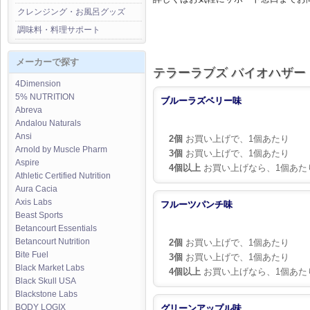
クレンジング・お風呂グッズ
調味料・料理サポート
メーカーで探す
テラーラブズ バイオハザード 
4Dimension
5% NUTRITION
ブルーラズベリー味
Abreva
Andalou Naturals
Ansi
2個
お買い上げで、1個あたり
Arnold by Muscle Pharm
3個
お買い上げで、1個あたり
Aspire
4個以上
お買い上げなら、1個あた
Athletic Certified Nutrition
Aura Cacia
Axis Labs
フルーツパンチ味
Beast Sports
Betancourt Essentials
Betancourt Nutrition
2個
お買い上げで、1個あたり
Bite Fuel
3個
お買い上げで、1個あたり
Black Market Labs
4個以上
お買い上げなら、1個あた
Black Skull USA
Blackstone Labs
BODY LOGIX
グリーンアップル味