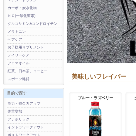
エナジードリンク
カーボ・炭水化物
ＮＯ(一酸化窒素)
グルコサミン&コンドロイチン
メラトニン
ヘアケア
お子様用サプリメント
デイリーケア
アロマオイル
紅茶、日本茶、コーヒー
美味しいフレイバー
スポーツ雑貨
目的で探す
ブルー・ラズベリー
筋力・持久力アップ
体重増加
アナボリック
イントラワークアウト
ポストワークアウト