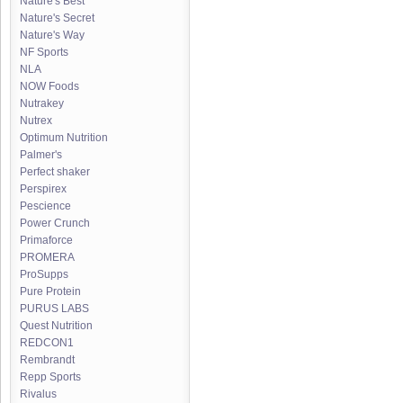
Nature's Best
Nature's Secret
Nature's Way
NF Sports
NLA
NOW Foods
Nutrakey
Nutrex
Optimum Nutrition
Palmer's
Perfect shaker
Perspirex
Pescience
Power Crunch
Primaforce
PROMERA
ProSupps
Pure Protein
PURUS LABS
Quest Nutrition
REDCON1
Rembrandt
Repp Sports
Rivalus