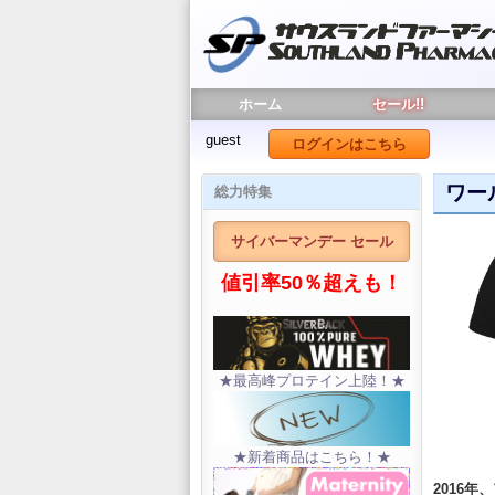
ホーム
セール!!
guest
ログインはこちら
ワール
総力特集
サイバーマンデー セール
値引率50％超えも！
★最高峰プロテイン上陸！★
★新着商品はこちら！★
2016