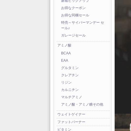
新着ピックアップ
お得なクーポン
お得な同梱セール
特売～サイバーマンデー セ
ール♪
ガレージセール
アミノ酸
BCAA
EAA
グルタミン
クレアチン
リジン
カルニチン
マルチアミノ
アミノ酸・アミノ糖その他
ウェイトゲイナー
ファットバーナー
ビタミン