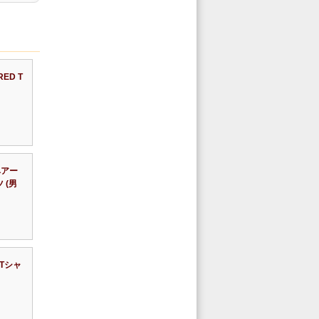
ED T
ベアー
ツ (男
 Tシャ