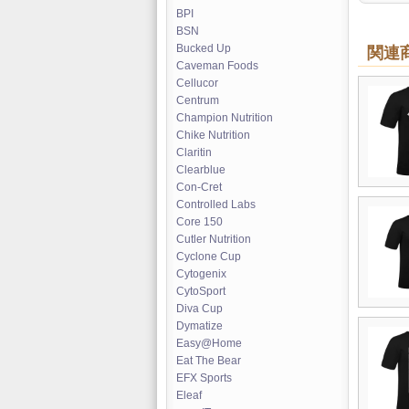
BPI
BSN
Bucked Up
関連
Caveman Foods
Cellucor
Centrum
Champion Nutrition
Chike Nutrition
Claritin
Clearblue
Con-Cret
Controlled Labs
Core 150
Cutler Nutrition
Cyclone Cup
Cytogenix
CytoSport
Diva Cup
Dymatize
Easy@Home
Eat The Bear
EFX Sports
Eleaf