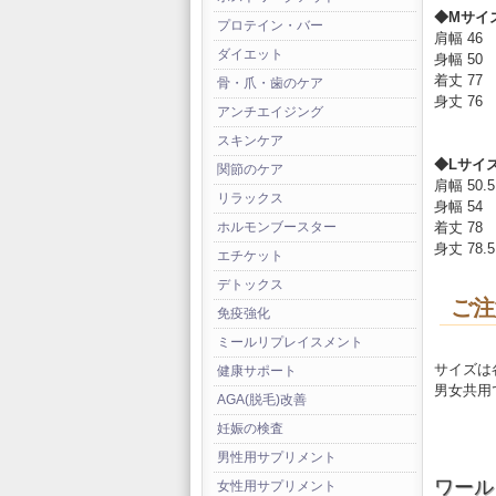
◆Mサイズ
プロテイン・バー
肩幅 46
ダイエット
身幅 50
着丈 77
骨・爪・歯のケア
身丈 76
アンチエイジング
スキンケア
◆Lサイズ 
関節のケア
肩幅 50.5
リラックス
身幅 54
着丈 78
ホルモンブースター
身丈 78.5
エチケット
デトックス
ご注
免疫強化
ミールリプレイスメント
サイズは
健康サポート
男女共用
AGA(脱毛)改善
妊娠の検査
男性用サプリメント
ワールド
女性用サプリメント