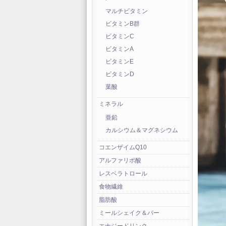
マルチビタミン
ビタミンB群
ビタミンC
ビタミンA
ビタミンE
ビタミンD
葉酸
ミネラル
亜鉛
カルシウム＆マグネシウム
コエンザイムQ10
アルファリポ酸
レスベラトロール
食物繊維
脂肪酸
ミールシェイク＆バー