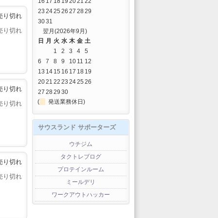
16
17
18
19
20
21
22
23
24
25
26
27
28
29
売り切れ
30
31
売り切れ
翌月(2026年9月)
日
月
火
水
木
金
土
1
2
3
4
5
6
7
8
9
10
11
12
13
14
15
16
17
18
19
20
21
22
23
24
25
26
売り切れ
27
28
29
30
(
発送業務休日)
売り切れ
サウスランド サポーターズ
ウチジム
タクトレブログ
売り切れ
プロテインルーム
売り切れ
ミールデリ
ワークアウトハッカー