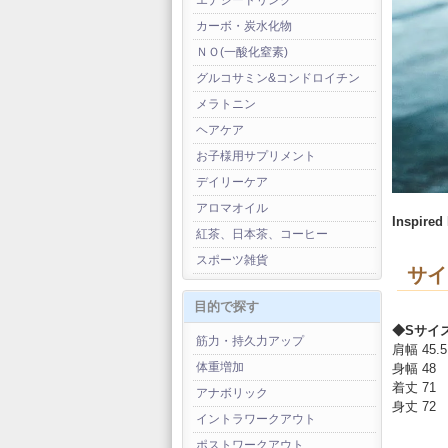
エナジードリンク
カーボ・炭水化物
ＮＯ(一酸化窒素)
グルコサミン&コンドロイチン
メラトニン
ヘアケア
お子様用サプリメント
デイリーケア
アロマオイル
Inspired
紅茶、日本茶、コーヒー
スポーツ雑貨
サイ
目的で探す
◆Sサイズ 
筋力・持久力アップ
肩幅 45.5
体重増加
身幅 48
着丈 71
アナボリック
身丈 72
イントラワークアウト
ポストワークアウト