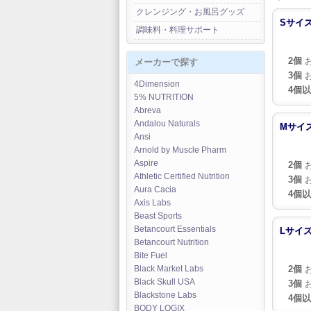
クレンジング・お風呂グッズ
Sサイ
調味料・料理サポート
2個
お
メーカーで探す
3個
お
4Dimension
4個
5% NUTRITION
Abreva
Andalou Naturals
Mサイ
Ansi
Arnold by Muscle Pharm
Aspire
2個
お
Athletic Certified Nutrition
3個
お
Aura Cacia
4個
Axis Labs
Beast Sports
Betancourt Essentials
Lサイ
Betancourt Nutrition
Bite Fuel
2個
お
Black Market Labs
Black Skull USA
3個
お
Blackstone Labs
4個
BODY LOGIX