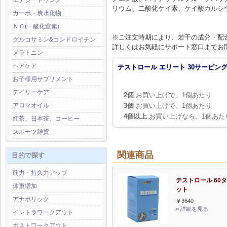
エナジードリンク
リウム、二酸化ケイ素、ケイ酸カルシウ
カーボ・炭水化物
ＮＯ(一酸化窒素)
※ご注文時期により、若干の成分・配
グルコサミン&コンドロイチン
詳しくはお気軽にサポート窓口までお
メラトニン
ヘアケア
テストロール エリート 30サービン
お子様用サプリメント
デイリーケア
2個
お買い上げで、1個あたり
3個
お買い上げで、1個あたり
アロマオイル
4個以上
お買い上げなら、1個あた
紅茶、日本茶、コーヒー
スポーツ雑貨
関連商品
目的で探す
筋力・持久力アップ
テストロール 60
体重増加
ット
アナボリック
￥3640
»
詳細を見る
イントラワークアウト
ポストワークアウト