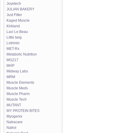
Joyetech
JULIAN BAKERY
Just Fitter
Kaged Muscle
Kirkland
Laci Le Beau
Little twig
Lotrimin
MET-Rx
Metabolic Nutrition
MG217
MHP
Midway Labs
MRM
Muscle Elements
Muscle Meds
Muscle Pharm
Muscle Tech
MUTANT
MY PROTEIN BITES
Myogenix
Natracare
Natrol