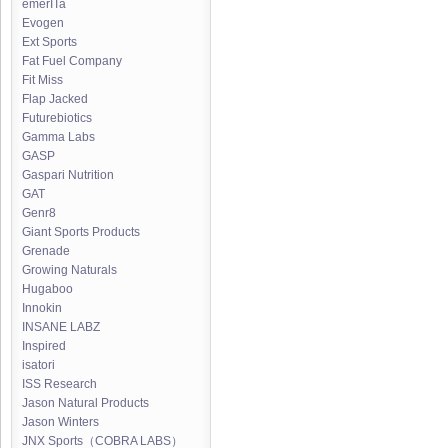
emerITa
Evogen
Ext Sports
Fat Fuel Company
Fit Miss
Flap Jacked
Futurebiotics
Gamma Labs
GASP
Gaspari Nutrition
GAT
Genr8
Giant Sports Products
Grenade
Growing Naturals
Hugaboo
Innokin
INSANE LABZ
Inspired
isatori
ISS Research
Jason Natural Products
Jason Winters
JNX Sports（COBRA LABS）