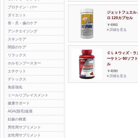
プロテイン・バー
ジェットフュエル 
ダイエット
ロ 120カプセル
骨・爪・歯のケア
￥4960
»
詳細を見る
アンチエイジング
スキンケア
関節のケア
ＣＬＡウィズ・ラ
リラックス
ーケトン 90ソフ
ホルモンブースター
ル
￥4090
エチケット
»
詳細を見る
デトックス
免疫強化
ミールリプレイスメント
健康サポート
AGA(脱毛)改善
妊娠の検査
男性用サプリメント
女性用サプリメント