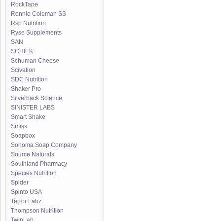
RockTape
Ronnie Coleman SS
Rsp Nutrition
Ryse Supplements
SAN
SCHIEK
Schuman Cheese
Scivation
SDC Nutrition
Shaker Pro
Silverback Science
SINISTER LABS
Smart Shake
Smiss
Soapbox
Sonoma Soap Company
Source Naturals
Southland Pharmacy
Species Nutrition
Spider
Spinto USA
Terror Labz
Thompson Nutrition
TwinLab