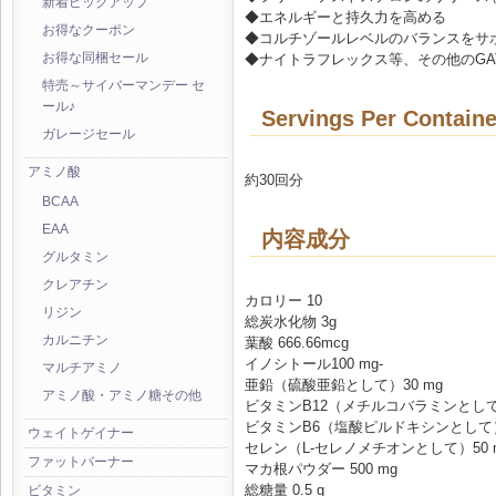
新着ピックアップ
◆エネルギーと持久力を高める
お得なクーポン
◆コルチゾールレベルのバランスをサポ
◆ナイトラフレックス等、その他のGAT
お得な同梱セール
特売～サイバーマンデー セ
ール♪
Servings Per Containe
ガレージセール
アミノ酸
約30回分
BCAA
EAA
内容成分
グルタミン
クレアチン
カロリー 10
リジン
総炭水化物 3g
カルニチン
葉酸 666.66mcg
イノシトール100 mg-
マルチアミノ
亜鉛（硫酸亜鉛として）30 mg
アミノ酸・アミノ糖その他
ビタミンB12（メチルコバラミンとして）
ビタミンB6（塩酸ピルドキシンとして）
ウェイトゲイナー
セレン（L-セレノメチオンとして）50 
ファットバーナー
マカ根パウダー 500 mg
総糖量 0.5 g
ビタミン