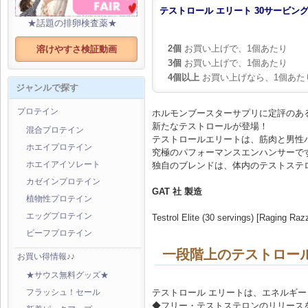
テストロール エリート 30サービン
★話題の排卵検査薬★
2個
お買い上げで、1個あたり
溶けやすさ検証動画
3個
お買い上げで、1個あたり
4個以上
お買い上げなら、1個あた
ジャンルで探す
プロテイン
ホルモンブースターサプリに定評のある
新たなテストロールが登場！
混合プロテイン
テストロールエリートは、筋肉と男性
ホエイプロテイン
究極のパフォーマンスエンハンサーで
独自のブレンドは、体内のテストステ
ホエイアイソレート
カゼインプロテイン
GAT 社 製造
植物性プロテイン
エッグプロテイン
Testrol Elite (30 servings) [Raging Raz
ビーフプロテイン
一段階上のテストロー
お買い得情報♪♪
★サウス無料グッズ★
テストロール エリートは、エネルギ
フラッシュ！セール
◆フリー・テストステロンのリリース