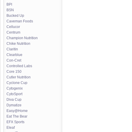
BPI
BSN
Bucked Up
Caveman Foods
Cellucor
Centrum
Champion Nutrition
Chike Nutrition
Claritin
Clearblue
Con-Cret
Controlled Labs
Core 150
Cutler Nutrition
Cyclone Cup
Cytogenix
CytoSport
Diva Cup
Dymatize
Easy@Home
Eat The Bear
EFX Sports
Eleaf