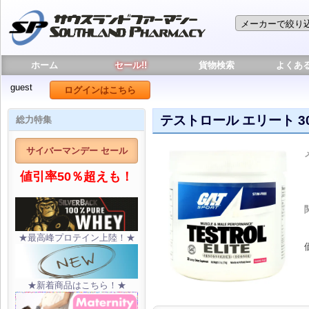
ホーム
セール!!
貨物検索
よくあ
guest
ログインはこちら
テストロール エリート 
総力特集
サイバーマンデー セール
値引率50％超えも！
★最高峰プロテイン上陸！★
★新着商品はこちら！★