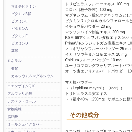
トリビュラスフルーツエキス 100 mg
マルチビタミン
コロハ（種子粉末）100 mg
ビタミンB群
マグネシウム（酸化マグネシウムとして）
ビタミンD（クロルカルシフェロールとし
ビタミンC
イチョウ葉パウダー 20 mg
ビタミンA
マッソンパイン樹皮エキス 200 mg
ビタミンE
KSM-66アシュワガンダ根エキス 300 
PrimaVieシラジットガム樹脂エキス 10
ビタミンD
ノコギリヤシフルーツパウダー 25 mg
葉酸
イカリソウ茎または葉エキス 10 mg
Cnidiumフルーツパウダー 10 mg
ミネラル
ユーリコマロングフォリアルートパウダー
亜鉛
オーツ麦エアリアルパートパウダー 10 
カルシウム＆マグネシウム
マカ根パウダー
コエンザイムQ10
（（Lepidium meyenii）（root））
トリビュラス果実エキス
アルファリポ酸
（（最小40％（250mg）サポニンに
レスベラトロール
食物繊維
その他成分
脂肪酸
ミールシェイク＆バー
クエン酸、パイナップルフルーツパウ