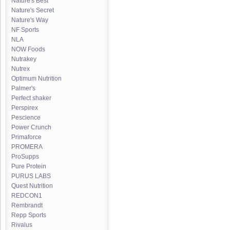
Nature's Best
Nature's Secret
Nature's Way
NF Sports
NLA
NOW Foods
Nutrakey
Nutrex
Optimum Nutrition
Palmer's
Perfect shaker
Perspirex
Pescience
Power Crunch
Primaforce
PROMERA
ProSupps
Pure Protein
PURUS LABS
Quest Nutrition
REDCON1
Rembrandt
Repp Sports
Rivalus