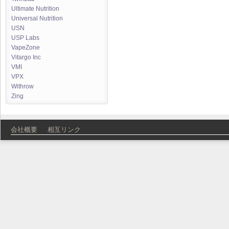
Ultimate Nutrition
Universal Nutrition
USN
USP Labs
VapeZone
Vitargo Inc
VMI
VPX
Withrow
Zing
会社概要
相互リンク