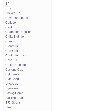
BPI
BSN
Bucked Up
Caveman Foods
Cellucor
Centrum
Champion Nutrition
Chike Nutrition
Claritin
Clearblue
Con-Cret
Controlled Labs
Core 150
Cutler Nutrition
Cyclone Cup
Cytogenix
CytoSport
Diva Cup
Dymatize
Easy@Home
Eat The Bear
EFX Sports
Eleaf