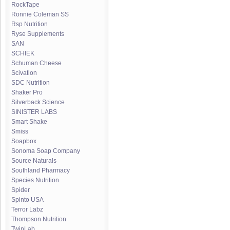
RockTape
Ronnie Coleman SS
Rsp Nutrition
Ryse Supplements
SAN
SCHIEK
Schuman Cheese
Scivation
SDC Nutrition
Shaker Pro
Silverback Science
SINISTER LABS
Smart Shake
Smiss
Soapbox
Sonoma Soap Company
Source Naturals
Southland Pharmacy
Species Nutrition
Spider
Spinto USA
Terror Labz
Thompson Nutrition
TwinLab