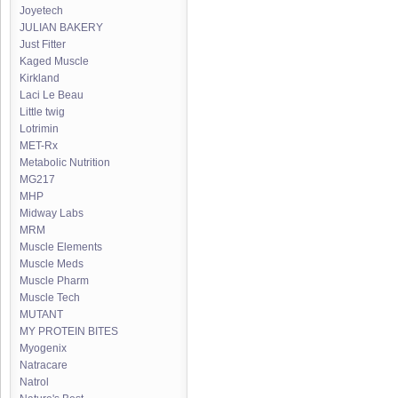
Joyetech
JULIAN BAKERY
Just Fitter
Kaged Muscle
Kirkland
Laci Le Beau
Little twig
Lotrimin
MET-Rx
Metabolic Nutrition
MG217
MHP
Midway Labs
MRM
Muscle Elements
Muscle Meds
Muscle Pharm
Muscle Tech
MUTANT
MY PROTEIN BITES
Myogenix
Natracare
Natrol