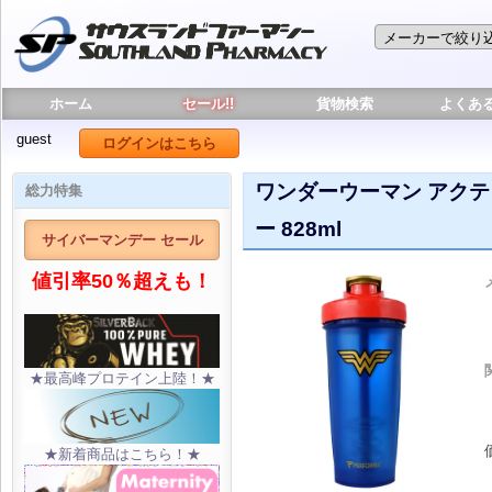
ホーム
セール!!
貨物検索
よくあ
guest
ログインはこちら
ワンダーウーマン アク
総力特集
ー 828ml
サイバーマンデー セール
値引率50％超えも！
★最高峰プロテイン上陸！★
★新着商品はこちら！★