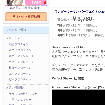
★話題の排卵検査薬★
ワンダーウーマン パーフェクトシェイカ
溶けやすさ検証動画
￥3,780
通常価格:
⇨
2個
お買い上げで、1個あたり
ジャンルで探す
3個
お買い上げで、1個あたり
4個以上
お買い上げなら、1個あた
プロテイン
混合プロテイン
Here comes your HERO ！！
ホエイプロテイン
大人気パーフェクトシェイカーが、新
最新のアクティブシリーズに登場した
ホエイアイソレート
カゼインプロテイン
プリンセス・ダイアナのマークを手に、
植物性プロテイン
安心のBPAフリー、28オンス（約82
エッグプロテイン
Perfect Shaker 社 製造
ビーフプロテイン
Active Series Shaker Cup (28 oz) [W
お買い得情報♪♪
★サウス無料グッズ★
フラッシュ！セール