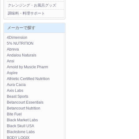
クレンジング・お風呂グッズ
調味料・料理サポート
メーカーで探す
4Dimension
5% NUTRITION
Abreva
Andalou Naturals
Ansi
Arnold by Muscle Pharm
Aspire
Athletic Certified Nutrition
Aura Cacia
Axis Labs
Beast Sports
Betancourt Essentials
Betancourt Nutrition
Bite Fuel
Black Market Labs
Black Skull USA
Blackstone Labs
BODY LOGIX