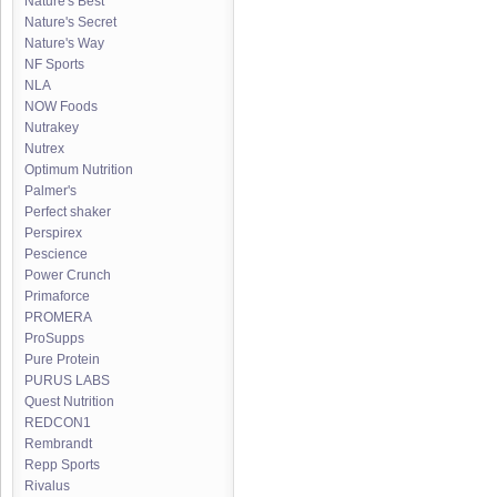
Nature's Best
Nature's Secret
Nature's Way
NF Sports
NLA
NOW Foods
Nutrakey
Nutrex
Optimum Nutrition
Palmer's
Perfect shaker
Perspirex
Pescience
Power Crunch
Primaforce
PROMERA
ProSupps
Pure Protein
PURUS LABS
Quest Nutrition
REDCON1
Rembrandt
Repp Sports
Rivalus