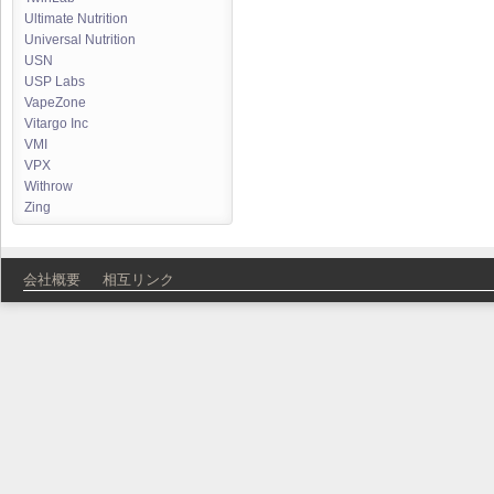
Ultimate Nutrition
Universal Nutrition
USN
USP Labs
VapeZone
Vitargo Inc
VMI
VPX
Withrow
Zing
会社概要
相互リンク