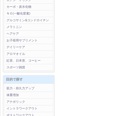
エナジードリンク
カーボ・炭水化物
ＮＯ(一酸化窒素)
グルコサミン&コンドロイチン
メラトニン
ヘアケア
お子様用サプリメント
デイリーケア
アロマオイル
紅茶、日本茶、コーヒー
スポーツ雑貨
目的で探す
筋力・持久力アップ
体重増加
アナボリック
イントラワークアウト
ポストワークアウト