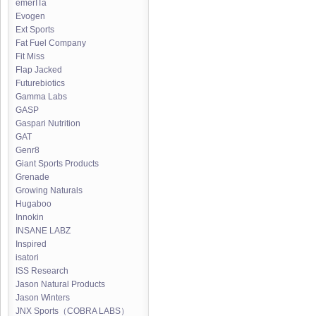
emerITa
Evogen
Ext Sports
Fat Fuel Company
Fit Miss
Flap Jacked
Futurebiotics
Gamma Labs
GASP
Gaspari Nutrition
GAT
Genr8
Giant Sports Products
Grenade
Growing Naturals
Hugaboo
Innokin
INSANE LABZ
Inspired
isatori
ISS Research
Jason Natural Products
Jason Winters
JNX Sports（COBRA LABS）