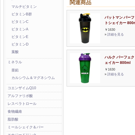
関連商品
マルチビタミン
ビタミンB群
バットマン パーフ
ビタミンC
トシェイカー 800m
ビタミンA
￥1630
»
詳細を見る
ビタミンE
ビタミンD
葉酸
ハルク パーフェク
ミネラル
ェイカー 800ml
￥1630
亜鉛
»
詳細を見る
カルシウム＆マグネシウム
コエンザイムQ10
アルファリポ酸
レスベラトロール
食物繊維
脂肪酸
ミールシェイク＆バー