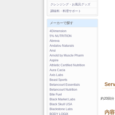
クレンジング・お風呂グッズ
調味料・料理サポート
メーカーで探す
4Dimension
5% NUTRITION
Abreva
Andalou Naturals
Ansi
Arnold by Muscle Pharm
Aspire
Athletic Certified Nutrition
Aura Cacia
Axis Labs
Beast Sports
Serv
Betancourt Essentials
Betancourt Nutrition
Bite Fuel
約20回分
Black Market Labs
Black Skull USA
Blackstone Labs
内容
BODY LOGIX