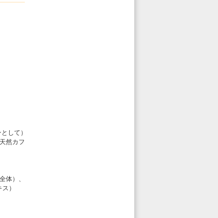
ンとして）
％天然カフ
物全体）、
キス）