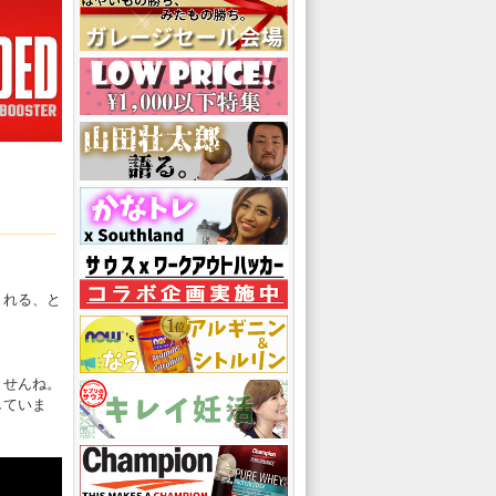
。
くれる、と
ませんね。
していま