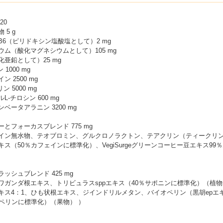
20
 5 g
B6（ピリドキシン塩酸塩として）2 mg
ウム（酸化マグネシウムとして）105 mg
亜鉛として）25 mg
 1000 mg
ン 2500 mg
ン 5000 mg
L-チロシン 600 mg
ベータアラニン 3200 mg
とフォーカスブレンド 775 mg
イン無水物、テオブロミン、グルクロノラクトン、テアクリン（ティークリ
キス（50％カフェインに標準化）、VegiSurgeグリーンコーヒー豆エキス99
ッシュブレンド 425 mg
ワガンダ根エキス、トリビュラスsppエキス（40％サポニンに標準化）（植
キス4：1、ひも状根エキス、ジインドリルメタン、バイオペリン（黒胡epエ
ピペリンに標準化）（果物） ）