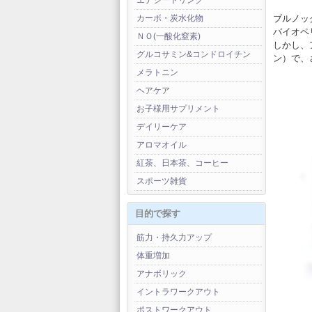
エナジードリンク
ブルノッ
カーボ・炭水化物
バイオペ
ＮＯ(一酸化窒素)
しかし、
グルコサミン&コンドロイチン
ン）で、
メラトニン
ヘアケア
お子様用サプリメント
デイリーケア
アロマオイル
紅茶、日本茶、コーヒー
スポーツ雑貨
目的で探す
筋力・持久力アップ
体重増加
アナボリック
イントラワークアウト
ポストワークアウト