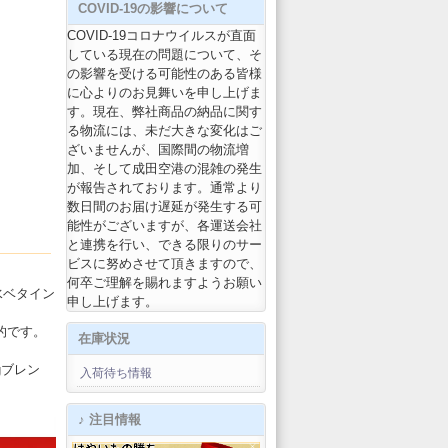
COVID-19の影響について
COVID-19コロナウイルスが直面
している現在の問題について、そ
の影響を受ける可能性のある皆様
に心よりのお見舞いを申し上げま
す。現在、弊社商品の納品に関す
る物流には、未だ大きな変化はご
ざいませんが、国際間の物流増
加、そして成田空港の混雑の発生
が報告されております。通常より
数日間のお届け遅延が発生する可
能性がございますが、各運送会社
と連携を行い、できる限りのサー
ビスに努めさせて頂きますので、
何卒ご理解を賜れますようお願い
水ベタイン
申し上げます。
新的です。
在庫状況
gブレン
入荷待ち情報
♪ 注目情報