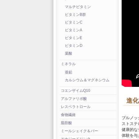
マルチビタミン
ビタミンB群
ビタミンC
ビタミンA
ビタミンE
ビタミンD
葉酸
ミネラル
亜鉛
カルシウム＆マグネシウム
コエンザイムQ10
アルファリポ酸
進化
レスベラトロール
食物繊維
ブルノッ
脂肪酸
ストステ
健康的な
ミールシェイク＆バー
体験を与