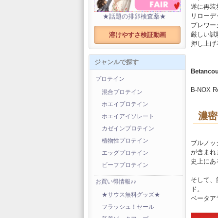
遂に再装
リローデ
★話題の排卵検査薬★
プレワー
厳しい試
溶けやすさ検証動画
押し上げ
ジャンルで探す
Betancou
プロテイン
B-NOX Re
混合プロテイン
ホエイプロテイン
濃密
ホエイアイソレート
カゼインプロテイン
植物性プロテイン
ブルノック
が含まれ
エッグプロテイン
史上にあ
ビーフプロテイン
そして、
お買い得情報♪♪
ド。
★サウス無料グッズ★
ベータア
フラッシュ！セール