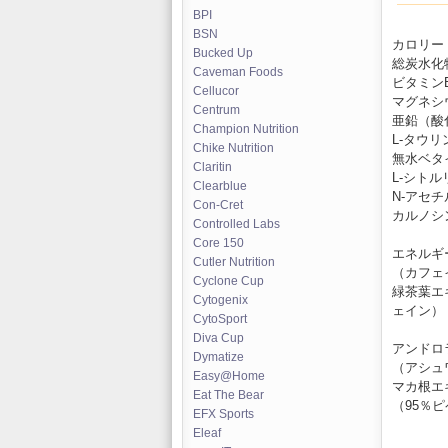
BPI
BSN
カロリー 
Bucked Up
総炭水化物
Caveman Foods
ビタミン
Cellucor
マグネシ
Centrum
亜鉛（酸化
Champion Nutrition
L-タウリン
Chike Nutrition
無水ベタイ
Claritin
L-シトルリ
Clearblue
N-アセチル
Con-Cret
カルノシン
Controlled Labs
Core 150
エネルギー
Cutler Nutrition
（カフェ
Cyclone Cup
緑茶葉エ
Cytogenix
ェイン）
CytoSport
Diva Cup
アンドロラ
Dymatize
（アシュ
Easy@Home
マカ根エ
Eat The Bear
（95％
EFX Sports
Eleaf