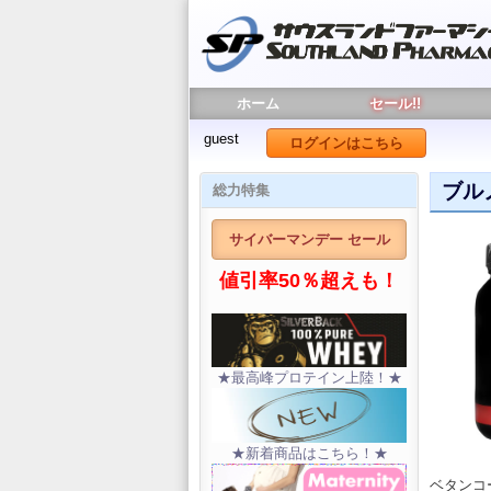
ホーム
セール!!
guest
ログインはこちら
ブル
総力特集
サイバーマンデー セール
値引率50％超えも！
★最高峰プロテイン上陸！★
★新着商品はこちら！★
ベタンコ