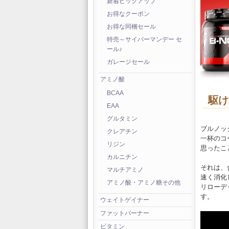
新着ピックアップ
お得なクーポン
お得な同梱セール
特売～サイバーマンデー セ
ール♪
ガレージセール
アミノ酸
BCAA
駆け
EAA
グルタミン
ブルノッ
クレアチン
一杯のコ
リジン
思ったこ
カルニチン
それは、
マルチアミノ
速く消化
アミノ酸・アミノ糖その他
リローデ
す。
ウェイトゲイナー
ファットバーナー
ビタミン