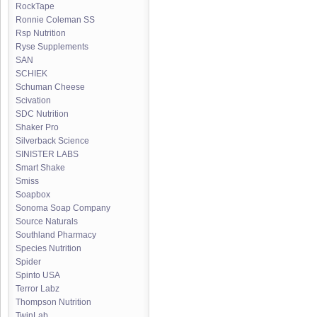
RockTape
Ronnie Coleman SS
Rsp Nutrition
Ryse Supplements
SAN
SCHIEK
Schuman Cheese
Scivation
SDC Nutrition
Shaker Pro
Silverback Science
SINISTER LABS
Smart Shake
Smiss
Soapbox
Sonoma Soap Company
Source Naturals
Southland Pharmacy
Species Nutrition
Spider
Spinto USA
Terror Labz
Thompson Nutrition
TwinLab