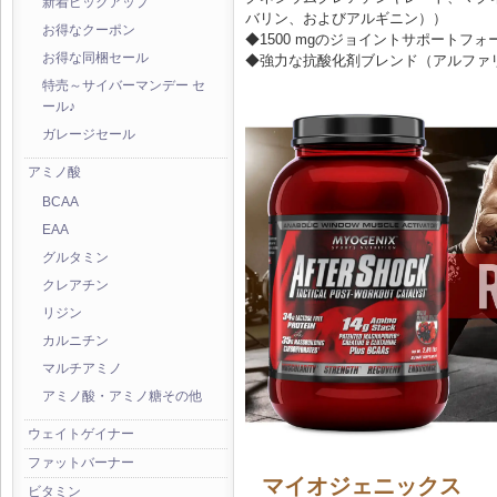
新着ピックアップ
バリン、およびアルギニン））
お得なクーポン
◆1500 mgのジョイントサポートフ
お得な同梱セール
◆強力な抗酸化剤ブレンド（アルファ
特売～サイバーマンデー セ
ール♪
ガレージセール
アミノ酸
BCAA
EAA
グルタミン
クレアチン
リジン
カルニチン
マルチアミノ
アミノ酸・アミノ糖その他
ウェイトゲイナー
ファットバーナー
マイオジェニックス
ビタミン