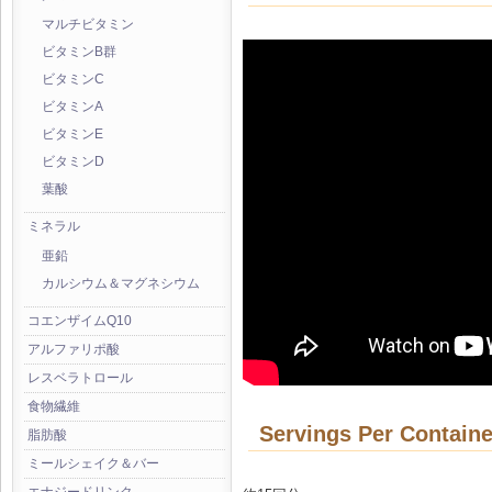
マルチビタミン
ビタミンB群
ビタミンC
ビタミンA
ビタミンE
ビタミンD
葉酸
ミネラル
亜鉛
カルシウム＆マグネシウム
コエンザイムQ10
アルファリポ酸
レスベラトロール
食物繊維
Servings Per Containe
脂肪酸
ミールシェイク＆バー