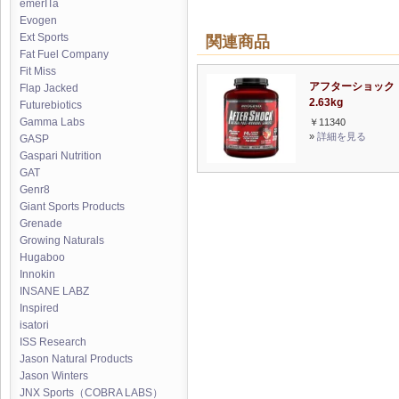
emerITa
Evogen
Ext Sports
関連商品
Fat Fuel Company
Fit Miss
アフターショック
Flap Jacked
2.63kg
Futurebiotics
Gamma Labs
￥11340
»
詳細を見る
GASP
Gaspari Nutrition
GAT
Genr8
Giant Sports Products
Grenade
Growing Naturals
Hugaboo
Innokin
INSANE LABZ
Inspired
isatori
ISS Research
Jason Natural Products
Jason Winters
JNX Sports（COBRA LABS）