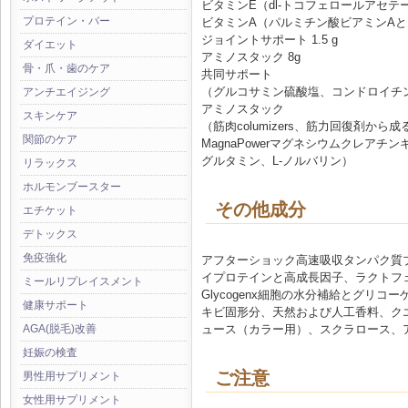
ビタミンE（dl-トコフェロールアセテー
プロテイン・バー
ビタミンA（パルミチン酸ビアミンAとして
ジョイントサポート 1.5 g
ダイエット
アミノスタック 8g
骨・爪・歯のケア
共同サポート
（グルコサミン硫酸塩、コンドロイチ
アンチエイジング
アミノスタック
スキンケア
（筋肉columizers、筋力回復剤
関節のケア
MagnaPowerマグネシウムクレア
グルタミン、L-ノルバリン）
リラックス
ホルモンブースター
その他成分
エチケット
デトックス
免疫強化
アフターショック高速吸収タンパク質
イプロテインと高成長因子、ラクトフ
ミールリプレイスメント
Glycogenx細胞の水分補給とグリ
健康サポート
キビ固形分、天然および人工香料、ク
ュース（カラー用）、スクラロース、
AGA(脱毛)改善
妊娠の検査
ご注意
男性用サプリメント
女性用サプリメント