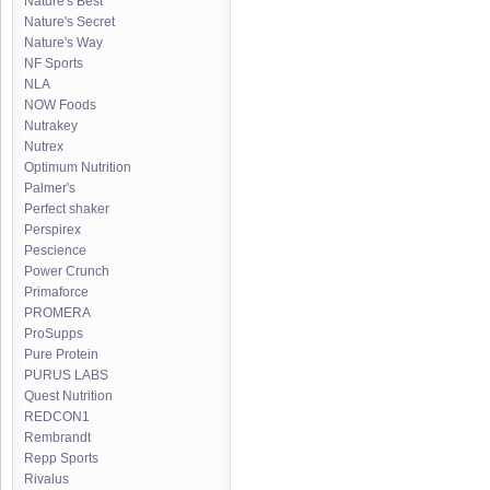
Nature's Best
Nature's Secret
Nature's Way
NF Sports
NLA
NOW Foods
Nutrakey
Nutrex
Optimum Nutrition
Palmer's
Perfect shaker
Perspirex
Pescience
Power Crunch
Primaforce
PROMERA
ProSupps
Pure Protein
PURUS LABS
Quest Nutrition
REDCON1
Rembrandt
Repp Sports
Rivalus