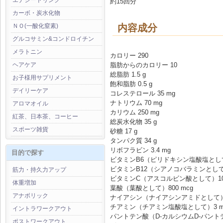
エナジードリンク
約15回分
カーボ・炭水化物
内容成分
ＮＯ(一酸化窒素)
グルコサミン&コンドロイチン
メラトニン
カロリー 290
脂肪からのカロリー 10
ヘアケア
総脂肪 1.5 g
お子様用サプリメント
飽和脂肪 0.5 g
デイリーケア
コレステロール 35 mg
ナトリウム 70 mg
アロマオイル
カリウム 250 mg
紅茶、日本茶、コーヒー
総炭水化物 35 g
スポーツ雑貨
砂糖 17 g
タンパク質 34 g
リボフラビン 3.4 mg
目的で探す
ビタミンB6（ピリドキシン塩酸塩として
ビタミンB12（シアノコバラミンとして）
筋力・持久力アップ
ビタミンC（アスコルビン酸として）100
体重増加
葉酸（葉酸として）800 mcg
アナボリック
ナイアシン（ナイアシンアミドとして）4
チアミン（チアミン塩酸塩として）3 m
イントラワークアウト
パントテン酸（D-カルシウムD-パントテ
ポストワークアウト