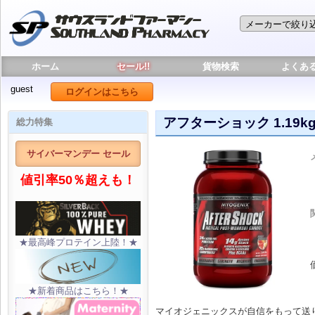
ホーム
セール!!
貨物検索
よくあ
guest
ログインはこちら
アフターショック 1.19k
総力特集
サイバーマンデー セール
値引率50％超えも！
★最高峰プロテイン上陸！★
★新着商品はこちら！★
マイオジェニックスが自信をもって送