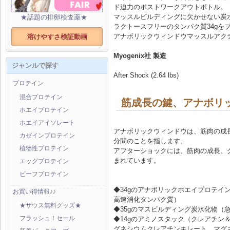
ド迫力のポストワークアウトボトル。
マッスルビルディングに欠かせない炭水
★話題の排卵検査薬★
ラクトースフリーのタンパク質34gを
アナボリックウィンドウマッスルアク
溶けやすさ検証動画
Myogenix社 製造
ジャンルで探す
After Shock (2.64 lbs)
プロテイン
混合プロテイン
筋成長の鍵、アナボリ
ホエイプロテイン
ホエイアイソレート
アナボリックウィンドウは、筋肉の成
カゼインプロテイン
分間のことを指します。
植物性プロテイン
アフターショックには、筋肉の成長、
まれています。
エッグプロテイン
ビーフプロテイン
◆34gのアナボリックホエイプロテイン
お買い得情報♪♪
高速消化タンパク質）
★サウス無料グッズ★
◆35gのマスビルディング炭水化物（
◆14gのアミノスタック（クレアチン
フラッシュ！セール
グネシウムクレアチンキレート、マグ