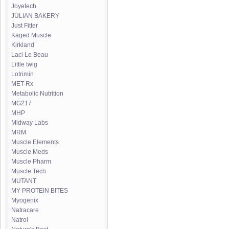
Joyetech
JULIAN BAKERY
Just Fitter
Kaged Muscle
Kirkland
Laci Le Beau
Little twig
Lotrimin
MET-Rx
Metabolic Nutrition
MG217
MHP
Midway Labs
MRM
Muscle Elements
Muscle Meds
Muscle Pharm
Muscle Tech
MUTANT
MY PROTEIN BITES
Myogenix
Natracare
Natrol