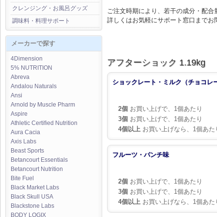
クレンジング・お風呂グッズ
ご注文時期により、若干の成分・配合
詳しくはお気軽にサポート窓口までお
調味料・料理サポート
メーカーで探す
4Dimension
アフターショック 1.19kg
5% NUTRITION
Abreva
ショックレート・ミルク（チョコレ
Andalou Naturals
Ansi
Arnold by Muscle Pharm
2個
お買い上げで、1個あたり
Aspire
3個
お買い上げで、1個あたり
Athletic Certified Nutrition
4個以上
お買い上げなら、1個あた
Aura Cacia
Axis Labs
Beast Sports
フルーツ・パンチ味
Betancourt Essentials
Betancourt Nutrition
Bite Fuel
2個
お買い上げで、1個あたり
Black Market Labs
3個
お買い上げで、1個あたり
Black Skull USA
4個以上
お買い上げなら、1個あた
Blackstone Labs
BODY LOGIX