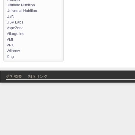
Ultimate Nutrition
Universal Nutrition
USN
USP Labs
VapeZone
Vitargo Inc
VMI
VPX
Withrow
Zing
会社概要
相互リンク