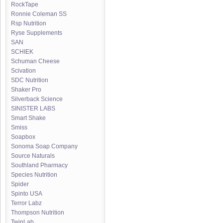
RockTape
Ronnie Coleman SS
Rsp Nutrition
Ryse Supplements
SAN
SCHIEK
Schuman Cheese
Scivation
SDC Nutrition
Shaker Pro
Silverback Science
SINISTER LABS
Smart Shake
Smiss
Soapbox
Sonoma Soap Company
Source Naturals
Southland Pharmacy
Species Nutrition
Spider
Spinto USA
Terror Labz
Thompson Nutrition
TwinLab