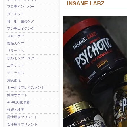
INSANE LABZ
プロテイン・バー
ダイエット
骨・爪・歯のケア
アンチエイジング
スキンケア
関節のケア
リラックス
ホルモンブースター
エチケット
デトックス
免疫強化
ミールリプレイスメント
健康サポート
AGA(脱毛)改善
妊娠の検査
男性用サプリメント
女性用サプリメント