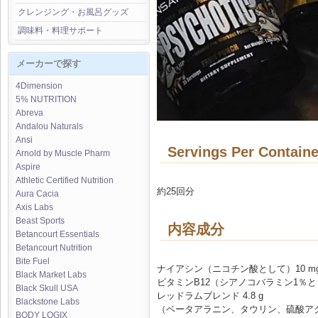
クレンジング・お風呂グッズ
調味料・料理サポート
メーカーで探す
4Dimension
5% NUTRITION
Abreva
Andalou Naturals
Ansi
Servings Per Containe
Arnold by Muscle Pharm
Aspire
Athletic Certified Nutrition
約25回分
Aura Cacia
Axis Labs
Beast Sports
内容成分
Betancourt Essentials
Betancourt Nutrition
Bite Fuel
ナイアシン（ニコチン酸として）10 m
Black Market Labs
ビタミンB12（シアノコバラミン1％とし
Black Skull USA
レッドラムブレンド 4.8 g
Blackstone Labs
（ベータアラニン、タウリン、硫酸ア
BODY LOGIX