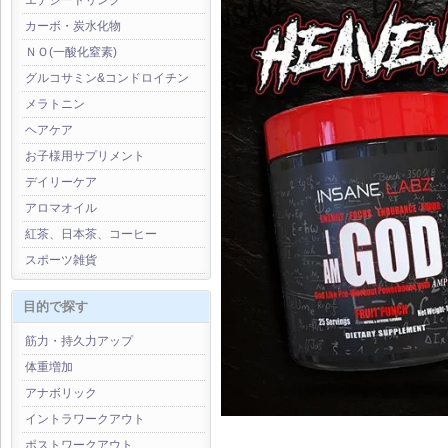
エナジードリンク
カーボ・炭水化物
ＮＯ(一酸化窒素)
グルコサミン&コンドロイチン
メラトニン
ヘアケア
お子様用サプリメント
デイリーケア
アロマオイル
紅茶、日本茶、コーヒー
スポーツ雑貨
目的で探す
筋力・持久力アップ
体重増加
アナボリック
イントラワークアウト
ポストワークアウト