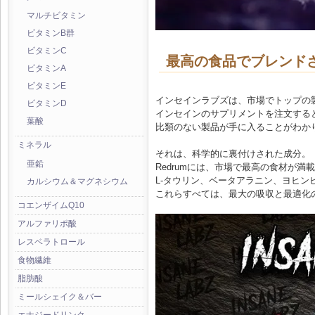
マルチビタミン
ビタミンB群
ビタミンC
最高の食品でブレンド
ビタミンA
ビタミンE
インセインラブズは、市場でトップの
ビタミンD
インセインのサプリメントを注文する
葉酸
比類のない製品が手に入ることがわか
ミネラル
それは、科学的に裏付けされた成分。
亜鉛
Redrumには、市場で最高の食材が満
L-タウリン、ベータアラニン、ヨヒン
カルシウム＆マグネシウム
これらすべては、最大の吸収と最適化のため
コエンザイムQ10
アルファリポ酸
レスベラトロール
食物繊維
脂肪酸
ミールシェイク＆バー