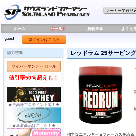
ホーム
セール!!
貨物検索
よくあ
guest
ログインはこちら
レッドラム 25サービン
総力特集
サイバーマンデー セール
値引率50％超えも！
★最高峰プロテイン上陸！★
★新着商品はこちら！★
強力なエネルギー＆フォーカスを誇る、イ