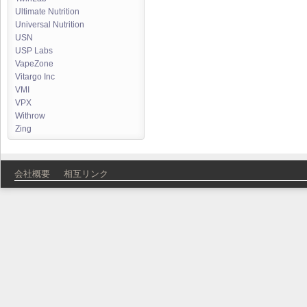
Ultimate Nutrition
Universal Nutrition
USN
USP Labs
VapeZone
Vitargo Inc
VMI
VPX
Withrow
Zing
会社概要
相互リンク