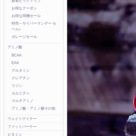
新着ピックアップ
お得なクーポン
お得な同梱セール
特売～サイバーマンデー セ
ール♪
ガレージセール
アミノ酸
BCAA
EAA
グルタミン
クレアチン
リジン
カルニチン
マルチアミノ
アミノ酸・アミノ糖その他
ウェイトゲイナー
ファットバーナー
ビタミン