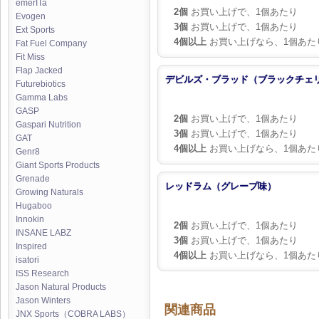
emerITa
2個
お買い上げで、1個あたり
Evogen
3個
お買い上げで、1個あたり
Ext Sports
4個以上
お買い上げなら、1個あた
Fat Fuel Company
Fit Miss
Flap Jacked
デビルズ・ブラッド（ブラックチェ
Futurebiotics
Gamma Labs
GASP
2個
お買い上げで、1個あたり
Gaspari Nutrition
3個
お買い上げで、1個あたり
GAT
4個以上
お買い上げなら、1個あた
Genr8
Giant Sports Products
Grenade
レッドラム（グレープ味）
Growing Naturals
Hugaboo
Innokin
2個
お買い上げで、1個あたり
INSANE LABZ
3個
お買い上げで、1個あたり
Inspired
4個以上
お買い上げなら、1個あた
isatori
ISS Research
Jason Natural Products
Jason Winters
関連商品
JNX Sports（COBRA LABS）