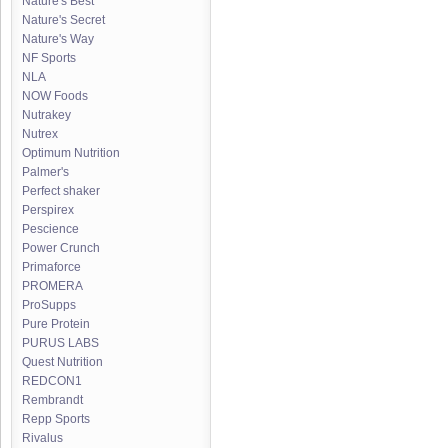
Nature's Best
Nature's Secret
Nature's Way
NF Sports
NLA
NOW Foods
Nutrakey
Nutrex
Optimum Nutrition
Palmer's
Perfect shaker
Perspirex
Pescience
Power Crunch
Primaforce
PROMERA
ProSupps
Pure Protein
PURUS LABS
Quest Nutrition
REDCON1
Rembrandt
Repp Sports
Rivalus