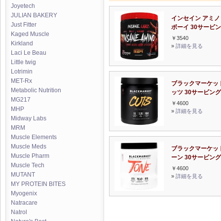
Joyetech
JULIAN BAKERY
インセイン アミノ
Just Fitter
ボーイ 30サービ
Kaged Muscle
￥3540
Kirkland
»
詳細を見る
Laci Le Beau
Little twig
Lotrimin
MET-Rx
ブラックマーケット
Metabolic Nutrition
ッツ 30サービング
MG217
￥4600
MHP
»
詳細を見る
Midway Labs
MRM
Muscle Elements
Muscle Meds
ブラックマーケット
Muscle Pharm
ーン 30サービング
Muscle Tech
￥4600
MUTANT
»
詳細を見る
MY PROTEIN BITES
Myogenix
Natracare
Natrol