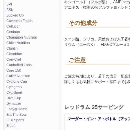
キシゴールド（フルボ酸）、AMPiberry（
BPI
アエキス（標準90％アルファヨヒンビ
BSN
Bucked Up
Caveman Foods
その他成分
Cellucor
Centrum
Champion Nutrition
クエン酸、シリカ、天然および人工香
Chike Nutrition
リウム（エースK）、FD＆Cブルー＃1
Claritin
Clearblue
ご注意
Con-Cret
Controlled Labs
Core 150
ご注文時期により、若干の成分・配合
Cutler Nutrition
詳しくはお気軽にサポート窓口までお
Cyclone Cup
Cytogenix
CytoSport
Diva Cup
Dymatize
レッドラム 25サービング
Easy@Home
Eat The Bear
マーダー・イン・ア・ボトル（アッ
EFX Sports
Eleaf