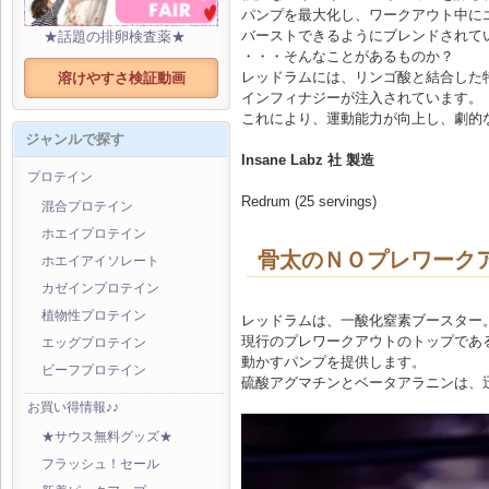
パンプを最大化し、ワークアウト中に
バーストできるようにブレンドされて
★話題の排卵検査薬★
・・・そんなことがあるものか？
レッドラムには、リンゴ酸と結合した
溶けやすさ検証動画
インフィナジーが注入されています。
これにより、運動能力が向上し、劇的
ジャンルで探す
Insane Labz 社 製造
プロテイン
Redrum (25 servings)
混合プロテイン
ホエイプロテイン
骨太のＮＯプレワーク
ホエイアイソレート
カゼインプロテイン
植物性プロテイン
レッドラムは、一酸化窒素ブースター
現行のプレワークアウトのトップであ
エッグプロテイン
動かすパンプを提供します。
ビーフプロテイン
硫酸アグマチンとベータアラニンは、
お買い得情報♪♪
★サウス無料グッズ★
フラッシュ！セール