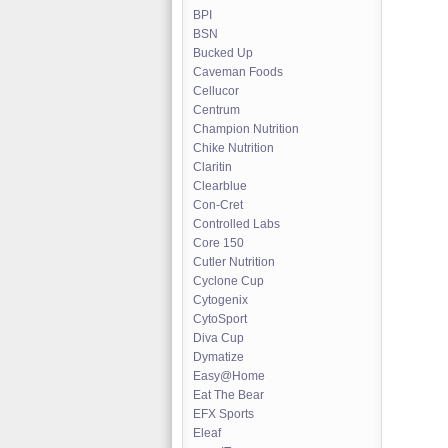
BPI
BSN
Bucked Up
Caveman Foods
Cellucor
Centrum
Champion Nutrition
Chike Nutrition
Claritin
Clearblue
Con-Cret
Controlled Labs
Core 150
Cutler Nutrition
Cyclone Cup
Cytogenix
CytoSport
Diva Cup
Dymatize
Easy@Home
Eat The Bear
EFX Sports
Eleaf