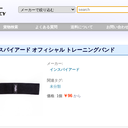
貨物検索
よくある質問
送料について
お問い合わ
スパイアード オフィシャル トレーニングバンド
メーカー:
インスパイアード
関連タグ:
未分類
￥96
価格: 1個
から