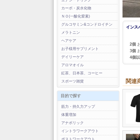
エナジードリンク
カーボ・炭水化物
ＮＯ(一酸化窒素)
グルコサミン&コンドロイチン
インス
メラトニン
ヘアケア
2個
お
お子様用サプリメント
3個
お
デイリーケア
4個
アロマオイル
紅茶、日本茶、コーヒー
関連
スポーツ雑貨
目的で探す
筋力・持久力アップ
体重増加
アナボリック
イントラワークアウト
ポストワークアウト