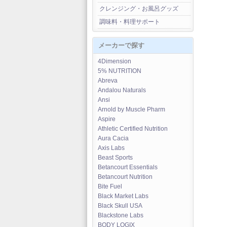
クレンジング・お風呂グッズ
調味料・料理サポート
メーカーで探す
4Dimension
5% NUTRITION
Abreva
Andalou Naturals
Ansi
Arnold by Muscle Pharm
Aspire
Athletic Certified Nutrition
Aura Cacia
Axis Labs
Beast Sports
Betancourt Essentials
Betancourt Nutrition
Bite Fuel
Black Market Labs
Black Skull USA
Blackstone Labs
BODY LOGIX