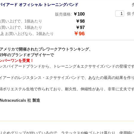
パイアード オフィシャル トレーニングバンド
￥100
個 
販売価格:
￥98
買い上げで、1個あたり
￥97
買い上げで、1個あたり
￥96
以上
お買い上げなら、1個あたり
年、アメリカで開催されたプレワークアウトランキング、
019年のブランドオブザイヤーで
ンバーワンを受賞！
ンスパイアードブランドから、トレーニング＆エクササイズバンドの登場で
イアードのレジスタンス・エクササイズバンドで、あなたの最高の結果を作
綿ポリエステル生地で作られており、耐久性、伸縮性があり、非常に丈夫で
 Nutraceuticals 社 製造
り止めグリップが付いているので、ラテックスや輪ゴムとは異なり、使用時