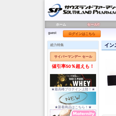
ホーム
セール!!
guest
ログインはこちら
イン
総力特集
サイバーマンデー セール
値引率50％超えも！
★最高峰プロテイン上陸！★
★新着商品はこちら！★