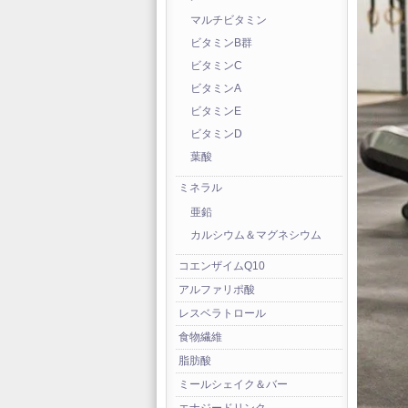
マルチビタミン
ビタミンB群
ビタミンC
ビタミンA
ビタミンE
ビタミンD
葉酸
ミネラル
亜鉛
カルシウム＆マグネシウム
コエンザイムQ10
アルファリポ酸
レスベラトロール
食物繊維
脂肪酸
ミールシェイク＆バー