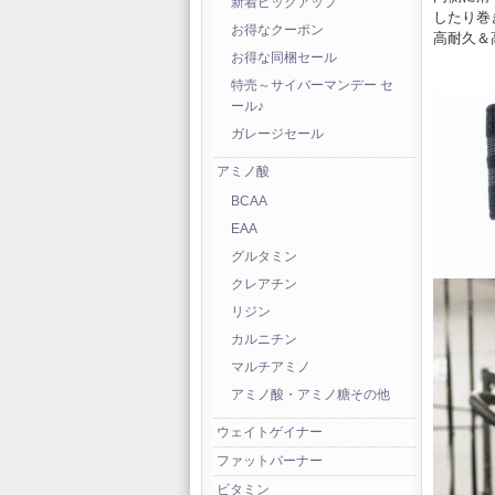
新着ピックアップ
したり巻
お得なクーポン
高耐久＆
お得な同梱セール
特売～サイバーマンデー セ
ール♪
ガレージセール
アミノ酸
BCAA
EAA
グルタミン
クレアチン
リジン
カルニチン
マルチアミノ
アミノ酸・アミノ糖その他
ウェイトゲイナー
ファットバーナー
ビタミン