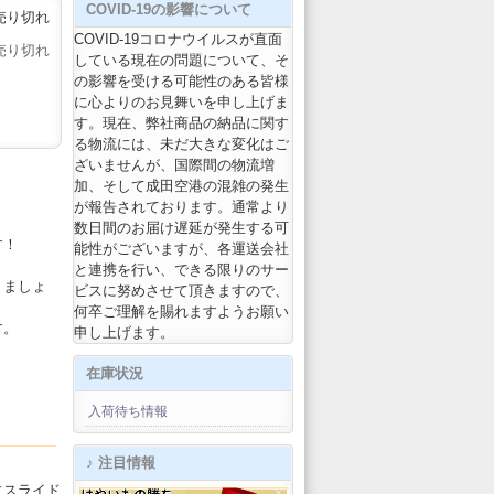
COVID-19の影響について
売り切れ
COVID-19コロナウイルスが直面
売り切れ
している現在の問題について、そ
の影響を受ける可能性のある皆様
に心よりのお見舞いを申し上げま
す。現在、弊社商品の納品に関す
る物流には、未だ大きな変化はご
ざいませんが、国際間の物流増
加、そして成田空港の混雑の発生
が報告されております。通常より
数日間のお届け遅延が発生する可
す！
能性がございますが、各運送会社
と連携を行い、できる限りのサー
りましょ
ビスに努めさせて頂きますので、
何卒ご理解を賜れますようお願い
す。
申し上げます。
在庫状況
入荷待ち情報
♪ 注目情報
にスライド