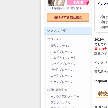
インス
★話題の排卵検査薬★
2個
お
溶けやすさ検証動画
3個
お
4個
ジャンルで探す
プロテイン
2016
そして2
混合プロテイン
堂々のナ
ホエイプロテイン
話題のイ
ホエイアイソレート
インスパ
カゼインプロテイン
う。
植物性プロテイン
高品質の
エッグプロテイン
Inspired
ビーフプロテイン
お買い得情報♪♪
特徴
★サウス無料グッズ★
フラッシュ！セール
内側に滑