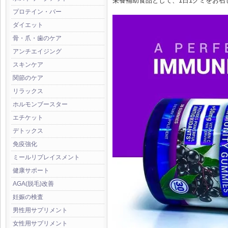
栄養補助食品として、1日1グミをお召
プロテイン・バー
ダイエット
骨・爪・歯のケア
アンチエイジング
スキンケア
関節のケア
リラックス
ホルモンブースター
エチケット
デトックス
免疫強化
ミールリプレイスメント
健康サポート
AGA(脱毛)改善
妊娠の検査
男性用サプリメント
女性用サプリメント