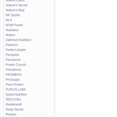
Nature's Best
Nature's Secret
Nature's Way
NF Sports
NLA
NOW Foods
Nutrakey
Nutrex
Optimum Nutrition
Palmer's
Perfect shaker
Perspirex
Pescience
Power Crunch
Primaforce
PROMERA
ProSupps
Pure Protein
PURUS LABS
Quest Nutrition
REDCON1
Rembrandt
Repp Sports
Rivalus