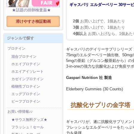
ギャスパリ エルダーベリー 30サー
★話題の排卵検査薬★
2個
お買い上げで、1個あたり
溶けやすさ検証動画
3個
お買い上げで、1個あたり
4個以上
お買い上げなら、1個あた
ジャンルで探す
プロテイン
ギャスパリのデイリーサプリシリーズ
75mgのエルダーベリー抽出物、50m
混合プロテイン
5mgの亜鉛（グルコン酸亜鉛から）の
ホエイプロテイン
3-in-oneの強力な抗酸化および免疫
ホエイアイソレート
Gaspari Nutrition 社 製造
カゼインプロテイン
植物性プロテイン
Elderberry Gummies (30 Counts)
エッグプロテイン
ビーフプロテイン
抗酸化サプリの金字塔
お買い得情報♪♪
★サウス無料グッズ★
ギャスパリが、遂に抗酸化サプリメン
フレッシュなエルダーベリーをたっぷ
フラッシュ！セール
力を発揮。