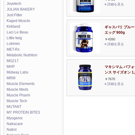
Joyetech
»
詳細を見る
JULIAN BAKERY
Just Fitter
Kaged Muscle
Kirkland
ギャスパリ プルー
Laci Le Beau
エッグ 900g
Little twig
￥4260
Lotrimin
»
詳細を見る
MET-Rx
Metabolic Nutrition
MG217
MHP
マキシマム パフォ
ンス サイズオン 1,
Midway Labs
MRM
￥7670
Muscle Elements
»
詳細を見る
Muscle Meds
Muscle Pharm
Muscle Tech
MUTANT
MY PROTEIN BITES
Myogenix
Natracare
Natrol