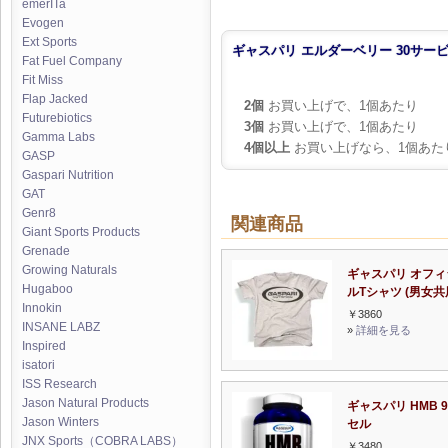
emerITa
Evogen
Ext Sports
ギャスパリ エルダーベリー 30サー
Fat Fuel Company
Fit Miss
Flap Jacked
2個
お買い上げで、1個あたり
Futurebiotics
3個
お買い上げで、1個あたり
Gamma Labs
4個以上
お買い上げなら、1個あた
GASP
Gaspari Nutrition
GAT
Genr8
関連商品
Giant Sports Products
Grenade
Growing Naturals
ギャスパリ オフィ
Hugaboo
ルTシャツ (男女共
Innokin
￥3860
INSANE LABZ
»
詳細を見る
Inspired
isatori
ISS Research
Jason Natural Products
ギャスパリ HMB 
Jason Winters
セル
JNX Sports（COBRA LABS）
￥3480