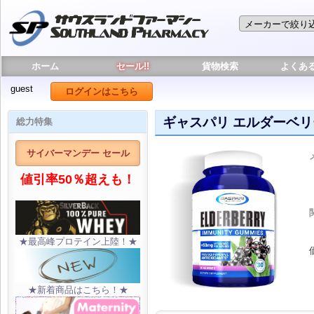
ホーム
セール!!
貨物検索
よくあ
guest
ログインはこちら
ギャスパリ エルダーベリ
総力特集
サイバーマンデー セール
値引率50％超えも！
★最高峰プロテイン上陸！★
★新着商品はこちら！★