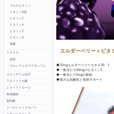
マルチビタミン
ビタミンB群
ビタミンC
ビタミンA
ビタミンE
ビタミンD
葉酸
エルダーベリー＋ビタ
ミネラル
亜鉛
◆75mgエルダーベリーエキス30：1
カルシウム＆マグネシウム
◆一食当たり50mgのビタミンC
コエンザイムQ10
◆一食当たり5mgの亜鉛
◆強力な抗酸化と免疫サポート
アルファリポ酸
レスベラトロール
食物繊維
脂肪酸
ミールシェイク＆バー