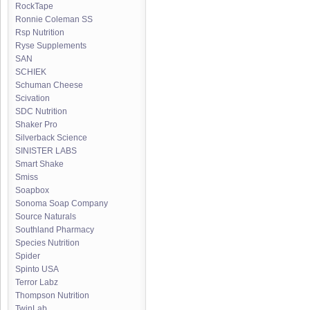
RockTape
Ronnie Coleman SS
Rsp Nutrition
Ryse Supplements
SAN
SCHIEK
Schuman Cheese
Scivation
SDC Nutrition
Shaker Pro
Silverback Science
SINISTER LABS
Smart Shake
Smiss
Soapbox
Sonoma Soap Company
Source Naturals
Southland Pharmacy
Species Nutrition
Spider
Spinto USA
Terror Labz
Thompson Nutrition
TwinLab