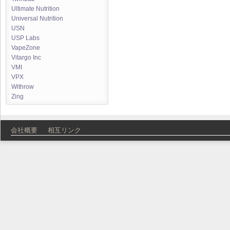
Ultimate Nutrition
Universal Nutrition
USN
USP Labs
VapeZone
Vitargo Inc
VMI
VPX
Withrow
Zing
会社概要
相互リンク