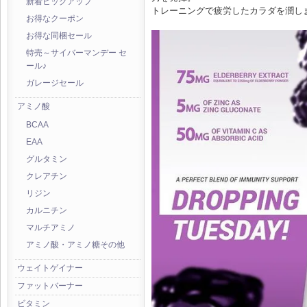
新着ピックアップ
トレーニングで疲労したカラダを潤し
お得なクーポン
お得な同梱セール
特売～サイバーマンデー セ
ール♪
ガレージセール
アミノ酸
BCAA
EAA
グルタミン
クレアチン
リジン
カルニチン
マルチアミノ
アミノ酸・アミノ糖その他
ウェイトゲイナー
ファットバーナー
ビタミン