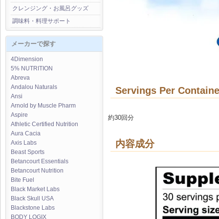
クレンジング・お風呂グッズ
調味料・料理サポート
メーカーで探す
4Dimension
5% NUTRITION
Abreva
Andalou Naturals
Servings Per Containe
Ansi
Arnold by Muscle Pharm
Aspire
約30回分
Athletic Certified Nutrition
Aura Cacia
内容成分
Axis Labs
Beast Sports
Betancourt Essentials
Betancourt Nutrition
Bite Fuel
Black Market Labs
Black Skull USA
Blackstone Labs
BODY LOGIX