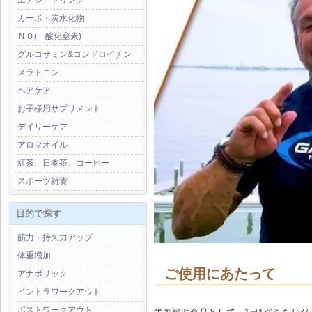
エナジードリンク
カーボ・炭水化物
ＮＯ(一酸化窒素)
グルコサミン&コンドロイチン
メラトニン
ヘアケア
お子様用サプリメント
デイリーケア
アロマオイル
紅茶、日本茶、コーヒー
スポーツ雑貨
目的で探す
筋力・持久力アップ
体重増加
ご使用にあたって
アナボリック
イントラワークアウト
ポストワークアウト