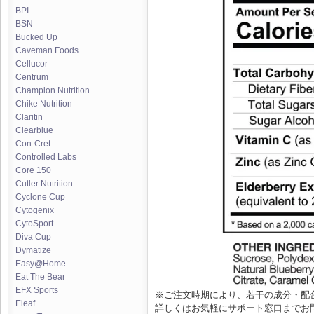
BPI
BSN
Bucked Up
Caveman Foods
Cellucor
Centrum
Champion Nutrition
Chike Nutrition
Claritin
Clearblue
Con-Cret
Controlled Labs
Core 150
Cutler Nutrition
Cyclone Cup
Cytogenix
CytoSport
Diva Cup
Dymatize
Easy@Home
Eat The Bear
EFX Sports
※ご注文時期により、若干の成分・配
Eleaf
詳しくはお気軽にサポート窓口までお