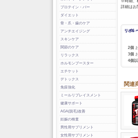
※時期、
詳細はお
プロテイン・バー
ダイエット
骨・爪・歯のケア
リポ6 
アンチエイジング
スキンケア
関節のケア
2個
お
3個
お
リラックス
4個
ホルモンブースター
エチケット
デトックス
関連
免疫強化
ミールリプレイスメント
健康サポート
AGA(脱毛)改善
妊娠の検査
男性用サプリメント
女性用サプリメント