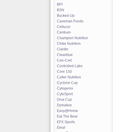
BPI
BSN
Bucked Up
Caveman Foods
Cellucor
Centrum
Champion Nutrition
Chike Nutrition
Claritin
Clearblue
Con-Cret
Controlled Labs
Core 150
Cutler Nutrition
Cyclone Cup
Cytogenix
CytoSport
Diva Cup
Dymatize
Easy@Home
Eat The Bear
EFX Sports
Eleaf