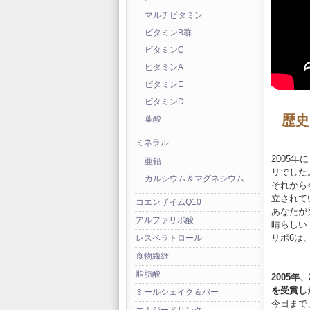
マルチビタミン
ビタミンB群
ビタミンC
ビタミンA
ビタミンE
ビタミンD
歴史
葉酸
ミネラル
2005
亜鉛
リでした
カルシウム＆マグネシウム
それから
立されて
コエンザイムQ10
あなたが
アルファリポ酸
晴らしい
リポ6は
レスベラトロール
食物繊維
脂肪酸
2005年、
を受賞し
ミールシェイク＆バー
今日まで