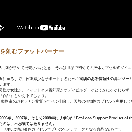
を刻むファットバーナー
年にリポ6が初めて発売されたとき、それは世界で初めての液体カプセル式ダイ
。
今に至るまで、体重減少をサポートするための
実績のある信頼性の高いツー
います。
男性か女性か、フィットネス愛好家かボディビルダーかどうかにかかわらず
『作品』といえるでしょう。
、動物由来のゼラチン物質をすべて排除し、天然の植物性カプセルを利用して
2006年、2007年、そして2008年にリポ6が「Fat-Loss Support Product of th
たのは、不思議ではありません。
、リポ6は他の液体カプセルサプリのベンチマークとなる逸品なのです。