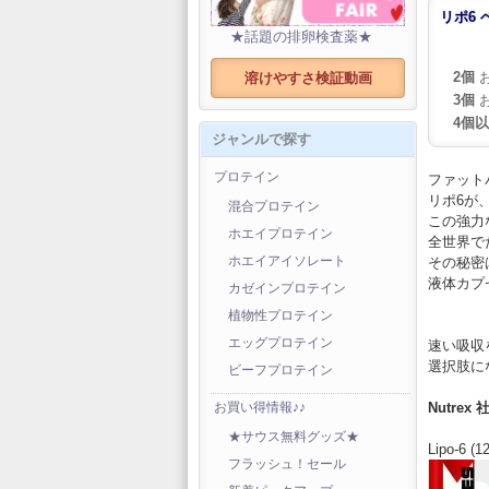
リポ6 
★話題の排卵検査薬★
2個
お
溶けやすさ検証動画
3個
お
4個
ジャンルで探す
プロテイン
ファット
リポ6が
混合プロテイン
この強力
ホエイプロテイン
全世界で
その秘密
ホエイアイソレート
液体カプ
カゼインプロテイン
植物性プロテイン
エッグプロテイン
速い吸収
選択肢に
ビーフプロテイン
Nutrex 
お買い得情報♪♪
★サウス無料グッズ★
Lipo-6 (1
フラッシュ！セール