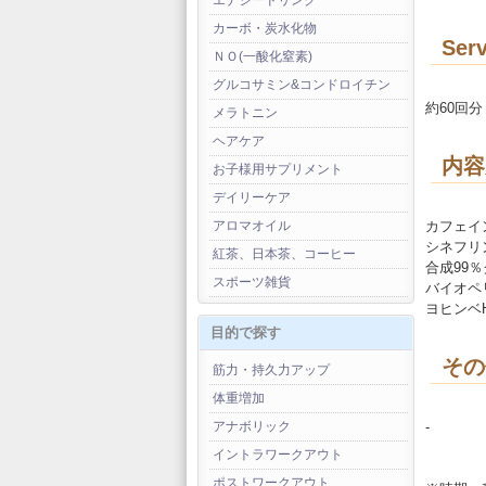
エナジードリンク
カーボ・炭水化物
Serv
ＮＯ(一酸化窒素)
グルコサミン&コンドロイチン
約60回分
メラトニン
ヘアケア
内容
お子様用サプリメント
デイリーケア
カフェイン
アロマオイル
シネフリンH
紅茶、日本茶、コーヒー
合成99％
スポーツ雑貨
バイオペリ
ヨヒンベHC
目的で探す
その
筋力・持久力アップ
体重増加
-
アナボリック
イントラワークアウト
ポストワークアウト