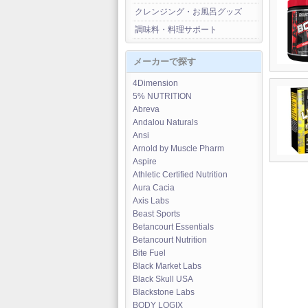
クレンジング・お風呂グッズ
調味料・料理サポート
メーカーで探す
4Dimension
5% NUTRITION
Abreva
Andalou Naturals
Ansi
Arnold by Muscle Pharm
Aspire
Athletic Certified Nutrition
Aura Cacia
Axis Labs
Beast Sports
Betancourt Essentials
Betancourt Nutrition
Bite Fuel
Black Market Labs
Black Skull USA
Blackstone Labs
BODY LOGIX