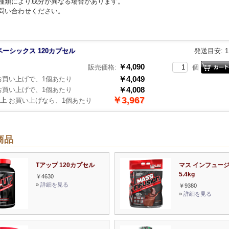
種類により成分が異なる場合があります。
問い合わせください。
ベーシックス 120カプセル
発送目安: 
￥4,090
販売価格:
個
￥4,049
買い上げで、1個あたり
￥4,008
買い上げで、1個あたり
￥3,967
以上
お買い上げなら、1個あたり
商品
Tアップ 120カプセル
マス インフュー
5.4kg
￥4630
»
詳細を見る
￥9380
»
詳細を見る