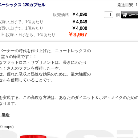
ベーシックス 120カプセル
発送目安: 
￥4,090
販売価格:
個
￥4,049
買い上げで、1個あたり
￥4,008
買い上げで、1個あたり
￥3,967
以上
お買い上げなら、1個あたり
バーナーの時代を作り上げた、ニュートレックスの
、堂々の帰還です！！
なファットロス・サプリメントは、長きにわたり
たくさんのファンを獲得した一本。
は、優れた吸収と迅速な効果のために、最大強度の
セルを使用していることです。
を実現する、この高度な方法は、あなたのダイエット＆ボディメイクのため
なります。
社 製造
20 caps)