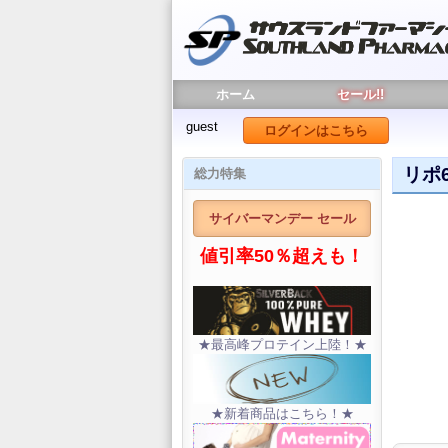
ホーム
セール!!
guest
ログインはこちら
リポ
総力特集
サイバーマンデー セール
値引率50％超えも！
★最高峰プロテイン上陸！★
★新着商品はこちら！★