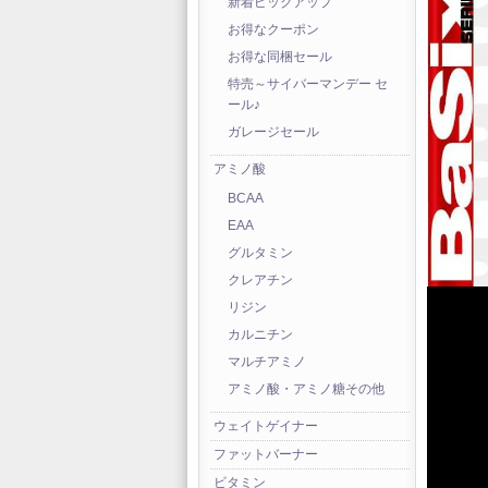
新着ピックアップ
お得なクーポン
お得な同梱セール
特売～サイバーマンデー セ
ール♪
ガレージセール
アミノ酸
BCAA
EAA
グルタミン
クレアチン
リジン
カルニチン
マルチアミノ
アミノ酸・アミノ糖その他
ウェイトゲイナー
ファットバーナー
ビタミン