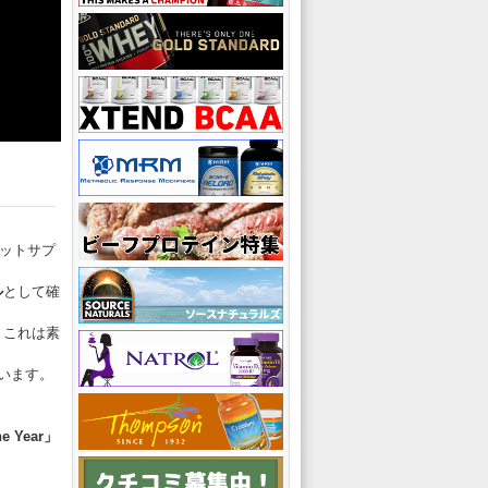
エットサプ
ル
として確
、これは素
います。
e Year」