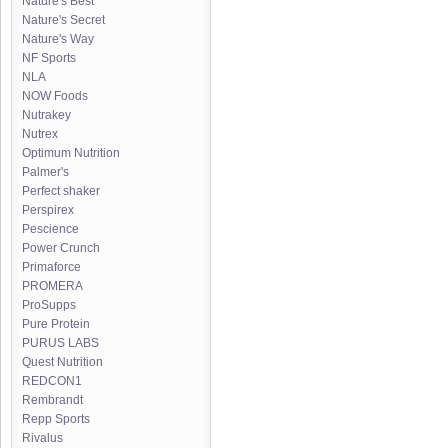
Nature's Best
Nature's Secret
Nature's Way
NF Sports
NLA
NOW Foods
Nutrakey
Nutrex
Optimum Nutrition
Palmer's
Perfect shaker
Perspirex
Pescience
Power Crunch
Primaforce
PROMERA
ProSupps
Pure Protein
PURUS LABS
Quest Nutrition
REDCON1
Rembrandt
Repp Sports
Rivalus