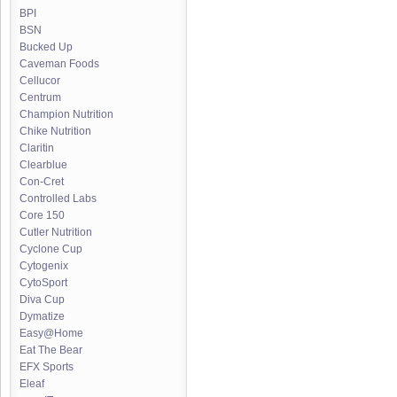
BPI
BSN
Bucked Up
Caveman Foods
Cellucor
Centrum
Champion Nutrition
Chike Nutrition
Claritin
Clearblue
Con-Cret
Controlled Labs
Core 150
Cutler Nutrition
Cyclone Cup
Cytogenix
CytoSport
Diva Cup
Dymatize
Easy@Home
Eat The Bear
EFX Sports
Eleaf