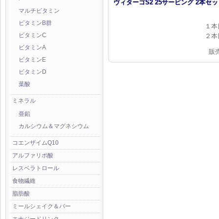
ヴィターゴS2 25サービング 2本セ
マルチビタミン
ビタミンB群
１本
２本
ビタミンC
ビタミンA
販
ビタミンE
ビタミンD
葉酸
ミネラル
亜鉛
カルシウム＆マグネシウム
コエンザイムQ10
アルファリポ酸
レスベラトロール
食物繊維
脂肪酸
ミールシェイク＆バー