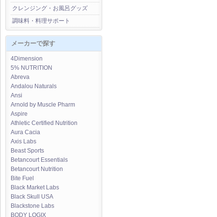
クレンジング・お風呂グッズ
調味料・料理サポート
メーカーで探す
4Dimension
5% NUTRITION
Abreva
Andalou Naturals
Ansi
Arnold by Muscle Pharm
Aspire
Athletic Certified Nutrition
Aura Cacia
Axis Labs
Beast Sports
Betancourt Essentials
Betancourt Nutrition
Bite Fuel
Black Market Labs
Black Skull USA
Blackstone Labs
BODY LOGIX