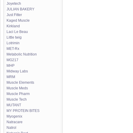
Joyetech
JULIAN BAKERY
Just Fitter
Kaged Muscle
Kirkland
Laci Le Beau
Little twig
Lotrimin
MET-Rx
Metabolic Nutrition
MG217
MHP
Midway Labs
MRM
Muscle Elements
Muscle Meds
Muscle Pharm
Muscle Tech
MUTANT
MY PROTEIN BITES
Myogenix
Natracare
Natrol