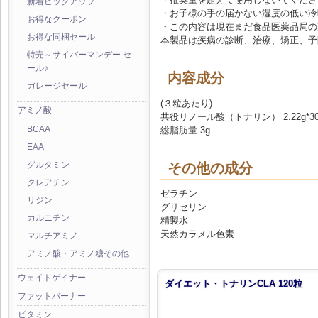
新着ピックアップ
・お子様の手の届かない湿度の低い冷
お得なクーポン
・この内容は現在まだ食品医薬品局の
お得な同梱セール
本製品は疾病の診断、治療、矯正、予
特売～サイバーマンデー セ
ール♪
内容成分
ガレージセール
(３粒あたり)
アミノ酸
共役リノール酸（トナリン） 2.22g*3
総脂肪量 3g
BCAA
EAA
その他の成分
グルタミン
クレアチン
ゼラチン
リジン
グリセリン
カルニチン
精製水
天然カラメル色素
マルチアミノ
アミノ酸・アミノ糖その他
ウェイトゲイナー
ダイエット・トナリンCLA 120粒
ファットバーナー
ビタミン