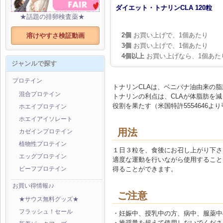
ダイエット・トナリンCLA 120粒
★話題の排卵検査薬★
2個
お買い上げで、1個あたり
溶けやすさ検証動画
3個
お買い上げで、1個あたり
4個以上
お買い上げなら、1個あた
ジャンルで探す
プロテイン
トナリンCLAは、ベニバナ油由来の
混合プロテイン
トナリンの利点は、CLAが体脂肪を
役割を果たす（米国特許5554646
ホエイプロテイン
ホエイアイソレート
用法
カゼインプロテイン
植物性プロテイン
１日３粒を、食後にお召し上がり下さ
エッグプロテイン
適度な運動を行いながら使用すること
得ることができます。
ビーフプロテイン
お買い得情報♪♪
ご注意
★サウス無料グッズ★
フラッシュ！セール
・妊娠中、授乳中の方、病中、服薬中
・推奨量を超えて使用しないでくださ