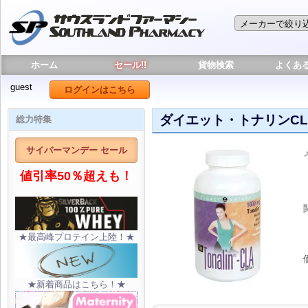
ホーム
セール!!
貨物検索
よくあ
guest
ログインはこちら
ダイエット・トナリンCLA
総力特集
サイバーマンデー セール
値引率50％超えも！
★最高峰プロテイン上陸！★
★新着商品はこちら！★