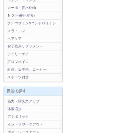
エナジードリンク
カーボ・炭水化物
ＮＯ(一酸化窒素)
グルコサミン&コンドロイチン
メラトニン
ヘアケア
お子様用サプリメント
デイリーケア
アロマオイル
紅茶、日本茶、コーヒー
スポーツ雑貨
目的で探す
筋力・持久力アップ
体重増加
アナボリック
イントラワークアウト
ポストワークアウト