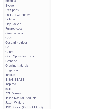
emerITa
Evogen
Ext Sports
Fat Fuel Company
Fit Miss
Flap Jacked
Futurebiotics
Gamma Labs
GASP
Gaspari Nutrition
GAT
Genr8
Giant Sports Products
Grenade
Growing Naturals
Hugaboo
Innokin
INSANE LABZ
Inspired
isatori
ISS Research
Jason Natural Products
Jason Winters
JNX Sports（COBRA LABS）