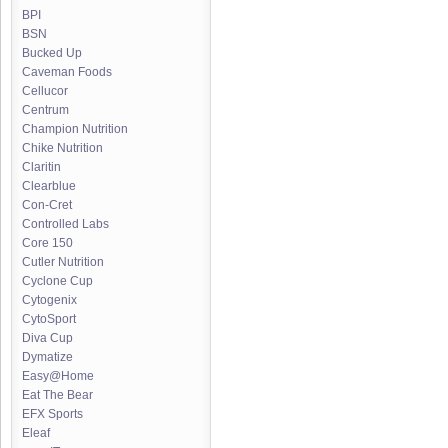
BPI
BSN
Bucked Up
Caveman Foods
Cellucor
Centrum
Champion Nutrition
Chike Nutrition
Claritin
Clearblue
Con-Cret
Controlled Labs
Core 150
Cutler Nutrition
Cyclone Cup
Cytogenix
CytoSport
Diva Cup
Dymatize
Easy@Home
Eat The Bear
EFX Sports
Eleaf