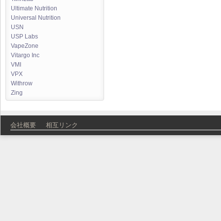
Ultimate Nutrition
Universal Nutrition
USN
USP Labs
VapeZone
Vitargo Inc
VMI
VPX
Withrow
Zing
会社概要
相互リンク