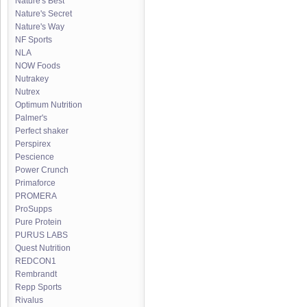
Nature's Best
Nature's Secret
Nature's Way
NF Sports
NLA
NOW Foods
Nutrakey
Nutrex
Optimum Nutrition
Palmer's
Perfect shaker
Perspirex
Pescience
Power Crunch
Primaforce
PROMERA
ProSupps
Pure Protein
PURUS LABS
Quest Nutrition
REDCON1
Rembrandt
Repp Sports
Rivalus