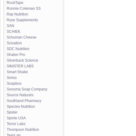
RockTape
Ronnie Coleman SS
Rsp Nutrition
Ryse Supplements
SAN
SCHIEK
Schuman Cheese
Scivation
SDC Nutrition
Shaker Pro
Silverback Science
SINISTER LABS
Smart Shake
Smiss
Soapbox
Sonoma Soap Company
Source Naturals
Southland Pharmacy
Species Nutrition
Spider
Spinto USA
Terror Labz
Thompson Nutrition
TwinLab