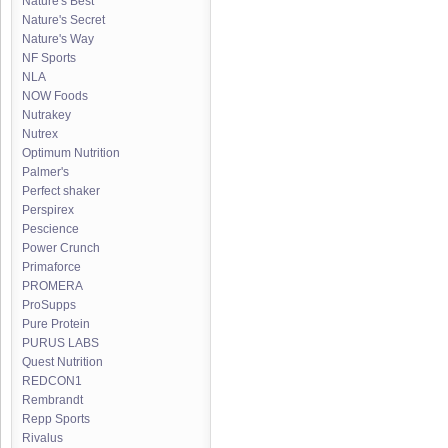
Nature's Best
Nature's Secret
Nature's Way
NF Sports
NLA
NOW Foods
Nutrakey
Nutrex
Optimum Nutrition
Palmer's
Perfect shaker
Perspirex
Pescience
Power Crunch
Primaforce
PROMERA
ProSupps
Pure Protein
PURUS LABS
Quest Nutrition
REDCON1
Rembrandt
Repp Sports
Rivalus