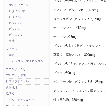
ビタミンE(天然D−アルファトコフェロー
マルチビタミン
チアミン（ビタミンB-1）300mg
ビタミンB群
ビタミンC
リボフラビン（ビタミンB-2)15mg
ビタミンA
ナイアシンアミド50mg
ビタミンE
ビタミンD
ナイアシン25mg
葉酸
ビタミンB-6（塩酸ピリドキシンとして
ミネラル
葉酸塩（葉酸として）300mcg
亜鉛
カルシウム＆マグネシウム
ビタミンB-12（シアノコバラミンとして
コエンザイムQ10
ビオチン50mcg
アルファリポ酸
レスベラトロール
パントテン酸（ビタミンB-5）25mg
食物繊維
カルシウム（アスコルビン酸カルシウム
脂肪酸
鉄（天然物）360mcg
ミールシェイク＆バー