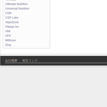
Ultimate Nutrition
Universal Nutrition
USN
USP Labs
VapeZone
Vitargo Inc
VMI
VPX
Withrow
Zing
会社概要
相互リンク