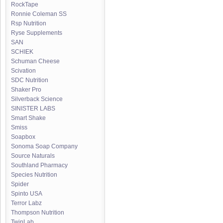
RockTape
Ronnie Coleman SS
Rsp Nutrition
Ryse Supplements
SAN
SCHIEK
Schuman Cheese
Scivation
SDC Nutrition
Shaker Pro
Silverback Science
SINISTER LABS
Smart Shake
Smiss
Soapbox
Sonoma Soap Company
Source Naturals
Southland Pharmacy
Species Nutrition
Spider
Spinto USA
Terror Labz
Thompson Nutrition
TwinLab