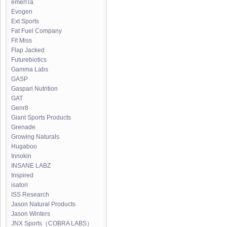
emerITa
Evogen
Ext Sports
Fat Fuel Company
Fit Miss
Flap Jacked
Futurebiotics
Gamma Labs
GASP
Gaspari Nutrition
GAT
Genr8
Giant Sports Products
Grenade
Growing Naturals
Hugaboo
Innokin
INSANE LABZ
Inspired
isatori
ISS Research
Jason Natural Products
Jason Winters
JNX Sports（COBRA LABS）