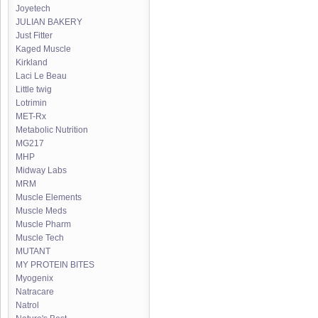
Joyetech
JULIAN BAKERY
Just Fitter
Kaged Muscle
Kirkland
Laci Le Beau
Little twig
Lotrimin
MET-Rx
Metabolic Nutrition
MG217
MHP
Midway Labs
MRM
Muscle Elements
Muscle Meds
Muscle Pharm
Muscle Tech
MUTANT
MY PROTEIN BITES
Myogenix
Natracare
Natrol