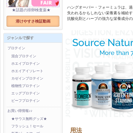
ハングオーバー・フォーミュラは、過
★話題の排卵検査薬★
失われるかもしれない栄養素を補給す
抗酸化剤とハーブの強力な栄養成分の
溶けやすさ検証動画
ジャンルで探す
プロテイン
混合プロテイン
ホエイプロテイン
ホエイアイソレート
カゼインプロテイン
植物性プロテイン
エッグプロテイン
ビーフプロテイン
お買い得情報♪♪
★サウス無料グッズ★
フラッシュ！セール
用法