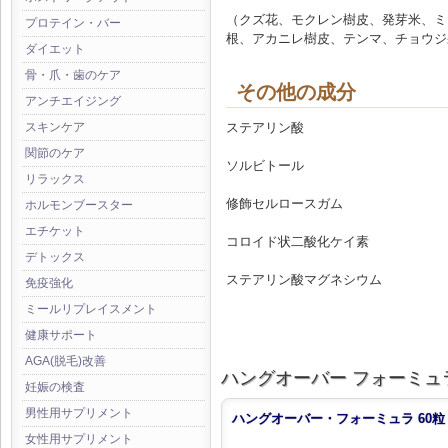
（クズ花、モクレン樹皮、発芽米、ミ
プロテイン・バー
根、アカニレ樹皮、テンマ、チョウジ
ダイエット
骨・爪・歯のケア
その他の成分
アンチエイジング
スキンケア
ステアリン酸
関節のケア
ソルビトール
リラックス
修飾セルロースガム
ホルモンブースター
エチケット
コロイド状二酸化ケイ素
デトックス
ステアリン酸マグネシウム
免疫強化
ミールリプレイスメント
健康サポート
AGA(脱毛)改善
ハングオーバー フォーミュ
妊娠の検査
男性用サプリメント
ハングオーバー・フォーミュラ 60粒
女性用サプリメント