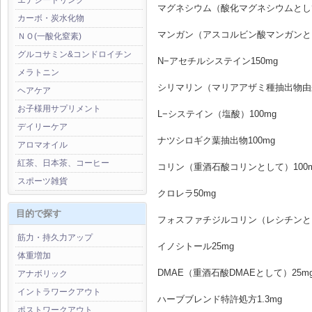
エナジードリンク
マグネシウム（酸化マグネシウムとして
カーボ・炭水化物
マンガン（アスコルビン酸マンガンと
ＮＯ(一酸化窒素)
グルコサミン&コンドロイチン
N−アセチルシステイン150mg
メラトニン
シリマリン（マリアアザミ種抽出物由来
ヘアケア
お子様用サプリメント
L−システイン（塩酸）100mg
デイリーケア
ナツシロギク葉抽出物100mg
アロマオイル
紅茶、日本茶、コーヒー
コリン（重酒石酸コリンとして）100
スポーツ雑貨
クロレラ50mg
目的で探す
フォスファチジルコリン（レシチンとし
筋力・持久力アップ
イノシトール25mg
体重増加
DMAE（重酒石酸DMAEとして）25m
アナボリック
イントラワークアウト
ハーブブレンド特許処方1.3mg
ポストワークアウト