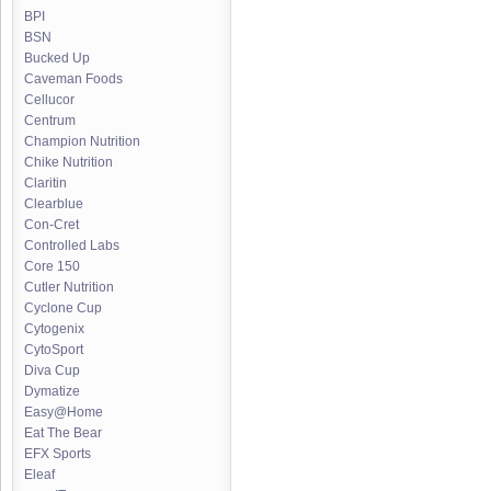
BPI
BSN
Bucked Up
Caveman Foods
Cellucor
Centrum
Champion Nutrition
Chike Nutrition
Claritin
Clearblue
Con-Cret
Controlled Labs
Core 150
Cutler Nutrition
Cyclone Cup
Cytogenix
CytoSport
Diva Cup
Dymatize
Easy@Home
Eat The Bear
EFX Sports
Eleaf