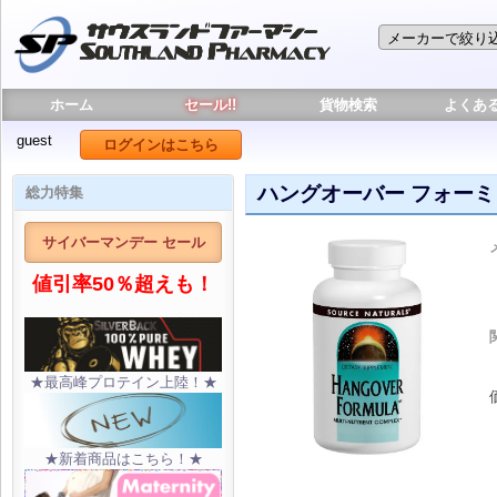
ホーム
セール!!
貨物検索
よくあ
guest
ログインはこちら
ハングオーバー フォーミ
総力特集
サイバーマンデー セール
値引率50％超えも！
★最高峰プロテイン上陸！★
★新着商品はこちら！★