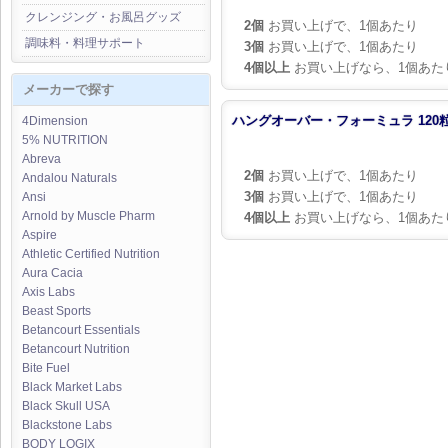
クレンジング・お風呂グッズ
2個
お買い上げで、1個あたり
調味料・料理サポート
3個
お買い上げで、1個あたり
4個以上
お買い上げなら、1個あた
メーカーで探す
ハングオーバー・フォーミュラ 120
4Dimension
5% NUTRITION
Abreva
2個
お買い上げで、1個あたり
Andalou Naturals
3個
お買い上げで、1個あたり
Ansi
Arnold by Muscle Pharm
4個以上
お買い上げなら、1個あた
Aspire
Athletic Certified Nutrition
Aura Cacia
Axis Labs
Beast Sports
Betancourt Essentials
Betancourt Nutrition
Bite Fuel
Black Market Labs
Black Skull USA
Blackstone Labs
BODY LOGIX