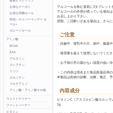
新着ピックアップ
アルコールを飲む直前に3タブレット
お得なクーポン
アルコールの作用が残っている場合は
お得な同梱セール
お召し上がり下さい。
特売～サイバーマンデー セ
翌朝、二日酔いがある場合は、さらに
ール♪
ガレージセール
ご注意
アミノ酸
・妊娠中、授乳中の方、病中、服薬中
BCAA
EAA
・推奨量を超えて使用しないでくださ
グルタミン
・お子様の手の届かない湿度の低い冷
クレアチン
リジン
・この内容は現在まだ食品医薬品局の
本製品は疾病の診断、治療、矯正、予
カルニチン
マルチアミノ
内容成分
アミノ酸・アミノ糖その他
ウェイトゲイナー
ビタミンC（アスコルビン酸カルシウ
1g
ファットバーナー
ビタミン