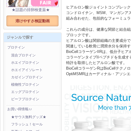
ヒアルロン酸ジョイントコンプレック
★話題の排卵検査薬★
コンドロイチン、MSM、マンガンア
組み合わせた、包括的なフォーミュラ
溶けやすさ検証動画
これらの成分は、健康な関節と結合組
ブロックです。
ジャンルで探す
ヒアルロン酸は関節組織の主要成分で
関連している軟骨に潤滑水分を保持す
プロテイン
BioCellコラーゲンIIRは、低分子
混合プロテイン
コラーゲンタイプIIペプチドを生成
特許を取得したヒアルロン酸です。
ホエイプロテイン
BioCellコラーゲンRはBioCellテ
ホエイアイソレート
OptiMSMRはカーディナル・アソ
カゼインプロテイン
植物性プロテイン
エッグプロテイン
ビーフプロテイン
お買い得情報♪♪
★サウス無料グッズ★
フラッシュ！セール