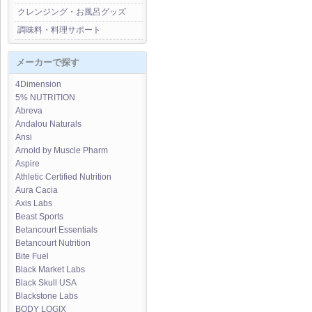
クレンジング・お風呂グッズ
調味料・料理サポート
メーカーで探す
4Dimension
5% NUTRITION
Abreva
Andalou Naturals
Ansi
Arnold by Muscle Pharm
Aspire
Athletic Certified Nutrition
Aura Cacia
Axis Labs
Beast Sports
Betancourt Essentials
Betancourt Nutrition
Bite Fuel
Black Market Labs
Black Skull USA
Blackstone Labs
BODY LOGIX