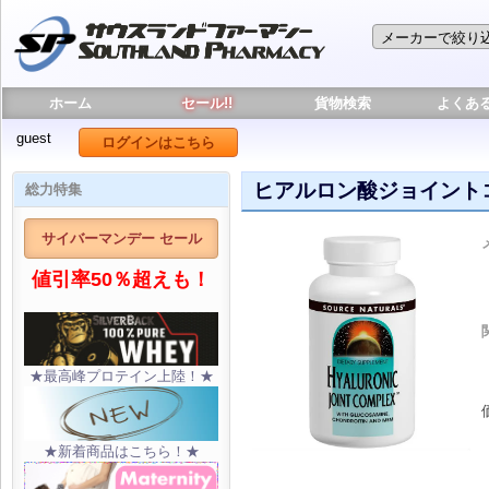
ホーム
セール!!
貨物検索
よくあ
guest
ログインはこちら
ヒアルロン酸ジョイント
総力特集
サイバーマンデー セール
値引率50％超えも！
★最高峰プロテイン上陸！★
★新着商品はこちら！★