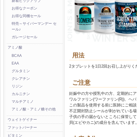
新着ピックアップ
お得なクーポン
お得な同梱セール
特売～サイバーマンデー セ
ール♪
ガレージセール
アミノ酸
用法
BCAA
EAA
2タブレットを1日2回お召し上がりく
グルタミン
クレアチン
ご注意
リジン
妊娠中の方や授乳中の方、定期的にア
カルニチン
ワルファリン(ワーファリン(R))、
マルチアミノ
この製品を使用する前に医師にご相談
アミノ酸・アミノ糖その他
不正開封防止シールが剥がれている場
子供の手の届かないところに保管して
ウェイトゲイナー
貝(エビやカニ)の成分を含んでいます
ファットバーナー
ビタミン