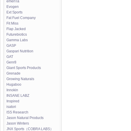
emerITa
Evogen
Ext Sports
Fat Fuel Company
Fit Miss
Flap Jacked
Futurebiotics
Gamma Labs
GASP
Gaspari Nutrition
GAT
Genr8
Giant Sports Products
Grenade
Growing Naturals
Hugaboo
Innokin
INSANE LABZ
Inspired
isatori
ISS Research
Jason Natural Products
Jason Winters
JNX Sports（COBRA LABS）