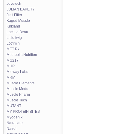
Joyetech
JULIAN BAKERY
Just Fitter
Kaged Muscle
Kirkland
Laci Le Beau
Little twig
Lotrimin
MET-Rx
Metabolic Nutrition
MG217
MHP
Midway Labs
MRM
Muscle Elements
Muscle Meds
Muscle Pharm
Muscle Tech
MUTANT
MY PROTEIN BITES
Myogenix
Natracare
Natrol