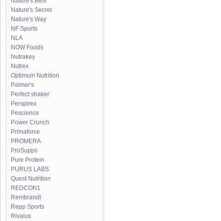
Nature's Best
Nature's Secret
Nature's Way
NF Sports
NLA
NOW Foods
Nutrakey
Nutrex
Optimum Nutrition
Palmer's
Perfect shaker
Perspirex
Pescience
Power Crunch
Primaforce
PROMERA
ProSupps
Pure Protein
PURUS LABS
Quest Nutrition
REDCON1
Rembrandt
Repp Sports
Rivalus