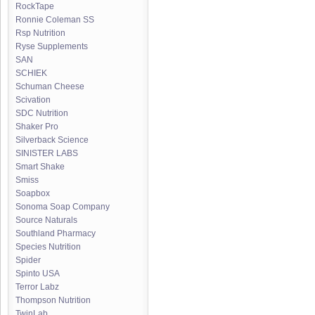
RockTape
Ronnie Coleman SS
Rsp Nutrition
Ryse Supplements
SAN
SCHIEK
Schuman Cheese
Scivation
SDC Nutrition
Shaker Pro
Silverback Science
SINISTER LABS
Smart Shake
Smiss
Soapbox
Sonoma Soap Company
Source Naturals
Southland Pharmacy
Species Nutrition
Spider
Spinto USA
Terror Labz
Thompson Nutrition
TwinLab