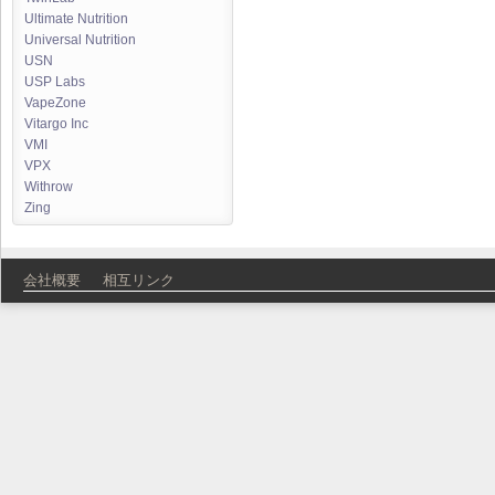
Ultimate Nutrition
Universal Nutrition
USN
USP Labs
VapeZone
Vitargo Inc
VMI
VPX
Withrow
Zing
会社概要
相互リンク