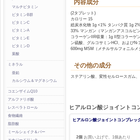
内容成分
マルチビタミン
(2タブレット)
ビタミンB群
カロリー 15
ビタミンC
総炭水化物 1g <1% タンパク質 1
ビタミンA
33% マンガン（マンガンアスコルビン酸塩と
コラーゲンIIR収量：1g II型コラーゲ
ビタミンE
ン硫酸、グルコサミンHCl、およびN-
ビタミンD
600mg MSM（メチルサルフォニルメタン
葉酸
その他の成分
ミネラル
亜鉛
ステアリン酸、変性セルロースガム、
カルシウム＆マグネシウム
コエンザイムQ10
アルファリポ酸
ヒアルロン酸ジョイントコ
レスベラトロール
食物繊維
ヒアルロン酸ジョイントコンプレック
脂肪酸
ミールシェイク＆バー
2個
お買い上げで、1個あたり