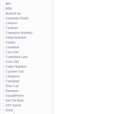
BPI
BSN
Bucked Up
Caveman Foods
Cellucor
Centrum
Champion Nutrition
Chike Nutrition
Claritin
Clearblue
Con-Cret
Controlled Labs
Core 150
Cutler Nutrition
Cyclone Cup
Cytogenix
CytoSport
Diva Cup
Dymatize
Easy@Home
Eat The Bear
EFX Sports
Eleaf