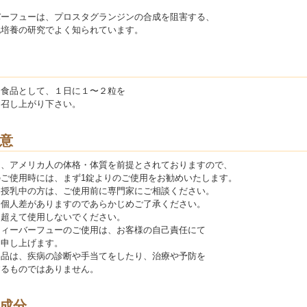
バーフューは、プロスタグランジンの合成を阻害する、
胞培養の研究でよく知られています。
助食品として、１日に１〜２粒を
お召し上がり下さい。
意
は、アメリカ人の体格・体質を前提とされておりますので、
のご使用時には、まず1錠よりのご使用をお勧めいたします。
・授乳中の方は、ご使用前に専門家にご相談ください。
は個人差がありますのであらかじめご了承ください。
を超えて使用しないでください。
フィーバーフューのご使用は、お客様の自己責任にて
を申し上げます。
製品は、疾病の診断や手当てをしたり、治療や予防を
するものではありません。
成分