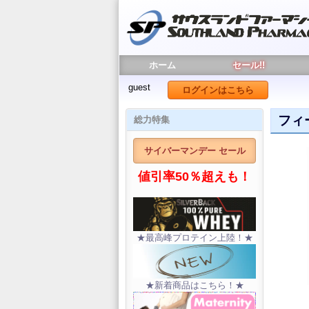
ホーム
セール!!
guest
ログインはこちら
フィ
総力特集
サイバーマンデー セール
値引率50％超えも！
★最高峰プロテイン上陸！★
★新着商品はこちら！★