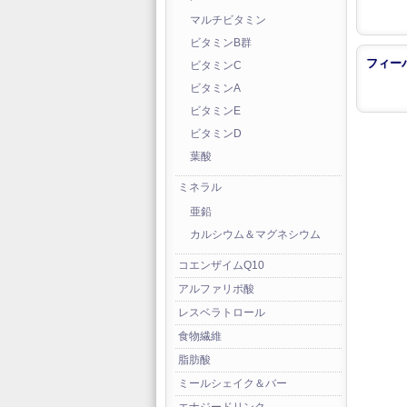
マルチビタミン
ビタミンB群
フィー
ビタミンC
ビタミンA
ビタミンE
ビタミンD
葉酸
ミネラル
亜鉛
カルシウム＆マグネシウム
コエンザイムQ10
アルファリポ酸
レスベラトロール
食物繊維
脂肪酸
ミールシェイク＆バー