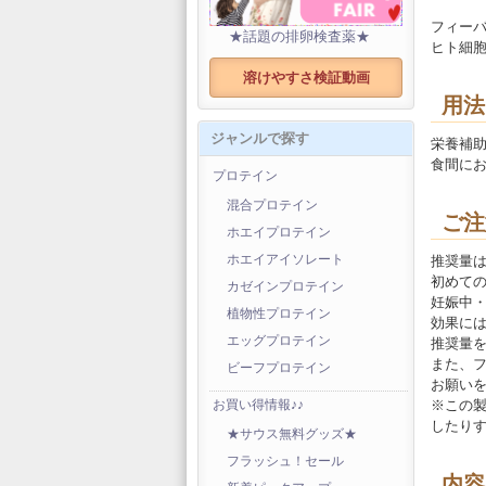
フィー
★話題の排卵検査薬★
ヒト細
溶けやすさ検証動画
用法
ジャンルで探す
栄養補
食間に
プロテイン
混合プロテイン
ご注
ホエイプロテイン
推奨量
ホエイアイソレート
初めて
カゼインプロテイン
妊娠中
植物性プロテイン
効果に
エッグプロテイン
推奨量
また、
ビーフプロテイン
お願い
※この
お買い得情報♪♪
したり
★サウス無料グッズ★
フラッシュ！セール
内容