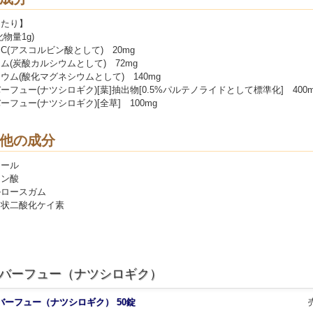
あたり】
物量1g)
C(アスコルビン酸として) 20mg
ム(炭酸カルシウムとして) 72mg
ウム(酸化マグネシウムとして) 140mg
ーフュー(ナツシロギク)[葉]抽出物[0.5%パルテノライドとして標準化] 400m
ーフュー(ナツシロギク)[全草] 100mg
他の成分
トール
リン酸
ルロースガム
ド状二酸化ケイ素
バーフュー（ナツシロギク）
バーフュー（ナツシロギク） 50錠