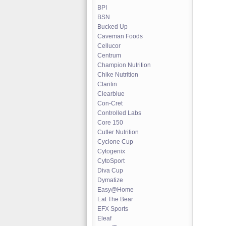
BPI
BSN
Bucked Up
Caveman Foods
Cellucor
Centrum
Champion Nutrition
Chike Nutrition
Claritin
Clearblue
Con-Cret
Controlled Labs
Core 150
Cutler Nutrition
Cyclone Cup
Cytogenix
CytoSport
Diva Cup
Dymatize
Easy@Home
Eat The Bear
EFX Sports
Eleaf