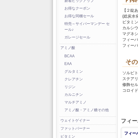
新着ピックアップ
お得なクーポン
【２錠
(総炭水化
お得な同梱セール
ビタミン
特売～サイバーマンデー セ
カルシウ
ール♪
マグネシ
ガレージセール
フィーバ
フィーバ
アミノ酸
BCAA
その
EAA
グルタミン
ソルビ
ステア
クレアチン
修飾セ
リジン
コロイ
カルニチン
マルチアミノ
アミノ酸・アミノ糖その他
フィー
ウェイトゲイナー
ファットバーナー
フィー
ビタミン