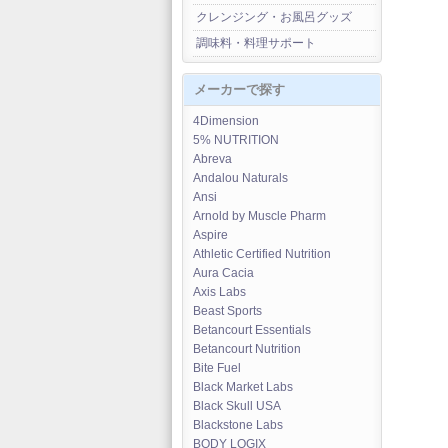
クレンジング・お風呂グッズ
調味料・料理サポート
メーカーで探す
4Dimension
5% NUTRITION
Abreva
Andalou Naturals
Ansi
Arnold by Muscle Pharm
Aspire
Athletic Certified Nutrition
Aura Cacia
Axis Labs
Beast Sports
Betancourt Essentials
Betancourt Nutrition
Bite Fuel
Black Market Labs
Black Skull USA
Blackstone Labs
BODY LOGIX