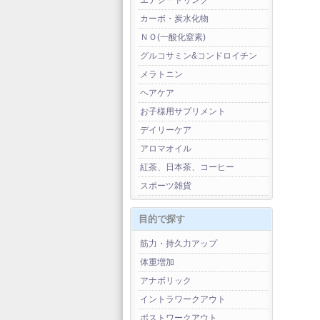
エナジードリンク
カーボ・炭水化物
ＮＯ(一酸化窒素)
グルコサミン&コンドロイチン
メラトニン
ヘアケア
お子様用サプリメント
デイリーケア
アロマオイル
紅茶、日本茶、コーヒー
スポーツ雑貨
目的で探す
筋力・持久力アップ
体重増加
アナボリック
イントラワークアウト
ポストワークアウト