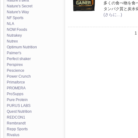
Nature's Best
多くの食べ物を食
Nature's Secret
タンパク質と炭水
Nature's Way
(さらに…)
NF Sports
NLA
NOW Foods
1 
Nutrakey
Nutrex
Optimum Nutrition
Palmer's
Perfect shaker
Perspirex
Pescience
Power Crunch
Primaforce
PROMERA
ProSupps
Pure Protein
PURUS LABS
Quest Nutrition
REDCON1
Rembrandt
Repp Sports
Rivalus