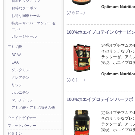
新着ピックアップ
Optimum Nutriti
お得なクーポン
(さらに…)
お得な同梱セール
特売～サイバーマンデー セ
ール♪
100%ホエイプロテイン 6サービ
ガレージセール
定番オプチマムの
アミノ酸
そのリッチなブレ
BCAA
ラクターゼ、アミ
実現。ホエイプロ
EAA
グルタミン
Optimum Nutriti
クレアチン
(さらに…)
リジン
カルニチン
100%ホエイプロテイン ハーフボ
マルチアミノ
アミノ酸・アミノ糖その他
定番オプチマムの
ウェイトゲイナー
そのリッチなブレ
ラクターゼ、アミ
ファットバーナー
実現。ホエイプロ
ビタミン