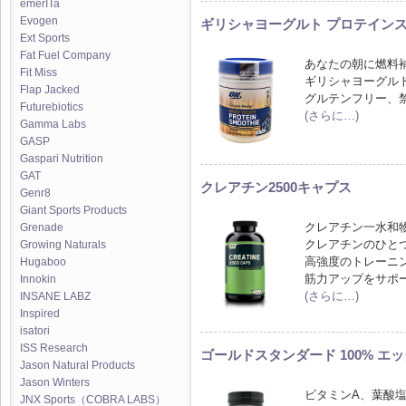
emerITa
Evogen
ギリシャヨーグルト プロテインス
Ext Sports
Fat Fuel Company
あなたの朝に燃料
Fit Miss
ギリシャヨーグル
Flap Jacked
グルテンフリー、
Futurebiotics
(さらに…)
Gamma Labs
GASP
Gaspari Nutrition
GAT
クレアチン2500キャプス
Genr8
Giant Sports Products
クレアチン一水和物
Grenade
クレアチンのひと
Growing Naturals
高強度のトレーニ
Hugaboo
筋力アップをサポ
Innokin
(さらに…)
INSANE LABZ
Inspired
isatori
ISS Research
ゴールドスタンダード 100% エ
Jason Natural Products
Jason Winters
ビタミンA、葉酸
JNX Sports（COBRA LABS）