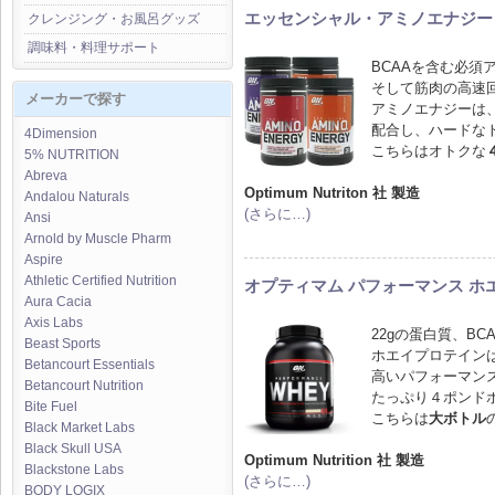
エッセンシャル・アミノエナジー 
クレンジング・お風呂グッズ
調味料・料理サポート
BCAAを含む必
そして筋肉の高速
メーカーで探す
アミノエナジーは
配合し、ハードな
4Dimension
こちらはオトクな
5% NUTRITION
Abreva
Optimum Nutriton 社 製造
Andalou Naturals
(さらに…)
Ansi
Arnold by Muscle Pharm
Aspire
Athletic Certified Nutrition
オプティマム パフォーマンス ホエイ 
Aura Cacia
Axis Labs
22gの蛋白質、B
Beast Sports
ホエイプロテイン
Betancourt Essentials
高いパフォーマン
Betancourt Nutrition
たっぷり４ポンド
Bite Fuel
こちらは
大ボトル
Black Market Labs
Black Skull USA
Optimum Nutrition 社 製造
Blackstone Labs
(さらに…)
BODY LOGIX