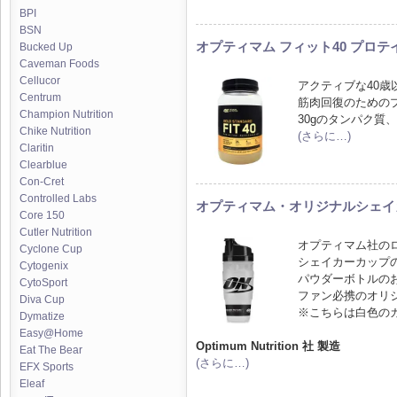
BPI
BSN
オプティマム フィット40 プロテ
Bucked Up
Caveman Foods
Cellucor
アクティブな40
Centrum
筋肉回復のための
Champion Nutrition
30gのタンパク質
Chike Nutrition
(さらに…)
Claritin
Clearblue
Con-Cret
Controlled Labs
オプティマム・オリジナルシェイカー
Core 150
Cutler Nutrition
オプティマム社の
Cyclone Cup
シェイカーカップ
Cytogenix
パウダーボトルの
CytoSport
ファン必携のオリ
Diva Cup
※こちらは白色の
Dymatize
Easy@Home
Optimum Nutrition 社 製造
Eat The Bear
(さらに…)
EFX Sports
Eleaf