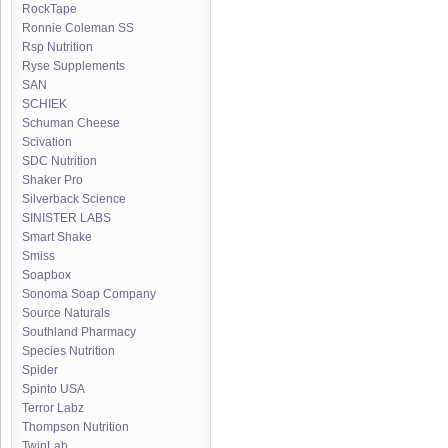
RockTape
Ronnie Coleman SS
Rsp Nutrition
Ryse Supplements
SAN
SCHIEK
Schuman Cheese
Scivation
SDC Nutrition
Shaker Pro
Silverback Science
SINISTER LABS
Smart Shake
Smiss
Soapbox
Sonoma Soap Company
Source Naturals
Southland Pharmacy
Species Nutrition
Spider
Spinto USA
Terror Labz
Thompson Nutrition
TwinLab