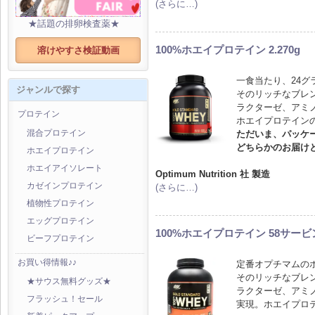
(さらに…)
★話題の排卵検査薬★
100%ホエイプロテイン 2.270g
溶けやすさ検証動画
一食当たり、24グ
ジャンルで探す
そのリッチなブレ
ラクターゼ、アミ
プロテイン
ホエイプロテイン
ただいま、パッケ
混合プロテイン
どちらかのお届け
ホエイプロテイン
ホエイアイソレート
Optimum Nutrition 社 製造
カゼインプロテイン
(さらに…)
植物性プロテイン
エッグプロテイン
100%ホエイプロテイン 58サービ
ビーフプロテイン
お買い得情報♪♪
定番オプチマムの
そのリッチなブレ
★サウス無料グッズ★
ラクターゼ、アミ
フラッシュ！セール
実現。ホエイプロ