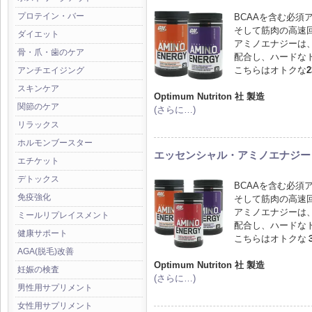
プロテイン・バー
BCAAを含む必
そして筋肉の高速
ダイエット
アミノエナジーは
骨・爪・歯のケア
配合し、ハードな
こちらはオトクな
アンチエイジング
スキンケア
Optimum Nutriton 社 製造
関節のケア
(さらに…)
リラックス
ホルモンブースター
エッセンシャル・アミノエナジー 
エチケット
デトックス
BCAAを含む必
免疫強化
そして筋肉の高速
アミノエナジーは
ミールリプレイスメント
配合し、ハードな
健康サポート
こちらはオトクな
AGA(脱毛)改善
Optimum Nutriton 社 製造
妊娠の検査
(さらに…)
男性用サプリメント
女性用サプリメント