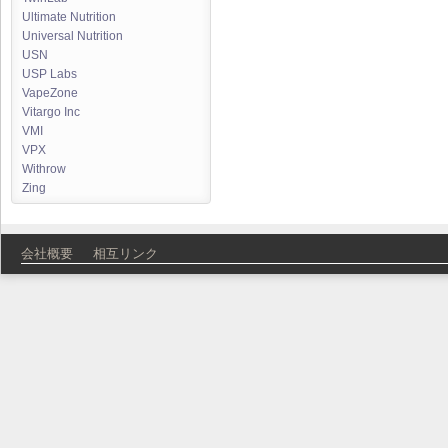
Ultimate Nutrition
Universal Nutrition
USN
USP Labs
VapeZone
Vitargo Inc
VMI
VPX
Withrow
Zing
会社概要
相互リンク