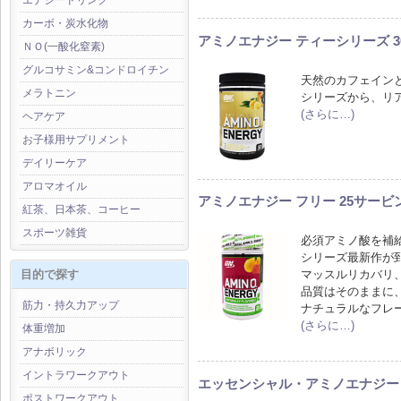
エナジードリンク
カーボ・炭水化物
アミノエナジー ティーシリーズ 
ＮＯ(一酸化窒素)
グルコサミン&コンドロイチン
天然のカフェイン
メラトニン
シリーズから、リ
(さらに…)
ヘアケア
お子様用サプリメント
デイリーケア
アロマオイル
アミノエナジー フリー 25サービ
紅茶、日本茶、コーヒー
スポーツ雑貨
必須アミノ酸を補
シリーズ最新作が
マッスルリカバリ
目的で探す
品質はそのままに
筋力・持久力アップ
ナチュラルなフレ
(さらに…)
体重増加
アナボリック
イントラワークアウト
エッセンシャル・アミノエナジー 
ポストワークアウト