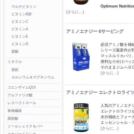
Optimum Nutriti
マルチビタミン
(さらに…)
ビタミンB群
ビタミンC
ビタミンA
アミノエナジー 6サービング
ビタミンE
必須アミノ酸を補
ビタミンD
シリーズ最新作が
葉酸
マッスルリカバリ
便利な小分けパッ
ミネラル
そのままジムへＧ
亜鉛
(さらに…)
カルシウム＆マグネシウム
コエンザイムQ10
アミノエナジー エレクトロライツ
アルファリポ酸
レスベラトロール
人気のアミノエナ
食物繊維
エレクトロライツ
水分補給とフォー
脂肪酸
エッセンシャル・
ミールシェイク＆バー
(さらに…)