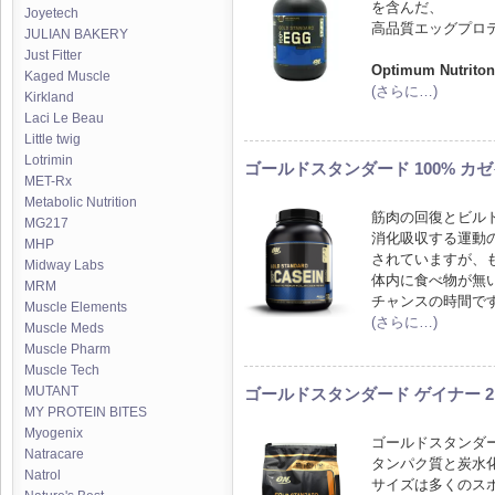
を含んだ、
Joyetech
高品質エッグプロ
JULIAN BAKERY
Just Fitter
Optimum Nutrit
Kaged Muscle
(さらに…)
Kirkland
Laci Le Beau
Little twig
Lotrimin
ゴールドスタンダード 100% カゼイン
MET-Rx
Metabolic Nutrition
筋肉の回復とビル
MG217
消化吸収する運動
MHP
されていますが、
Midway Labs
体内に食べ物が無
MRM
チャンスの時間で
Muscle Elements
(さらに…)
Muscle Meds
Muscle Pharm
Muscle Tech
MUTANT
ゴールドスタンダード ゲイナー 2.
MY PROTEIN BITES
Myogenix
ゴールドスタンダ
Natracare
タンパク質と炭水
Natrol
サイズは多くのス