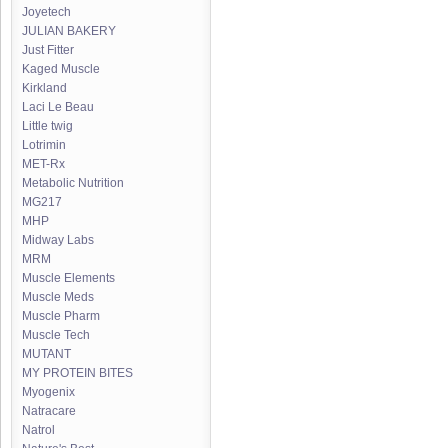
Joyetech
JULIAN BAKERY
Just Fitter
Kaged Muscle
Kirkland
Laci Le Beau
Little twig
Lotrimin
MET-Rx
Metabolic Nutrition
MG217
MHP
Midway Labs
MRM
Muscle Elements
Muscle Meds
Muscle Pharm
Muscle Tech
MUTANT
MY PROTEIN BITES
Myogenix
Natracare
Natrol