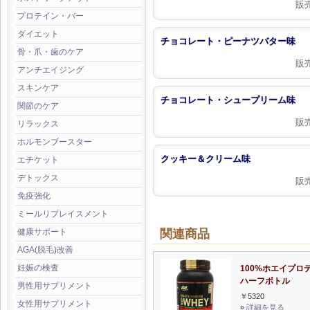
販
プロテイン・バー
ダイエット
チョコレート・ピーナツバター味
骨・爪・歯のケア
販
アンチエイジング
スキンケア
チョコレート・シュープリーム味
関節のケア
販
リラックス
ホルモンブースター
クッキー＆クリーム味
エチケット
デトックス
販
免疫強化
ミールリプレイスメント
関連商品
健康サポート
AGA(脱毛)改善
妊娠の検査
100%ホエイプロ
ハーフボトル
男性用サプリメント
￥5320
女性用サプリメント
»
詳細を見る