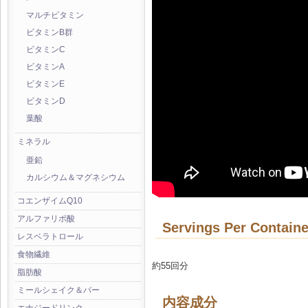
マルチビタミン
ビタミンB群
ビタミンC
ビタミンA
ビタミンE
ビタミンD
葉酸
ミネラル
亜鉛
カルシウム＆マグネシウム
コエンザイムQ10
アルファリポ酸
Servings Per Containe
レスベラトロール
食物繊維
約55回分
脂肪酸
ミールシェイク＆バー
内容成分