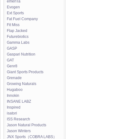
emerITa
Evogen
Ext Sports
Fat Fuel Company
Fit Miss
Flap Jacked
Futurebiotics
Gamma Labs
GASP
Gaspari Nutrition
GAT
Genr8
Giant Sports Products
Grenade
Growing Naturals
Hugaboo
Innokin
INSANE LABZ
Inspired
isatori
ISS Research
Jason Natural Products
Jason Winters
JNX Sports（COBRA LABS）