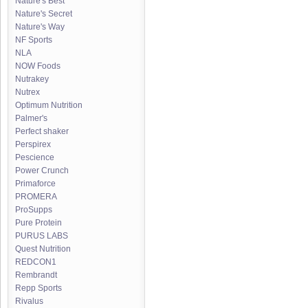
Nature's Best
Nature's Secret
Nature's Way
NF Sports
NLA
NOW Foods
Nutrakey
Nutrex
Optimum Nutrition
Palmer's
Perfect shaker
Perspirex
Pescience
Power Crunch
Primaforce
PROMERA
ProSupps
Pure Protein
PURUS LABS
Quest Nutrition
REDCON1
Rembrandt
Repp Sports
Rivalus