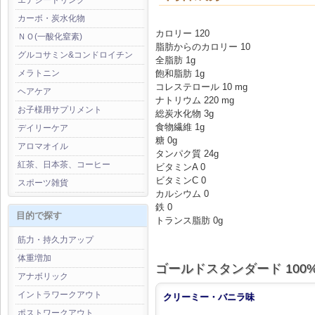
エナジードリンク
カーボ・炭水化物
カロリー 120
ＮＯ(一酸化窒素)
脂肪からのカロリー 10
グルコサミン&コンドロイチン
全脂肪 1g
飽和脂肪 1g
メラトニン
コレステロール 10 mg
ヘアケア
ナトリウム 220 mg
お子様用サプリメント
総炭水化物 3g
食物繊維 1g
デイリーケア
糖 0g
アロマオイル
タンパク質 24g
紅茶、日本茶、コーヒー
ビタミンA 0
ビタミンC 0
スポーツ雑貨
カルシウム 0
鉄 0
目的で探す
トランス脂肪 0g
筋力・持久力アップ
体重増加
ゴールドスタンダード 100% 
アナボリック
イントラワークアウト
クリーミー・バニラ味
ポストワークアウト