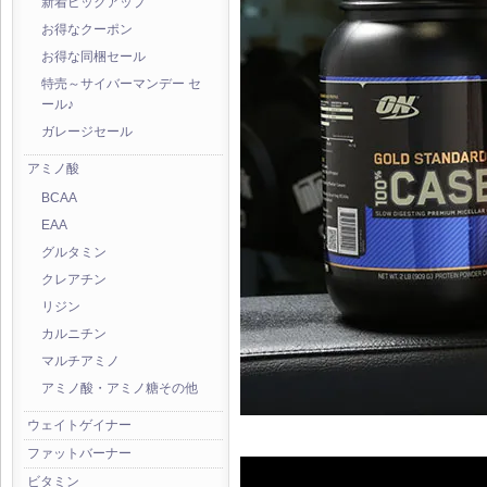
新着ピックアップ
お得なクーポン
お得な同梱セール
特売～サイバーマンデー セ
ール♪
ガレージセール
アミノ酸
BCAA
EAA
グルタミン
クレアチン
リジン
カルニチン
マルチアミノ
アミノ酸・アミノ糖その他
ウェイトゲイナー
ファットバーナー
ビタミン