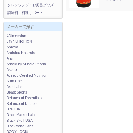
クレンジング・お風呂グッズ
調味料・料理サポート
メーカーで探す
4Dimension
5% NUTRITION
Abreva
Andalou Naturals
Ansi
Arnold by Muscle Pharm
Aspire
Athletic Certified Nutrition
Aura Cacia
Axis Labs
Beast Sports
Betancourt Essentials
Betancourt Nutrition
Bite Fuel
Black Market Labs
Black Skull USA
Blackstone Labs
BODY LOGIX