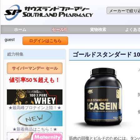
ホーム
セール!!
貨物検索
よくあ
guest
ログインはこちら
ゴールドスタンダード 100
総力特集
サイバーマンデー セール
値引率50％超えも！
★最高峰プロテイン上陸！★
★新着商品はこちら！★
筋肉の回復とビルドのためには、タン