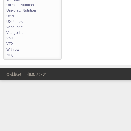
Ultimate Nutrition
Universal Nutrition
USN
USP Labs
VapeZone
Vitargo Inc
VMI
VPX
Withrow
Zing
会社概要
相互リンク