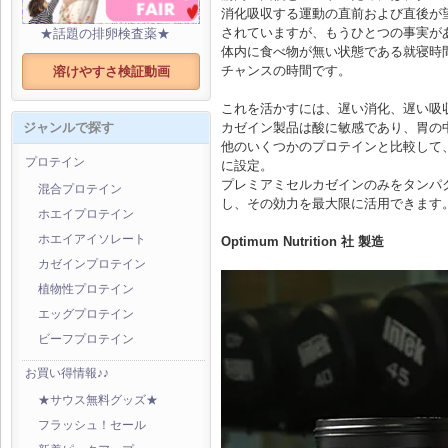
消化吸収する運動の直前および直後が
されていますが、もうひとつの事実が
★話題の排卵検査薬★
体内に食べ物が無い状態である就寝時
チャンスの時間です。
溶けやすさ検証動画
これを活かすには、遅い消化、遅い吸
カゼイン製品は酸に敏感であり、胃の
ジャンルで探す
他のいくつかのプロテインと比較して
プロテイン
に設定。
プレミアミセルカゼインのみをタンパ
混合プロテイン
し、その効力を最大限に活用できます
ホエイプロテイン
ホエイアイソレート
Optimum Nutrition 社 製造
カゼインプロテイン
植物性プロテイン
エッグプロテイン
ビーフプロテイン
お買い得情報♪♪
★サウス無料グッズ★
フラッシュ！セール