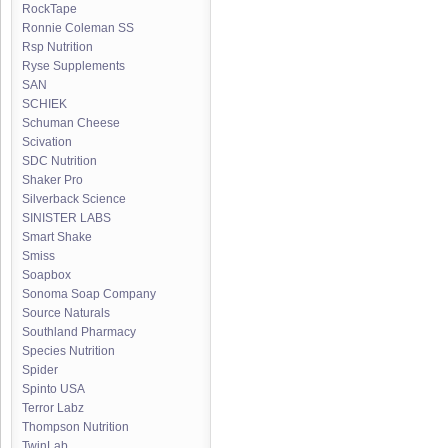
RockTape
Ronnie Coleman SS
Rsp Nutrition
Ryse Supplements
SAN
SCHIEK
Schuman Cheese
Scivation
SDC Nutrition
Shaker Pro
Silverback Science
SINISTER LABS
Smart Shake
Smiss
Soapbox
Sonoma Soap Company
Source Naturals
Southland Pharmacy
Species Nutrition
Spider
Spinto USA
Terror Labz
Thompson Nutrition
TwinLab