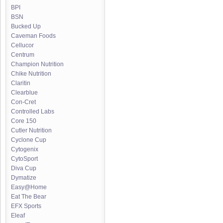
BPI
BSN
Bucked Up
Caveman Foods
Cellucor
Centrum
Champion Nutrition
Chike Nutrition
Claritin
Clearblue
Con-Cret
Controlled Labs
Core 150
Cutler Nutrition
Cyclone Cup
Cytogenix
CytoSport
Diva Cup
Dymatize
Easy@Home
Eat The Bear
EFX Sports
Eleaf