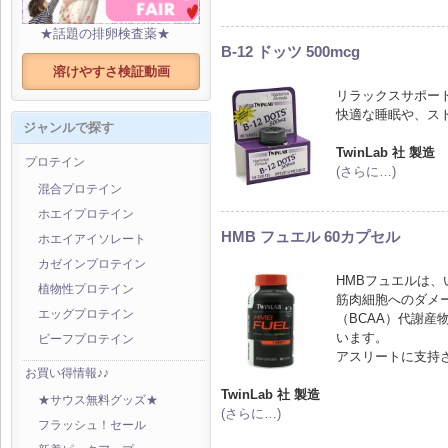
★話題の排卵検査薬★
B-12 ドッツ 500mcg
溶けやすさ検証動画
リラックスサポー
快適な睡眠や、ス
ジャンルで探す
TwinLab 社 製造
プロテイン
(さらに…)
混合プロテイン
ホエイプロテイン
HMB フュエル 60カプセル
ホエイアイソレート
カゼインプロテイン
HMBフュエルは
植物性プロテイン
筋肉細胞へのダメ
エッグプロテイン
（BCAA）代謝産
います。
ビーフプロテイン
アスリートに支持
お買い得情報♪♪
TwinLab 社 製造
★サウス無料グッズ★
(さらに…)
フラッシュ！セール