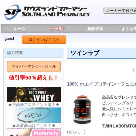
ホーム
セール!!
貨物検索
よくあ
guest
ログインはこちら
ツインラブ
総力特集
サイバーマンデー セール
1 
値引率50％超えも！
100% ホエイプロテイン・フュエ
高品質なブレンド
ビルディング＆リ
★最高峰プロテイン上陸！★
最大限にシミュレ
向上させ、ポスト
★新着商品はこちら！★
TWIN LABORATO
(さらに…)