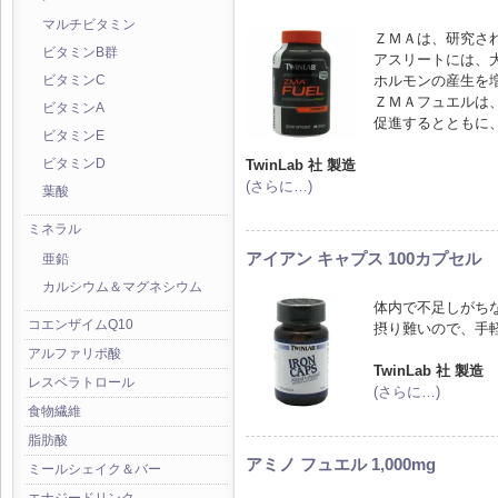
マルチビタミン
ＺＭＡは、研究さ
ビタミンB群
アスリートには、
ホルモンの産生を
ビタミンC
ＺＭＡフュエルは
ビタミンA
促進するとともに
ビタミンE
TwinLab 社 製造
ビタミンD
(さらに…)
葉酸
ミネラル
アイアン キャプス 100カプセル
亜鉛
カルシウム＆マグネシウム
体内で不足しがち
コエンザイムQ10
摂り難いので、手
アルファリポ酸
TwinLab 社 製造
レスベラトロール
(さらに…)
食物繊維
脂肪酸
アミノ フュエル 1,000mg
ミールシェイク＆バー