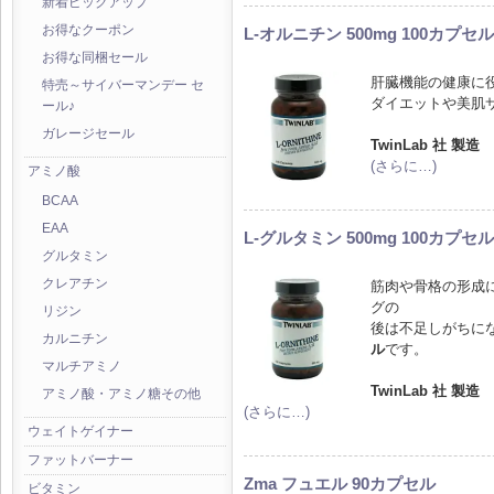
新着ピックアップ
お得なクーポン
L-オルニチン 500mg 100カプセル
お得な同梱セール
肝臓機能の健康に
特売～サイバーマンデー セ
ダイエットや美肌
ール♪
ガレージセール
TwinLab 社 製造
(さらに…)
アミノ酸
BCAA
EAA
L-グルタミン 500mg 100カプセル
グルタミン
クレアチン
筋肉や骨格の形成
グの
リジン
後は不足しがちに
カルニチン
ル
です。
マルチアミノ
TwinLab 社 製造
アミノ酸・アミノ糖その他
(さらに…)
ウェイトゲイナー
ファットバーナー
Zma フュエル 90カプセル
ビタミン