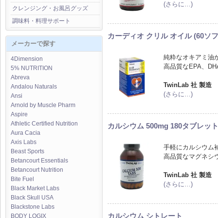
(さらに…)
クレンジング・お風呂グッズ
調味料・料理サポート
カーディオ クリル オイル (60ソ
メーカーで探す
純粋なオキアミ油
4Dimension
高品質なEPA、D
5% NUTRITION
Abreva
TwinLab 社 製造
Andalou Naturals
(さらに…)
Ansi
Arnold by Muscle Pharm
Aspire
Athletic Certified Nutrition
カルシウム 500mg 180タブレッ
Aura Cacia
Axis Labs
手軽にカルシウム
Beast Sports
高品質なマグネシ
Betancourt Essentials
Betancourt Nutrition
TwinLab 社 製造
Bite Fuel
(さらに…)
Black Market Labs
Black Skull USA
Blackstone Labs
カルシウム シトレート
BODY LOGIX