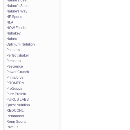
Nature's Best
Nature's Secret
Nature's Way
NF Sports
NLA
NOW Foods
Nutrakey
Nutrex
Optimum Nutrition
Palmer's
Perfect shaker
Perspirex
Pescience
Power Crunch
Primaforce
PROMERA
ProSupps
Pure Protein
PURUS LABS
Quest Nutrition
REDCON1
Rembrandt
Repp Sports
Rivalus