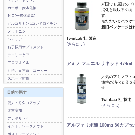
エナジードリンク
米国でも屈指のプロ
カーボ・炭水化物
消化と吸収率の高
す。
ＮＯ(一酸化窒素)
※ただいまパッケ
グルコサミン&コンドロイチン
新旧パッケージは
メラトニン
TwinLab 社 製造
ヘアケア
(さらに…)
お子様用サプリメント
デイリーケア
アロマオイル
アミノ フュエル リキッド 474ml
紅茶、日本茶、コーヒー
人気のアミノフュ
スポーツ雑貨
抜群の消化＆吸収
す！
目的で探す
TwinLab 社 製造
筋力・持久力アップ
(さらに…)
体重増加
アナボリック
アルファリポ酸 100mg 60カプセ
イントラワークアウト
ポストワークアウト