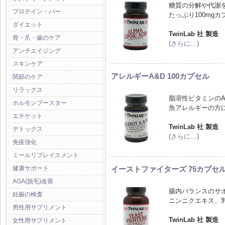
糖質の分解や代謝
プロテイン・バー
たっぷり100mg
ダイエット
TwinLab 社 製造
骨・爪・歯のケア
(さらに…)
アンチエイジング
スキンケア
アレルギーA&D 100カプセル
関節のケア
リラックス
脂溶性ビタミンの
ホルモンブースター
魚アレルギーの方
エチケット
TwinLab 社 製造
デトックス
(さらに…)
免疫強化
ミールリプレイスメント
イーストファイターズ 75カプセ
健康サポート
AGA(脱毛)改善
腸内バランスのサ
妊娠の検査
ニンニクエキス、
男性用サプリメント
TwinLab 社 製造
女性用サプリメント