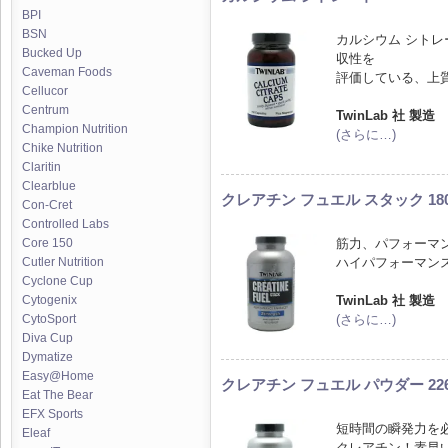
BPI
BSN
カルシウム シト
Bucked Up
収性を
Caveman Foods
評価している、上
Cellucor
Centrum
TwinLab 社 製造
Champion Nutrition
(さらに…)
Chike Nutrition
Claritin
Clearblue
クレアチン フュエル スタック 1
Con-Cret
Controlled Labs
筋力、パフォーマ
Core 150
ハイパフォーマン
Cutler Nutrition
Cyclone Cup
TwinLab 社 製造
Cytogenix
(さらに…)
CytoSport
Diva Cup
Dymatize
Easy@Home
クレアチン フュエル パウダー 22
Eat The Bear
EFX Sports
短時間の瞬発力を
Eleaf
クレアチン！素早