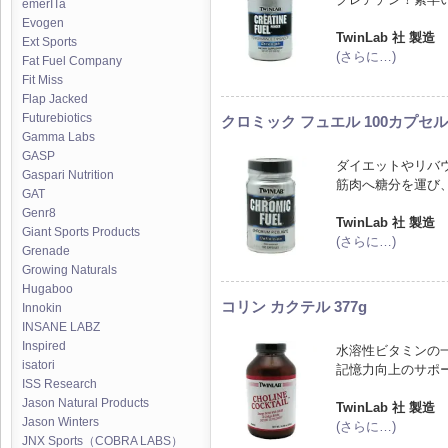
emerITa
Evogen
TwinLab 社 製造
Ext Sports
(さらに…)
Fat Fuel Company
Fit Miss
Flap Jacked
Futurebiotics
クロミック フュエル 100カプセル
Gamma Labs
GASP
ダイエットやリバ
Gaspari Nutrition
筋肉へ糖分を運び
GAT
Genr8
TwinLab 社 製造
Giant Sports Products
(さらに…)
Grenade
Growing Naturals
Hugaboo
コリン カクテル 377g
Innokin
INSANE LABZ
Inspired
水溶性ビタミンの
isatori
記憶力向上のサポ
ISS Research
Jason Natural Products
TwinLab 社 製造
Jason Winters
(さらに…)
JNX Sports（COBRA LABS）