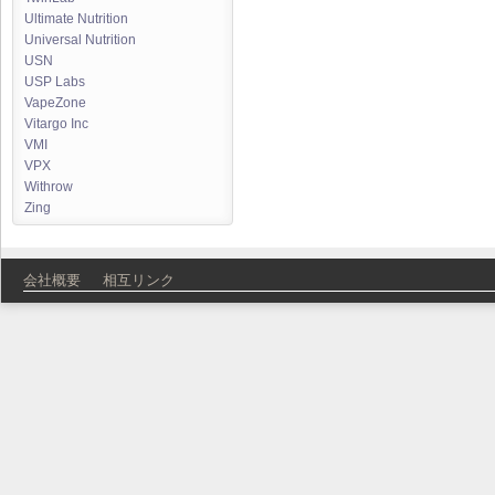
Ultimate Nutrition
Universal Nutrition
USN
USP Labs
VapeZone
Vitargo Inc
VMI
VPX
Withrow
Zing
会社概要
相互リンク