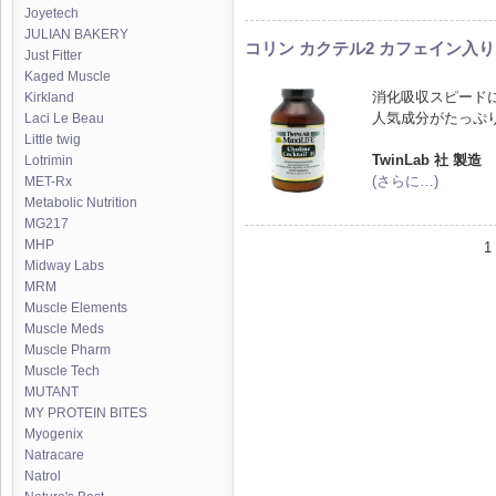
Joyetech
JULIAN BAKERY
コリン カクテル2 カフェイン入り 
Just Fitter
Kaged Muscle
消化吸収スピード
Kirkland
人気成分がたっぷ
Laci Le Beau
Little twig
TwinLab 社 製造
Lotrimin
(さらに…)
MET-Rx
Metabolic Nutrition
MG217
MHP
1 
Midway Labs
MRM
Muscle Elements
Muscle Meds
Muscle Pharm
Muscle Tech
MUTANT
MY PROTEIN BITES
Myogenix
Natracare
Natrol