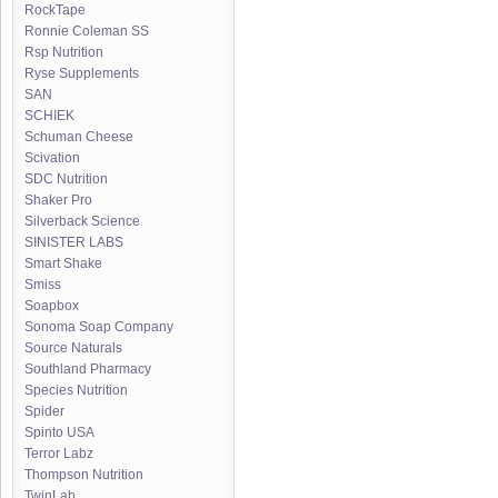
RockTape
Ronnie Coleman SS
Rsp Nutrition
Ryse Supplements
SAN
SCHIEK
Schuman Cheese
Scivation
SDC Nutrition
Shaker Pro
Silverback Science
SINISTER LABS
Smart Shake
Smiss
Soapbox
Sonoma Soap Company
Source Naturals
Southland Pharmacy
Species Nutrition
Spider
Spinto USA
Terror Labz
Thompson Nutrition
TwinLab