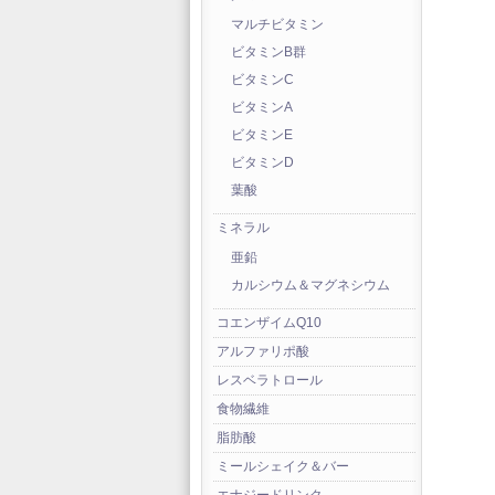
マルチビタミン
ビタミンB群
ビタミンC
ビタミンA
ビタミンE
ビタミンD
葉酸
ミネラル
亜鉛
カルシウム＆マグネシウム
コエンザイムQ10
アルファリポ酸
レスベラトロール
食物繊維
脂肪酸
ミールシェイク＆バー