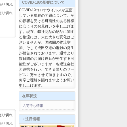
COVID-19の影響について
売り切れ
COVID-19コロナウイルスが直面
売り切れ
している現在の問題について、そ
の影響を受ける可能性のある皆様
に心よりのお見舞いを申し上げま
す。現在、弊社商品の納品に関す
る物流には、未だ大きな変化はご
ざいませんが、国際間の物流増
加、そして成田空港の混雑の発生
が報告されております。通常より
数日間のお届け遅延が発生する可
能性がございますが、各運送会社
と連携を行い、できる限りのサー
ビスに努めさせて頂きますので、
何卒ご理解を賜れますようお願い
申し上げます。
在庫状況
入荷待ち情報
売り切れ
♪ 注目情報
売り切れ