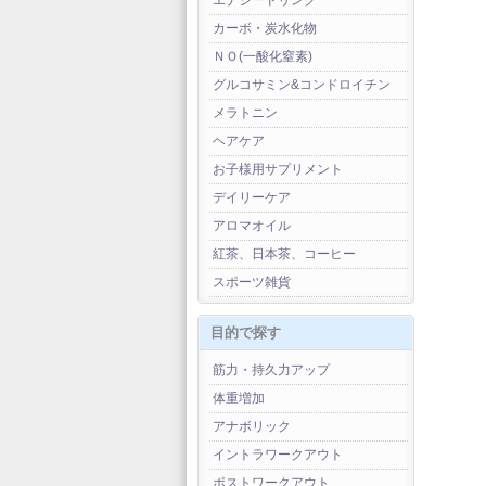
エナジードリンク
カーボ・炭水化物
ＮＯ(一酸化窒素)
グルコサミン&コンドロイチン
メラトニン
ヘアケア
お子様用サプリメント
デイリーケア
アロマオイル
紅茶、日本茶、コーヒー
スポーツ雑貨
目的で探す
筋力・持久力アップ
体重増加
アナボリック
イントラワークアウト
ポストワークアウト