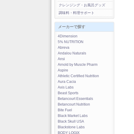
クレンジング・お風呂グッズ
調味料・料理サポート
メーカーで探す
4Dimension
5% NUTRITION
Abreva
Andalou Naturals
Ansi
Arnold by Muscle Pharm
Aspire
Athletic Certified Nutrition
Aura Cacia
Axis Labs
Beast Sports
Betancourt Essentials
Betancourt Nutrition
Bite Fuel
Black Market Labs
Black Skull USA
Blackstone Labs
BODY LOGIX