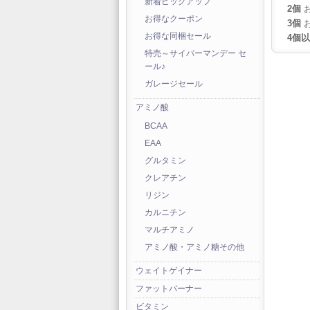
新着ピックアップ
2個
お
お得なクーポン
3個
お
お得な同梱セール
4個
特売～サイバーマンデー セ
ール♪
ガレージセール
アミノ酸
BCAA
EAA
グルタミン
クレアチン
リジン
カルニチン
マルチアミノ
アミノ酸・アミノ糖その他
ウェイトゲイナー
ファットバーナー
ビタミン