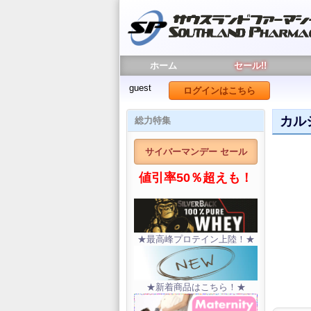
ホーム
セール!!
guest
ログインはこちら
カルシ
総力特集
サイバーマンデー セール
値引率50％超えも！
★最高峰プロテイン上陸！★
★新着商品はこちら！★