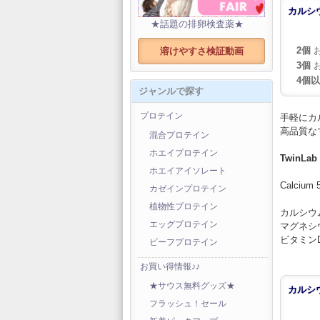
カルシウ
★話題の排卵検査薬★
2個
お
溶けやすさ検証動画
3個
お
4個
ジャンルで探す
プロテイン
手軽にカ
高品質な
混合プロテイン
ホエイプロテイン
TwinLa
ホエイアイソレート
Calcium 
カゼインプロテイン
.
植物性プロテイン
カルシウ
エッグプロテイン
マグネシ
ビタミンD
ビーフプロテイン
お買い得情報♪♪
★サウス無料グッズ★
カルシウ
フラッシュ！セール