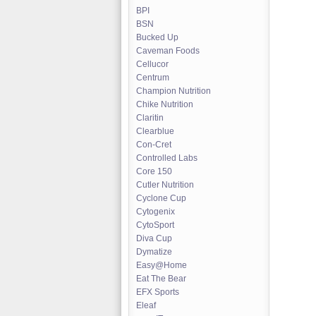
BPI
BSN
Bucked Up
Caveman Foods
Cellucor
Centrum
Champion Nutrition
Chike Nutrition
Claritin
Clearblue
Con-Cret
Controlled Labs
Core 150
Cutler Nutrition
Cyclone Cup
Cytogenix
CytoSport
Diva Cup
Dymatize
Easy@Home
Eat The Bear
EFX Sports
Eleaf