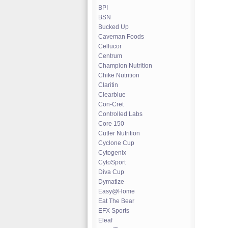
BPI
BSN
Bucked Up
Caveman Foods
Cellucor
Centrum
Champion Nutrition
Chike Nutrition
Claritin
Clearblue
Con-Cret
Controlled Labs
Core 150
Cutler Nutrition
Cyclone Cup
Cytogenix
CytoSport
Diva Cup
Dymatize
Easy@Home
Eat The Bear
EFX Sports
Eleaf