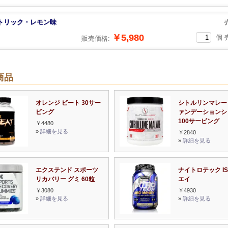
トリック・レモン味
￥5,980
個 
販売価格:
商品
オレンジ ビート 30サー
シトルリンマレー
ビング
ァンデーションシ
100サービング
￥4480
»
詳細を見る
￥2840
»
詳細を見る
エクステンド スポーツ
ナイトロテック IS
リカバリー グミ 60粒
エイ
￥3080
￥4930
»
詳細を見る
»
詳細を見る