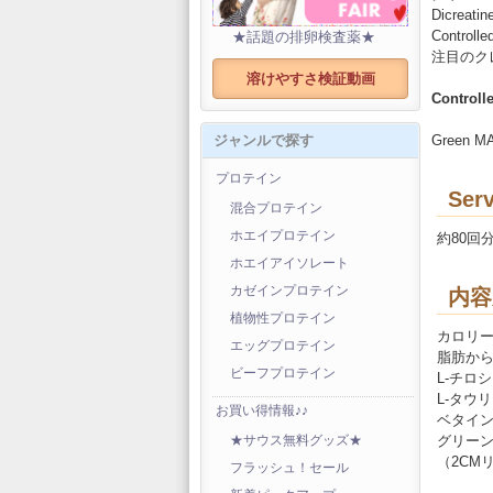
Dicre
Contr
★話題の排卵検査薬★
注目のク
溶けやすさ検証動画
Control
Green MAG
ジャンルで探す
プロテイン
Serv
混合プロテイン
ホエイプロテイン
約80回
ホエイアイソレート
カゼインプロテイン
内容
植物性プロテイン
カロリー
エッグプロテイン
脂肪から
ビーフプロテイン
L-チロシン
L-タウリン
お買い得情報♪♪
ベタイン無
グリーン
★サウス無料グッズ★
（2CM
フラッシュ！セール