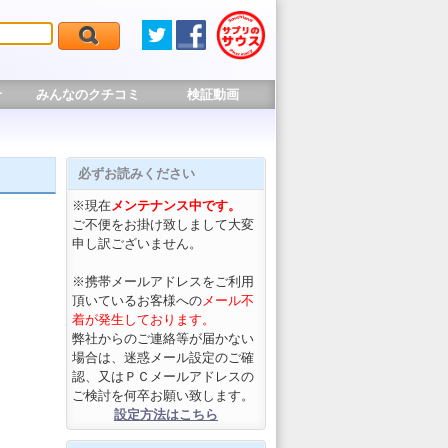
せ
みんなのクチコミ
検証動画
必ずお読みください
※現在
メンテナンス中です。
ご不便をお掛け致しまして大変
申し訳ございません。
※携帯メールアドレスをご利用
頂いているお客様への
メール不
着が発生しております。
弊社からのご連絡等が届かない
場合は、迷惑メール設定のご確
認、又はＰＣメールアドレスの
ご検討を何卒お願い致します。
設定方法はこちら