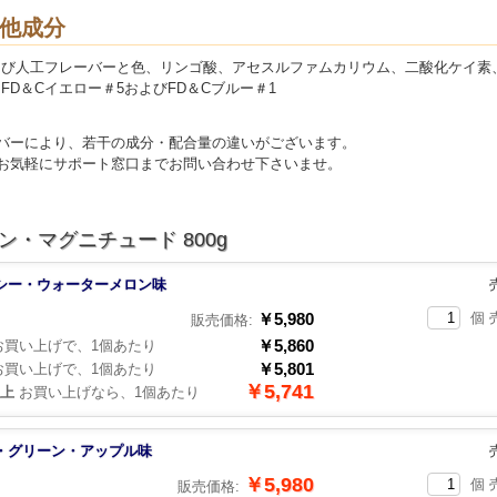
他成分
よび人工フレーバーと色、リンゴ酸、アセスルファムカリウム、二酸化ケイ素
FD＆Cイエロー＃5およびFD＆Cブルー＃1
バーにより、若干の成分・配合量の違いがございます。
お気軽にサポート窓口までお問い合わせ下さいませ。
ン・マグニチュード 800g
シー・ウォーターメロン味
￥5,980
個 
販売価格:
￥5,860
買い上げで、1個あたり
￥5,801
買い上げで、1個あたり
￥5,741
以上
お買い上げなら、1個あたり
・グリーン・アップル味
￥5,980
個 
販売価格: