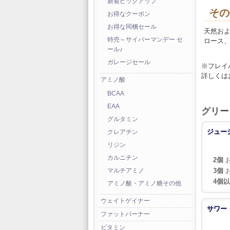
新着ピックアップ
その
お得なクーポン
お得な同梱セール
天然お
特売～サイバーマンデー セ
ロース、
ール♪
ガレージセール
※フレイ
詳しくは
アミノ酸
BCAA
EAA
グリー
グルタミン
ジュー
クレアチン
リジン
カルニチン
2個
お
3個
お
マルチアミノ
4個
アミノ酸・アミノ糖その他
ウェイトゲイナー
サワー
ファットバーナー
ビタミン