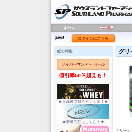
ホーム
セール!!
guest
ログインはこちら
グリ
総力特集
サイバーマンデー セール
値引率50％超えも！
★最高峰プロテイン上陸！★
★新着商品はこちら！★
グリーン