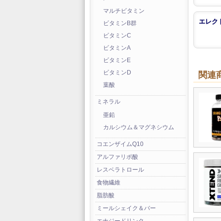
マルチビタミン
エレク
ビタミンB群
ビタミンC
ビタミンA
ビタミンE
ビタミンD
関連
葉酸
ミネラル
亜鉛
カルシウム＆マグネシウム
コエンザイムQ10
アルファリポ酸
レスベラトロール
食物繊維
脂肪酸
ミールシェイク＆バー