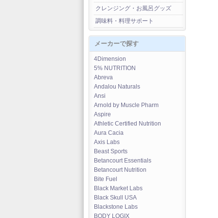
クレンジング・お風呂グッズ
調味料・料理サポート
メーカーで探す
4Dimension
5% NUTRITION
Abreva
Andalou Naturals
Ansi
Arnold by Muscle Pharm
Aspire
Athletic Certified Nutrition
Aura Cacia
Axis Labs
Beast Sports
Betancourt Essentials
Betancourt Nutrition
Bite Fuel
Black Market Labs
Black Skull USA
Blackstone Labs
BODY LOGIX