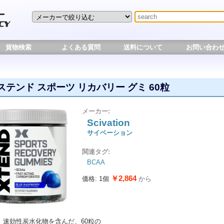
貨物検索
よくある質問
送料について
お問い合わ
ステンド スポーツ リカバリー グミ 60粒
メーカー:
Scivation
サイベーション
関連タグ:
BCAA
￥2,864
価格: 1個
から
と、速効性炭水化物を含んだ、60粒の