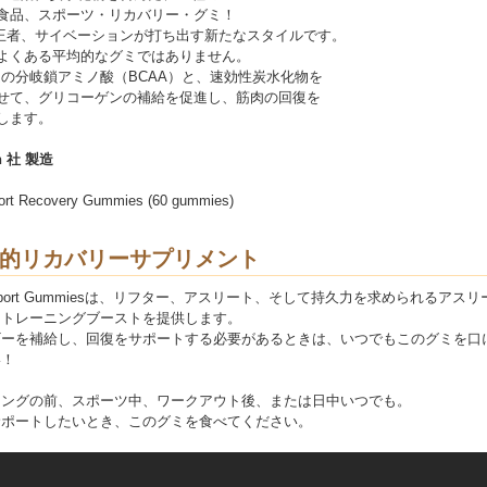
食品、スポーツ・リカバリー・グミ！
の王者、サイベーションが打ち出す新たなスタイルです。
よくある平均的なグミではありません。
ラムの分岐鎖アミノ酸（BCAA）と、速効性炭水化物を
せて、グリコーゲンの補給を促進し、筋肉の回復を
します。
on 社 製造
ort Recovery Gummies (60 gummies)
的リカバリーサプリメント
d Sport Gummiesは、リフター、アスリート、そして持久力を求められるアス
なトレーニングブーストを提供します。
ギーを補給し、回復をサポートする必要があるときは、いつでもこのグミを口
い！
ニングの前、スポーツ中、ワークアウト後、または日中いつでも。
サポートしたいとき、このグミを食べてください。