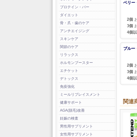
ベリー
プロテイン・バー
ダイエット
2個
お
骨・爪・歯のケア
3個
お
アンチエイジング
4個
スキンケア
関節のケア
ブルー
リラックス
ホルモンブースター
2個
お
エチケット
3個
お
4個
デトックス
免疫強化
ミールリプレイスメント
関連
健康サポート
AGA(脱毛)改善
妊娠の検査
男性用サプリメント
女性用サプリメント