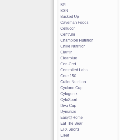
BPI
BSN
Bucked Up
Caveman Foods
Cellucor
Centrum
Champion Nutrition
Chike Nutrition
Claritin
Clearblue
Con-Cret
Controlled Labs
Core 150
Cutler Nutrition
Cyclone Cup
Cytogenix
CytoSport
Diva Cup
Dymatize
Easy@Home
Eat The Bear
EFX Sports
Eleaf