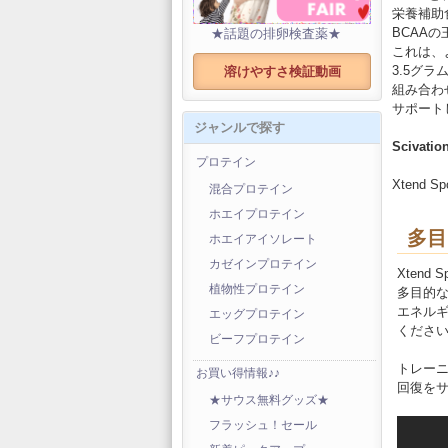
栄養補助
BCAA
★話題の排卵検査薬★
これは、
3.5グ
溶けやすさ検証動画
組み合わ
サポート
ジャンルで探す
Scivati
プロテイン
Xtend Sp
混合プロテイン
ホエイプロテイン
多目
ホエイアイソレート
カゼインプロテイン
Xten
植物性プロテイン
多目的
エネル
エッグプロテイン
くださ
ビーフプロテイン
トレー
お買い得情報♪♪
回復を
★サウス無料グッズ★
フラッシュ！セール