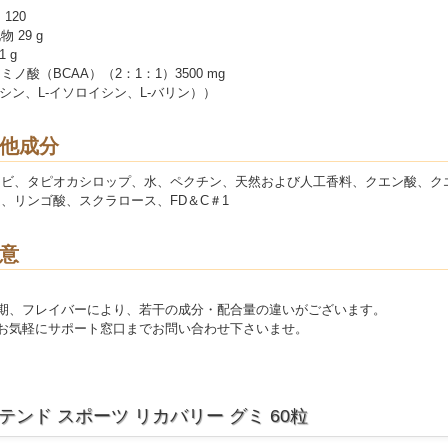
120
 29 g
 g
ミノ酸（BCAA）（2：1：1）3500 mg
イシン、L-イソロイシン、L-バリン））
他成分
キビ、タピオカシロップ、水、ペクチン、天然および人工香料、クエン酸、ク
、リンゴ酸、スクラロース、FD＆C＃1
意
期、フレイバーにより、若干の成分・配合量の違いがございます。
お気軽にサポート窓口までお問い合わせ下さいませ。
テンド スポーツ リカバリー グミ 60粒