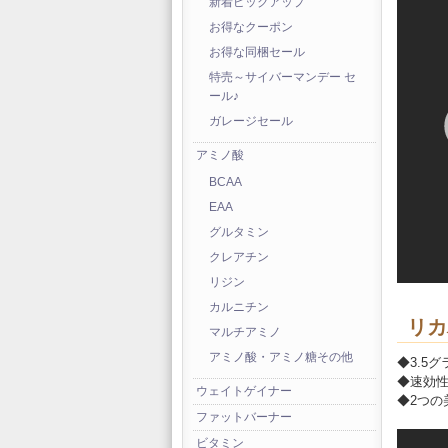
新着ピックアップ
お得なクーポン
お得な同梱セール
特売～サイバーマンデー セ
ール♪
ガレージセール
アミノ酸
BCAA
EAA
グルタミン
クレアチン
リジン
カルニチン
リカ
マルチアミノ
アミノ酸・アミノ糖その他
◆3.5
◆速効性
ウェイトゲイナー
◆2つの
ファットバーナー
ビタミン