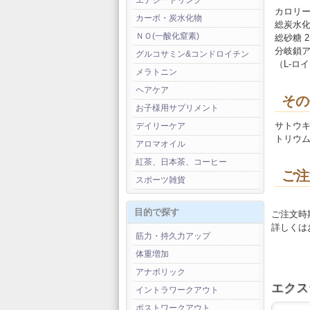
エナジードリンク
カロリー 
カーボ・炭水化物
総炭水化物
ＮＯ(一酸化窒素)
総砂糖 21
分岐鎖ア
グルコサミン&コンドロイチン
（L-ロ
メラトニン
ヘアケア
その
お子様用サプリメント
サトウ
デイリーケア
トリウム
アロマオイル
紅茶、日本茶、コーヒー
ご注
スポーツ雑貨
目的で探す
ご注文時
詳しくは
筋力・持久力アップ
体重増加
アナボリック
エクス
イントラワークアウト
ポストワークアウト