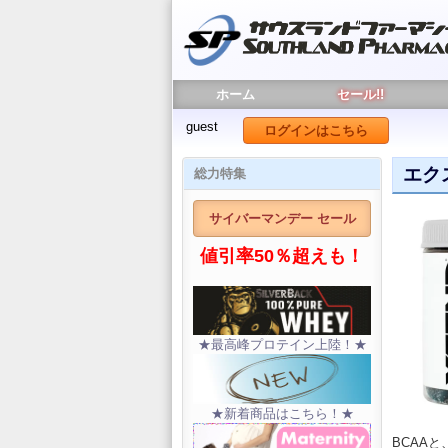
ホーム
セール!!
guest
ログインはこちら
エク
総力特集
サイバーマンデー セール
値引率50％超えも！
★最高峰プロテイン上陸！★
★新着商品はこちら！★
BCAA