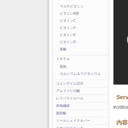
マルチビタミン
ビタミンB群
ビタミンC
ビタミンA
ビタミンE
ビタミンD
葉酸
ミネラル
亜鉛
カルシウム＆マグネシウム
コエンザイムQ10
アルファリポ酸
Serv
レスベラトロール
食物繊維
約10回
脂肪酸
ミールシェイク＆バー
内容