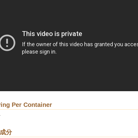
ing Per Container
分
成分