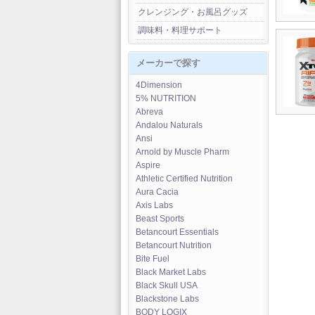
クレンジング・お風呂グッズ
調味料・料理サポート
メーカーで探す
4Dimension
5% NUTRITION
Abreva
Andalou Naturals
Ansi
Arnold by Muscle Pharm
Aspire
Athletic Certified Nutrition
Aura Cacia
Axis Labs
Beast Sports
Betancourt Essentials
Betancourt Nutrition
Bite Fuel
Black Market Labs
Black Skull USA
Blackstone Labs
BODY LOGIX