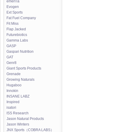
emerITa
Evogen
Ext Sports
Fat Fuel Company
Fit Miss
Flap Jacked
Futurebiotics
Gamma Labs
GASP
Gaspari Nutrition
GAT
Genr8
Giant Sports Products
Grenade
Growing Naturals
Hugaboo
Innokin
INSANE LABZ
Inspired
isatori
ISS Research
Jason Natural Products
Jason Winters
JNX Sports（COBRA LABS）