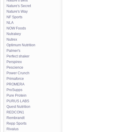
Nature's Best
Nature's Secret
Nature's Way
NF Sports
NLA
NOW Foods
Nutrakey
Nutrex
Optimum Nutrition
Palmer's
Perfect shaker
Perspirex
Pescience
Power Crunch
Primaforce
PROMERA
ProSupps
Pure Protein
PURUS LABS
Quest Nutrition
REDCON1
Rembrandt
Repp Sports
Rivalus