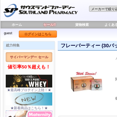
ホーム
セール!!
貨物検索
よくあ
guest
ログインはこちら
フレーバーティー (30バッグ
総力特集
サイバーマンデー セール
値引率50％超えも！
★最高峰プロテイン上陸！★
★新着商品はこちら！★