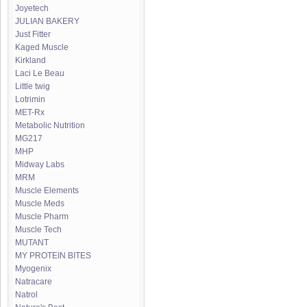
Joyetech
JULIAN BAKERY
Just Fitter
Kaged Muscle
Kirkland
Laci Le Beau
Little twig
Lotrimin
MET-Rx
Metabolic Nutrition
MG217
MHP
Midway Labs
MRM
Muscle Elements
Muscle Meds
Muscle Pharm
Muscle Tech
MUTANT
MY PROTEIN BITES
Myogenix
Natracare
Natrol