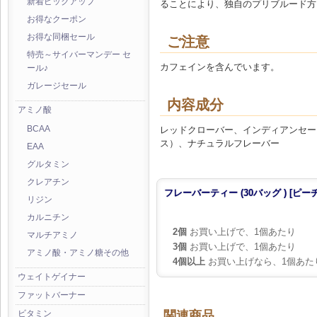
新着ピックアップ
ることにより、独自のプリブルード方
お得なクーポン
お得な同梱セール
ご注意
特売～サイバーマンデー セ
カフェインを含んでいます。
ール♪
ガレージセール
内容成分
アミノ酸
レッドクローバー、インディアンセージ葉
BCAA
ス）、ナチュラルフレーバー
EAA
グルタミン
クレアチン
フレーバーティー (30バッグ ) [ピーチ
リジン
カルニチン
2個
お買い上げで、1個あたり
マルチアミノ
3個
お買い上げで、1個あたり
アミノ酸・アミノ糖その他
4個以上
お買い上げなら、1個あた
ウェイトゲイナー
ファットバーナー
関連商品
ビタミン