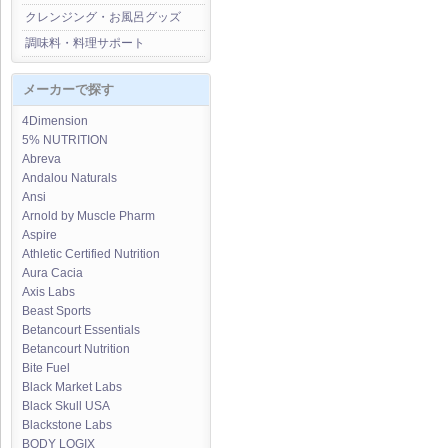
クレンジング・お風呂グッズ
調味料・料理サポート
メーカーで探す
4Dimension
5% NUTRITION
Abreva
Andalou Naturals
Ansi
Arnold by Muscle Pharm
Aspire
Athletic Certified Nutrition
Aura Cacia
Axis Labs
Beast Sports
Betancourt Essentials
Betancourt Nutrition
Bite Fuel
Black Market Labs
Black Skull USA
Blackstone Labs
BODY LOGIX