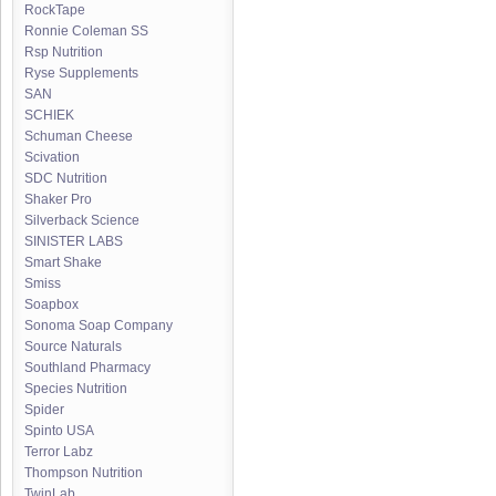
RockTape
Ronnie Coleman SS
Rsp Nutrition
Ryse Supplements
SAN
SCHIEK
Schuman Cheese
Scivation
SDC Nutrition
Shaker Pro
Silverback Science
SINISTER LABS
Smart Shake
Smiss
Soapbox
Sonoma Soap Company
Source Naturals
Southland Pharmacy
Species Nutrition
Spider
Spinto USA
Terror Labz
Thompson Nutrition
TwinLab