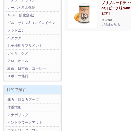
エナジードリンク
プリブルードティー
カーボ・炭水化物
oz) [ピーチ味 wit
ビア]
ＮＯ(一酸化窒素)
￥2890
グルコサミン&コンドロイチン
»
詳細を見る
メラトニン
ヘアケア
お子様用サプリメント
デイリーケア
アロマオイル
紅茶、日本茶、コーヒー
スポーツ雑貨
目的で探す
筋力・持久力アップ
体重増加
アナボリック
イントラワークアウト
ポストワークアウト