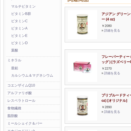
マルチビタミン
アジアン グリーン
ビタミンB群
ー (4 oz)
ビタミンC
￥2080
ビタミンA
»
詳細を見る
ビタミンE
ビタミンD
葉酸
フレーバーティー (
ミネラル
ッグ ) [ラズベリー
亜鉛
￥2270
»
詳細を見る
カルシウム＆マグネシウム
コエンザイムQ10
アルファリポ酸
プリブルードティー
oz) [オリジナル]
レスベラトロール
￥2890
食物繊維
»
詳細を見る
脂肪酸
ミールシェイク＆バー