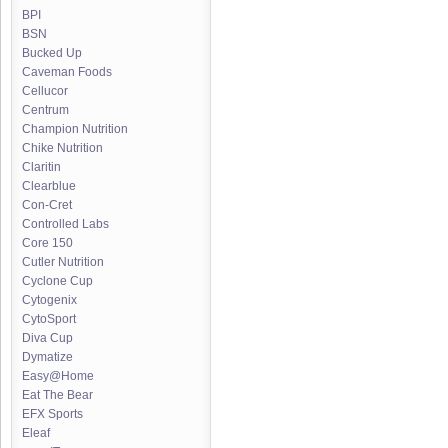
BPI
BSN
Bucked Up
Caveman Foods
Cellucor
Centrum
Champion Nutrition
Chike Nutrition
Claritin
Clearblue
Con-Cret
Controlled Labs
Core 150
Cutler Nutrition
Cyclone Cup
Cytogenix
CytoSport
Diva Cup
Dymatize
Easy@Home
Eat The Bear
EFX Sports
Eleaf