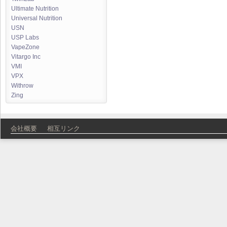
Ultimate Nutrition
Universal Nutrition
USN
USP Labs
VapeZone
Vitargo Inc
VMI
VPX
Withrow
Zing
会社概要
相互リンク