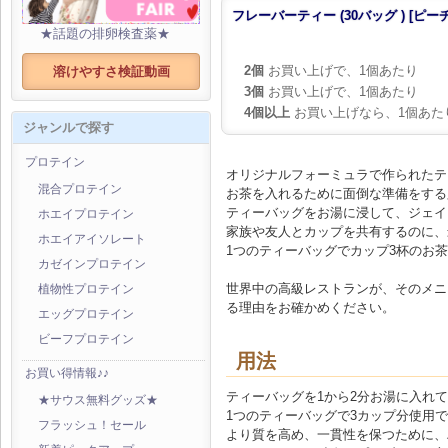
フレーバーティー (30バッグ ) [ピーチ
★話題の排卵検査薬★
2個
お買い上げで、1個あたり
溶けやすさ検証動画
3個
お買い上げで、1個あたり
4個以上
お買い上げなら、1個あた
ジャンルで探す
プロテイン
オリジナルフォーミュラで作られたテ
混合プロテイン
お茶を入れるために面倒な準備をする
ティーバッグをお湯に浸して、ジェイ
ホエイプロテイン
家族や友人とカップを共有するのに、
ホエイアイソレート
1つのティーバッグでカップ3杯のお
カゼインプロテイン
世界中の高級レストランが、そのメニ
植物性プロテイン
る理由をお確かめください。
エッグプロテイン
ビーフプロテイン
用法
お買い得情報♪♪
ティーバッグを1から2分お湯に入れ
★サウス無料グッズ★
1つのティーバッグで3カップ分使用
フラッシュ！セール
より質を高め、一貫性を保つために、