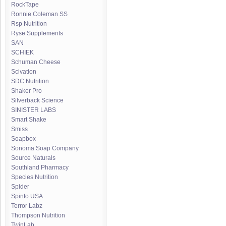
RockTape
Ronnie Coleman SS
Rsp Nutrition
Ryse Supplements
SAN
SCHIEK
Schuman Cheese
Scivation
SDC Nutrition
Shaker Pro
Silverback Science
SINISTER LABS
Smart Shake
Smiss
Soapbox
Sonoma Soap Company
Source Naturals
Southland Pharmacy
Species Nutrition
Spider
Spinto USA
Terror Labz
Thompson Nutrition
TwinLab