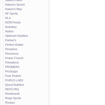
Nature's Best
Nature's Secret
Nature's Way
NF Sports
NLA
NOW Foods
Nutrakey
Nutrex
Optimum Nutrition
Palmer's
Perfect shaker
Perspirex
Pescience
Power Crunch
Primaforce
PROMERA
ProSupps
Pure Protein
PURUS LABS
Quest Nutrition
REDCON1
Rembrandt
Repp Sports
Rivalus