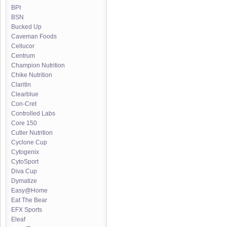
BPI
BSN
Bucked Up
Caveman Foods
Cellucor
Centrum
Champion Nutrition
Chike Nutrition
Claritin
Clearblue
Con-Cret
Controlled Labs
Core 150
Cutler Nutrition
Cyclone Cup
Cytogenix
CytoSport
Diva Cup
Dymatize
Easy@Home
Eat The Bear
EFX Sports
Eleaf