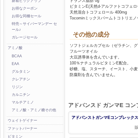
トランス脂肪 0g
新着ピックアップ
ビタミンE(天然d-アルファトコフェロール
お得なクーポン
天然混合トコフェロール 400mg
お得な同梱セール
Tocominミックスパームトコトリエノ
特売～サイバーマンデー セ
ール♪
その他の成分
ガレージセール
ソフトジェルカプセル（ゼラチン、グ
アミノ酸
フルーツオイル
BCAA
大豆誘導体を含んでいます。
100％ナチュラルビタミンE配合。
EAA
砂糖、塩、スターチ、イースト、小麦
グルタミン
防腐剤を含んでいません。
クレアチン
リジン
カルニチン
マルチアミノ
アドバンスド ガンマE コ
アミノ酸・アミノ糖その他
アドバンストガンマEコンプレックス (
ウェイトゲイナー
ファットバーナー
ビタミン