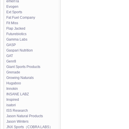
emerITa
Evogen
Ext Sports
Fat Fuel Company
Fit Miss
Flap Jacked
Futurebiotics
Gamma Labs
GASP
Gaspari Nutrition
GAT
Genr8
Giant Sports Products
Grenade
Growing Naturals
Hugaboo
Innokin
INSANE LABZ
Inspired
isatori
ISS Research
Jason Natural Products
Jason Winters
JNX Sports（COBRA LABS）