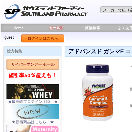
ホーム
セール!!
貨物検索
よくあ
guest
ログインはこちら
アドバンスド ガンマE 
総力特集
サイバーマンデー セール
値引率50％超えも！
★最高峰プロテイン上陸！★
★新着商品はこちら！★