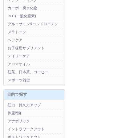
エナジードリンク
カーボ・炭水化物
ＮＯ(一酸化窒素)
グルコサミン&コンドロイチン
メラトニン
ヘアケア
お子様用サプリメント
デイリーケア
アロマオイル
紅茶、日本茶、コーヒー
スポーツ雑貨
目的で探す
筋力・持久力アップ
体重増加
アナボリック
イントラワークアウト
ポストワークアウト