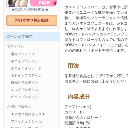
ガンマトコフェロールは、食事中に摂
★話題の排卵検査薬★
重要かつユニークな機能を備えていま
特に、破壊系のフリーラジカルの活性
溶けやすさ検証動画
またガンマトコフェロールは、α-ト
し、体内から除去するように作用しま
NOWのアドバンストガンマEコンプ
ジャンルで探す
要なトコフェロールを含んでいるので
NOWのアドバンスフォーミュラは、
プロテイン
ための優れたサポートを提供します。
混合プロテイン
ホエイプロテイン
用法
ホエイアイソレート
栄養補助食品として1日1回から2回、
カゼインプロテイン
お食事と一緒にお召し上がりいただく
植物性プロテイン
エッグプロテイン
内容成分
ビーフプロテイン
(2ソフトジェル)
お買い得情報♪♪
カロリー10
★サウス無料グッズ★
脂肪からのカロリー 7
フラッシュ！セール
総脂肪 0.8g 2%