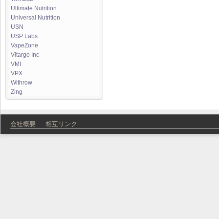
Ultimate Nutrition
Universal Nutrition
USN
USP Labs
VapeZone
Vitargo Inc
VMI
VPX
Withrow
Zing
会社概要
相互リンク