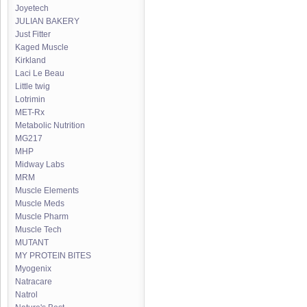
Joyetech
JULIAN BAKERY
Just Fitter
Kaged Muscle
Kirkland
Laci Le Beau
Little twig
Lotrimin
MET-Rx
Metabolic Nutrition
MG217
MHP
Midway Labs
MRM
Muscle Elements
Muscle Meds
Muscle Pharm
Muscle Tech
MUTANT
MY PROTEIN BITES
Myogenix
Natracare
Natrol