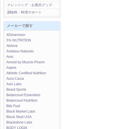
クレンジング・お風呂グッズ
調味料・料理サポート
メーカーで探す
4Dimension
5% NUTRITION
Abreva
Andalou Naturals
Ansi
Arnold by Muscle Pharm
Aspire
Athletic Certified Nutrition
Aura Cacia
Axis Labs
Beast Sports
Betancourt Essentials
Betancourt Nutrition
Bite Fuel
Black Market Labs
Black Skull USA
Blackstone Labs
BODY LOGIX