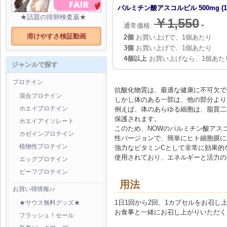
パルミチン酸アスコルビル 500mg (1
★話題の排卵検査薬★
￥1,550
通常価格:
⇨
溶けやすさ検証動画
2個
お買い上げで、1個あたり
3個
お買い上げで、1個あたり
4個以上
お買い上げなら、1個あた
ジャンルで探す
プロテイン
抗酸化物質は、最適な健康に不可欠で
混合プロテイン
しかし体のある一部は、他の部分より
例えば、体のあらゆる細胞は、脂質二
ホエイプロテイン
保護されます。
ホエイアイソレート
このため、NOWのパルミチン酸アスコ
カゼインプロテイン
性バージョンで、簡単にヒト細胞膜に
植物性プロテイン
強力なビタミンCとして非常に効果的
使用されており、エネルギーと活力の
エッグプロテイン
ビーフプロテイン
用法
お買い得情報♪♪
1日1回から2回、1カプセルをお召し
★サウス無料グッズ★
お食事と一緒にお召し上がりいただく
フラッシュ！セール