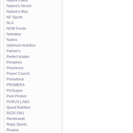
Nature's Best
Nature's Secret
Nature's Way
NF Sports
NLA
NOW Foods
Nutrakey
Nutrex
Optimum Nutrition
Palmer's
Perfect shaker
Perspirex
Pescience
Power Crunch
Primaforce
PROMERA
ProSupps
Pure Protein
PURUS LABS
Quest Nutrition
REDCON1
Rembrandt
Repp Sports
Rivalus