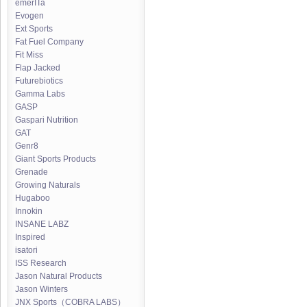
emerITa
Evogen
Ext Sports
Fat Fuel Company
Fit Miss
Flap Jacked
Futurebiotics
Gamma Labs
GASP
Gaspari Nutrition
GAT
Genr8
Giant Sports Products
Grenade
Growing Naturals
Hugaboo
Innokin
INSANE LABZ
Inspired
isatori
ISS Research
Jason Natural Products
Jason Winters
JNX Sports（COBRA LABS）