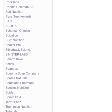
RockTape
Ronnie Coleman SS
Rsp Nutrition
Ryse Supplements
SAN
SCHIEK
Schuman Cheese
Scivation
SDC Nutrition
Shaker Pro
Silverback Science
SINISTER LABS
Smart Shake
Smiss
Soapbox
Sonoma Soap Company
Source Naturals
Southland Pharmacy
Species Nutrition
Spider
Spinto USA
Terror Labz
Thompson Nutrition
TwinLab