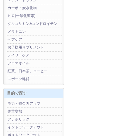
エナジードリンク
カーボ・炭水化物
ＮＯ(一酸化窒素)
グルコサミン&コンドロイチン
メラトニン
ヘアケア
お子様用サプリメント
デイリーケア
アロマオイル
紅茶、日本茶、コーヒー
スポーツ雑貨
目的で探す
筋力・持久力アップ
体重増加
アナボリック
イントラワークアウト
ポストワークアウト