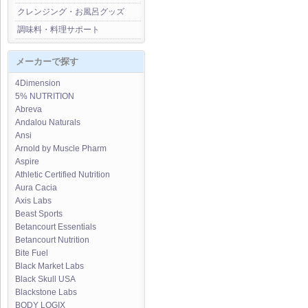
クレンジング・お風呂グッズ
調味料・料理サポート
メーカーで探す
4Dimension
5% NUTRITION
Abreva
Andalou Naturals
Ansi
Arnold by Muscle Pharm
Aspire
Athletic Certified Nutrition
Aura Cacia
Axis Labs
Beast Sports
Betancourt Essentials
Betancourt Nutrition
Bite Fuel
Black Market Labs
Black Skull USA
Blackstone Labs
BODY LOGIX