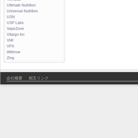
Ultimate Nutrition
Universal Nutrition
USN
USP Labs
VapeZone
Vitargo Inc
VMI
VPX
Withrow
Zing
会社概要
相互リンク