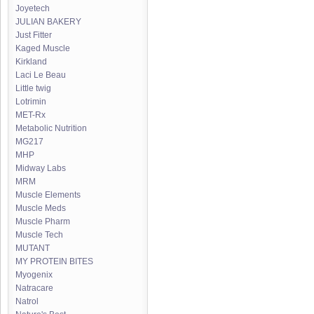
Joyetech
JULIAN BAKERY
Just Fitter
Kaged Muscle
Kirkland
Laci Le Beau
Little twig
Lotrimin
MET-Rx
Metabolic Nutrition
MG217
MHP
Midway Labs
MRM
Muscle Elements
Muscle Meds
Muscle Pharm
Muscle Tech
MUTANT
MY PROTEIN BITES
Myogenix
Natracare
Natrol