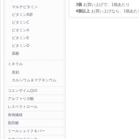
3個
お買い上げで、1個あたり
マルチビタミン
4個以上
お買い上げなら、1個あた
ビタミンB群
ビタミンC
ビタミンA
ビタミンE
ビタミンD
葉酸
ミネラル
亜鉛
カルシウム＆マグネシウム
コエンザイムQ10
アルファリポ酸
レスベラトロール
食物繊維
脂肪酸
ミールシェイク＆バー