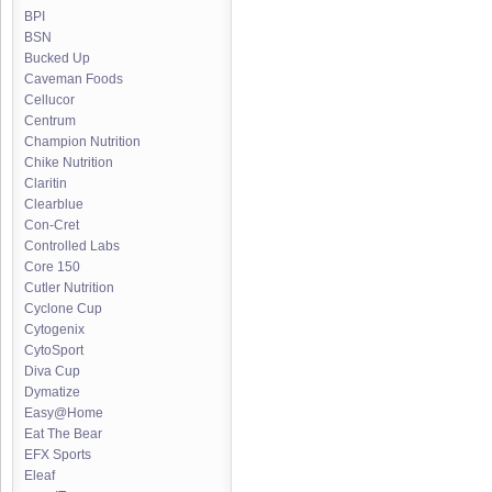
BPI
BSN
Bucked Up
Caveman Foods
Cellucor
Centrum
Champion Nutrition
Chike Nutrition
Claritin
Clearblue
Con-Cret
Controlled Labs
Core 150
Cutler Nutrition
Cyclone Cup
Cytogenix
CytoSport
Diva Cup
Dymatize
Easy@Home
Eat The Bear
EFX Sports
Eleaf