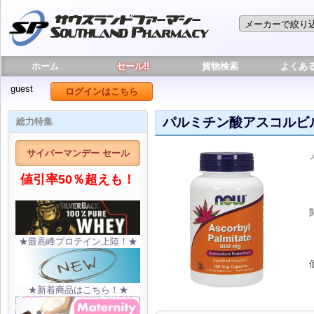
ホーム
セール!!
貨物検索
よくあ
guest
ログインはこちら
パルミチン酸アスコルビル 5
総力特集
サイバーマンデー セール
値引率50％超えも！
★最高峰プロテイン上陸！★
★新着商品はこちら！★