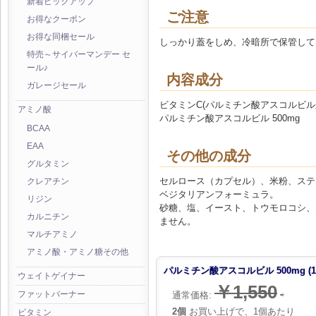
新着ピックアップ
ご注意
お得なクーポン
お得な同梱セール
しっかり蓋をしめ、冷暗所で保管して
特売～サイバーマンデー セ
ール♪
内容成分
ガレージセール
ビタミンC(パルミチン酸アスコルビルから)
アミノ酸
パルミチン酸アスコルビル 500mg
BCAA
EAA
その他の成分
グルタミン
セルロース（カプセル）、米粉、ステ
クレアチン
ベジタリアンフォーミュラ。
リジン
砂糖、塩、イースト、トウモロコシ、
カルニチン
ません。
マルチアミノ
アミノ酸・アミノ糖その他
パルミチン酸アスコルビル 500mg (1
ウェイトゲイナー
￥1,550
ファットバーナー
通常価格:
⇨
2個
お買い上げで、1個あたり
ビタミン