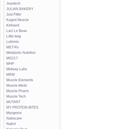
Joyetech
JULIAN BAKERY
Just Fitter
Kaged Muscle
Kirkland
Laci Le Beau
Little twig
Lotrimin
MET-Rx
Metabolic Nutrition
MG217
MHP
Midway Labs
MRM
Muscle Elements
Muscle Meds
Muscle Pharm
Muscle Tech
MUTANT
MY PROTEIN BITES
Myogenix
Natracare
Natrol