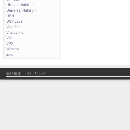
Ultimate Nutrition
Universal Nutrition
USN
USP Labs
VapeZone
Vitargo Inc
VMI
VPX
Withrow
Zing
会社概要
相互リンク