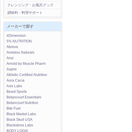
クレンジング・お風呂グッズ
調味料・料理サポート
メーカーで探す
4Dimension
5% NUTRITION
Abreva
Andalou Naturals
Ansi
Arnold by Muscle Pharm
Aspire
Athletic Certified Nutrition
Aura Cacia
Axis Labs
Beast Sports
Betancourt Essentials
Betancourt Nutrition
Bite Fuel
Black Market Labs
Black Skull USA
Blackstone Labs
BODY LOGIX