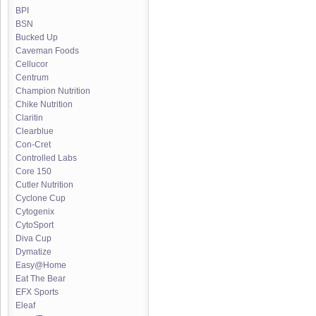
BPI
BSN
Bucked Up
Caveman Foods
Cellucor
Centrum
Champion Nutrition
Chike Nutrition
Claritin
Clearblue
Con-Cret
Controlled Labs
Core 150
Cutler Nutrition
Cyclone Cup
Cytogenix
CytoSport
Diva Cup
Dymatize
Easy@Home
Eat The Bear
EFX Sports
Eleaf