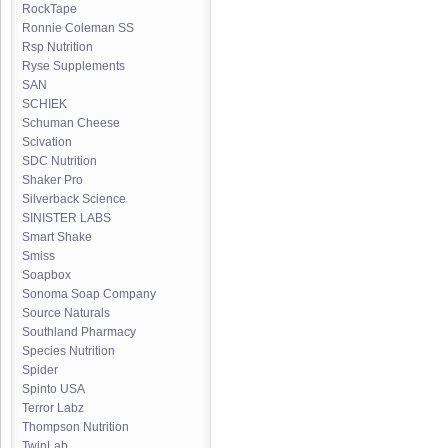
RockTape
Ronnie Coleman SS
Rsp Nutrition
Ryse Supplements
SAN
SCHIEK
Schuman Cheese
Scivation
SDC Nutrition
Shaker Pro
Silverback Science
SINISTER LABS
Smart Shake
Smiss
Soapbox
Sonoma Soap Company
Source Naturals
Southland Pharmacy
Species Nutrition
Spider
Spinto USA
Terror Labz
Thompson Nutrition
TwinLab