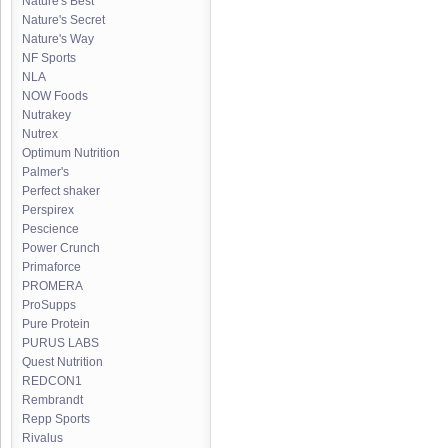
Nature's Best
Nature's Secret
Nature's Way
NF Sports
NLA
NOW Foods
Nutrakey
Nutrex
Optimum Nutrition
Palmer's
Perfect shaker
Perspirex
Pescience
Power Crunch
Primaforce
PROMERA
ProSupps
Pure Protein
PURUS LABS
Quest Nutrition
REDCON1
Rembrandt
Repp Sports
Rivalus