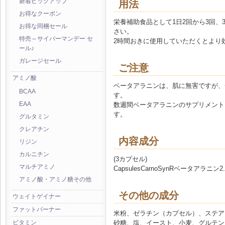
新着ピックアップ
用法
お得なクーポン
栄養補助食品として1日2回から3回
お得な同梱セール
さい。
特売～サイバーマンデー セ
2時間おきに使用していただくとより
ール♪
ガレージセール
ご注意
アミノ酸
ベータアラニンは、肌に無害ですが、
BCAA
す。
数週間ベータアラニンのサプリメント
EAA
す。
グルタミン
クレアチン
内容成分
リジン
カルニチン
(3カプセル)
マルチアミノ
CapsulesCarnoSynRベータアラニン2.25
アミノ酸・アミノ糖その他
その他の成分
ウェイトゲイナー
ファットバーナー
米粉、ゼラチン（カプセル）、ステア
砂糖、塩、イースト、小麦、グルテン
ビタミン