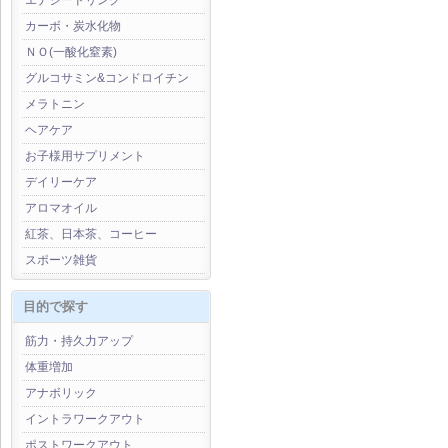
エナジードリンク
カーボ・炭水化物
ＮＯ(一酸化窒素)
グルコサミン&コンドロイチン
メラトニン
ヘアケア
お子様用サプリメント
デイリーケア
アロマオイル
紅茶、日本茶、コーヒー
スポーツ雑貨
目的で探す
筋力・持久力アップ
体重増加
アナボリック
イントラワークアウト
ポストワークアウト