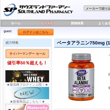
ホーム
セール!!
貨物検索
よくあ
guest
ログインはこちら
ベータアラニン750mg (
総力特集
サイバーマンデー セール
値引率50％超えも！
★最高峰プロテイン上陸！★
★新着商品はこちら！★