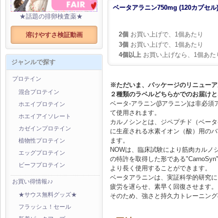
ベータアラニン750mg (120カプセル
★話題の排卵検査薬★
2個
お買い上げで、1個あたり
溶けやすさ検証動画
3個
お買い上げで、1個あたり
4個以上
お買い上げなら、1個あた
ジャンルで探す
プロテイン
※ただいま、パッケージのリニューア
混合プロテイン
２種類のラベルどちらかでのお届けと
ベータ-アラニン(βアラニン)は非必
ホエイプロテイン
て使用されます。
ホエイアイソレート
カルノシンとは、ジペプチド（ベータ
カゼインプロテイン
に生産される水素イオン（酸）用のバ
ます。
植物性プロテイン
NOWは、臨床試験により筋肉カルノ
エッグプロテイン
の特許を取得した形である"CarnoS
ビーフプロテイン
より長く使用することができます。
ベータアラニンは、実証科学的研究によ
お買い得情報♪♪
疲労を遅らせ、素早く回復させます。
★サウス無料グッズ★
そのため、強さと持久力トレーニング
フラッシュ！セール