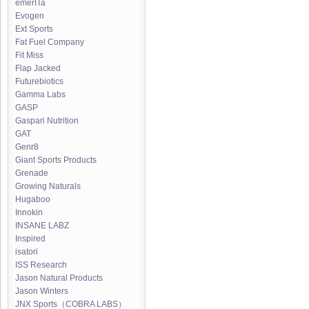
emerITa
Evogen
Ext Sports
Fat Fuel Company
Fit Miss
Flap Jacked
Futurebiotics
Gamma Labs
GASP
Gaspari Nutrition
GAT
Genr8
Giant Sports Products
Grenade
Growing Naturals
Hugaboo
Innokin
INSANE LABZ
Inspired
isatori
ISS Research
Jason Natural Products
Jason Winters
JNX Sports（COBRA LABS）