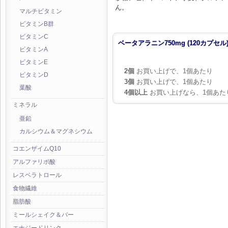
ん。
マルチビタミン
ビタミンB群
ビタミンC
ベータアラニン750mg (120カプセル
ビタミンA
ビタミンE
2個
お買い上げで、1個あたり
ビタミンD
3個
お買い上げで、1個あたり
葉酸
4個以上
お買い上げなら、1個あた
ミネラル
亜鉛
カルシウム＆マグネシウム
コエンザイムQ10
アルファリポ酸
レスベラトロール
食物繊維
脂肪酸
ミールシェイク＆バー