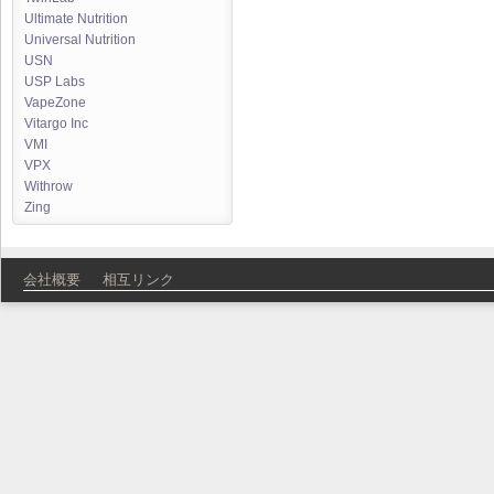
Ultimate Nutrition
Universal Nutrition
USN
USP Labs
VapeZone
Vitargo Inc
VMI
VPX
Withrow
Zing
会社概要
相互リンク