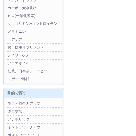
エナジードリンク
カーボ・炭水化物
ＮＯ(一酸化窒素)
グルコサミン&コンドロイチン
メラトニン
ヘアケア
お子様用サプリメント
デイリーケア
アロマオイル
紅茶、日本茶、コーヒー
スポーツ雑貨
目的で探す
筋力・持久力アップ
体重増加
アナボリック
イントラワークアウト
ポストワークアウト