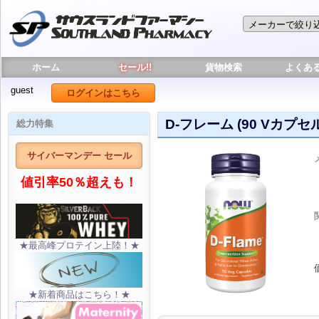
ホーム
セール!!
貨物検索
よくあ
guest
ログインはこちら
D-フレーム (90 Vカプセル
総力特集
サイバーマンデー セール
値引率50％超えも！
★最高峰プロテイン上陸！★
★新着商品はこちら！★