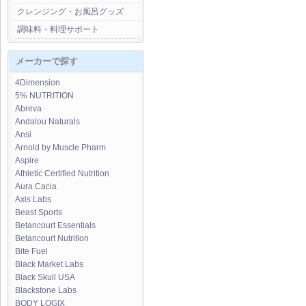
クレンジング・お風呂グッズ
調味料・料理サポート
メーカーで探す
4Dimension
5% NUTRITION
Abreva
Andalou Naturals
Ansi
Arnold by Muscle Pharm
Aspire
Athletic Certified Nutrition
Aura Cacia
Axis Labs
Beast Sports
Betancourt Essentials
Betancourt Nutrition
Bite Fuel
Black Market Labs
Black Skull USA
Blackstone Labs
BODY LOGIX