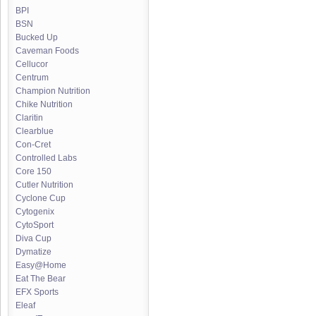
BPI
BSN
Bucked Up
Caveman Foods
Cellucor
Centrum
Champion Nutrition
Chike Nutrition
Claritin
Clearblue
Con-Cret
Controlled Labs
Core 150
Cutler Nutrition
Cyclone Cup
Cytogenix
CytoSport
Diva Cup
Dymatize
Easy@Home
Eat The Bear
EFX Sports
Eleaf