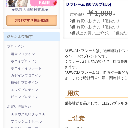
D-フレーム (90 Vカプセル)
★話題の排卵検査薬★
￥1,890
通常価格:
⇨
溶けやすさ検証動画
2個
お買い上げで、1個あたり
3個
お買い上げで、1個あたり
4個以上
お買い上げなら、1個あた
ジャンルで探す
プロテイン
NOWのD-フレームは、過剰運動や
混合プロテイン
るハーブのブレンドです。
D-フレームは天然の製品で、疼痛管
ホエイプロテイン
きます。
ホエイアイソレート
NOWのD-フレームは、血管や一般
カゼインプロテイン
き、または時折日常生活に関連付けら
植物性プロテイン
エッグプロテイン
用法
ビーフプロテイン
栄養補助食品として、1日2カプセル
お買い得情報♪♪
★サウス無料グッズ★
ご注意
フラッシュ！セール