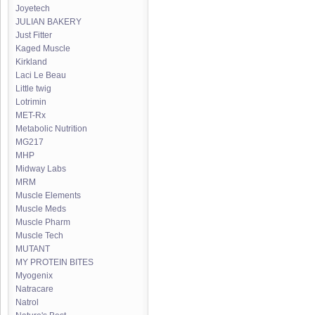
Joyetech
JULIAN BAKERY
Just Fitter
Kaged Muscle
Kirkland
Laci Le Beau
Little twig
Lotrimin
MET-Rx
Metabolic Nutrition
MG217
MHP
Midway Labs
MRM
Muscle Elements
Muscle Meds
Muscle Pharm
Muscle Tech
MUTANT
MY PROTEIN BITES
Myogenix
Natracare
Natrol