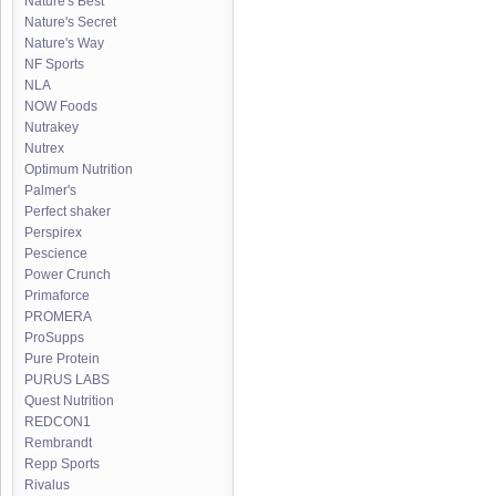
Nature's Best
Nature's Secret
Nature's Way
NF Sports
NLA
NOW Foods
Nutrakey
Nutrex
Optimum Nutrition
Palmer's
Perfect shaker
Perspirex
Pescience
Power Crunch
Primaforce
PROMERA
ProSupps
Pure Protein
PURUS LABS
Quest Nutrition
REDCON1
Rembrandt
Repp Sports
Rivalus