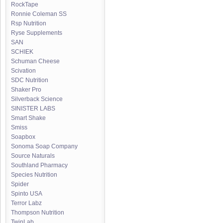
RockTape
Ronnie Coleman SS
Rsp Nutrition
Ryse Supplements
SAN
SCHIEK
Schuman Cheese
Scivation
SDC Nutrition
Shaker Pro
Silverback Science
SINISTER LABS
Smart Shake
Smiss
Soapbox
Sonoma Soap Company
Source Naturals
Southland Pharmacy
Species Nutrition
Spider
Spinto USA
Terror Labz
Thompson Nutrition
TwinLab