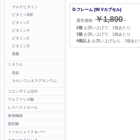
マルチビタミン
D-フレーム (90 Vカプセル)
ビタミンB群
￥1,890
通常価格:
⇨
ビタミンC
2個
お買い上げで、1個あたり
ビタミンA
3個
お買い上げで、1個あたり
ビタミンE
4個以上
お買い上げなら、1個あた
ビタミンD
葉酸
ミネラル
亜鉛
カルシウム＆マグネシウム
コエンザイムQ10
アルファリポ酸
レスベラトロール
食物繊維
脂肪酸
ミールシェイク＆バー