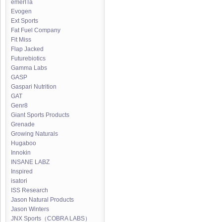
emerITa
Evogen
Ext Sports
Fat Fuel Company
Fit Miss
Flap Jacked
Futurebiotics
Gamma Labs
GASP
Gaspari Nutrition
GAT
Genr8
Giant Sports Products
Grenade
Growing Naturals
Hugaboo
Innokin
INSANE LABZ
Inspired
isatori
ISS Research
Jason Natural Products
Jason Winters
JNX Sports（COBRA LABS）