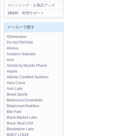
クレンジング・お風呂グッズ
調味料・料理サポート
メーカーで探す
4Dimension
5% NUTRITION
Abreva
Andalou Naturals
Ansi
Arnold by Muscle Pharm
Aspire
Athletic Certified Nutrition
Aura Cacia
Axis Labs
Beast Sports
Betancourt Essentials
Betancourt Nutrition
Bite Fuel
Black Market Labs
Black Skull USA
Blackstone Labs
BODY LOGIX