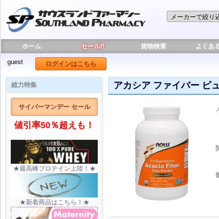
ホーム
セール!!
貨物検索
よくあ
guest
ログインはこちら
アカシア ファイバー ピュア
総力特集
サイバーマンデー セール
値引率50％超えも！
★最高峰プロテイン上陸！★
★新着商品はこちら！★