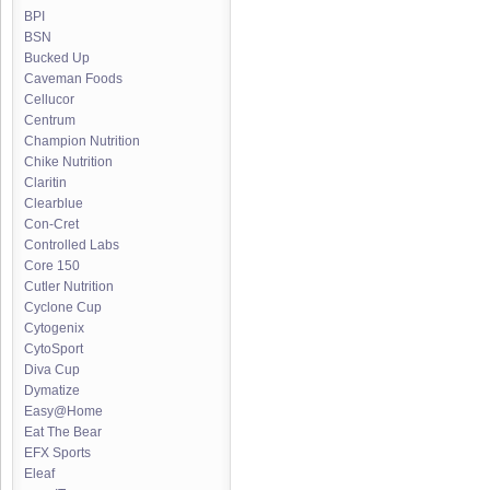
BPI
BSN
Bucked Up
Caveman Foods
Cellucor
Centrum
Champion Nutrition
Chike Nutrition
Claritin
Clearblue
Con-Cret
Controlled Labs
Core 150
Cutler Nutrition
Cyclone Cup
Cytogenix
CytoSport
Diva Cup
Dymatize
Easy@Home
Eat The Bear
EFX Sports
Eleaf