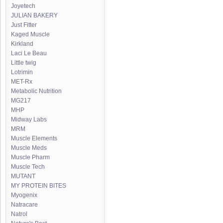
Joyetech
JULIAN BAKERY
Just Fitter
Kaged Muscle
Kirkland
Laci Le Beau
Little twig
Lotrimin
MET-Rx
Metabolic Nutrition
MG217
MHP
Midway Labs
MRM
Muscle Elements
Muscle Meds
Muscle Pharm
Muscle Tech
MUTANT
MY PROTEIN BITES
Myogenix
Natracare
Natrol