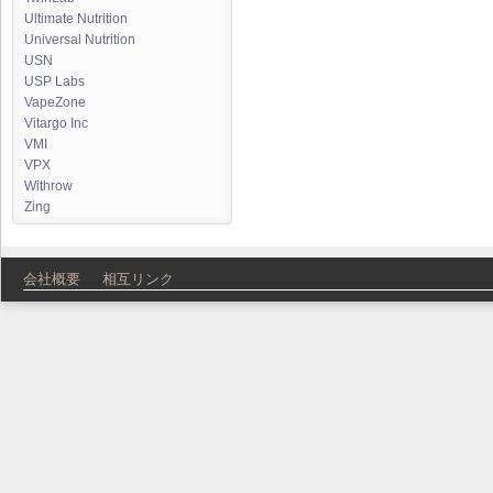
Ultimate Nutrition
Universal Nutrition
USN
USP Labs
VapeZone
Vitargo Inc
VMI
VPX
Withrow
Zing
会社概要
相互リンク