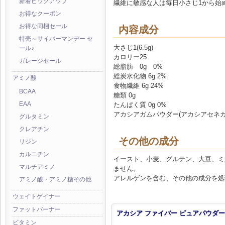
新着ピックアップ
繊維に敏感な人は毎日小さじ1から始
お得なクーポン
お得な同梱セール
内容成分
特売～サイバーマンデー セ
大さじ1(6.5g)
ール♪
カロリー25
ガレージセール
総脂肪 0g 0%
総炭水化物 6g 2%
アミノ酸
食物繊維 6g 24%
BCAA
糖類 0g
たんぱく質 0g 0%
EAA
アカシアガムパウダー(アカシアセネガル) 6.
グルタミン
クレアチン
その他の成分
リジン
カルニチン
イースト、小麦、グルテン、大豆、ミ
マルチアミノ
ません。
アレルゲンを含む、その他の成分を処
アミノ酸・アミノ糖その他
ウェイトゲイナー
ファットバーナー
アカシア ファイバー ピュアパウダー (1
ビタミン