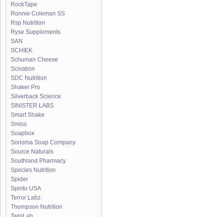
RockTape
Ronnie Coleman SS
Rsp Nutrition
Ryse Supplements
SAN
SCHIEK
Schuman Cheese
Scivation
SDC Nutrition
Shaker Pro
Silverback Science
SINISTER LABS
Smart Shake
Smiss
Soapbox
Sonoma Soap Company
Source Naturals
Southland Pharmacy
Species Nutrition
Spider
Spinto USA
Terror Labz
Thompson Nutrition
TwinLab