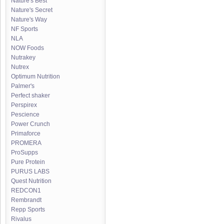
Nature's Best
Nature's Secret
Nature's Way
NF Sports
NLA
NOW Foods
Nutrakey
Nutrex
Optimum Nutrition
Palmer's
Perfect shaker
Perspirex
Pescience
Power Crunch
Primaforce
PROMERA
ProSupps
Pure Protein
PURUS LABS
Quest Nutrition
REDCON1
Rembrandt
Repp Sports
Rivalus