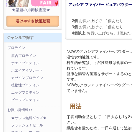
アカシア ファイバー ピュアパウダー (1
★話題の排卵検査薬★
2個
お買い上げで、1個あたり
溶けやすさ検証動画
3個
お買い上げで、1個あたり
4個以上
お買い上げなら、1個あた
ジャンルで探す
プロテイン
NOWのアカシアファイバーパウダー
混合プロテイン
溶性食物繊維です。
科学的研究は、可溶性繊維は食事の一
ホエイプロテイン
れています。
ホエイアイソレート
健康な腸管内菌叢をサポートするのと
カゼインプロテイン
です。
NOWのアカシアファイバーパウダー
植物性プロテイン
ていません。
エッグプロテイン
ビーフプロテイン
用法
お買い得情報♪♪
栄養補助食品として、1日大さじ1を8オ
★サウス無料グッズ★
さい。
フラッシュ！セール
繊維含有量のため、一日を通して追加