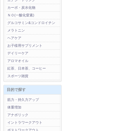
エナジードリンク
カーボ・炭水化物
ＮＯ(一酸化窒素)
グルコサミン&コンドロイチン
メラトニン
ヘアケア
お子様用サプリメント
デイリーケア
アロマオイル
紅茶、日本茶、コーヒー
スポーツ雑貨
目的で探す
筋力・持久力アップ
体重増加
アナボリック
イントラワークアウト
ポストワークアウト