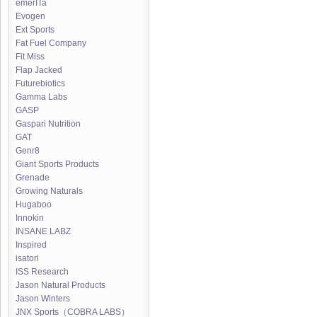
emerITa
Evogen
Ext Sports
Fat Fuel Company
Fit Miss
Flap Jacked
Futurebiotics
Gamma Labs
GASP
Gaspari Nutrition
GAT
Genr8
Giant Sports Products
Grenade
Growing Naturals
Hugaboo
Innokin
INSANE LABZ
Inspired
isatori
ISS Research
Jason Natural Products
Jason Winters
JNX Sports（COBRA LABS）