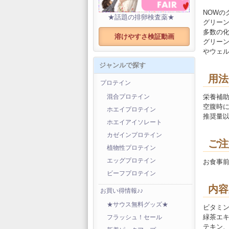
NOW
★話題の排卵検査薬★
グリー
多数の
溶けやすさ検証動画
グリー
やウェ
ジャンルで探す
用法
プロテイン
栄養補助
混合プロテイン
空腹時
ホエイプロテイン
推奨量
ホエイアイソレート
カゼインプロテイン
ご注
植物性プロテイン
エッグプロテイン
お食事
ビーフプロテイン
内容
お買い得情報♪♪
★サウス無料グッズ★
ビタミンC
緑茶エキ
フラッシュ！セール
テキン、