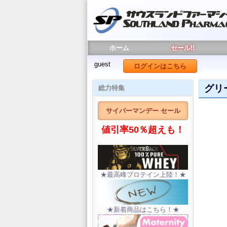
ホーム
セール!!
guest
ログインはこちら
グリ
総力特集
サイバーマンデー セール
値引率50％超えも！
★最高峰プロテイン上陸！★
★新着商品はこちら！★