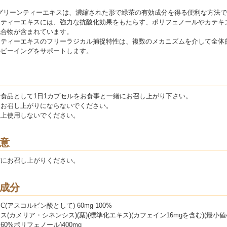
のグリーンティーエキスは、濃縮された形で緑茶の有効成分を得る便利な方法
ンティーエキスには、強力な抗酸化効果をもたらす、ポリフェノールやカテキ
化合物が含まれています。
ンティーエキスのフリーラジカル捕捉特性は、複数のメカニズムを介して全体
ルビーイングをサポートします。
食品として1日1カプセルをお食事と一緒にお召し上がり下さい。
にお召し上がりにならないでください。
以上使用しないでください。
意
前にお召し上がりください。
成分
(アスコルビン酸として) 60mg 100%
ス(カメリア・シネンシス)(葉)(標準化エキス)(カフェイン16mgを含む)(最小値
60%ポリフェノール)400mg