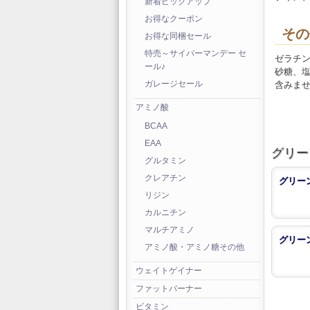
新着ピックアップ
お得なクーポン
その
お得な同梱セール
特売～サイバーマンデー セ
ゼラチ
ール♪
砂糖、
含みま
ガレージセール
アミノ酸
BCAA
EAA
グリー
グルタミン
クレアチン
グリーン
リジン
カルニチン
マルチアミノ
グリーン
アミノ酸・アミノ糖その他
ウェイトゲイナー
ファットバーナー
ビタミン