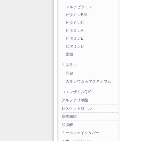
マルチビタミン
ビタミンB群
ビタミンC
ビタミンA
ビタミンE
ビタミンD
葉酸
ミネラル
亜鉛
カルシウム＆マグネシウム
コエンザイムQ10
アルファリポ酸
レスベラトロール
食物繊維
脂肪酸
ミールシェイク＆バー