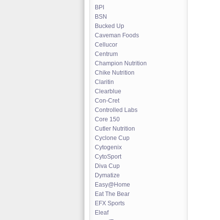
BPI
BSN
Bucked Up
Caveman Foods
Cellucor
Centrum
Champion Nutrition
Chike Nutrition
Claritin
Clearblue
Con-Cret
Controlled Labs
Core 150
Cutler Nutrition
Cyclone Cup
Cytogenix
CytoSport
Diva Cup
Dymatize
Easy@Home
Eat The Bear
EFX Sports
Eleaf