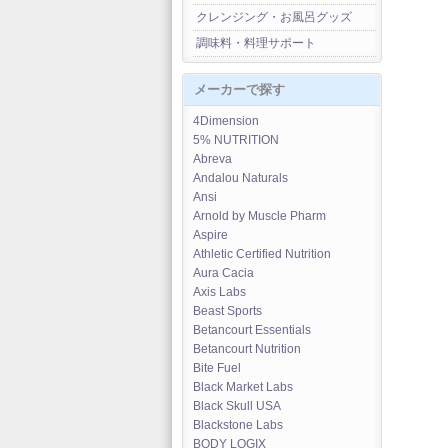
クレンジング・お風呂グッズ
調味料・料理サポート
メーカーで探す
4Dimension
5% NUTRITION
Abreva
Andalou Naturals
Ansi
Arnold by Muscle Pharm
Aspire
Athletic Certified Nutrition
Aura Cacia
Axis Labs
Beast Sports
Betancourt Essentials
Betancourt Nutrition
Bite Fuel
Black Market Labs
Black Skull USA
Blackstone Labs
BODY LOGIX