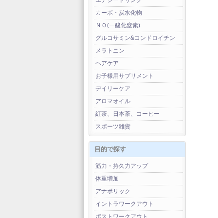
エナジードリンク
カーボ・炭水化物
ＮＯ(一酸化窒素)
グルコサミン&コンドロイチン
メラトニン
ヘアケア
お子様用サプリメント
デイリーケア
アロマオイル
紅茶、日本茶、コーヒー
スポーツ雑貨
目的で探す
筋力・持久力アップ
体重増加
アナボリック
イントラワークアウト
ポストワークアウト