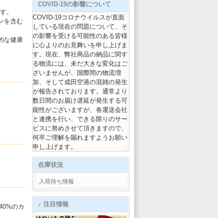
COVID-19の影響について
です。
COVID-19コロナウイルスが直面
ンを含む
している現在の問題について、そ
の影響を受ける可能性のある皆様
的な健康
に心よりのお見舞いを申し上げま
す。現在、弊社商品の納品に関す
る物流には、未だ大きな変化はご
ざいませんが、国際間の物流増
加、そして成田空港の混雑の発生
が報告されております。通常より
数日間のお届け遅延が発生する可
能性がございますが、各運送会社
と連携を行い、できる限りのサー
ビスに努めさせて頂きますので、
何卒ご理解を賜れますようお願い
申し上げます。
在庫状況
入荷待ち情報
♪ 注目情報
40%のカ