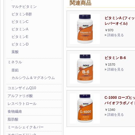
関連商品
マルチビタミン
ビタミンB群
ビタミンA (フィ
ビタミンC
レバーオイル)
ビタミンA
￥970
»
詳細を見る
ビタミンE
ビタミンD
葉酸
ビタミン B-6
ミネラル
￥1570
»
詳細を見る
亜鉛
カルシウム＆マグネシウム
コエンザイムQ10
アルファリポ酸
C-1000 ローズヒ
バイオフラボノイ
レスベラトロール
￥1340
食物繊維
»
詳細を見る
脂肪酸
ミールシェイク＆バー