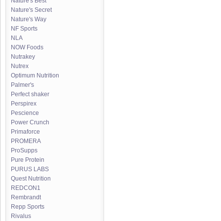
Nature's Best
Nature's Secret
Nature's Way
NF Sports
NLA
NOW Foods
Nutrakey
Nutrex
Optimum Nutrition
Palmer's
Perfect shaker
Perspirex
Pescience
Power Crunch
Primaforce
PROMERA
ProSupps
Pure Protein
PURUS LABS
Quest Nutrition
REDCON1
Rembrandt
Repp Sports
Rivalus