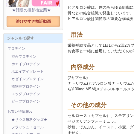
ヒアルロン酸は、体のあらゆる組織に
★話題の排卵検査薬★
骨などの結合組織で発生しています。
ヒアルロン酸は関節液の重要な構成要
溶けやすさ検証動画
用法
ジャンルで探す
栄養補助食品として1日1から2回2カ
プロテイン
お食事と一緒に使用していただくのが
混合プロテイン
ホエイプロテイン
内容成分
ホエイアイソレート
(2カプセル)
カゼインプロテイン
ナトリウム(ヒアルロン酸ナトリウムから
植物性プロテイン
ら)100mg MSM(メチルスルホニルメタ
エッグプロテイン
ビーフプロテイン
その他の成分
お買い得情報♪♪
セルロース（カプセル）、ステアリン
★サウス無料グッズ★
ベジタリアンフォーミュラ。
砂糖、でんぷん、イースト、小麦、グ
フラッシュ！セール
ません。