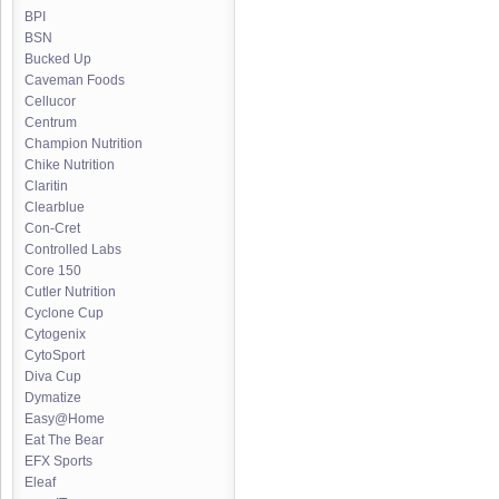
BPI
BSN
Bucked Up
Caveman Foods
Cellucor
Centrum
Champion Nutrition
Chike Nutrition
Claritin
Clearblue
Con-Cret
Controlled Labs
Core 150
Cutler Nutrition
Cyclone Cup
Cytogenix
CytoSport
Diva Cup
Dymatize
Easy@Home
Eat The Bear
EFX Sports
Eleaf