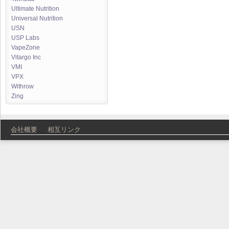
Ultimate Nutrition
Universal Nutrition
USN
USP Labs
VapeZone
Vitargo Inc
VMI
VPX
Withrow
Zing
会社概要
相互リンク