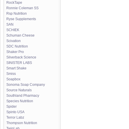
RockTape
Ronnie Coleman SS
Rsp Nutrition
Ryse Supplements
SAN
SCHIEK
Schuman Cheese
Scivation
SDC Nutrition
Shaker Pro
Silverback Science
SINISTER LABS
Smart Shake
Smiss
Soapbox
Sonoma Soap Company
Source Naturals
Southland Pharmacy
Species Nutrition
Spider
Spinto USA
Terror Labz
Thompson Nutrition
TwinLab