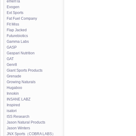
emerITa
Evogen
Ext Sports
Fat Fuel Company
Fit Miss
Flap Jacked
Futurebiotics
Gamma Labs
GASP
Gaspari Nutrition
GAT
Genr8
Giant Sports Products
Grenade
Growing Naturals
Hugaboo
Innokin
INSANE LABZ
Inspired
isatori
ISS Research
Jason Natural Products
Jason Winters
JNX Sports（COBRA LABS）