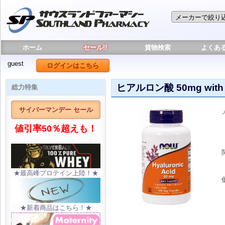
ホーム
セール!!
貨物検索
よくあ
guest
ログインはこちら
ヒアルロン酸 50mg with
総力特集
サイバーマンデー セール
値引率50％超えも！
★最高峰プロテイン上陸！★
★新着商品はこちら！★