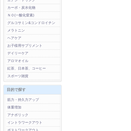
エナジードリンク
カーボ・炭水化物
ＮＯ(一酸化窒素)
グルコサミン&コンドロイチン
メラトニン
ヘアケア
お子様用サプリメント
デイリーケア
アロマオイル
紅茶、日本茶、コーヒー
スポーツ雑貨
目的で探す
筋力・持久力アップ
体重増加
アナボリック
イントラワークアウト
ポストワークアウト