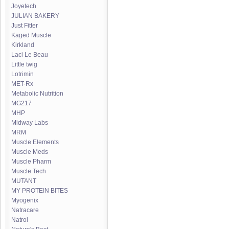
Joyetech
JULIAN BAKERY
Just Fitter
Kaged Muscle
Kirkland
Laci Le Beau
Little twig
Lotrimin
MET-Rx
Metabolic Nutrition
MG217
MHP
Midway Labs
MRM
Muscle Elements
Muscle Meds
Muscle Pharm
Muscle Tech
MUTANT
MY PROTEIN BITES
Myogenix
Natracare
Natrol