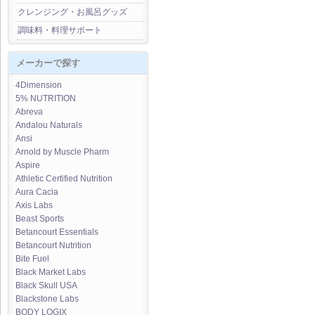
クレンジング・お風呂グッズ
調味料・料理サポート
メーカーで探す
4Dimension
5% NUTRITION
Abreva
Andalou Naturals
Ansi
Arnold by Muscle Pharm
Aspire
Athletic Certified Nutrition
Aura Cacia
Axis Labs
Beast Sports
Betancourt Essentials
Betancourt Nutrition
Bite Fuel
Black Market Labs
Black Skull USA
Blackstone Labs
BODY LOGIX