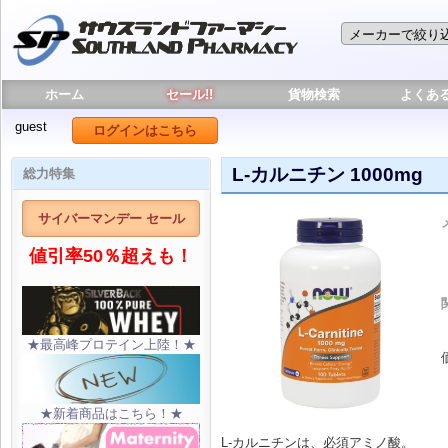
ホーム
セール!!
貨物検索
よくあ
guest
ログインはこちら
L-カルニチン 1000mg
総力特集
サイバーマンデー セール
値引率50％超えも！
★最高峰プロテイン上陸！★
★新着商品はこちら！★
L-カルニチンは、必須アミノ酸。