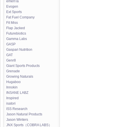
emerITa
Evogen
Ext Sports
Fat Fuel Company
Fit Miss
Flap Jacked
Futurebiotics
Gamma Labs
GASP
Gaspari Nutrition
GAT
Genr8
Giant Sports Products
Grenade
Growing Naturals
Hugaboo
Innokin
INSANE LABZ
Inspired
isatori
ISS Research
Jason Natural Products
Jason Winters
JNX Sports（COBRA LABS）