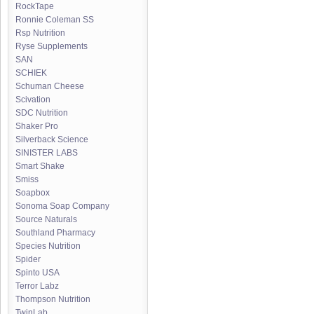
RockTape
Ronnie Coleman SS
Rsp Nutrition
Ryse Supplements
SAN
SCHIEK
Schuman Cheese
Scivation
SDC Nutrition
Shaker Pro
Silverback Science
SINISTER LABS
Smart Shake
Smiss
Soapbox
Sonoma Soap Company
Source Naturals
Southland Pharmacy
Species Nutrition
Spider
Spinto USA
Terror Labz
Thompson Nutrition
TwinLab