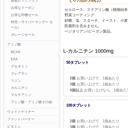
新着ピックアップ
お得なクーポン
セルロース、ステアリン酸（植物由来
野菜コーティング
お得な同梱セール
砂糖、塩、スターチ、イースト、小麦
特売～サイバーマンデー セ
防腐剤を含みません。
ール♪
ベジタリアン/ビーガン製品。
ガレージセール
アミノ酸
L-カルニチン 1000mg
BCAA
EAA
50タブレット
グルタミン
クレアチン
2個
お買い上げで、1個あたり
リジン
3個
お買い上げで、1個あたり
カルニチン
4個以上
お買い上げなら、1個あた
マルチアミノ
アミノ酸・アミノ糖その他
100タブレット
ウェイトゲイナー
ファットバーナー
2個
お買い上げで、1個あたり
ビタミン
3個
お買い上げで、1個あたり