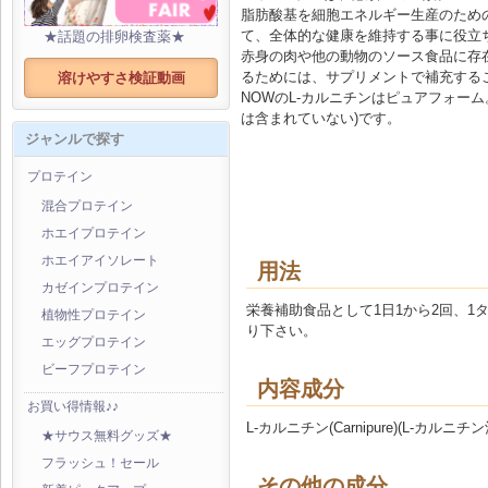
脂肪酸基を細胞エネルギー生産のため
て、全体的な健康を維持する事に役立
★話題の排卵検査薬★
赤身の肉や他の動物のソース食品に存
るためには、サプリメントで補充する
溶けやすさ検証動画
NOWのL-カルニチンはピュアフォー
は含まれていない)です。
ジャンルで探す
プロテイン
混合プロテイン
ホエイプロテイン
ホエイアイソレート
用法
カゼインプロテイン
栄養補助食品として1日1から2回、
植物性プロテイン
り下さい。
エッグプロテイン
ビーフプロテイン
内容成分
お買い得情報♪♪
L-カルニチン(Carnipure)(L-カルニチン酒
★サウス無料グッズ★
フラッシュ！セール
その他の成分