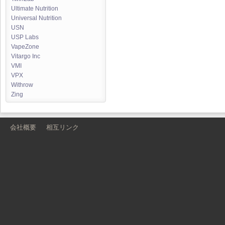
Ultimate Nutrition
Universal Nutrition
USN
USP Labs
VapeZone
Vitargo Inc
VMI
VPX
Withrow
Zing
会社概要
相互リンク