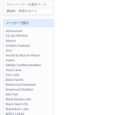
クレンジング・お風呂グッズ
調味料・料理サポート
メーカーで探す
4Dimension
5% NUTRITION
Abreva
Andalou Naturals
Ansi
Arnold by Muscle Pharm
Aspire
Athletic Certified Nutrition
Aura Cacia
Axis Labs
Beast Sports
Betancourt Essentials
Betancourt Nutrition
Bite Fuel
Black Market Labs
Black Skull USA
Blackstone Labs
BODY LOGIX