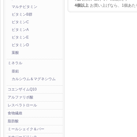
4個以上
お買い上げなら、1個あた
マルチビタミン
ビタミンB群
ビタミンC
ビタミンA
ビタミンE
ビタミンD
葉酸
ミネラル
亜鉛
カルシウム＆マグネシウム
コエンザイムQ10
アルファリポ酸
レスベラトロール
食物繊維
脂肪酸
ミールシェイク＆バー