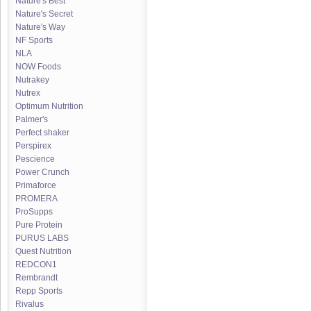
Nature's Best
Nature's Secret
Nature's Way
NF Sports
NLA
NOW Foods
Nutrakey
Nutrex
Optimum Nutrition
Palmer's
Perfect shaker
Perspirex
Pescience
Power Crunch
Primaforce
PROMERA
ProSupps
Pure Protein
PURUS LABS
Quest Nutrition
REDCON1
Rembrandt
Repp Sports
Rivalus