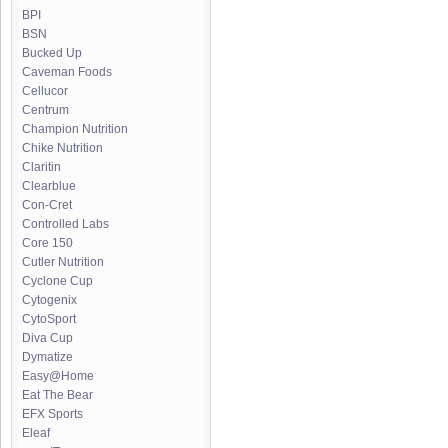
BPI
BSN
Bucked Up
Caveman Foods
Cellucor
Centrum
Champion Nutrition
Chike Nutrition
Claritin
Clearblue
Con-Cret
Controlled Labs
Core 150
Cutler Nutrition
Cyclone Cup
Cytogenix
CytoSport
Diva Cup
Dymatize
Easy@Home
Eat The Bear
EFX Sports
Eleaf