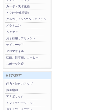
エナジードリンク
カーボ・炭水化物
ＮＯ(一酸化窒素)
グルコサミン&コンドロイチン
メラトニン
ヘアケア
お子様用サプリメント
デイリーケア
アロマオイル
紅茶、日本茶、コーヒー
スポーツ雑貨
目的で探す
筋力・持久力アップ
体重増加
アナボリック
イントラワークアウト
ポストワークアウト