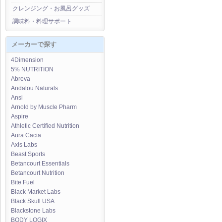
クレンジング・お風呂グッズ
調味料・料理サポート
メーカーで探す
4Dimension
5% NUTRITION
Abreva
Andalou Naturals
Ansi
Arnold by Muscle Pharm
Aspire
Athletic Certified Nutrition
Aura Cacia
Axis Labs
Beast Sports
Betancourt Essentials
Betancourt Nutrition
Bite Fuel
Black Market Labs
Black Skull USA
Blackstone Labs
BODY LOGIX