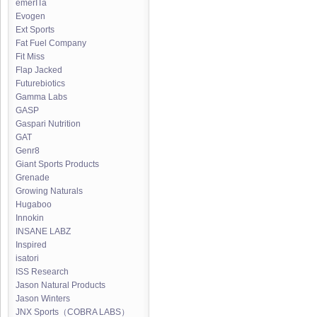
emerITa
Evogen
Ext Sports
Fat Fuel Company
Fit Miss
Flap Jacked
Futurebiotics
Gamma Labs
GASP
Gaspari Nutrition
GAT
Genr8
Giant Sports Products
Grenade
Growing Naturals
Hugaboo
Innokin
INSANE LABZ
Inspired
isatori
ISS Research
Jason Natural Products
Jason Winters
JNX Sports（COBRA LABS）