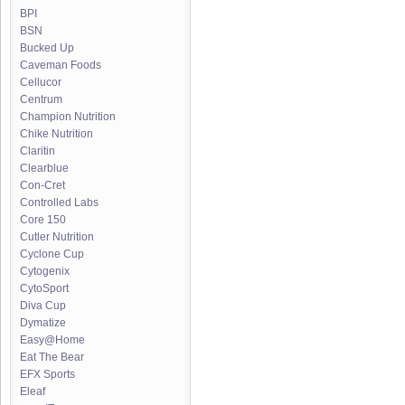
BPI
BSN
Bucked Up
Caveman Foods
Cellucor
Centrum
Champion Nutrition
Chike Nutrition
Claritin
Clearblue
Con-Cret
Controlled Labs
Core 150
Cutler Nutrition
Cyclone Cup
Cytogenix
CytoSport
Diva Cup
Dymatize
Easy@Home
Eat The Bear
EFX Sports
Eleaf