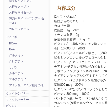
新着ピックアップ
お得なクーポン
内容成分
お得な同梱セール
(2ソフトジェル)
特売～サイバーマンデー セ
脂肪からのカロリー10
ール♪
カロリー10
ガレージセール
総脂肪 1g 2%*
トランス脂肪 0g †
アミノ酸
多価不飽和脂肪 0.5g †
ビタミンA [40%パルミチン酸レチニ
BCAA
ら] 10,000 IU 200%
EAA
ビタミンC(アスコルビン酸として)300m
グルタミン
ビタミンD(コレカルシフェロールとして)4
クレアチン
ビタミンE(d-アルファトコフェロールとして
チアミン(チアミン塩酸から)(ビタミンB-1
リジン
リボフラビン(ビタミンB-2)50mg 29
カルニチン
ナイアシン(ナイアシンアミドとして)(ビタ
マルチアミノ
ビタミンB-6(ピリドキシン塩酸から)50 
葉酸800 mcg 200%
アミノ酸・アミノ糖その他
ビタミンB-12(シアノコバラミンとして)1
ウェイトゲイナー
ビオチン300 mcg 100%
パントテン酸(D-パントテン酸カルシウム
ファットバーナー
カルシウム(炭酸カルシウム、クエン酸
ビタミン