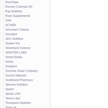
RockTape
Ronnie Coleman SS
Rsp Nutrition
Ryse Supplements
SAN
SCHIEK
Schuman Cheese
Scivation
SDC Nutrition
Shaker Pro
Silverback Science
SINISTER LABS
Smart Shake
Smiss
Soapbox
Sonoma Soap Company
Source Naturals
Southland Pharmacy
Species Nutrition
Spider
Spinto USA
Terror Labz
Thompson Nutrition
TwinLab