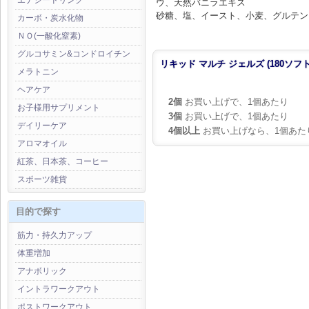
エナジードリンク
ウ、天然バニラエキス
砂糖、塩、イースト、小麦、グルテン
カーボ・炭水化物
ＮＯ(一酸化窒素)
グルコサミン&コンドロイチン
リキッド マルチ ジェルズ (180ソフ
メラトニン
ヘアケア
2個
お買い上げで、1個あたり
お子様用サプリメント
3個
お買い上げで、1個あたり
デイリーケア
4個以上
お買い上げなら、1個あた
アロマオイル
紅茶、日本茶、コーヒー
スポーツ雑貨
目的で探す
筋力・持久力アップ
体重増加
アナボリック
イントラワークアウト
ポストワークアウト