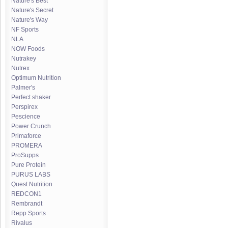
Nature's Best
Nature's Secret
Nature's Way
NF Sports
NLA
NOW Foods
Nutrakey
Nutrex
Optimum Nutrition
Palmer's
Perfect shaker
Perspirex
Pescience
Power Crunch
Primaforce
PROMERA
ProSupps
Pure Protein
PURUS LABS
Quest Nutrition
REDCON1
Rembrandt
Repp Sports
Rivalus