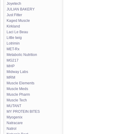
Joyetech
JULIAN BAKERY
Just Fitter
Kaged Muscle
Kirkland
Laci Le Beau
Little twig
Lotrimin
MET-Rx
Metabolic Nutrition
MG217
MHP
Midway Labs
MRM
Muscle Elements
Muscle Meds
Muscle Pharm
Muscle Tech
MUTANT
MY PROTEIN BITES
Myogenix
Natracare
Natrol