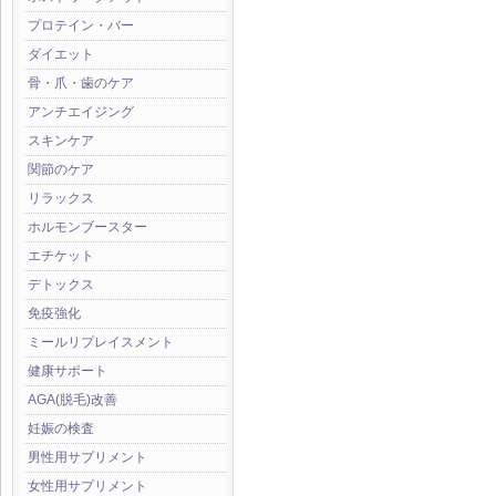
プロテイン・バー
ダイエット
骨・爪・歯のケア
アンチエイジング
スキンケア
関節のケア
リラックス
ホルモンブースター
エチケット
デトックス
免疫強化
ミールリプレイスメント
健康サポート
AGA(脱毛)改善
妊娠の検査
男性用サプリメント
女性用サプリメント