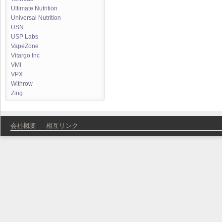
Ultimate Nutrition
Universal Nutrition
USN
USP Labs
VapeZone
Vitargo Inc
VMI
VPX
Withrow
Zing
会社概要
相互リンク