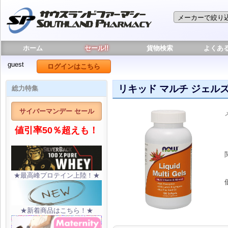
ホーム
セール!!
貨物検索
よくあ
guest
ログインはこちら
リキッド マルチ ジェルズ 
総力特集
サイバーマンデー セール
値引率50％超えも！
★最高峰プロテイン上陸！★
★新着商品はこちら！★