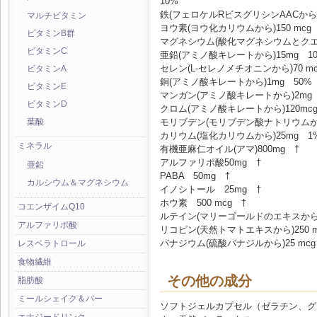
10%
鉄(フェロケルRビスグリシンAACから**
マルチビタミン
ヨウ素(ヨウ化カリウムから)150 mcg 
ビタミンB群
マグネシウム(酸化マグネシウムとクエン
ビタミンC
亜鉛(アミノ酸キレートから)15mg 10
セレン(L-セレノメチオニンから)70 mc
ビタミンA
銅(アミノ酸キレートから)1mg 50%
ビタミンE
マンガン(アミノ酸キレートから)2mg 
ビタミンD
クロム(アミノ酸キレートから)120mcg
モリブデン(モリブデン酸ナトリウムから)
葉酸
カリウム(塩化カリウムから)25mg 1
ミネラル
有機亜麻仁オイル(アマ)800mg †
アルファリポ酸50mg †
亜鉛
PABA 50mg †
カルシウム＆マグネシウム
イノシトール 25mg †
ホウ素 500 mcg †
コエンザイムQ10
ルテイン(マリーゴールドのエキスから)2
アルファリポ酸
リコピン(天然トマトエキスから)250 m
バナジウム(硫酸バナジルから)25 mcg
レスベラトロール
食物繊維
その他の成分
脂肪酸
ミールシェイク＆バー
ソフトジェルカプセル（ゼラチン、グ