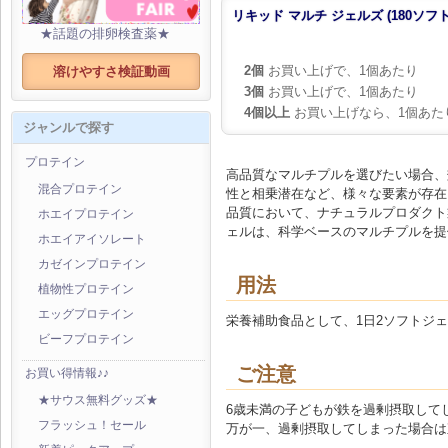
リキッド マルチ ジェルズ (180ソフ
★話題の排卵検査薬★
2個
お買い上げで、1個あたり
溶けやすさ検証動画
3個
お買い上げで、1個あたり
4個以上
お買い上げなら、1個あた
ジャンルで探す
プロテイン
高品質なマルチプルを選びたい場合、
混合プロテイン
性と相乗潜在など、様々な要素が存在
品質において、ナチュラルプロダクト
ホエイプロテイン
ェルは、科学ベースのマルチプルを提
ホエイアイソレート
カゼインプロテイン
用法
植物性プロテイン
エッグプロテイン
栄養補助食品として、1日2ソフトジ
ビーフプロテイン
ご注意
お買い得情報♪♪
★サウス無料グッズ★
6歳未満の子どもが鉄を過剰摂取して
フラッシュ！セール
万が一、過剰摂取してしまった場合は