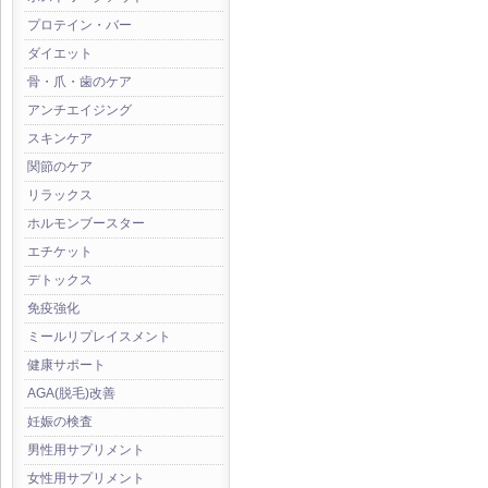
プロテイン・バー
ダイエット
骨・爪・歯のケア
アンチエイジング
スキンケア
関節のケア
リラックス
ホルモンブースター
エチケット
デトックス
免疫強化
ミールリプレイスメント
健康サポート
AGA(脱毛)改善
妊娠の検査
男性用サプリメント
女性用サプリメント