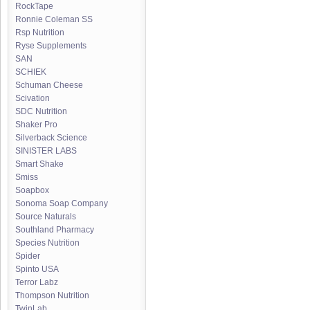
RockTape
Ronnie Coleman SS
Rsp Nutrition
Ryse Supplements
SAN
SCHIEK
Schuman Cheese
Scivation
SDC Nutrition
Shaker Pro
Silverback Science
SINISTER LABS
Smart Shake
Smiss
Soapbox
Sonoma Soap Company
Source Naturals
Southland Pharmacy
Species Nutrition
Spider
Spinto USA
Terror Labz
Thompson Nutrition
TwinLab