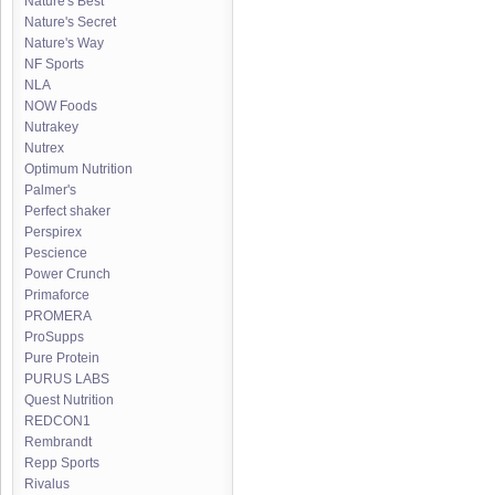
Nature's Best
Nature's Secret
Nature's Way
NF Sports
NLA
NOW Foods
Nutrakey
Nutrex
Optimum Nutrition
Palmer's
Perfect shaker
Perspirex
Pescience
Power Crunch
Primaforce
PROMERA
ProSupps
Pure Protein
PURUS LABS
Quest Nutrition
REDCON1
Rembrandt
Repp Sports
Rivalus