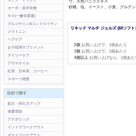
エナジードリンク
ウ、天然バニラエキス
砂糖、塩、イースト、小麦、グルテン
カーボ・炭水化物
ＮＯ(一酸化窒素)
グルコサミン&コンドロイチン
リキッド マルチ ジェルズ (60ソフト
メラトニン
ヘアケア
2個
お買い上げで、1個あたり
お子様用サプリメント
3個
お買い上げで、1個あたり
デイリーケア
4個以上
お買い上げなら、1個あた
アロマオイル
紅茶、日本茶、コーヒー
スポーツ雑貨
目的で探す
筋力・持久力アップ
体重増加
アナボリック
イントラワークアウト
ポストワークアウト