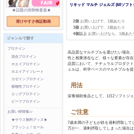
リキッド マルチ ジェルズ (60ソフト
★話題の排卵検査薬★
2個
お買い上げで、1個あたり
溶けやすさ検証動画
3個
お買い上げで、1個あたり
4個以上
お買い上げなら、1個あた
ジャンルで探す
プロテイン
高品質なマルチプルを選びたい場合、
混合プロテイン
性と相乗潜在など、様々な要素が存在
品質において、ナチュラルプロダクト
ホエイプロテイン
ェルは、科学ベースのマルチプルを提
ホエイアイソレート
カゼインプロテイン
用法
植物性プロテイン
エッグプロテイン
栄養補助食品として、1日2ソフトジ
ビーフプロテイン
ご注意
お買い得情報♪♪
★サウス無料グッズ★
7歳未満の子どもが鉄を過剰摂取して
フラッシュ！セール
万が一、過剰摂取してしまった場合は