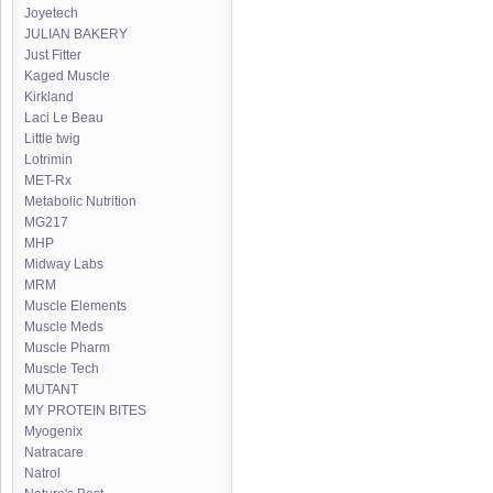
Joyetech
JULIAN BAKERY
Just Fitter
Kaged Muscle
Kirkland
Laci Le Beau
Little twig
Lotrimin
MET-Rx
Metabolic Nutrition
MG217
MHP
Midway Labs
MRM
Muscle Elements
Muscle Meds
Muscle Pharm
Muscle Tech
MUTANT
MY PROTEIN BITES
Myogenix
Natracare
Natrol