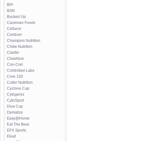
BPI
BSN
Bucked Up
Caveman Foods
Cellucor
Centrum
Champion Nutrition
Chike Nutrition
Claritin
Clearblue
Con-Cret
Controlled Labs
Core 150
Cutler Nutrition
Cyclone Cup
Cytogenix
CytoSport
Diva Cup
Dymatize
Easy@Home
Eat The Bear
EFX Sports
Eleaf