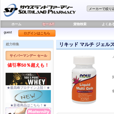
ホーム
セール!!
貨物検索
よくあ
guest
ログインはこちら
リキッド マルチ ジェルズ
総力特集
サイバーマンデー セール
値引率50％超えも！
★最高峰プロテイン上陸！★
★新着商品はこちら！★