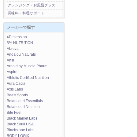
クレンジング・お風呂グッズ
調味料・料理サポート
メーカーで探す
4Dimension
5% NUTRITION
Abreva
Andalou Naturals
Ansi
Arnold by Muscle Pharm
Aspire
Athletic Certified Nutrition
Aura Cacia
Axis Labs
Beast Sports
Betancourt Essentials
Betancourt Nutrition
Bite Fuel
Black Market Labs
Black Skull USA
Blackstone Labs
BODY LOGIX