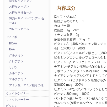
新着ピックアップ
お得なクーポン
内容成分
お得な同梱セール
(2ソフトジェル)
特売～サイバーマンデー セ
脂肪からのカロリー10
ール♪
カロリー10
ガレージセール
総脂肪 1g 2%*
トランス脂肪 0g †
アミノ酸
多価不飽和脂肪 0.5g †
ビタミンA [40%パルミチン酸レチニ
BCAA
ら] 10,000 IU 200%
EAA
ビタミンC(アスコルビン酸として)300m
グルタミン
ビタミンD(コレカルシフェロールとして)4
クレアチン
ビタミンE(d-アルファトコフェロールとして
チアミン(チアミン塩酸から)(ビタミンB-1
リジン
リボフラビン(ビタミンB-2)50mg 29
カルニチン
ナイアシン(ナイアシンアミドとして)(ビタ
マルチアミノ
ビタミンB-6(ピリドキシン塩酸から)50 
葉酸800 mcg 200%
アミノ酸・アミノ糖その他
ビタミンB-12(シアノコバラミンとして)1
ウェイトゲイナー
ビオチン300 mcg 100%
パントテン酸(D-パントテン酸カルシウム
ファットバーナー
カルシウム(炭酸カルシウム、クエン酸
ビタミン