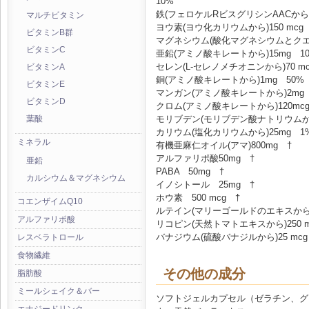
10%
鉄(フェロケルRビスグリシンAACから**
マルチビタミン
ヨウ素(ヨウ化カリウムから)150 mcg 
ビタミンB群
マグネシウム(酸化マグネシウムとクエン
ビタミンC
亜鉛(アミノ酸キレートから)15mg 10
セレン(L-セレノメチオニンから)70 mc
ビタミンA
銅(アミノ酸キレートから)1mg 50%
ビタミンE
マンガン(アミノ酸キレートから)2mg 
ビタミンD
クロム(アミノ酸キレートから)120mcg
モリブデン(モリブデン酸ナトリウムから)
葉酸
カリウム(塩化カリウムから)25mg 1
ミネラル
有機亜麻仁オイル(アマ)800mg †
アルファリポ酸50mg †
亜鉛
PABA 50mg †
カルシウム＆マグネシウム
イノシトール 25mg †
ホウ素 500 mcg †
コエンザイムQ10
ルテイン(マリーゴールドのエキスから)2
アルファリポ酸
リコピン(天然トマトエキスから)250 m
バナジウム(硫酸バナジルから)25 mcg
レスベラトロール
食物繊維
その他の成分
脂肪酸
ミールシェイク＆バー
ソフトジェルカプセル（ゼラチン、グ