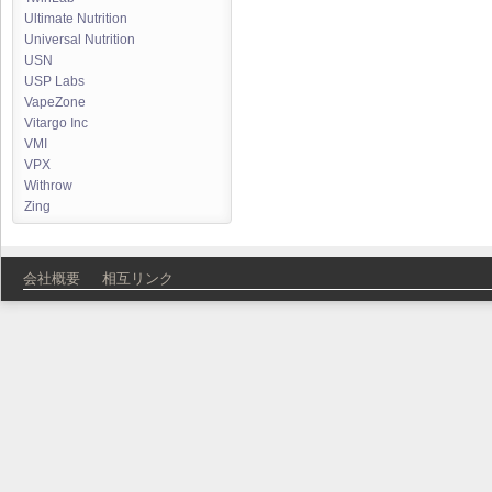
Ultimate Nutrition
Universal Nutrition
USN
USP Labs
VapeZone
Vitargo Inc
VMI
VPX
Withrow
Zing
会社概要
相互リンク