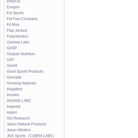
emerITa
Evogen
Ext Sports
Fat Fuel Company
Fit Miss
Flap Jacked
Futurebiotics
Gamma Labs
GASP
Gaspari Nutrition
GAT
Genr8
Giant Sports Products
Grenade
Growing Naturals
Hugaboo
Innokin
INSANE LABZ
Inspired
isatori
ISS Research
Jason Natural Products
Jason Winters
JNX Sports（COBRA LABS）