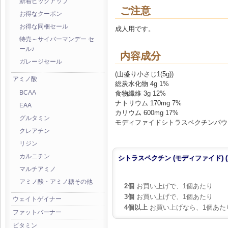
新着ピックアップ
ご注意
お得なクーポン
お得な同梱セール
成人用です。
特売～サイバーマンデー セ
ール♪
内容成分
ガレージセール
(山盛り小さじ1(5g))
アミノ酸
総炭水化物 4g 1%
食物繊維 3g 12%
BCAA
ナトリウム 170mg 7%
EAA
カリウム 600mg 17%
グルタミン
モディファイドシトラスペクチンパウダー5.
クレアチン
リジン
カルニチン
シトラスペクチン (モディファイド) (1 
マルチアミノ
アミノ酸・アミノ糖その他
2個
お買い上げで、1個あたり
3個
お買い上げで、1個あたり
ウェイトゲイナー
4個以上
お買い上げなら、1個あた
ファットバーナー
ビタミン