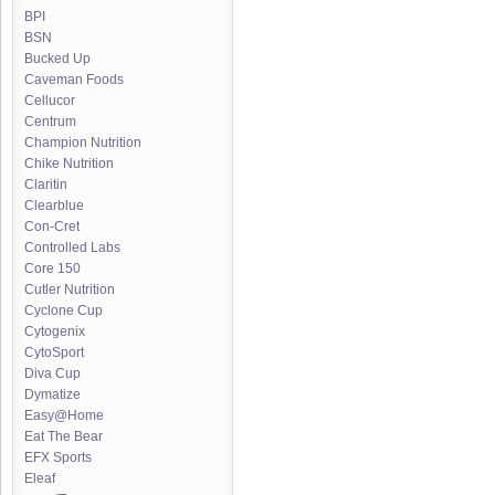
BPI
BSN
Bucked Up
Caveman Foods
Cellucor
Centrum
Champion Nutrition
Chike Nutrition
Claritin
Clearblue
Con-Cret
Controlled Labs
Core 150
Cutler Nutrition
Cyclone Cup
Cytogenix
CytoSport
Diva Cup
Dymatize
Easy@Home
Eat The Bear
EFX Sports
Eleaf