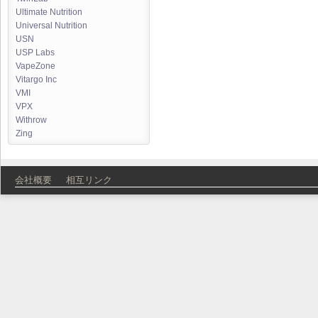
Ultimate Nutrition
Universal Nutrition
USN
USP Labs
VapeZone
Vitargo Inc
VMI
VPX
Withrow
Zing
会社概要
相互リンク