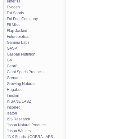
emerITa
Evogen
Ext Sports
Fat Fuel Company
Fit Miss
Flap Jacked
Futurebiotics
Gamma Labs
GASP
Gaspari Nutrition
GAT
Genr8
Giant Sports Products
Grenade
Growing Naturals
Hugaboo
Innokin
INSANE LABZ
Inspired
isatori
ISS Research
Jason Natural Products
Jason Winters
JNX Sports（COBRA LABS）