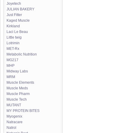
Joyetech
JULIAN BAKERY
Just Fitter
Kaged Muscle
Kirkland
Laci Le Beau
Little twig
Lotrimin
MET-Rx
Metabolic Nutrition
MG217
MHP
Midway Labs
MRM
Muscle Elements
Muscle Meds
Muscle Pharm
Muscle Tech
MUTANT
MY PROTEIN BITES
Myogenix
Natracare
Natrol