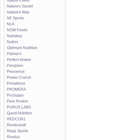
Nature's Best
Nature's Secret
Nature's Way
NF Sports
NLA
NOW Foods
Nutrakey
Nutrex
Optimum Nutrition
Palmer's
Perfect shaker
Perspirex
Pescience
Power Crunch
Primaforce
PROMERA
ProSupps
Pure Protein
PURUS LABS
Quest Nutrition
REDCON1
Rembrandt
Repp Sports
Rivalus