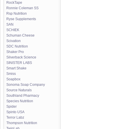
RockTape
Ronnie Coleman SS
Rsp Nutrition
Ryse Supplements
SAN
SCHIEK
Schuman Cheese
Scivation
SDC Nutrition
Shaker Pro
Silverback Science
SINISTER LABS
Smart Shake
Smiss
Soapbox
Sonoma Soap Company
Source Naturals
Southland Pharmacy
Species Nutrition
Spider
Spinto USA
Terror Labz
Thompson Nutrition
TwinLab