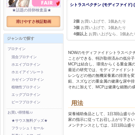
シトラスペクチン (モディファイド) (1 
★話題の排卵検査薬★
2個
お買い上げで、1個あたり
溶けやすさ検証動画
3個
お買い上げで、1個あたり
4個以上
お買い上げなら、1個あた
ジャンルで探す
プロテイン
NOWのモディファイドシトラスペクチ
混合プロテイン
ことができる、特許取得済みの低分子
MCPは結合し、環境からくる重金属
ホエイプロテイン
最近の研究では、モディファイドシト
ホエイアイソレート
レンなどの他の無機栄養素の排泄を変
カゼインプロテイン
鉛、スズなどの重金属の健康な尿中排
それに加えて、MCPは健康な細胞の
植物性プロテイン
エッグプロテイン
用法
ビーフプロテイン
お買い得情報♪♪
栄養補助食品として、1日3回山盛り小
家の指示に従ってお召し上がり下さい
★サウス無料グッズ★
メンテナンスとしては、1日1回山盛
フラッシュ！セール