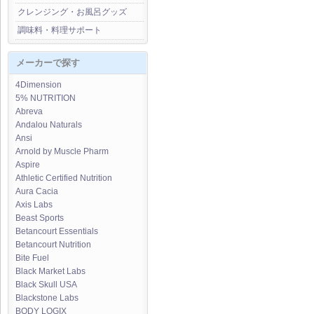
クレンジング・お風呂グッズ
調味料・料理サポート
メーカーで探す
4Dimension
5% NUTRITION
Abreva
Andalou Naturals
Ansi
Arnold by Muscle Pharm
Aspire
Athletic Certified Nutrition
Aura Cacia
Axis Labs
Beast Sports
Betancourt Essentials
Betancourt Nutrition
Bite Fuel
Black Market Labs
Black Skull USA
Blackstone Labs
BODY LOGIX