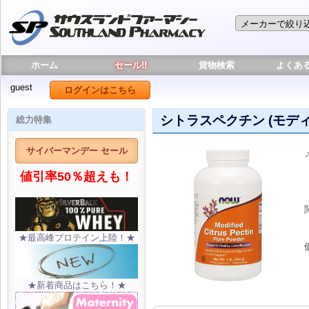
ホーム
セール!!
貨物検索
よくあ
guest
ログインはこちら
シトラスペクチン (モディファ
総力特集
サイバーマンデー セール
値引率50％超えも！
★最高峰プロテイン上陸！★
★新着商品はこちら！★