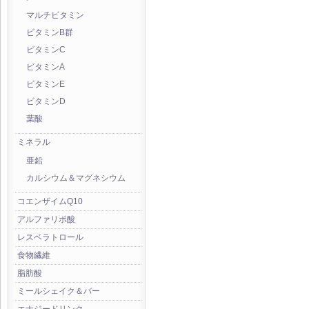
マルチビタミン
ビタミンB群
ビタミンC
ビタミンA
ビタミンE
ビタミンD
葉酸
ミネラル
亜鉛
カルシウム＆マグネシウム
コエンザイムQ10
アルファリポ酸
レスベラトロール
食物繊維
脂肪酸
ミールシェイク＆バー