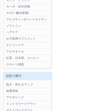
エナジードリンク
カーボ・炭水化物
ＮＯ(一酸化窒素)
グルコサミン&コンドロイチン
メラトニン
ヘアケア
お子様用サプリメント
デイリーケア
アロマオイル
紅茶、日本茶、コーヒー
スポーツ雑貨
目的で探す
筋力・持久力アップ
体重増加
アナボリック
イントラワークアウト
ポストワークアウト