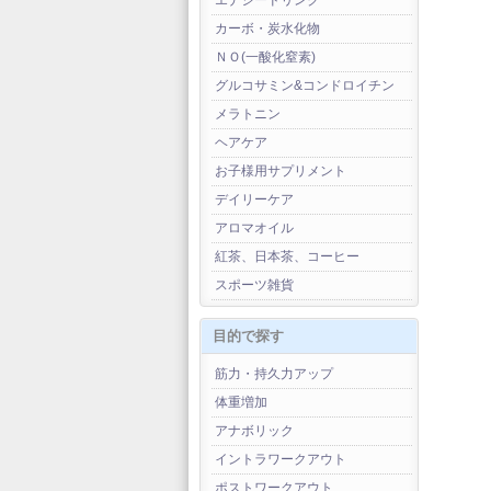
エナジードリンク
カーボ・炭水化物
ＮＯ(一酸化窒素)
グルコサミン&コンドロイチン
メラトニン
ヘアケア
お子様用サプリメント
デイリーケア
アロマオイル
紅茶、日本茶、コーヒー
スポーツ雑貨
目的で探す
筋力・持久力アップ
体重増加
アナボリック
イントラワークアウト
ポストワークアウト