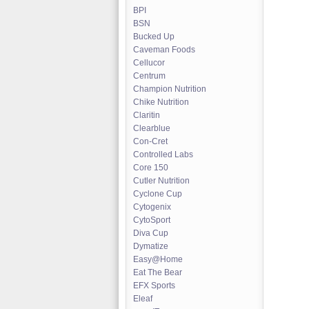
BPI
BSN
Bucked Up
Caveman Foods
Cellucor
Centrum
Champion Nutrition
Chike Nutrition
Claritin
Clearblue
Con-Cret
Controlled Labs
Core 150
Cutler Nutrition
Cyclone Cup
Cytogenix
CytoSport
Diva Cup
Dymatize
Easy@Home
Eat The Bear
EFX Sports
Eleaf