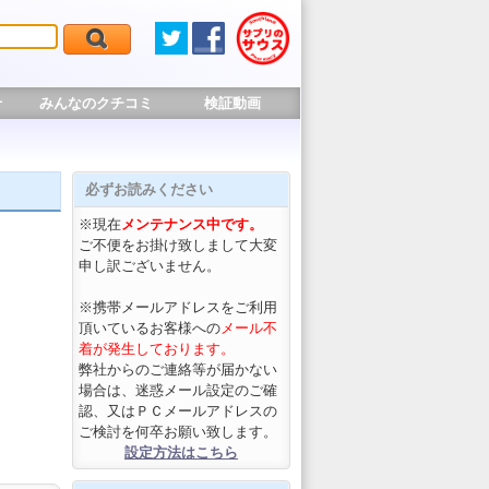
せ
みんなのクチコミ
検証動画
必ずお読みください
※現在
メンテナンス中です。
ご不便をお掛け致しまして大変
申し訳ございません。
※携帯メールアドレスをご利用
頂いているお客様への
メール不
着が発生しております。
弊社からのご連絡等が届かない
場合は、迷惑メール設定のご確
認、又はＰＣメールアドレスの
ご検討を何卒お願い致します。
設定方法はこちら