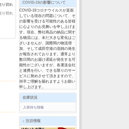
COVID-19の影響について
売り切れ
COVID-19コロナウイルスが直面
売り切れ
している現在の問題について、そ
の影響を受ける可能性のある皆様
に心よりのお見舞いを申し上げま
す。現在、弊社商品の納品に関す
る物流には、未だ大きな変化はご
ざいませんが、国際間の物流増
加、そして成田空港の混雑の発生
が報告されております。通常より
数日間のお届け遅延が発生する可
能性がございますが、各運送会社
と連携を行い、できる限りのサー
ビスに努めさせて頂きますので、
何卒ご理解を賜れますようお願い
申し上げます。
在庫状況
入荷待ち情報
♪ 注目情報