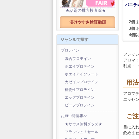
バニラオイ
★話題の排卵検査薬★
2個
お
溶けやすさ検証動画
3個
お
4個
ジャンルで探す
プロテイン
フレッ
混合プロテイン
アロマ 
利点 :
ホエイプロテイン
ホエイアイソレート
用法
カゼインプロテイン
植物性プロテイン
アロマ
エッグプロテイン
エッセ
ビーフプロテイン
ご注
お買い得情報♪♪
★サウス無料グッズ★
目に入
フラッシュ！セール
飲めま