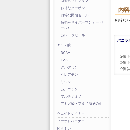
新着ピックアップ
お得なクーポン
内容
お得な同梱セール
純粋な
特売～サイバーマンデー セ
ール♪
ガレージセール
バニラオイ
アミノ酸
BCAA
2個
お
EAA
3個
お
グルタミン
4個
クレアチン
リジン
カルニチン
マルチアミノ
アミノ酸・アミノ糖その他
ウェイトゲイナー
ファットバーナー
ビタミン