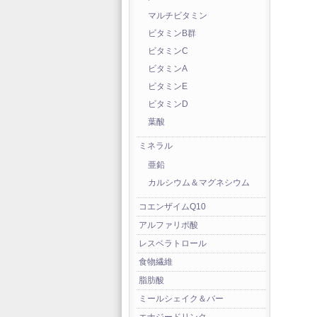
マルチビタミン
ビタミンB群
ビタミンC
ビタミンA
ビタミンE
ビタミンD
葉酸
ミネラル
亜鉛
カルシウム＆マグネシウム
コエンザイムQ10
アルファリポ酸
レスベラトロール
食物繊維
脂肪酸
ミールシェイク＆バー