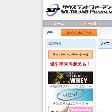
ホーム
セール!!
guest
ログインはこちら
バニラ
総力特集
サイバーマンデー セール
値引率50％超えも！
★最高峰プロテイン上陸！★
★新着商品はこちら！★