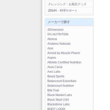
クレンジング・お風呂グッズ
調味料・料理サポート
メーカーで探す
4Dimension
5% NUTRITION
Abreva
Andalou Naturals
Ansi
Arnold by Muscle Pharm
Aspire
Athletic Certified Nutrition
Aura Cacia
Axis Labs
Beast Sports
Betancourt Essentials
Betancourt Nutrition
Bite Fuel
Black Market Labs
Black Skull USA
Blackstone Labs
BODY LOGIX