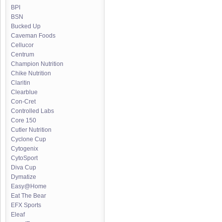
BPI
BSN
Bucked Up
Caveman Foods
Cellucor
Centrum
Champion Nutrition
Chike Nutrition
Claritin
Clearblue
Con-Cret
Controlled Labs
Core 150
Cutler Nutrition
Cyclone Cup
Cytogenix
CytoSport
Diva Cup
Dymatize
Easy@Home
Eat The Bear
EFX Sports
Eleaf