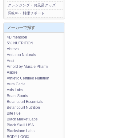
クレンジング・お風呂グッズ
調味料・料理サポート
メーカーで探す
4Dimension
5% NUTRITION
Abreva
Andalou Naturals
Ansi
Arnold by Muscle Pharm
Aspire
Athletic Certified Nutrition
Aura Cacia
Axis Labs
Beast Sports
Betancourt Essentials
Betancourt Nutrition
Bite Fuel
Black Market Labs
Black Skull USA
Blackstone Labs
BODY LOGIX