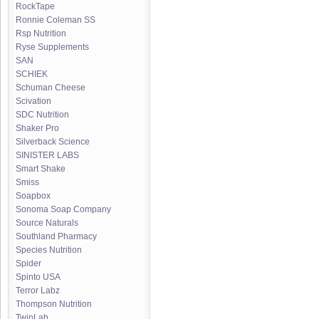
RockTape
Ronnie Coleman SS
Rsp Nutrition
Ryse Supplements
SAN
SCHIEK
Schuman Cheese
Scivation
SDC Nutrition
Shaker Pro
Silverback Science
SINISTER LABS
Smart Shake
Smiss
Soapbox
Sonoma Soap Company
Source Naturals
Southland Pharmacy
Species Nutrition
Spider
Spinto USA
Terror Labz
Thompson Nutrition
TwinLab