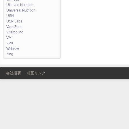
Ultimate Nutrition
Universal Nutrition
USN
USP Labs
VapeZone
Vitargo Inc
VMI
VPX
Withrow
Zing
会社概要
相互リンク