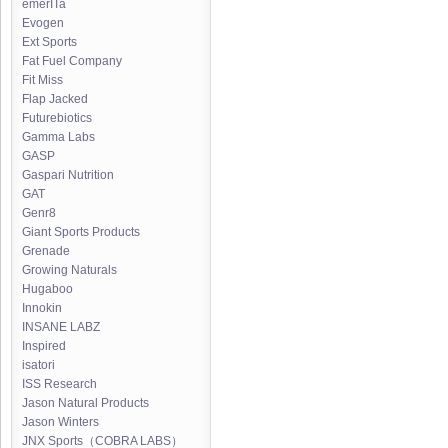
emerITa
Evogen
Ext Sports
Fat Fuel Company
Fit Miss
Flap Jacked
Futurebiotics
Gamma Labs
GASP
Gaspari Nutrition
GAT
Genr8
Giant Sports Products
Grenade
Growing Naturals
Hugaboo
Innokin
INSANE LABZ
Inspired
isatori
ISS Research
Jason Natural Products
Jason Winters
JNX Sports（COBRA LABS）