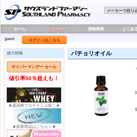
ホーム
セール!!
貨物検索
よくあ
guest
ログインはこちら
パチョリオイル
総力特集
サイバーマンデー セール
値引率50％超えも！
★最高峰プロテイン上陸！★
★新着商品はこちら！★