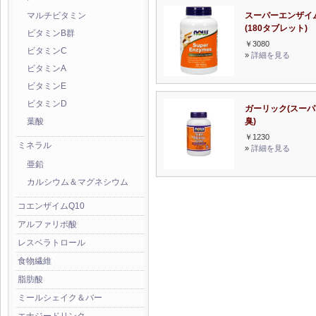
スーパーエンザイ
マルチビタミン
(180タブレット)
ビタミンB群
￥3080
ビタミンC
»
詳細を見る
ビタミンA
ビタミンE
ビタミンD
ガーリック(スー
臭)
葉酸
￥1230
ミネラル
»
詳細を見る
亜鉛
カルシウム＆マグネシウム
コエンザイムQ10
アルファリポ酸
レスベラトロール
食物繊維
脂肪酸
ミールシェイク＆バー