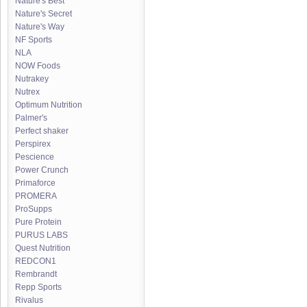
Nature's Best
Nature's Secret
Nature's Way
NF Sports
NLA
NOW Foods
Nutrakey
Nutrex
Optimum Nutrition
Palmer's
Perfect shaker
Perspirex
Pescience
Power Crunch
Primaforce
PROMERA
ProSupps
Pure Protein
PURUS LABS
Quest Nutrition
REDCON1
Rembrandt
Repp Sports
Rivalus