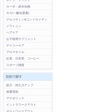
エナジードリンク
カーボ・炭水化物
ＮＯ(一酸化窒素)
グルコサミン&コンドロイチン
メラトニン
ヘアケア
お子様用サプリメント
デイリーケア
アロマオイル
紅茶、日本茶、コーヒー
スポーツ雑貨
目的で探す
筋力・持久力アップ
体重増加
アナボリック
イントラワークアウト
ポストワークアウト