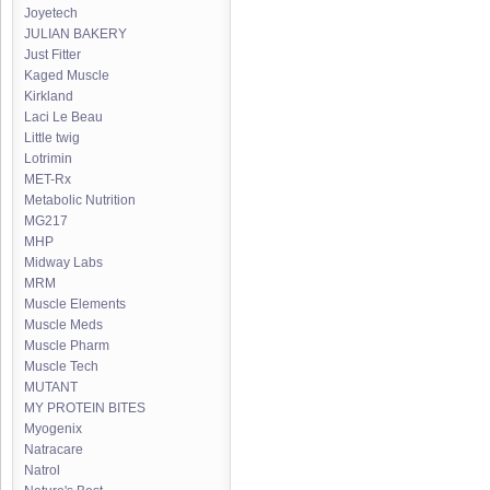
Joyetech
JULIAN BAKERY
Just Fitter
Kaged Muscle
Kirkland
Laci Le Beau
Little twig
Lotrimin
MET-Rx
Metabolic Nutrition
MG217
MHP
Midway Labs
MRM
Muscle Elements
Muscle Meds
Muscle Pharm
Muscle Tech
MUTANT
MY PROTEIN BITES
Myogenix
Natracare
Natrol