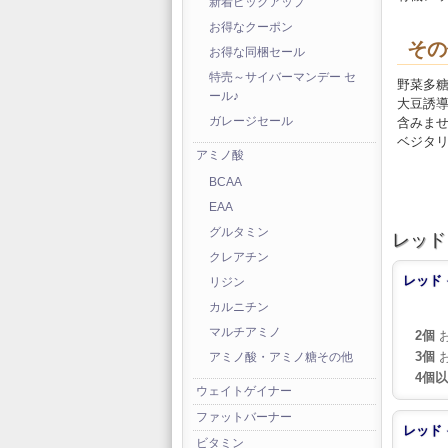
新着ピックアップ
お得なクーポン
その
お得な同梱セール
特売～サイバーマンデー セ
野菜多
ール♪
大豆誘
含みま
ガレージセール
ベジタリ
アミノ酸
BCAA
EAA
グルタミン
レッド 
クレアチン
レッド 
リジン
カルニチン
マルチアミノ
2個
お
3個
お
アミノ酸・アミノ糖その他
4個
ウェイトゲイナー
ファットバーナー
レッド 
ビタミン