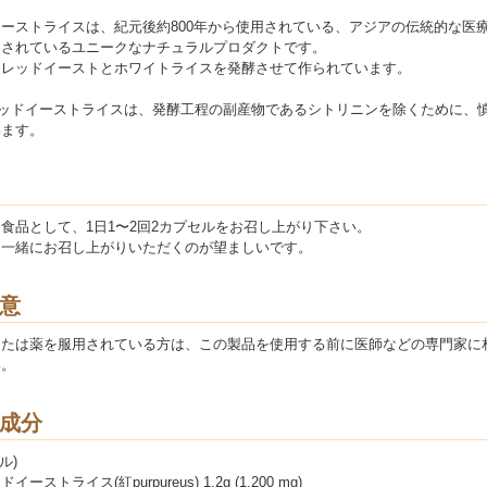
ーストライスは、紀元後約800年から使用されている、アジアの伝統的な医
用されているユニークなナチュラルプロダクトです。
、レッドイーストとホワイトライスを発酵させて作られています。
レッドイーストライスは、発酵工程の副産物であるシトリニンを除くために、
います。
食品として、1日1〜2回2カプセルをお召し上がり下さい。
と一緒にお召し上がりいただくのが望ましいです。
意
または薬を服用されている方は、この製品を使用する前に医師などの専門家に
い。
成分
ル)
ーストライス(紅purpureus) 1.2g (1,200 mg)