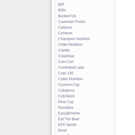
BPI
BSN
Bucked Up
Caveman Foods
Cellucor
Centrum
Champion Nutrition
Chike Nutrition
Claritin
Clearblue
Con-Cret
Controlled Labs
Core 150
Cutler Nutrition
Cyclone Cup
Cytogenix
CytoSport
Diva Cup
Dymatize
Easy@Home
Eat The Bear
EFX Sports
Eleaf