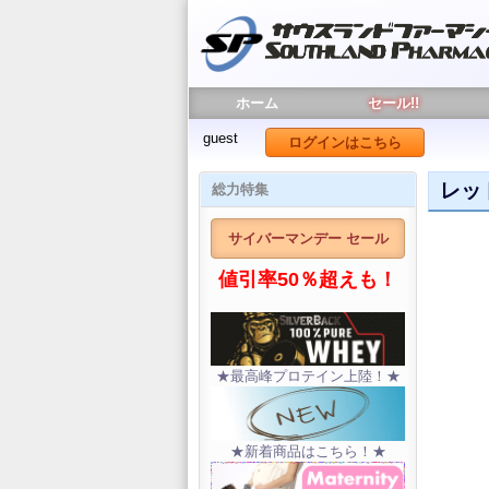
ホーム
セール!!
guest
ログインはこちら
レッド
総力特集
サイバーマンデー セール
値引率50％超えも！
★最高峰プロテイン上陸！★
★新着商品はこちら！★