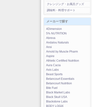
クレンジング・お風呂グッズ
調味料・料理サポート
メーカーで探す
4Dimension
5% NUTRITION
Abreva
Andalou Naturals
Ansi
Arnold by Muscle Pharm
Aspire
Athletic Certified Nutrition
Aura Cacia
Axis Labs
Beast Sports
Betancourt Essentials
Betancourt Nutrition
Bite Fuel
Black Market Labs
Black Skull USA
Blackstone Labs
BODY LOGIX