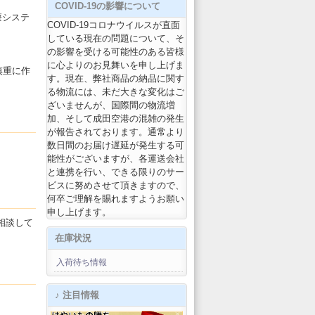
COVID-19の影響について
療システ
COVID-19コロナウイルスが直面
している現在の問題について、そ
の影響を受ける可能性のある皆様
に心よりのお見舞いを申し上げま
慎重に作
す。現在、弊社商品の納品に関す
る物流には、未だ大きな変化はご
ざいませんが、国際間の物流増
加、そして成田空港の混雑の発生
が報告されております。通常より
数日間のお届け遅延が発生する可
能性がございますが、各運送会社
と連携を行い、できる限りのサー
ビスに努めさせて頂きますので、
何卒ご理解を賜れますようお願い
申し上げます。
相談して
在庫状況
入荷待ち情報
♪ 注目情報