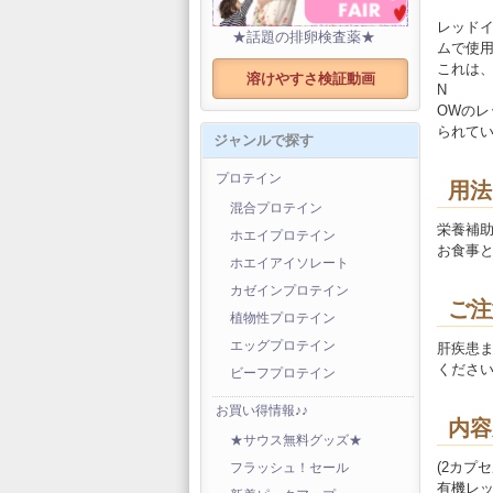
レッドイ
★話題の排卵検査薬★
ムで使
これは
溶けやすさ検証動画
N
OWの
られて
ジャンルで探す
プロテイン
用法
混合プロテイン
栄養補助
ホエイプロテイン
お食事
ホエイアイソレート
カゼインプロテイン
ご注
植物性プロテイン
エッグプロテイン
肝疾患
くださ
ビーフプロテイン
お買い得情報♪♪
内容
★サウス無料グッズ★
(2カプセ
フラッシュ！セール
有機レッドイ