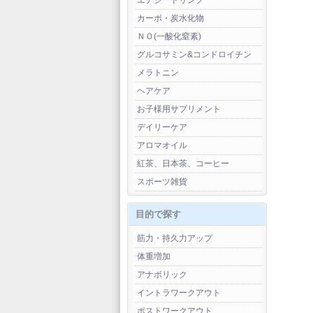
エナジードリンク
カーボ・炭水化物
ＮＯ(一酸化窒素)
グルコサミン&コンドロイチン
メラトニン
ヘアケア
お子様用サプリメント
デイリーケア
アロマオイル
紅茶、日本茶、コーヒー
スポーツ雑貨
目的で探す
筋力・持久力アップ
体重増加
アナボリック
イントラワークアウト
ポストワークアウト