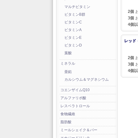
マルチビタミン
2個
お
ビタミンB群
3個
お
ビタミンC
4個
ビタミンA
ビタミンE
レッド 
ビタミンD
葉酸
2個
お
ミネラル
3個
お
4個
亜鉛
カルシウム＆マグネシウム
コエンザイムQ10
アルファリポ酸
レスベラトロール
食物繊維
脂肪酸
ミールシェイク＆バー