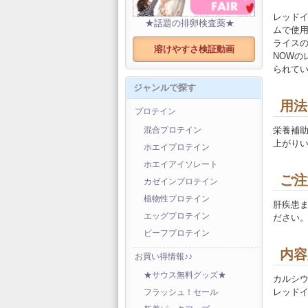
レッドイ
★話題の排卵検査薬★
ムで使
ライス
溶けやすさ検証動画
NOW
られて
ジャンルで探す
用法
プロテイン
栄養補助
混合プロテイン
上がり
ホエイプロテイン
ホエイアイソレート
ご注
カゼインプロテイン
植物性プロテイン
肝疾患
エッグプロテイン
ださい
ビーフプロテイン
内容
お買い得情報♪♪
★サウス無料グッズ★
カルシウム
レッドイース
フラッシュ！セール