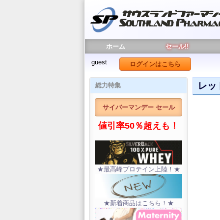
ホーム
セール!!
guest
ログインはこちら
レッド
総力特集
サイバーマンデー セール
値引率50％超えも！
★最高峰プロテイン上陸！★
★新着商品はこちら！★