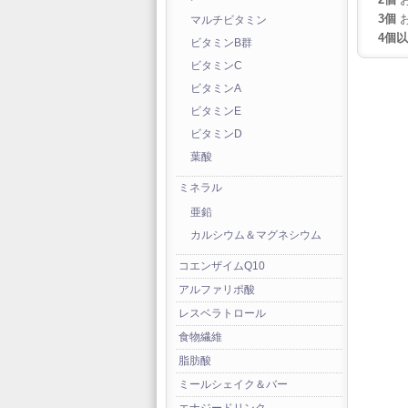
3個
お
マルチビタミン
4個
ビタミンB群
ビタミンC
ビタミンA
ビタミンE
ビタミンD
葉酸
ミネラル
亜鉛
カルシウム＆マグネシウム
コエンザイムQ10
アルファリポ酸
レスベラトロール
食物繊維
脂肪酸
ミールシェイク＆バー