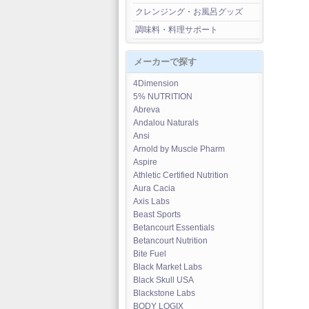
クレンジング・お風呂グッズ
調味料・料理サポート
メーカーで探す
4Dimension
5% NUTRITION
Abreva
Andalou Naturals
Ansi
Arnold by Muscle Pharm
Aspire
Athletic Certified Nutrition
Aura Cacia
Axis Labs
Beast Sports
Betancourt Essentials
Betancourt Nutrition
Bite Fuel
Black Market Labs
Black Skull USA
Blackstone Labs
BODY LOGIX