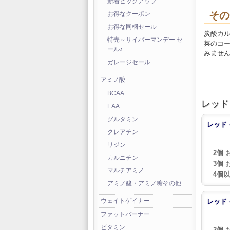
新着ピックアップ
その
お得なクーポン
お得な同梱セール
炭酸カ
特売～サイバーマンデー セ
菜のコ
ール♪
みません
ガレージセール
アミノ酸
BCAA
レッド 
EAA
グルタミン
レッド 
クレアチン
リジン
2個
お
カルニチン
3個
お
マルチアミノ
4個
アミノ酸・アミノ糖その他
ウェイトゲイナー
レッド 
ファットバーナー
ビタミン
2個
お