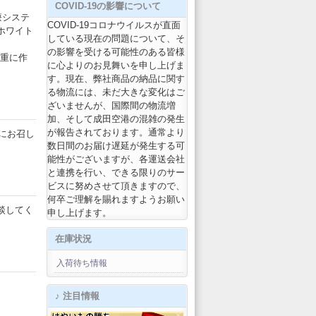
COVID-19の影響について
療システ
COVID-19コロナウイルスが直面
ホワイト
している現在の問題について、そ
の影響を受ける可能性のある皆様
慎重に作
に心よりのお見舞いを申し上げま
す。現在、弊社商品の納品に関す
る物流には、未だ大きな変化はご
ざいませんが、国際間の物流増
加、そして成田空港の混雑の発生
が報告されております。通常より
にお召し
数日間のお届け遅延が発生する可
能性がございますが、各運送会社
と連携を行い、できる限りのサー
ビスに努めさせて頂きますので、
何卒ご理解を賜れますようお願い
談してく
申し上げます。
在庫状況
入荷待ち情報
♪ 注目情報