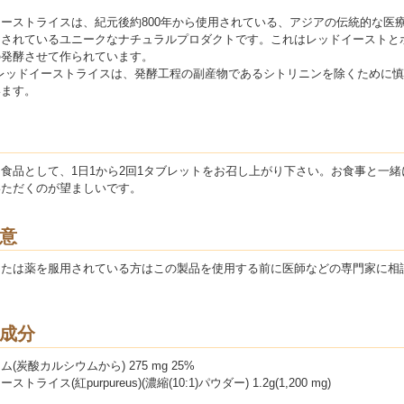
ーストライスは、紀元後約800年から使用されている、アジアの伝統的な医
用されているユニークなナチュラルプロダクトです。これはレッドイーストと
の発酵させて作られています。
のレッドイーストライスは、発酵工程の副産物であるシトリニンを除くために
います。
食品として、1日1から2回1タブレットをお召し上がり下さい。お食事と一緒
いただくのが望ましいです。
意
または薬を服用されている方はこの製品を使用する前に医師などの専門家に相
。
成分
(炭酸カルシウムから) 275 mg 25%
トライス(紅purpureus)(濃縮(10:1)パウダー) 1.2g(1,200 mg)