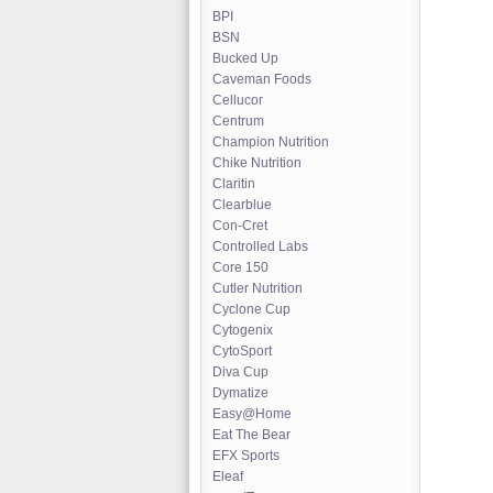
BPI
BSN
Bucked Up
Caveman Foods
Cellucor
Centrum
Champion Nutrition
Chike Nutrition
Claritin
Clearblue
Con-Cret
Controlled Labs
Core 150
Cutler Nutrition
Cyclone Cup
Cytogenix
CytoSport
Diva Cup
Dymatize
Easy@Home
Eat The Bear
EFX Sports
Eleaf