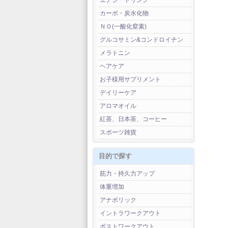
エナジードリンク
カーボ・炭水化物
ＮＯ(一酸化窒素)
グルコサミン&コンドロイチン
メラトニン
ヘアケア
お子様用サプリメント
デイリーケア
アロマオイル
紅茶、日本茶、コーヒー
スポーツ雑貨
目的で探す
筋力・持久力アップ
体重増加
アナボリック
イントラワークアウト
ポストワークアウト