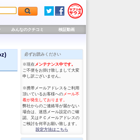
せ
みんなのクチコミ
検証動画
z)
必ずお読みください
※現在
メンテナンス中です。
ご不便をお掛け致しまして大変
申し訳ございません。
※携帯メールアドレスをご利用
頂いているお客様への
メール不
着が発生しております。
弊社からのご連絡等が届かない
場合は、迷惑メール設定のご確
認、又はＰＣメールアドレスの
ご検討を何卒お願い致します。
設定方法はこちら