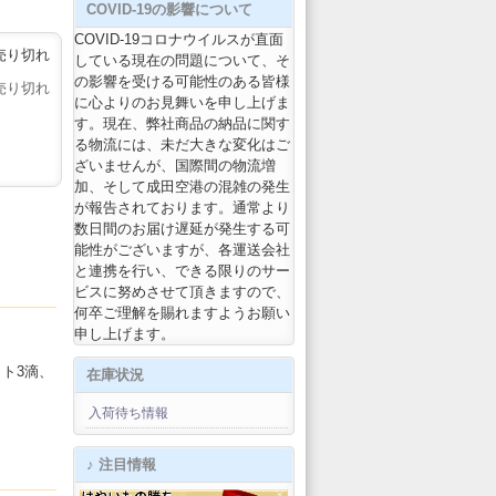
COVID-19の影響について
COVID-19コロナウイルスが直面
売り切れ
している現在の問題について、そ
の影響を受ける可能性のある皆様
売り切れ
に心よりのお見舞いを申し上げま
す。現在、弊社商品の納品に関す
る物流には、未だ大きな変化はご
ざいませんが、国際間の物流増
加、そして成田空港の混雑の発生
が報告されております。通常より
数日間のお届け遅延が発生する可
能性がございますが、各運送会社
と連携を行い、できる限りのサー
ビスに努めさせて頂きますので、
何卒ご理解を賜れますようお願い
申し上げます。
ト3滴、
在庫状況
入荷待ち情報
♪ 注目情報