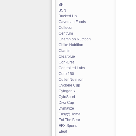
BPI
BSN
Bucked Up
Caveman Foods
Cellucor
Centrum
Champion Nutrition
Chike Nutrition
Claritin
Clearblue
Con-Cret
Controlled Labs
Core 150
Cutler Nutrition
Cyclone Cup
Cytogenix
CytoSport
Diva Cup
Dymatize
Easy@Home
Eat The Bear
EFX Sports
Eleaf