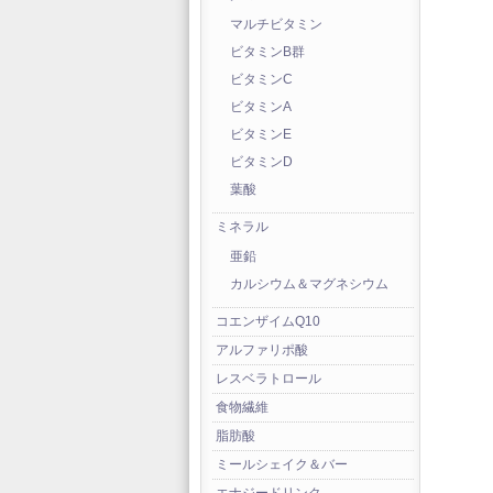
マルチビタミン
ビタミンB群
ビタミンC
ビタミンA
ビタミンE
ビタミンD
葉酸
ミネラル
亜鉛
カルシウム＆マグネシウム
コエンザイムQ10
アルファリポ酸
レスベラトロール
食物繊維
脂肪酸
ミールシェイク＆バー