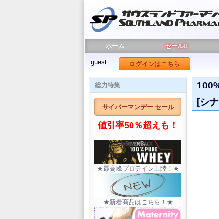
ホーム
セール!!
guest
ログインはこちら
100
総力特集
[シ
サイバーマンデー セール
値引率50％超えも！
★最高峰プロテイン上陸！★
★新着商品はこちら！★