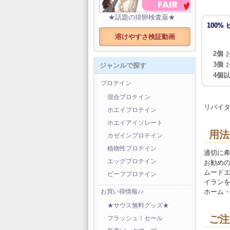
★話題の排卵検査薬★
100%
溶けやすさ検証動画
2個
お
3個
お
ジャンルで探す
4個
プロテイン
混合プロテイン
リバイ
ホエイプロテイン
ホエイアイソレート
用法
カゼインプロテイン
植物性プロテイン
適切に
エッグプロテイン
お勧め
ムードエ
ビーフプロテイン
イランを
ホーム
お買い得情報♪♪
★サウス無料グッズ★
ご注
フラッシュ！セール