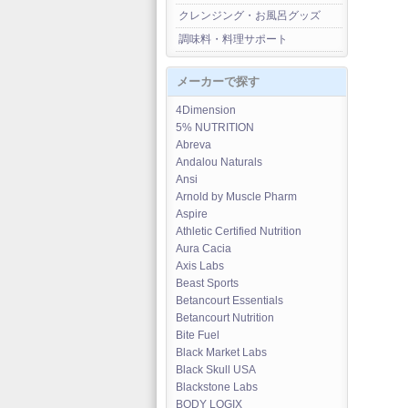
クレンジング・お風呂グッズ
調味料・料理サポート
メーカーで探す
4Dimension
5% NUTRITION
Abreva
Andalou Naturals
Ansi
Arnold by Muscle Pharm
Aspire
Athletic Certified Nutrition
Aura Cacia
Axis Labs
Beast Sports
Betancourt Essentials
Betancourt Nutrition
Bite Fuel
Black Market Labs
Black Skull USA
Blackstone Labs
BODY LOGIX