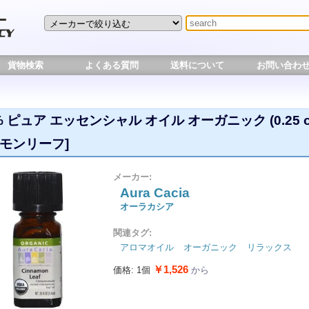
貨物検索
よくある質問
送料について
お問い合わ
% ピュア エッセンシャル オイル オーガニック (0.25 o
ナモンリーフ]
メーカー:
Aura Cacia
オーラカシア
関連タグ:
アロマオイル
オーガニック
リラックス
￥1,526
価格: 1個
から