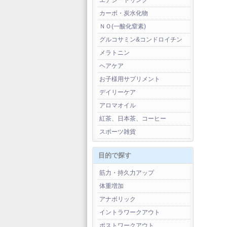
エナジードリンク
カーボ・炭水化物
ＮＯ(一酸化窒素)
グルコサミン&コンドロイチン
メラトニン
ヘアケア
お子様用サプリメント
デイリーケア
アロマオイル
紅茶、日本茶、コーヒー
スポーツ雑貨
目的で探す
筋力・持久力アップ
体重増加
アナボリック
イントラワークアウト
ポストワークアウト