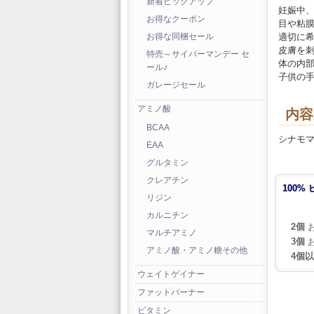
新着ピックアップ
妊娠中
お得なクーポン
目や粘
適切に
お得な同梱セール
皮膚を
特売～サイバーマンデー セ
体の内
ール♪
子供の
ガレージセール
アミノ酸
内容
BCAA
シナモ
EAA
グルタミン
クレアチン
100%
リジン
カルニチン
2個
お
マルチアミノ
3個
お
アミノ酸・アミノ糖その他
4個
ウェイトゲイナー
ファットバーナー
ビタミン