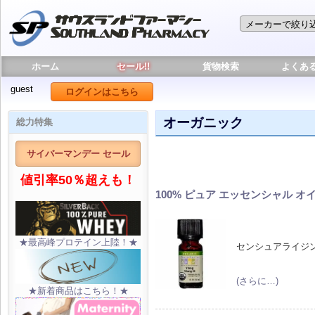
ホーム
セール!!
貨物検索
よくあ
guest
ログインはこちら
オーガニック
総力特集
サイバーマンデー セール
値引率50％超えも！
100% ピュア エッセンシャル オイル
★最高峰プロテイン上陸！★
センシュアライジ
(さらに…)
★新着商品はこちら！★