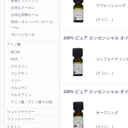
新着ピックアップ
リフレッシュング
お得なクーポン
お得な同梱セール
(さらに…)
特売～サイバーマンデー セ
ール♪
ガレージセール
100% ピュア エッセンシャル オイル
アミノ酸
BCAA
コンフォーティン
EAA
グルタミン
(さらに…)
クレアチン
リジン
カルニチン
100% ピュア エッセンシャル オイル
マルチアミノ
アミノ酸・アミノ糖その他
ウェイトゲイナー
オープニング
ファットバーナー
(さらに…)
ビタミン