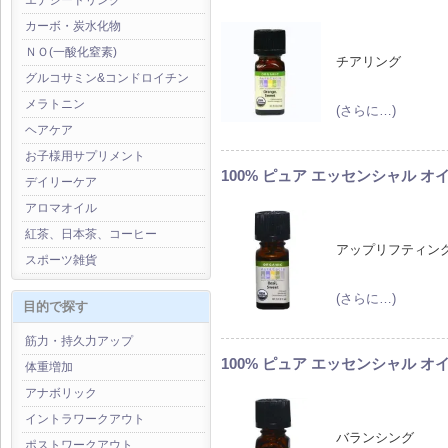
エナジードリンク
カーボ・炭水化物
ＮＯ(一酸化窒素)
チアリング
グルコサミン&コンドロイチン
メラトニン
(さらに…)
ヘアケア
お子様用サプリメント
100% ピュア エッセンシャル オイル
デイリーケア
アロマオイル
紅茶、日本茶、コーヒー
アップリフティン
スポーツ雑貨
(さらに…)
目的で探す
筋力・持久力アップ
100% ピュア エッセンシャル オイル
体重増加
アナボリック
イントラワークアウト
バランシング
ポストワークアウト