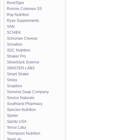
RockTape
Ronnie Coleman SS
Rsp Nutrition
Ryse Supplements
SAN
SCHIEK
Schuman Cheese
Scivation
SDC Nutrition
Shaker Pro
Silverback Science
SINISTER LABS
Smart Shake
Smiss
Soapbox
Sonoma Soap Company
Source Naturals
Southland Pharmacy
Species Nutrition
Spider
Spinto USA
Terror Labz
Thompson Nutrition
TwinLab