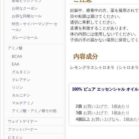
新着ピックアップ
お得なクーポン
妊娠中、療養中の方、薬を服用されて
目や粘膜は避けてください。
お得な同梱セール
適切に希釈してください。
特売～サイバーマンデー セ
皮膚を刺激することがあります。
ール♪
体の内部には使用しないでください。
ガレージセール
子供の手の届かない場所に保管してく
アミノ酸
内容成分
BCAA
EAA
レモングラスシトロネラ（シトロネラ
グルタミン
クレアチン
リジン
100% ピュア エッセンシャル オイル オ
カルニチン
マルチアミノ
2個
お買い上げで、1個あたり
アミノ酸・アミノ糖その他
3個
お買い上げで、1個あたり
4個以上
お買い上げなら、1個あた
ウェイトゲイナー
ファットバーナー
ビタミン