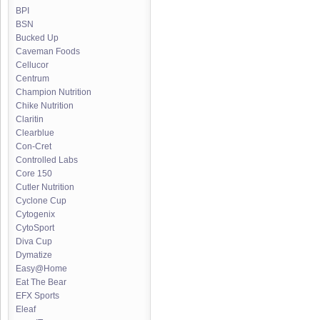
BPI
BSN
Bucked Up
Caveman Foods
Cellucor
Centrum
Champion Nutrition
Chike Nutrition
Claritin
Clearblue
Con-Cret
Controlled Labs
Core 150
Cutler Nutrition
Cyclone Cup
Cytogenix
CytoSport
Diva Cup
Dymatize
Easy@Home
Eat The Bear
EFX Sports
Eleaf