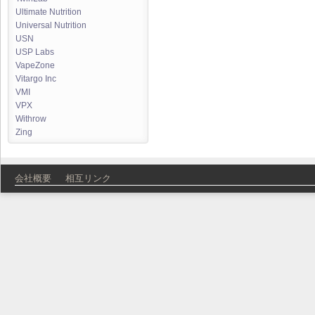
Ultimate Nutrition
Universal Nutrition
USN
USP Labs
VapeZone
Vitargo Inc
VMI
VPX
Withrow
Zing
会社概要
相互リンク