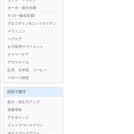
エナジードリンク
カーボ・炭水化物
ＮＯ(一酸化窒素)
グルコサミン&コンドロイチン
メラトニン
ヘアケア
お子様用サプリメント
デイリーケア
アロマオイル
紅茶、日本茶、コーヒー
スポーツ雑貨
目的で探す
筋力・持久力アップ
体重増加
アナボリック
イントラワークアウト
ポストワークアウト