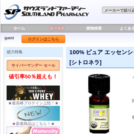
ホーム
セール!!
貨物検索
よくあ
guest
ログインはこちら
100% ピュア エッセンシャ
総力特集
[シトロネラ]
サイバーマンデー セール
値引率50％超えも！
★最高峰プロテイン上陸！★
★新着商品はこちら！★