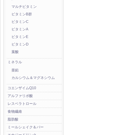
マルチビタミン
ビタミンB群
ビタミンC
ビタミンA
ビタミンE
ビタミンD
葉酸
ミネラル
亜鉛
カルシウム＆マグネシウム
コエンザイムQ10
アルファリポ酸
レスベラトロール
食物繊維
脂肪酸
ミールシェイク＆バー