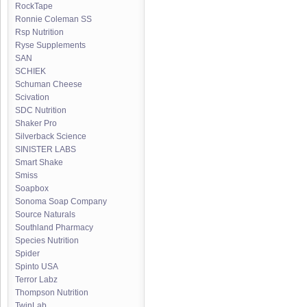
RockTape
Ronnie Coleman SS
Rsp Nutrition
Ryse Supplements
SAN
SCHIEK
Schuman Cheese
Scivation
SDC Nutrition
Shaker Pro
Silverback Science
SINISTER LABS
Smart Shake
Smiss
Soapbox
Sonoma Soap Company
Source Naturals
Southland Pharmacy
Species Nutrition
Spider
Spinto USA
Terror Labz
Thompson Nutrition
TwinLab