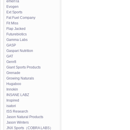
emerITa
Evogen
Ext Sports
Fat Fuel Company
Fit Miss
Flap Jacked
Futurebiotics
Gamma Labs
GASP
Gaspari Nutrition
GAT
Genr8
Giant Sports Products
Grenade
Growing Naturals
Hugaboo
Innokin
INSANE LABZ
Inspired
isatori
ISS Research
Jason Natural Products
Jason Winters
JNX Sports（COBRA LABS）