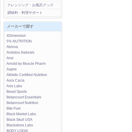
クレンジング・お風呂グッズ
調味料・料理サポート
メーカーで探す
4Dimension
5% NUTRITION
Abreva
Andalou Naturals
Ansi
Arnold by Muscle Pharm
Aspire
Athletic Certified Nutrition
Aura Cacia
Axis Labs
Beast Sports
Betancourt Essentials
Betancourt Nutrition
Bite Fuel
Black Market Labs
Black Skull USA
Blackstone Labs
BODY LOGIX