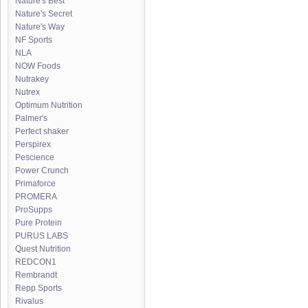
Nature's Best
Nature's Secret
Nature's Way
NF Sports
NLA
NOW Foods
Nutrakey
Nutrex
Optimum Nutrition
Palmer's
Perfect shaker
Perspirex
Pescience
Power Crunch
Primaforce
PROMERA
ProSupps
Pure Protein
PURUS LABS
Quest Nutrition
REDCON1
Rembrandt
Repp Sports
Rivalus