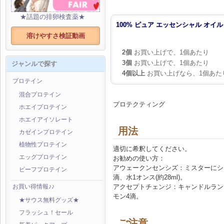
★話題の排卵検査薬★
100% ピュア エッセンシャル オイル オ
溶けやすさ検証動画
2個
お買い上げで、1個あたり
3個
お買い上げで、1個あたり
ジャンルで探す
4個以上
お買い上げなら、1個あた
プロテイン
混合プロテイン
プロテクティング
ホエイプロテイン
ホエイアイソレート
用法
カゼインプロテイン
植物性プロテイン
適切に希釈してください。
エッグプロテイン
お勧めの使い方：
アウェークンセンシズ：ミスターにシ
ビーフプロテイン
滴、水1オンス(約28ml)。
アクセプトチェンジ：キャンドルラン
お買い得情報♪♪
モン4滴。
★サウス無料グッズ★
フラッシュ！セール
ご注意