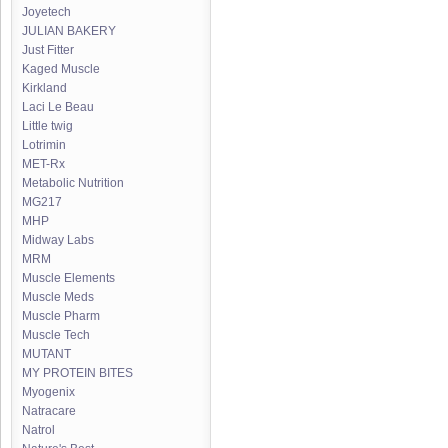
Joyetech
JULIAN BAKERY
Just Fitter
Kaged Muscle
Kirkland
Laci Le Beau
Little twig
Lotrimin
MET-Rx
Metabolic Nutrition
MG217
MHP
Midway Labs
MRM
Muscle Elements
Muscle Meds
Muscle Pharm
Muscle Tech
MUTANT
MY PROTEIN BITES
Myogenix
Natracare
Natrol