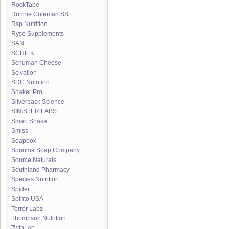
RockTape
Ronnie Coleman SS
Rsp Nutrition
Ryse Supplements
SAN
SCHIEK
Schuman Cheese
Scivation
SDC Nutrition
Shaker Pro
Silverback Science
SINISTER LABS
Smart Shake
Smiss
Soapbox
Sonoma Soap Company
Source Naturals
Southland Pharmacy
Species Nutrition
Spider
Spinto USA
Terror Labz
Thompson Nutrition
TwinLab