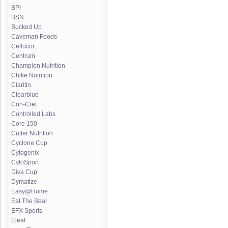
BPI
BSN
Bucked Up
Caveman Foods
Cellucor
Centrum
Champion Nutrition
Chike Nutrition
Claritin
Clearblue
Con-Cret
Controlled Labs
Core 150
Cutler Nutrition
Cyclone Cup
Cytogenix
CytoSport
Diva Cup
Dymatize
Easy@Home
Eat The Bear
EFX Sports
Eleaf