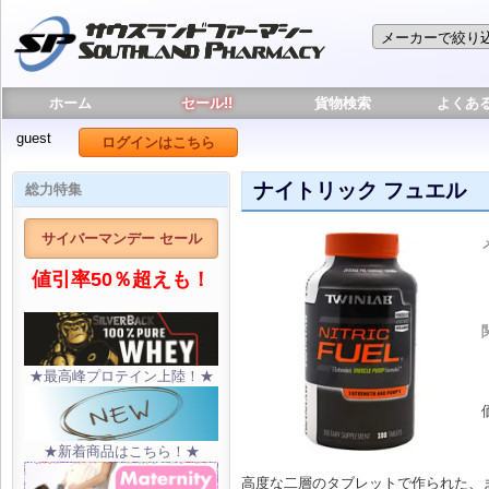
ホーム
セール!!
貨物検索
よくあ
guest
ログインはこちら
ナイトリック フュエル
総力特集
サイバーマンデー セール
値引率50％超えも！
★最高峰プロテイン上陸！★
★新着商品はこちら！★
高度な二層のタブレットで作られた、