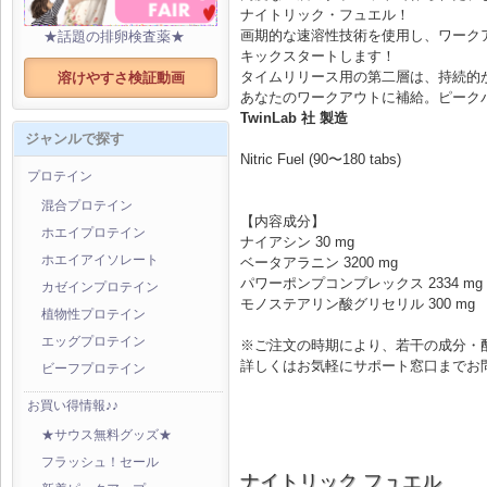
ナイトリック・フュエル！
画期的な速溶性技術を使用し、ワーク
★話題の排卵検査薬★
キックスタートします！
タイムリリース用の第二層は、持続的
溶けやすさ検証動画
あなたのワークアウトに補給。ピーク
TwinLab 社 製造
ジャンルで探す
Nitric Fuel (90〜180 tabs)
プロテイン
混合プロテイン
【内容成分】
ホエイプロテイン
ナイアシン 30 mg
ホエイアイソレート
ベータアラニン 3200 mg
パワーポンプコンプレックス 2334 mg
カゼインプロテイン
モノステアリン酸グリセリル 300 mg
植物性プロテイン
エッグプロテイン
※ご注文の時期により、若干の成分・
詳しくはお気軽にサポート窓口までお
ビーフプロテイン
お買い得情報♪♪
★サウス無料グッズ★
フラッシュ！セール
ナイトリック フュエル