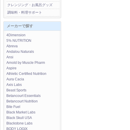
クレンジング・お風呂グッズ
調味料・料理サポート
メーカーで探す
4Dimension
5% NUTRITION
Abreva
Andalou Naturals
Ansi
Arnold by Muscle Pharm
Aspire
Athletic Certified Nutrition
Aura Cacia
Axis Labs
Beast Sports
Betancourt Essentials
Betancourt Nutrition
Bite Fuel
Black Market Labs
Black Skull USA
Blackstone Labs
BODY LOGIX