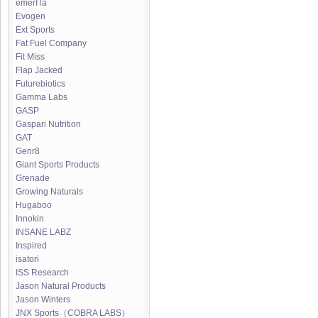
emerITa
Evogen
Ext Sports
Fat Fuel Company
Fit Miss
Flap Jacked
Futurebiotics
Gamma Labs
GASP
Gaspari Nutrition
GAT
Genr8
Giant Sports Products
Grenade
Growing Naturals
Hugaboo
Innokin
INSANE LABZ
Inspired
isatori
ISS Research
Jason Natural Products
Jason Winters
JNX Sports（COBRA LABS）