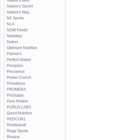
Nature's Best
Nature's Secret
Nature's Way
NF Sports
NLA
NOW Foods
Nutrakey
Nutrex
Optimum Nutrition
Palmer's
Perfect shaker
Perspirex
Pescience
Power Crunch
Primaforce
PROMERA
ProSupps
Pure Protein
PURUS LABS
Quest Nutrition
REDCON1
Rembrandt
Repp Sports
Rivalus