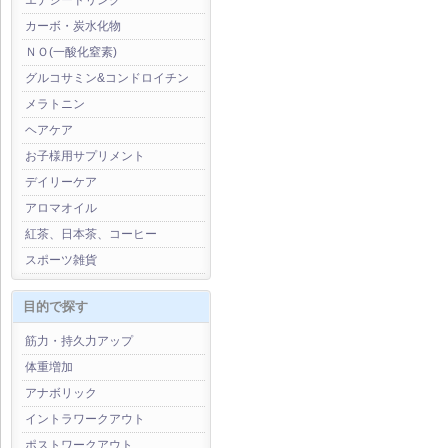
エナジードリンク
カーボ・炭水化物
ＮＯ(一酸化窒素)
グルコサミン&コンドロイチン
メラトニン
ヘアケア
お子様用サプリメント
デイリーケア
アロマオイル
紅茶、日本茶、コーヒー
スポーツ雑貨
目的で探す
筋力・持久力アップ
体重増加
アナボリック
イントラワークアウト
ポストワークアウト