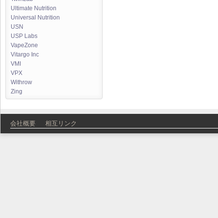
Ultimate Nutrition
Universal Nutrition
USN
USP Labs
VapeZone
Vitargo Inc
VMI
VPX
Withrow
Zing
会社概要
相互リンク