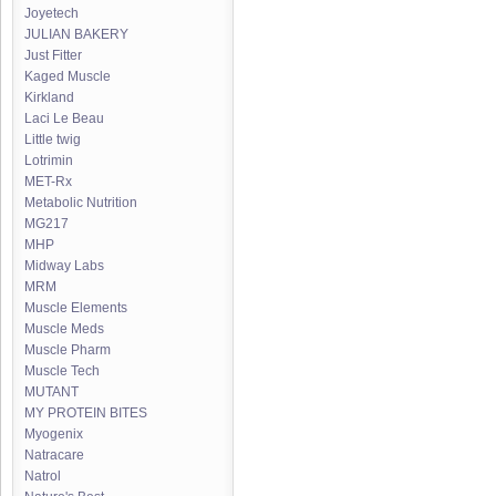
Joyetech
JULIAN BAKERY
Just Fitter
Kaged Muscle
Kirkland
Laci Le Beau
Little twig
Lotrimin
MET-Rx
Metabolic Nutrition
MG217
MHP
Midway Labs
MRM
Muscle Elements
Muscle Meds
Muscle Pharm
Muscle Tech
MUTANT
MY PROTEIN BITES
Myogenix
Natracare
Natrol