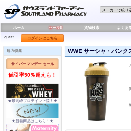
ホーム
セール!!
貨物検索
よくあ
guest
ログインはこちら
WWE サーシャ・バンクス
総力特集
サイバーマンデー セール
値引率50％超えも！
★最高峰プロテイン上陸！★
★新着商品はこちら！★