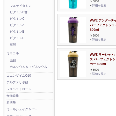
￥3000
»
詳細を見る
マルチビタミン
ビタミンB群
ビタミンC
WWE アンダーテ
パーフェクトシェ
ビタミンA
800ml
ビタミンE
￥3000
ビタミンD
»
詳細を見る
葉酸
ミネラル
WWE サーシャ・
ス パーフェクトシ
亜鉛
カー 800ml
カルシウム＆マグネシウム
￥3000
»
詳細を見る
コエンザイムQ10
アルファリポ酸
レスベラトロール
食物繊維
脂肪酸
ミールシェイク＆バー