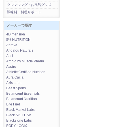
クレンジング・お風呂グッズ
調味料・料理サポート
メーカーで探す
4Dimension
5% NUTRITION
Abreva
Andalou Naturals
Ansi
Arnold by Muscle Pharm
Aspire
Athletic Certified Nutrition
Aura Cacia
Axis Labs
Beast Sports
Betancourt Essentials
Betancourt Nutrition
Bite Fuel
Black Market Labs
Black Skull USA
Blackstone Labs
BODY LOGIX