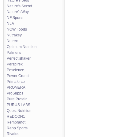
Nature's Best
Nature's Secret
Nature's Way
NF Sports
NLA
NOW Foods
Nutrakey
Nutrex
Optimum Nutrition
Palmer's
Perfect shaker
Perspirex
Pescience
Power Crunch
Primaforce
PROMERA
ProSupps
Pure Protein
PURUS LABS
Quest Nutrition
REDCON1
Rembrandt
Repp Sports
Rivalus