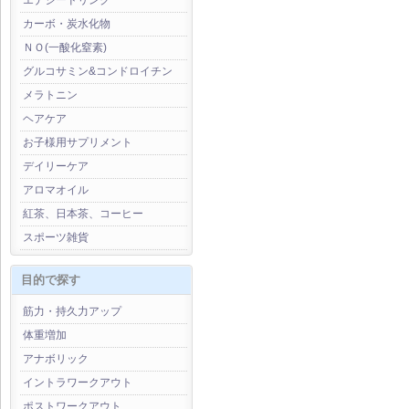
エナジードリンク
カーボ・炭水化物
ＮＯ(一酸化窒素)
グルコサミン&コンドロイチン
メラトニン
ヘアケア
お子様用サプリメント
デイリーケア
アロマオイル
紅茶、日本茶、コーヒー
スポーツ雑貨
目的で探す
筋力・持久力アップ
体重増加
アナボリック
イントラワークアウト
ポストワークアウト