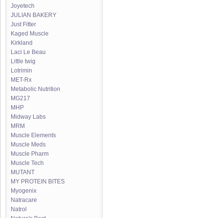
Joyetech
JULIAN BAKERY
Just Fitter
Kaged Muscle
Kirkland
Laci Le Beau
Little twig
Lotrimin
MET-Rx
Metabolic Nutrition
MG217
MHP
Midway Labs
MRM
Muscle Elements
Muscle Meds
Muscle Pharm
Muscle Tech
MUTANT
MY PROTEIN BITES
Myogenix
Natracare
Natrol