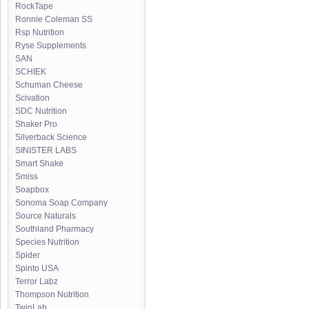
RockTape
Ronnie Coleman SS
Rsp Nutrition
Ryse Supplements
SAN
SCHIEK
Schuman Cheese
Scivation
SDC Nutrition
Shaker Pro
Silverback Science
SINISTER LABS
Smart Shake
Smiss
Soapbox
Sonoma Soap Company
Source Naturals
Southland Pharmacy
Species Nutrition
Spider
Spinto USA
Terror Labz
Thompson Nutrition
TwinLab