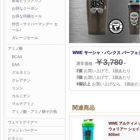
新着ピックアップ
お得なクーポン
お得な同梱セール
特売～サイバーマンデー セ
ール♪
ガレージセール
アミノ酸
WWE サーシャ・バンクス パーフェク
BCAA
￥3,780
通常価格:
⇨
EAA
2個
お買い上げで、1個あたり
グルタミン
3個
お買い上げで、1個あたり
クレアチン
4個以上
お買い上げなら、1個あた
リジン
カルニチン
マルチアミノ
関連商品
アミノ酸・アミノ糖その他
ウェイトゲイナー
WWE アルティメ
ウォリアー シェイ
ファットバーナー
800ml
ビタミン