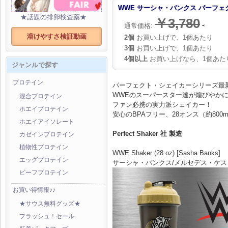
WWE サーシャ・バンクス パーフェク
★話題の排卵検査薬★
￥3,780
通常価格:
⇨
溶けやすさ検証動画
2個
お買い上げで、1個あたり
3個
お買い上げで、1個あたり
4個以上
お買い上げなら、1個あた
ジャンルで探す
プロテイン
パーフェクト・シェイカーシリーズ最
WWEのスーパースター達が煌びやか
混合プロテイン
ファン必携の実力派シェイカー！
ホエイプロテイン
安心のBPAフリー、28オンス（約80
ホエイアイソレート
Perfect Shaker 社 製造
カゼインプロテイン
植物性プロテイン
WWE Shaker (28 oz) [Sasha Banks]
エッグプロテイン
サーシャ・バンクス/メルセデス・ケ
ビーフプロテイン
お買い得情報♪♪
★サウス無料グッズ★
フラッシュ！セール