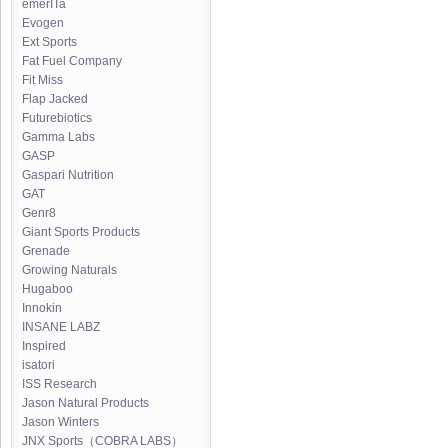
emerITa
Evogen
Ext Sports
Fat Fuel Company
Fit Miss
Flap Jacked
Futurebiotics
Gamma Labs
GASP
Gaspari Nutrition
GAT
Genr8
Giant Sports Products
Grenade
Growing Naturals
Hugaboo
Innokin
INSANE LABZ
Inspired
isatori
ISS Research
Jason Natural Products
Jason Winters
JNX Sports（COBRA LABS）