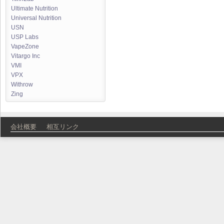
Ultimate Nutrition
Universal Nutrition
USN
USP Labs
VapeZone
Vitargo Inc
VMI
VPX
Withrow
Zing
会社概要
相互リンク