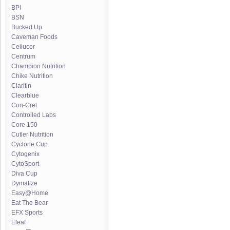
BPI
BSN
Bucked Up
Caveman Foods
Cellucor
Centrum
Champion Nutrition
Chike Nutrition
Claritin
Clearblue
Con-Cret
Controlled Labs
Core 150
Cutler Nutrition
Cyclone Cup
Cytogenix
CytoSport
Diva Cup
Dymatize
Easy@Home
Eat The Bear
EFX Sports
Eleaf