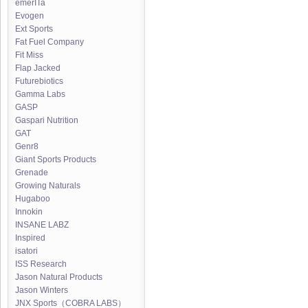
emerITa
Evogen
Ext Sports
Fat Fuel Company
Fit Miss
Flap Jacked
Futurebiotics
Gamma Labs
GASP
Gaspari Nutrition
GAT
Genr8
Giant Sports Products
Grenade
Growing Naturals
Hugaboo
Innokin
INSANE LABZ
Inspired
isatori
ISS Research
Jason Natural Products
Jason Winters
JNX Sports（COBRA LABS）