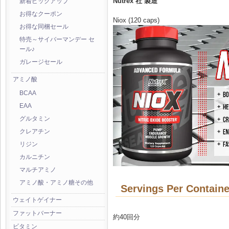
Nutrex 社 製造
新着ピックアップ
お得なクーポン
Niox (120 caps)
お得な同梱セール
特売～サイバーマンデー セ
ール♪
ガレージセール
アミノ酸
BCAA
EAA
グルタミン
クレアチン
リジン
カルニチン
マルチアミノ
アミノ酸・アミノ糖その他
Servings Per Containe
ウェイトゲイナー
ファットバーナー
約40回分
ビタミン