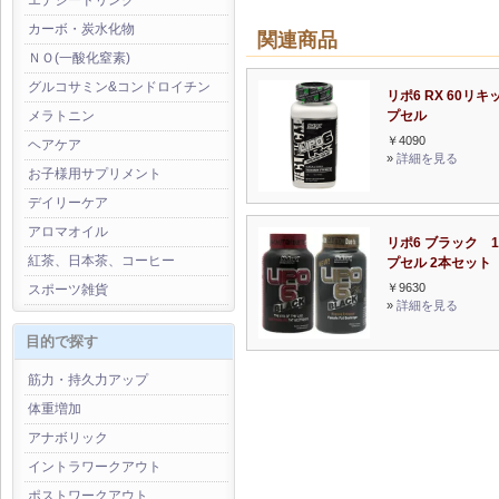
エナジードリンク
カーボ・炭水化物
関連商品
ＮＯ(一酸化窒素)
グルコサミン&コンドロイチン
リポ6 RX 60リキ
プセル
メラトニン
￥4090
ヘアケア
»
詳細を見る
お子様用サプリメント
デイリーケア
アロマオイル
リポ6 ブラック 1
紅茶、日本茶、コーヒー
プセル 2本セット
￥9630
スポーツ雑貨
»
詳細を見る
目的で探す
筋力・持久力アップ
体重増加
アナボリック
イントラワークアウト
ポストワークアウト