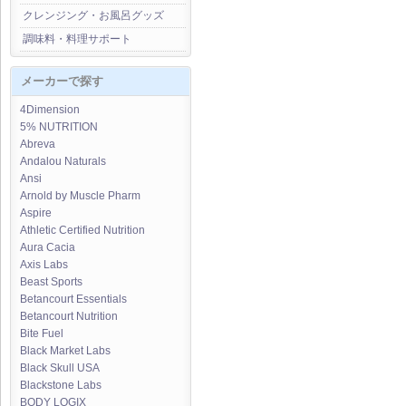
クレンジング・お風呂グッズ
調味料・料理サポート
メーカーで探す
4Dimension
5% NUTRITION
Abreva
Andalou Naturals
Ansi
Arnold by Muscle Pharm
Aspire
Athletic Certified Nutrition
Aura Cacia
Axis Labs
Beast Sports
Betancourt Essentials
Betancourt Nutrition
Bite Fuel
Black Market Labs
Black Skull USA
Blackstone Labs
BODY LOGIX