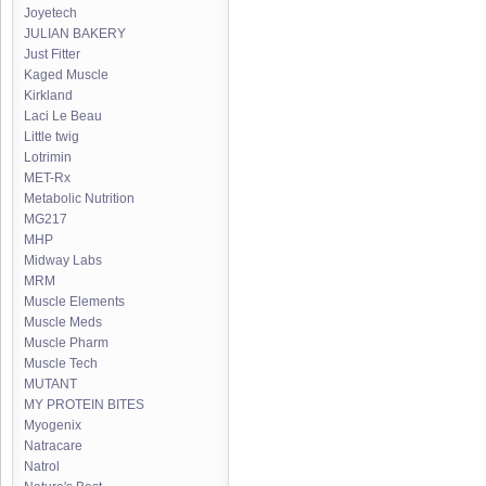
Joyetech
JULIAN BAKERY
Just Fitter
Kaged Muscle
Kirkland
Laci Le Beau
Little twig
Lotrimin
MET-Rx
Metabolic Nutrition
MG217
MHP
Midway Labs
MRM
Muscle Elements
Muscle Meds
Muscle Pharm
Muscle Tech
MUTANT
MY PROTEIN BITES
Myogenix
Natracare
Natrol