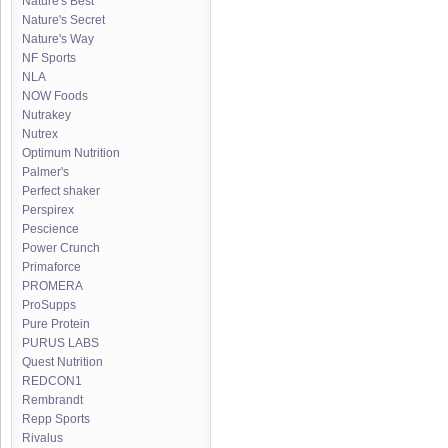
Nature's Best
Nature's Secret
Nature's Way
NF Sports
NLA
NOW Foods
Nutrakey
Nutrex
Optimum Nutrition
Palmer's
Perfect shaker
Perspirex
Pescience
Power Crunch
Primaforce
PROMERA
ProSupps
Pure Protein
PURUS LABS
Quest Nutrition
REDCON1
Rembrandt
Repp Sports
Rivalus