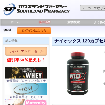
ホーム
セール!!
貨物検索
よくあ
guest
ログインはこちら
ナイオックス 120カプセ
総力特集
サイバーマンデー セール
値引率50％超えも！
★最高峰プロテイン上陸！★
★新着商品はこちら！★