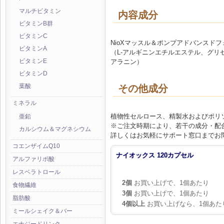
マルチビタミン
内容成分
ビタミンB群
ビタミンC
NioXマッスル＆ポンプアドバンスドフォー
ビタミンA
（L-アルギニンエチルエステル、グ
アラニン）
ビタミンE
ビタミンD
その他成分
葉酸
ミネラル
植物性セルロース、精製水およびポリソ
亜鉛
※ご注文時期により、若干の成分・配
カルシウム＆マグネシウム
詳しくはお気軽にサポート窓口までお
コエンザイムQ10
ナイオックス 120カプセル
アルファリポ酸
レスベラトロール
2個
お買い上げで、1個あたり
食物繊維
3個
お買い上げで、1個あたり
脂肪酸
4個以上
お買い上げなら、1個あた
ミールシェイク＆バー