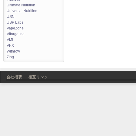
Ultimate Nutrition
Universal Nutrition
USN
USP Labs
VapeZone
Vitargo Inc
VMI
VPX
Withrow
Zing
会社概要
相互リンク