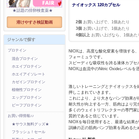
ナイオックス 120カプセル
★話題の排卵検査薬★
2個
お買い上げで、1個あたり
溶けやすさ検証動画
3個
お買い上げで、1個あたり
4個以上
お買い上げなら、1個あた
ジャンルで探す
プロテイン
NIOXは、高度な酸化窒素を増強する
フォーミュラです。
混合プロテイン
スピーディな吸収性を誇る液体カプセ
ホエイプロテイン
NIOXは血流中のNitric Oxideレ
ホエイアイソレート
カゼインプロテイン
激しいトレーニングとナイオックスを
植物性プロテイン
押しこまれていきます。
エッグプロテイン
これにより、より大きなパンプ効果が
耐久性が向上する一方、筋肉はより完
ビーフプロテイン
多くのウェイトリフレクターの専門家
質的であると信じています。
お買い得情報♪♪
NIOXを毎日使用すると、最適な結果
★サウス無料グッズ★
訓練の正の筋肉パンプ効果を高めるため
フラッシュ！セール