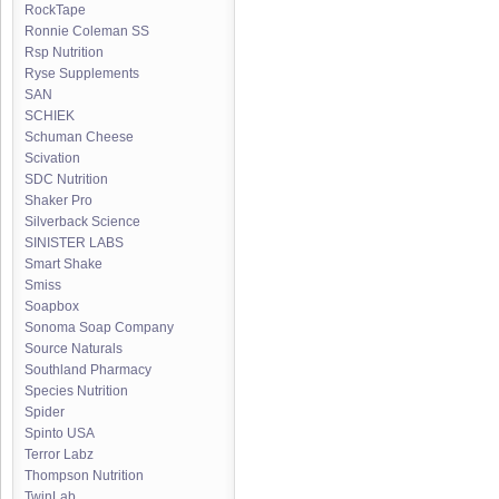
RockTape
Ronnie Coleman SS
Rsp Nutrition
Ryse Supplements
SAN
SCHIEK
Schuman Cheese
Scivation
SDC Nutrition
Shaker Pro
Silverback Science
SINISTER LABS
Smart Shake
Smiss
Soapbox
Sonoma Soap Company
Source Naturals
Southland Pharmacy
Species Nutrition
Spider
Spinto USA
Terror Labz
Thompson Nutrition
TwinLab