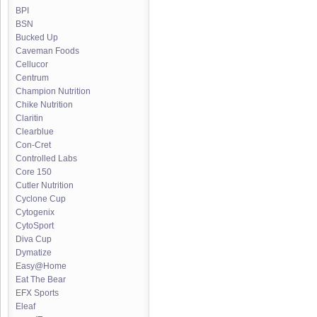
BPI
BSN
Bucked Up
Caveman Foods
Cellucor
Centrum
Champion Nutrition
Chike Nutrition
Claritin
Clearblue
Con-Cret
Controlled Labs
Core 150
Cutler Nutrition
Cyclone Cup
Cytogenix
CytoSport
Diva Cup
Dymatize
Easy@Home
Eat The Bear
EFX Sports
Eleaf