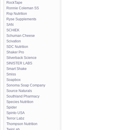
RockTape
Ronnie Coleman SS
Rsp Nutrition
Ryse Supplements
SAN
SCHIEK
Schuman Cheese
Scivation
SDC Nutrition
Shaker Pro
Silverback Science
SINISTER LABS
Smart Shake
Smiss
Soapbox
Sonoma Soap Company
Source Naturals
Southland Pharmacy
Species Nutrition
Spider
Spinto USA
Terror Labz
Thompson Nutrition
TwinLab