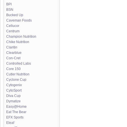
BPI
BSN
Bucked Up
Caveman Foods
Cellucor
Centrum
Champion Nutrition
Chike Nutrition
Claritin
Clearblue
Con-Cret
Controlled Labs
Core 150
Cutler Nutrition
Cyclone Cup
Cytogenix
CytoSport
Diva Cup
Dymatize
Easy@Home
Eat The Bear
EFX Sports
Eleaf