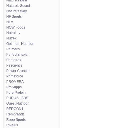
Nature's Best
Nature's Secret
Nature's Way
NF Sports
NLA
NOW Foods
Nutrakey
Nutrex
Optimum Nutrition
Palmer's
Perfect shaker
Perspirex
Pescience
Power Crunch
Primaforce
PROMERA
ProSupps
Pure Protein
PURUS LABS
Quest Nutrition
REDCON1
Rembrandt
Repp Sports
Rivalus