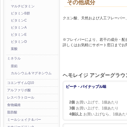
その他成分
マルチビタミン
ビタミンB群
クエン酸、天然および人工フレーバー
ビタミンC
ビタミンA
ビタミンE
※フレイバーにより、若干の成分・配
ビタミンD
詳しくはお気軽にサポート窓口までお
葉酸
ミネラル
亜鉛
カルシウム＆マグネシウム
ヘモレイジ アンダーグラウン
コエンザイムQ10
ピーチ・パイナップル味
アルファリポ酸
レスベラトロール
2個
お買い上げで、1個あたり
食物繊維
3個
お買い上げで、1個あたり
脂肪酸
4個以上
お買い上げなら、1個あた
ミールシェイク＆バー