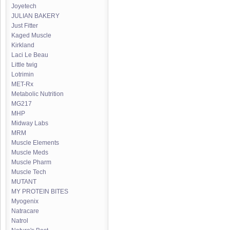
Joyetech
JULIAN BAKERY
Just Fitter
Kaged Muscle
Kirkland
Laci Le Beau
Little twig
Lotrimin
MET-Rx
Metabolic Nutrition
MG217
MHP
Midway Labs
MRM
Muscle Elements
Muscle Meds
Muscle Pharm
Muscle Tech
MUTANT
MY PROTEIN BITES
Myogenix
Natracare
Natrol