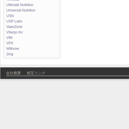
Ultimate Nutrition
Universal Nutrition
USN
USP Labs
VapeZone
Vitargo Inc
VMI
VPX
Withrow
Zing
会社概要
相互リンク