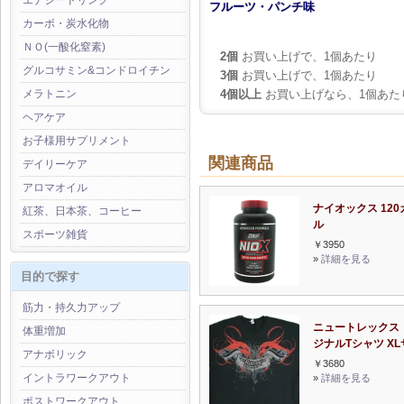
エナジードリンク
フルーツ・パンチ味
カーボ・炭水化物
ＮＯ(一酸化窒素)
2個
お買い上げで、1個あたり
グルコサミン&コンドロイチン
3個
お買い上げで、1個あたり
4個以上
お買い上げなら、1個あた
メラトニン
ヘアケア
お子様用サプリメント
関連商品
デイリーケア
アロマオイル
ナイオックス 12
紅茶、日本茶、コーヒー
ル
スポーツ雑貨
￥3950
»
詳細を見る
目的で探す
筋力・持久力アップ
ニュートレックス
体重増加
ジナルTシャツ X
アナボリック
￥3680
イントラワークアウト
»
詳細を見る
ポストワークアウト