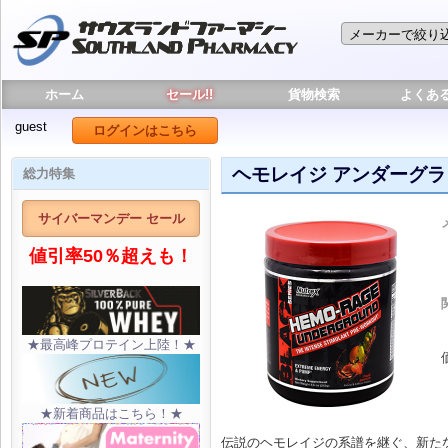
ホーム
セール!!
貨物検索
よくあ
guest
ログインはこちら
ヘモレイジ アンダーグラ
総力特集
サイバーマンデー セール
値引率50％超えも！
★最高峰プロテイン上陸！★
★新着商品はこちら！★
伝説のヘモレイジの系譜を継ぐ、新た