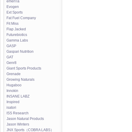
emerITa
Evogen
Ext Sports
Fat Fuel Company
Fit Miss
Flap Jacked
Futurebiotics
Gamma Labs
GASP
Gaspari Nutrition
GAT
Genr8
Giant Sports Products
Grenade
Growing Naturals
Hugaboo
Innokin
INSANE LABZ
Inspired
isatori
ISS Research
Jason Natural Products
Jason Winters
JNX Sports（COBRA LABS）