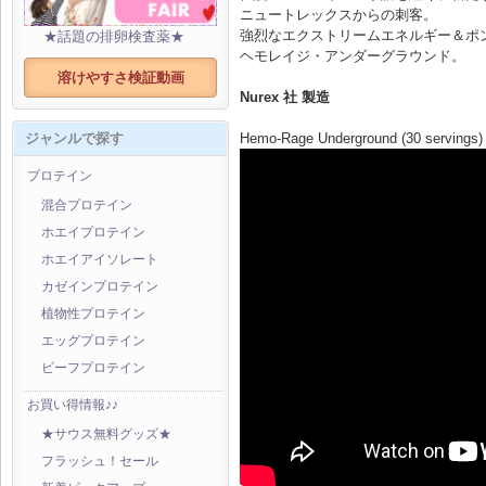
ニュートレックスからの刺客。
強烈なエクストリームエネルギー＆ポ
★話題の排卵検査薬★
ヘモレイジ・アンダーグラウンド。
溶けやすさ検証動画
Nurex 社 製造
Hemo-Rage Underground (30 servings)
ジャンルで探す
プロテイン
混合プロテイン
ホエイプロテイン
ホエイアイソレート
カゼインプロテイン
植物性プロテイン
エッグプロテイン
ビーフプロテイン
お買い得情報♪♪
★サウス無料グッズ★
フラッシュ！セール