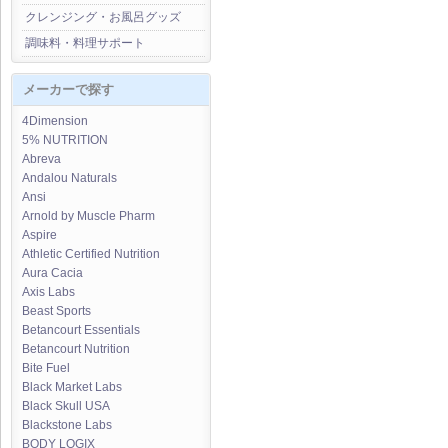
クレンジング・お風呂グッズ
調味料・料理サポート
メーカーで探す
4Dimension
5% NUTRITION
Abreva
Andalou Naturals
Ansi
Arnold by Muscle Pharm
Aspire
Athletic Certified Nutrition
Aura Cacia
Axis Labs
Beast Sports
Betancourt Essentials
Betancourt Nutrition
Bite Fuel
Black Market Labs
Black Skull USA
Blackstone Labs
BODY LOGIX