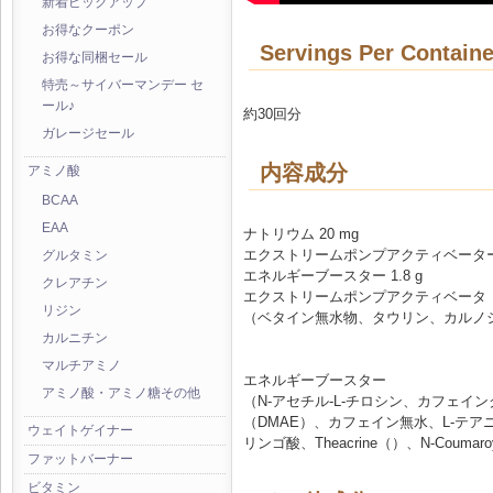
新着ピックアップ
お得なクーポン
Servings Per Containe
お得な同梱セール
特売～サイバーマンデー セ
ール♪
約30回分
ガレージセール
内容成分
アミノ酸
BCAA
EAA
ナトリウム 20 mg
エクストリームポンプアクティベーター 
グルタミン
エネルギーブースター 1.8 g
クレアチン
エクストリームポンプアクティベータ
リジン
（ベタイン無水物、タウリン、カルノシ
カルニチン
マルチアミノ
エネルギーブースター
アミノ酸・アミノ糖その他
（N-アセチル-L-チロシン、カフェ
（DMAE）、カフェイン無水、L-テアニン、Hord
ウェイトゲイナー
リンゴ酸、Theacrine（）、N-Coum
ファットバーナー
ビタミン