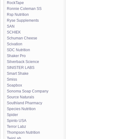
RockTape
Ronnie Coleman SS
Rsp Nutrition
Ryse Supplements
SAN
SCHIEK
Schuman Cheese
Scivation
SDC Nutrition
Shaker Pro
Silverback Science
SINISTER LABS
Smart Shake
Smiss
Soapbox
Sonoma Soap Company
Source Naturals
Southland Pharmacy
Species Nutrition
Spider
Spinto USA
Terror Labz
Thompson Nutrition
TwinLab