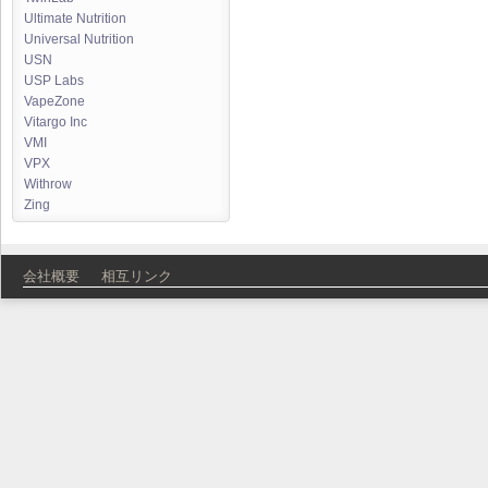
Ultimate Nutrition
Universal Nutrition
USN
USP Labs
VapeZone
Vitargo Inc
VMI
VPX
Withrow
Zing
会社概要
相互リンク