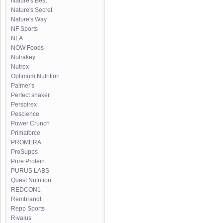
Nature's Best
Nature's Secret
Nature's Way
NF Sports
NLA
NOW Foods
Nutrakey
Nutrex
Optimum Nutrition
Palmer's
Perfect shaker
Perspirex
Pescience
Power Crunch
Primaforce
PROMERA
ProSupps
Pure Protein
PURUS LABS
Quest Nutrition
REDCON1
Rembrandt
Repp Sports
Rivalus