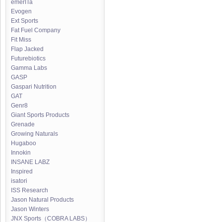
emerITa
Evogen
Ext Sports
Fat Fuel Company
Fit Miss
Flap Jacked
Futurebiotics
Gamma Labs
GASP
Gaspari Nutrition
GAT
Genr8
Giant Sports Products
Grenade
Growing Naturals
Hugaboo
Innokin
INSANE LABZ
Inspired
isatori
ISS Research
Jason Natural Products
Jason Winters
JNX Sports（COBRA LABS）