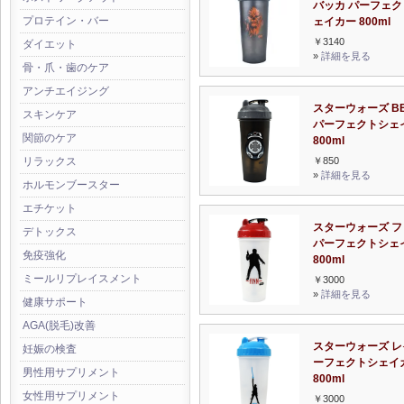
バッカ パーフェク
プロテイン・バー
ェイカー 800ml
￥3140
ダイエット
»
詳細を見る
骨・爪・歯のケア
アンチエイジング
スターウォーズ BB
スキンケア
パーフェクトシェ
関節のケア
800ml
￥850
リラックス
»
詳細を見る
ホルモンブースター
エチケット
スターウォーズ フ
デトックス
パーフェクトシェ
免疫強化
800ml
ミールリプレイスメント
￥3000
»
詳細を見る
健康サポート
AGA(脱毛)改善
スターウォーズ レ
妊娠の検査
ーフェクトシェイ
男性用サプリメント
800ml
女性用サプリメント
￥3000