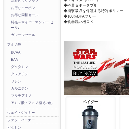
新着ピックアップ
◆軽量＆ポータブル
お得なクーポン
◆衝撃吸収を保証する特許ポリマー
お得な同梱セール
◆100％BPAフリー
◆食器洗い機ＯＫ
特売～サイバーマンデー セ
ール♪
ガレージセール
アミノ酸
BCAA
EAA
グルタミン
クレアチン
リジン
カルニチン
マルチアミノ
ベイダー
アミノ酸・アミノ糖その他
ウェイトゲイナー
ファットバーナー
ビタミン