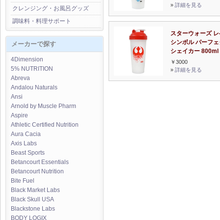
»
詳細を見る
クレンジング・お風呂グッズ
調味料・料理サポート
スターウォーズ レ
シンボル パーフェ
メーカーで探す
シェイカー 800ml
4Dimension
￥3000
5% NUTRITION
»
詳細を見る
Abreva
Andalou Naturals
Ansi
Arnold by Muscle Pharm
Aspire
Athletic Certified Nutrition
Aura Cacia
Axis Labs
Beast Sports
Betancourt Essentials
Betancourt Nutrition
Bite Fuel
Black Market Labs
Black Skull USA
Blackstone Labs
BODY LOGIX