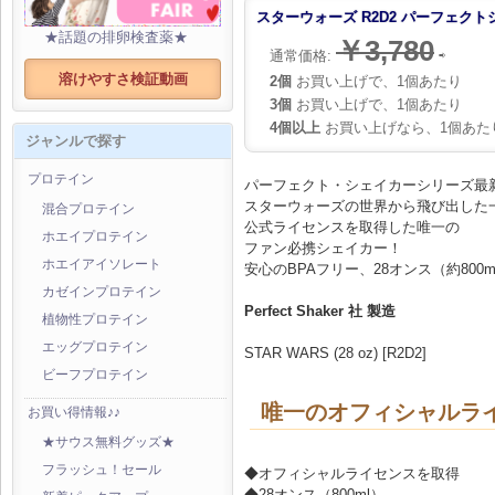
スターウォーズ R2D2 パーフェクトシ
★話題の排卵検査薬★
￥3,780
通常価格:
⇨
溶けやすさ検証動画
2個
お買い上げで、1個あたり
3個
お買い上げで、1個あたり
4個以上
お買い上げなら、1個あた
ジャンルで探す
プロテイン
パーフェクト・シェイカーシリーズ最
スターウォーズの世界から飛び出した
混合プロテイン
公式ライセンスを取得した唯一の
ホエイプロテイン
ファン必携シェイカー！
ホエイアイソレート
安心のBPAフリー、28オンス（約80
カゼインプロテイン
Perfect Shaker 社 製造
植物性プロテイン
エッグプロテイン
STAR WARS (28 oz) [R2D2]
ビーフプロテイン
唯一のオフィシャルラ
お買い得情報♪♪
★サウス無料グッズ★
フラッシュ！セール
◆オフィシャルライセンスを取得
◆28オンス（800ml）