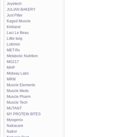
Joyetech
JULIAN BAKERY
Just Fitter
Kaged Muscle
Kirkland
Laci Le Beau
Little twig
Lotrimin
MET-Rx
Metabolic Nutrition
MG217
MHP
Midway Labs
MRM
Muscle Elements
Muscle Meds
Muscle Pharm
Muscle Tech
MUTANT
MY PROTEIN BITES
Myogenix
Natracare
Natrol