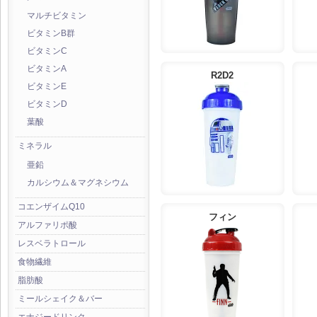
マルチビタミン
ビタミンB群
ビタミンC
ビタミンA
R2D2
ビタミンE
ビタミンD
葉酸
ミネラル
亜鉛
カルシウム＆マグネシウム
コエンザイムQ10
フィン
アルファリポ酸
レスベラトロール
食物繊維
脂肪酸
ミールシェイク＆バー