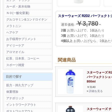
エナジードリンク
カーボ・炭水化物
ＮＯ(一酸化窒素)
スターウォーズ R2D2 パーフェクトシ
グルコサミン&コンドロイチン
￥3,780
通常価格:
⇨
メラトニン
2個
お買い上げで、1個あたり
ヘアケア
3個
お買い上げで、1個あたり
お子様用サプリメント
4個以上
お買い上げなら、1個あた
デイリーケア
アロマオイル
紅茶、日本茶、コーヒー
関連商品
スポーツ雑貨
スターウォーズ R2
目的で探す
パーフェクトシェ
800ml
筋力・持久力アップ
￥3140
»
詳細を見る
体重増加
アナボリック
イントラワークアウト
スターウォーズ チ
ポストワークアウト