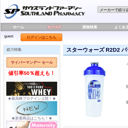
ホーム
セール!!
貨物検索
よくあ
guest
ログインはこちら
スターウォーズ R2D2 パ
総力特集
サイバーマンデー セール
値引率50％超えも！
★最高峰プロテイン上陸！★
★新着商品はこちら！★