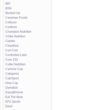
BPI
BSN
Bucked Up
Caveman Foods
Cellucor
Centrum
Champion Nutrition
Chike Nutrition
Claritin
Clearblue
Con-Cret
Controlled Labs
Core 150
Cutler Nutrition
Cyclone Cup
Cytogenix
CytoSport
Diva Cup
Dymatize
Easy@Home
Eat The Bear
EFX Sports
Eleaf