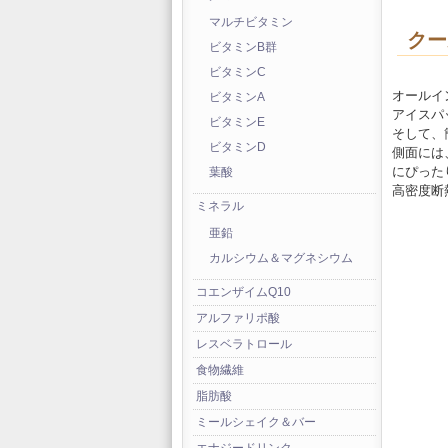
マルチビタミン
クー
ビタミンB群
ビタミンC
オールイ
ビタミンA
アイスパ
ビタミンE
そして、
ビタミンD
側面には
にぴった
葉酸
高密度断
ミネラル
亜鉛
カルシウム＆マグネシウム
コエンザイムQ10
アルファリポ酸
レスベラトロール
食物繊維
脂肪酸
ミールシェイク＆バー