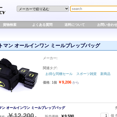
貨物検索
よくある質問
送料について
お問い合わ
トマン オールインワン ミールプレップバッグ
メーカー:
関連タグ:
お得な同梱セール
スポーツ雑貨
新商品
￥9,206
価格: 1個
から
マン オールインワン ミールプレップバッグ
￥12,200
個 
￥9,590
販売価格:
価格:
⇨