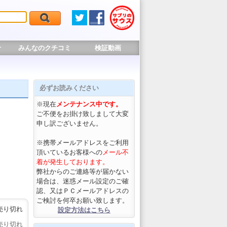
せ
みんなのクチコミ
検証動画
必ずお読みください
※現在
メンテナンス中です。
ご不便をお掛け致しまして大変
申し訳ございません。
※携帯メールアドレスをご利用
頂いているお客様への
メール不
着が発生しております。
弊社からのご連絡等が届かない
場合は、迷惑メール設定のご確
認、又はＰＣメールアドレスの
ご検討を何卒お願い致します。
売り切れ
設定方法はこちら
売り切れ