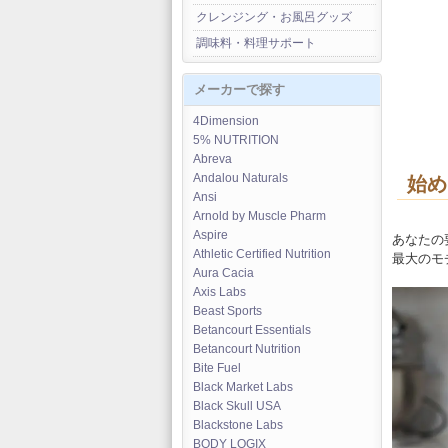
クレンジング・お風呂グッズ
調味料・料理サポート
メーカーで探す
4Dimension
5% NUTRITION
Abreva
Andalou Naturals
始め
Ansi
Arnold by Muscle Pharm
Aspire
あなたの
Athletic Certified Nutrition
最大のモ
Aura Cacia
Axis Labs
Beast Sports
Betancourt Essentials
Betancourt Nutrition
Bite Fuel
Black Market Labs
Black Skull USA
Blackstone Labs
BODY LOGIX