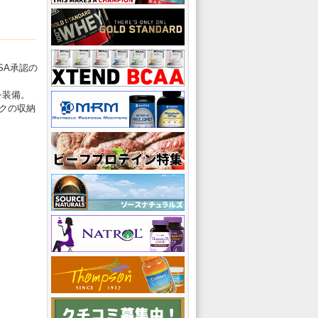
SA承認の
を装備。
クの収納