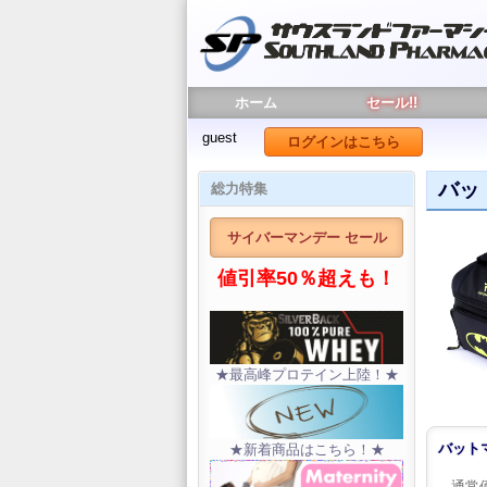
ホーム
セール!!
guest
ログインはこちら
バッ
総力特集
サイバーマンデー セール
値引率50％超えも！
★最高峰プロテイン上陸！★
バット
★新着商品はこちら！★
通常