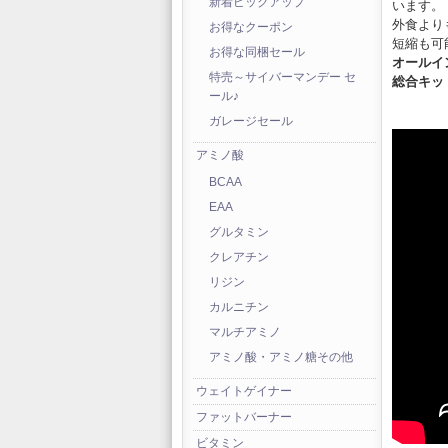
新着ピックアップ
います。
外食より
お得なクーポン
短縮も可
お得な同梱セール
オールイ
特売～サイバーマンデー セ
総合キッ
ール♪
ガレージセール
アミノ酸
BCAA
EAA
グルタミン
クレアチン
リジン
カルニチン
マルチアミノ
アミノ酸・アミノ糖その他
ウェイトゲイナー
ファットバーナー
ビタミン