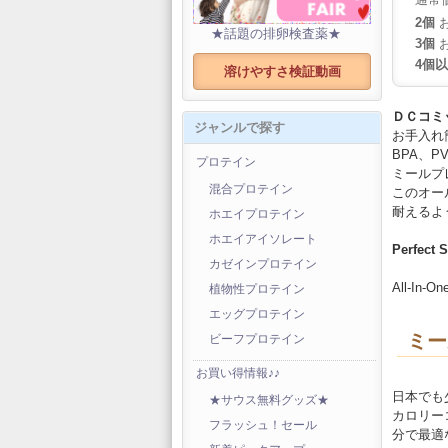
2個
お
★話題の排卵検査薬★
3個
お
4個
溶けやすさ検証動画
ＤＣコミ
ジャンルで探す
お手入れ
BPA、
プロテイン
ミールプ
混合プロテイン
このオー
耐えるよ
ホエイプロテイン
ホエイアイソレート
Perfect
カゼインプロテイン
All-In-On
植物性プロテイン
エッグプロテイン
ミー
ビーフプロテイン
お買い得情報♪♪
日本でも
★サウス無料グッズ★
カロリー
フラッシュ！セール
分で最適