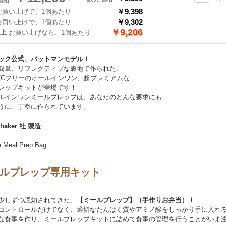
￥9,398
買い上げで、1個あたり
￥9,302
買い上げで、1個あたり
￥9,206
以上
お買い上げなら、1個あたり
ック公式、バットマンモデル！
簡単、リフレクティブな裏地で作られた、
PVCフリーのオールインワン、超プレミアムな
レップキットが登場です！
ルインワンミールプレップは、あなたのどんな要求にも
うに、丁寧に作られています。
 Shaker 社 製造
e Meal Prep Bag
ルプレップ専用キット
少しずつ認知されてきた、
【ミールプレップ】（手作りお弁当）！
コントロールだけでなく、適切なたんぱく質やアミノ酸をしっかり手に入れ
な食事を作り、ミールプレップキットに詰めて食事の管理を行うことがいま