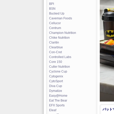
BPI
BSN
Bucked Up
Caveman Foods
Cellucor
Centrum
Champion Nutrition
Chike Nutrition
Claritin
Clearblue
Con-Cret
Controlled Labs
Core 150
Cutler Nutrition
Cyclone Cup
Cytogenix
CytoSport
Diva Cup
Dymatize
Easy@Home
Eat The Bear
EFX Sports
バット
Eleaf