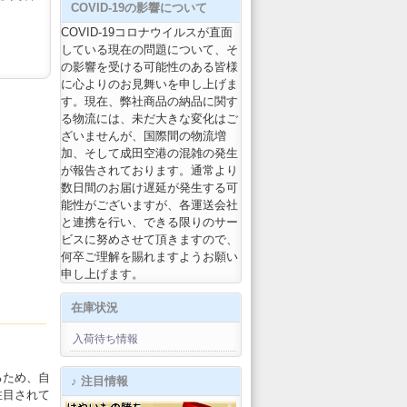
COVID-19の影響について
COVID-19コロナウイルスが直面
している現在の問題について、そ
の影響を受ける可能性のある皆様
に心よりのお見舞いを申し上げま
す。現在、弊社商品の納品に関す
る物流には、未だ大きな変化はご
ざいませんが、国際間の物流増
加、そして成田空港の混雑の発生
が報告されております。通常より
数日間のお届け遅延が発生する可
能性がございますが、各運送会社
と連携を行い、できる限りのサー
ビスに努めさせて頂きますので、
何卒ご理解を賜れますようお願い
申し上げます。
在庫状況
入荷待ち情報
るため、自
♪ 注目情報
注目されて