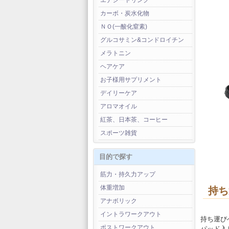
エナジードリンク
カーボ・炭水化物
ＮＯ(一酸化窒素)
グルコサミン&コンドロイチン
メラトニン
ヘアケア
お子様用サプリメント
デイリーケア
アロマオイル
紅茶、日本茶、コーヒー
スポーツ雑貨
目的で探す
筋力・持久力アップ
体重増加
持ち
アナボリック
イントラワークアウト
持ち運び
ポストワークアウト
パッド入